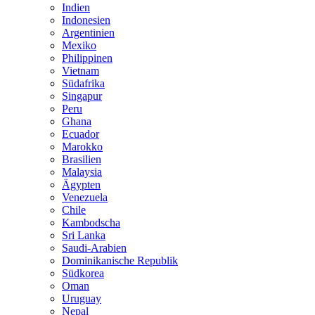
Indien
Indonesien
Argentinien
Mexiko
Philippinen
Vietnam
Südafrika
Singapur
Peru
Ghana
Ecuador
Marokko
Brasilien
Malaysia
Ägypten
Venezuela
Chile
Kambodscha
Sri Lanka
Saudi-Arabien
Dominikanische Republik
Südkorea
Oman
Uruguay
Nepal