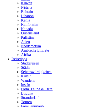
Kuwait
Nigeria
Bahrain
Libanon
Kenia
Kalifornien
Kanada
Queensland
Palästina
Asien
Nordamerika
Arabische Emirate
Afrika
Reisetipps
Städtereisen
Städte
Sehenswürdigkeiten
Kultur
Wandern
Inseln
Flora, Fauna & Tiere
Bildung
Strandurlaub
Touren
Familienurlaub