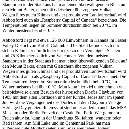
Standorten in der Stadt aus hat man einen überwältigenden Blick auf
den Mount Baker, einen mit Gletschern überzogenen Vulkan.
Wegen ihres guten Klimas und der produktiven Landwirtschaft wird
Abbotsford auch als „Raspberry Capital of Canada“ bezeichnet. Die
Temperaturen liegen im Sommer durchschnittlich bei 20 °C, im
Winter meistens bei über 0 °C.
Abbotsford liegt mit etwa 125 000 Einwohnern in Kanada im Fraser
Valley District von British Columbia. Die Stadt befindet sich nur
sieben Kilometer nördlich der Grenze zu den Vereinigten Staaten
und 75 Kilometer östlich von Vancouver. Von den meisten
Standorten in der Stadt aus hat man einen überwältigenden Blick auf
den Mount Baker, einen mit Gletschern überzogenen Vulkan.
Wegen ihres guten Klimas und der produktiven Landwirtschaft wird
Abbotsford auch als „Raspberry Capital of Canada“ bezeichnet. Die
Temperaturen liegen im Sommer durchschnittlich bei 20 °C, im
Winter meistens bei über 0 °C. Man kann hier viel unternehmen wie
beispielsweise einen Besuch des historischen Dorfes Clayburn von
1905 mit dem alten Dorfladen und der Kirche. Jedes Jahr im späten
Juli wird die Vergangenheit des Dorfes mit dem Clayburn Village
Heritage Day gefeiert. Interessant sind unter anderem auch das MSA
Museum oder für die Freizeit der Castle Fun Park. Wer gerne im
Freien aktiv ist, kann in der Umgebung Ski fahren, wandern oder
Rad fahren. Am Mill Lake und im Centennial Park hat man
außerdem gute Möglichkeiten zum Spazierengehen, Joggen,