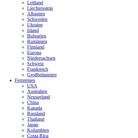
Lettland
Liechtenstein
Albanien
Schweden
Ukraine
Island
Bulgarien
Rumänien
Finnland
Europa
Niedersachsen
Schweiz
Frankreich
Großbritannien
Fernreisen
USA
Australien
Neuseeland
China
Kanada
Russland
Thailand
Japan
Kolumbien
Costa Rica