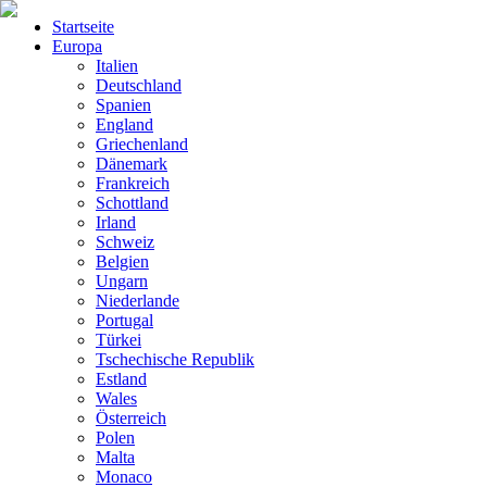
Startseite
Europa
Italien
Deutschland
Spanien
England
Griechenland
Dänemark
Frankreich
Schottland
Irland
Schweiz
Belgien
Ungarn
Niederlande
Portugal
Türkei
Tschechische Republik
Estland
Wales
Österreich
Polen
Malta
Monaco