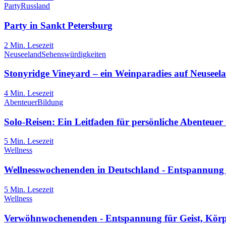
Party
Russland
Party in Sankt Petersburg
2
Min. Lesezeit
Neuseeland
Sehenswürdigkeiten
Stonyridge Vineyard – ein Weinparadies auf Neuseel
4
Min. Lesezeit
Abenteuer
Bildung
Solo-Reisen: Ein Leitfaden für persönliche Abenteue
5
Min. Lesezeit
Wellness
Wellnesswochenenden in Deutschland - Entspannung
5
Min. Lesezeit
Wellness
Verwöhnwochenenden - Entspannung für Geist, Körp