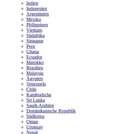
Indien
Indonesien
Argentinien
Mexiko
Philippinen
Vietnam
Südafrika
Singapur
Peru
Ghana
Ecuador
Marokko
Brasilien
Malaysia
Ägypten
Venezuela
Chile
Kambodscha
Sri Lanka
Saudi-Arabien
Dominikanische Republik
Südkorea
Oman
Uruguay
Nepal