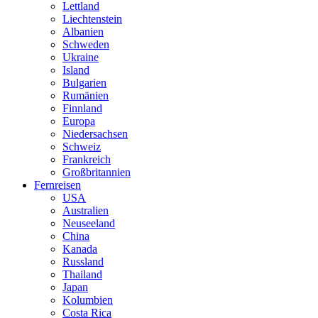
Lettland
Liechtenstein
Albanien
Schweden
Ukraine
Island
Bulgarien
Rumänien
Finnland
Europa
Niedersachsen
Schweiz
Frankreich
Großbritannien
Fernreisen
USA
Australien
Neuseeland
China
Kanada
Russland
Thailand
Japan
Kolumbien
Costa Rica