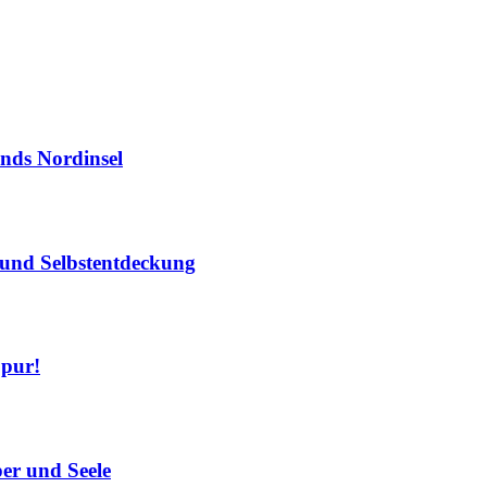
ands Nordinsel
r und Selbstentdeckung
 pur!
er und Seele