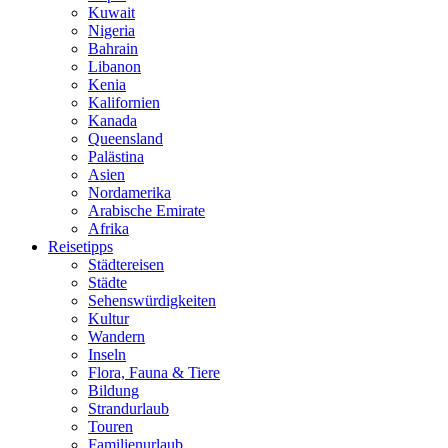
Kuwait
Nigeria
Bahrain
Libanon
Kenia
Kalifornien
Kanada
Queensland
Palästina
Asien
Nordamerika
Arabische Emirate
Afrika
Reisetipps
Städtereisen
Städte
Sehenswürdigkeiten
Kultur
Wandern
Inseln
Flora, Fauna & Tiere
Bildung
Strandurlaub
Touren
Familienurlaub