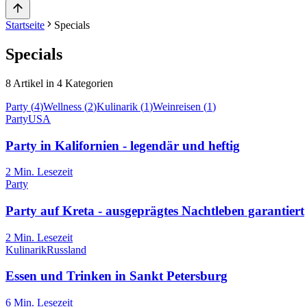
Startseite
Specials
Specials
8
Artikel in
4
Kategorien
Party
(
4
)
Wellness
(
2
)
Kulinarik
(
1
)
Weinreisen
(
1
)
Party
USA
Party in Kalifornien - legendär und heftig
2
Min. Lesezeit
Party
Party auf Kreta - ausgeprägtes Nachtleben garantiert
2
Min. Lesezeit
Kulinarik
Russland
Essen und Trinken in Sankt Petersburg
6
Min. Lesezeit