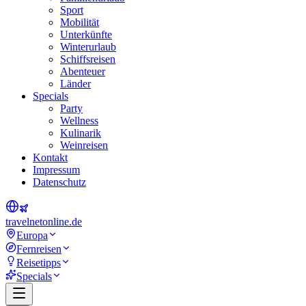
Sport
Mobilität
Unterkünfte
Winterurlaub
Schiffsreisen
Abenteuer
Länder
Specials
Party
Wellness
Kulinarik
Weinreisen
Kontakt
Impressum
Datenschutz
travel
net
online.de
Europa
Fernreisen
Reisetipps
Specials