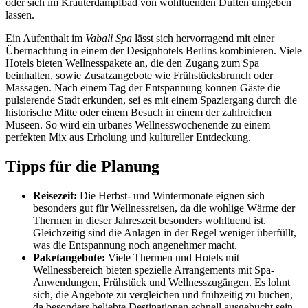
oder sich im Kräuterdampfbad von wohltuenden Düften umgeben
lassen.
Ein Aufenthalt im
Vabali Spa
lässt sich hervorragend mit einer
Übernachtung in einem der Designhotels Berlins kombinieren. Viele
Hotels bieten Wellnesspakete an, die den Zugang zum Spa
beinhalten, sowie Zusatzangebote wie Frühstücksbrunch oder
Massagen. Nach einem Tag der Entspannung können Gäste die
pulsierende Stadt erkunden, sei es mit einem Spaziergang durch die
historische Mitte oder einem Besuch in einem der zahlreichen
Museen. So wird ein urbanes Wellnesswochenende zu einem
perfekten Mix aus Erholung und kultureller Entdeckung.
Tipps für die Planung
Reisezeit:
Die Herbst- und Wintermonate eignen sich
besonders gut für Wellnessreisen, da die wohlige Wärme der
Thermen in dieser Jahreszeit besonders wohltuend ist.
Gleichzeitig sind die Anlagen in der Regel weniger überfüllt,
was die Entspannung noch angenehmer macht.
Paketangebote:
Viele Thermen und Hotels mit
Wellnessbereich bieten spezielle Arrangements mit Spa-
Anwendungen, Frühstück und Wellnesszugängen. Es lohnt
sich, die Angebote zu vergleichen und frühzeitig zu buchen,
da besonders beliebte Destinationen schnell ausgebucht sein