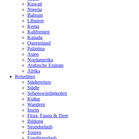
Kuwait
Nigeria
Bahrain
Libanon
Kenia
Kalifornien
Kanada
Queensland
Palästina
Asien
Nordamerika
Arabische Emirate
Afrika
Reisetipps
Städtereisen
Städte
Sehenswürdigkeiten
Kultur
Wandern
Inseln
Flora, Fauna & Tiere
Bildung
Strandurlaub
Touren
Familienurlaub