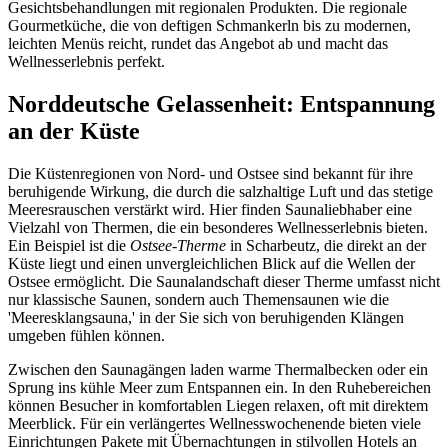
Gesichtsbehandlungen mit regionalen Produkten. Die regionale
Gourmetküche, die von deftigen Schmankerln bis zu modernen,
leichten Menüs reicht, rundet das Angebot ab und macht das
Wellnesserlebnis perfekt.
Norddeutsche Gelassenheit: Entspannung
an der Küste
Die Küstenregionen von Nord- und Ostsee sind bekannt für ihre
beruhigende Wirkung, die durch die salzhaltige Luft und das stetige
Meeresrauschen verstärkt wird. Hier finden Saunaliebhaber eine
Vielzahl von Thermen, die ein besonderes Wellnesserlebnis bieten.
Ein Beispiel ist die
Ostsee-Therme
in Scharbeutz, die direkt an der
Küste liegt und einen unvergleichlichen Blick auf die Wellen der
Ostsee ermöglicht. Die Saunalandschaft dieser Therme umfasst nicht
nur klassische Saunen, sondern auch Themensaunen wie die
'Meeresklangsauna,' in der Sie sich von beruhigenden Klängen
umgeben fühlen können.
Zwischen den Saunagängen laden warme Thermalbecken oder ein
Sprung ins kühle Meer zum Entspannen ein. In den Ruhebereichen
können Besucher in komfortablen Liegen relaxen, oft mit direktem
Meerblick. Für ein verlängertes Wellnesswochenende bieten viele
Einrichtungen Pakete mit Übernachtungen in stilvollen Hotels an