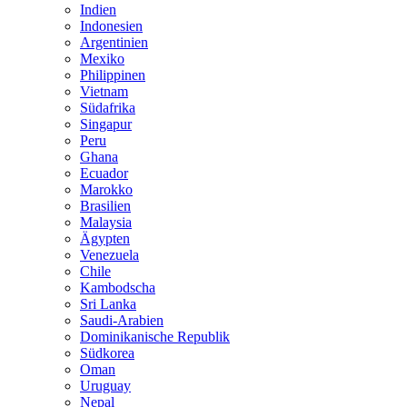
Indien
Indonesien
Argentinien
Mexiko
Philippinen
Vietnam
Südafrika
Singapur
Peru
Ghana
Ecuador
Marokko
Brasilien
Malaysia
Ägypten
Venezuela
Chile
Kambodscha
Sri Lanka
Saudi-Arabien
Dominikanische Republik
Südkorea
Oman
Uruguay
Nepal