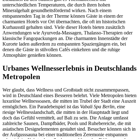
unterschiedlichen Temperaturen, die durch ihren hohen
Mineralgehalt gesundheitsfördernd wirken. Nach einem
entspannenden Tag in der Therme können Gäste in einem der
charmanten Hotels vor Ort übernachten, die oft im historischen
Kurhausstil gehalten sind. Viele dieser Hotels bieten zusätzlich
Anwendungen wie Ayurveda-Massagen, Thalasso-Therapien oder
klassische Fangopackungen an. Die charmanten Innenstädte der
Kurorte laden außerdem zu entspannten Spaziergängen ein, bei
denen die Gäste in stilvollen Cafés einkehren und die ruhige
Atmosphäre genießen können.
Urbanes Wellnesserlebnis in Deutschlands
Metropolen
Wer glaubt, dass Wellness und Großstadt nicht zusammenpassen,
wird in Deutschland eines Besseren belehrt. Viele Metropolen bieten
luxuriöse Wellnessoasen, die mitten im Trubel der Stadt eine Auszeit
ermöglichen. Ein Paradebeispiel ist das
Vabali Spa Berlin
, eine
riesige Wellnesslandschaft, die mitten in der Hauptstadt liegt und
doch das Gefühl vermittelt, auf Bali zu sein. Die Anlage umfasst
zahlreiche Saunen, Dampfbäder, Pools und Ruhebereiche, die mit
asiatischen Designelementen gestaltet sind. Besucher können sich in
der Aufgusssauna bei einer traditionellen Zeremonie entspannen