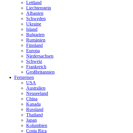
Lettland
Liechtenstein
Albanien
Schweden
Ukraine
Island
Bulgarien
Rumänien
Finnland
Europa
Niedersachsen
Schweiz
Frankreich
Großbritannien
Fernreisen
USA
Australien
Neuseeland
China
Kanada
Russland
Thailand
Japan
Kolumbien
Costa Rica