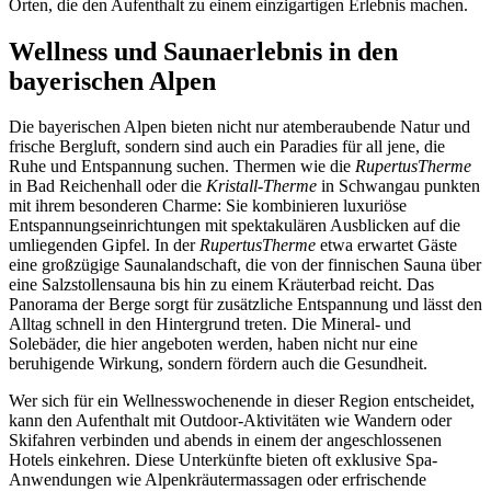
Orten, die den Aufenthalt zu einem einzigartigen Erlebnis machen.
Wellness und Saunaerlebnis in den
bayerischen Alpen
Die bayerischen Alpen bieten nicht nur atemberaubende Natur und
frische Bergluft, sondern sind auch ein Paradies für all jene, die
Ruhe und Entspannung suchen. Thermen wie die
RupertusTherme
in Bad Reichenhall oder die
Kristall-Therme
in Schwangau punkten
mit ihrem besonderen Charme: Sie kombinieren luxuriöse
Entspannungseinrichtungen mit spektakulären Ausblicken auf die
umliegenden Gipfel. In der
RupertusTherme
etwa erwartet Gäste
eine großzügige Saunalandschaft, die von der finnischen Sauna über
eine Salzstollensauna bis hin zu einem Kräuterbad reicht. Das
Panorama der Berge sorgt für zusätzliche Entspannung und lässt den
Alltag schnell in den Hintergrund treten. Die Mineral- und
Solebäder, die hier angeboten werden, haben nicht nur eine
beruhigende Wirkung, sondern fördern auch die Gesundheit.
Wer sich für ein Wellnesswochenende in dieser Region entscheidet,
kann den Aufenthalt mit Outdoor-Aktivitäten wie Wandern oder
Skifahren verbinden und abends in einem der angeschlossenen
Hotels einkehren. Diese Unterkünfte bieten oft exklusive Spa-
Anwendungen wie Alpenkräutermassagen oder erfrischende