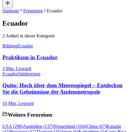
Startseite
Fernreisen
Ecuador
Ecuador
2
Artikel in dieser Kategorie
Bildung
Ecuador
Praktikum in Ecuador
3
Min. Lesezeit
Ecuador
Städtereisen
Quito: Hoch über dem Meeresspiegel – Entdecken
Sie die Geheimnisse der Andenmetropole
10
Min. Lesezeit
Weitere Fernreisen
USA
(
298
)
Australien
(
137
)
Neuseeland
(
104
)
China
(
67
)
Kanada
(
42
)
Russland
(
37
)
Thailand
(
25
)
Japan
(
6
)
Kolumbien
(
5
)
Costa Rica