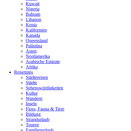
Kuwait
Nigeria
Bahrain
Libanon
Kenia
Kalifornien
Kanada
Queensland
Palästina
Asien
Nordamerika
Arabische Emirate
Afrika
Reisetipps
Städtereisen
Städte
Sehenswürdigkeiten
Kultur
Wandern
Inseln
Flora, Fauna & Tiere
Bildung
Strandurlaub
Touren
Familienurlaub