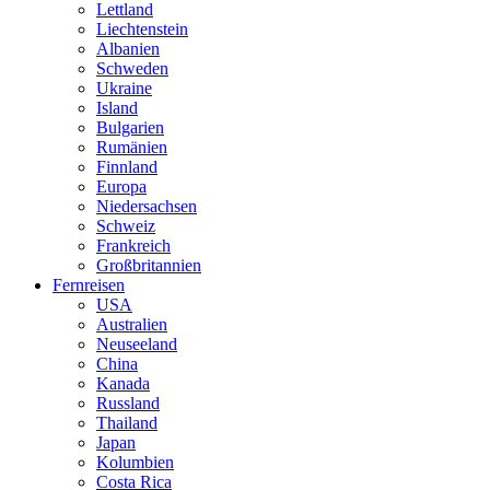
Lettland
Liechtenstein
Albanien
Schweden
Ukraine
Island
Bulgarien
Rumänien
Finnland
Europa
Niedersachsen
Schweiz
Frankreich
Großbritannien
Fernreisen
USA
Australien
Neuseeland
China
Kanada
Russland
Thailand
Japan
Kolumbien
Costa Rica