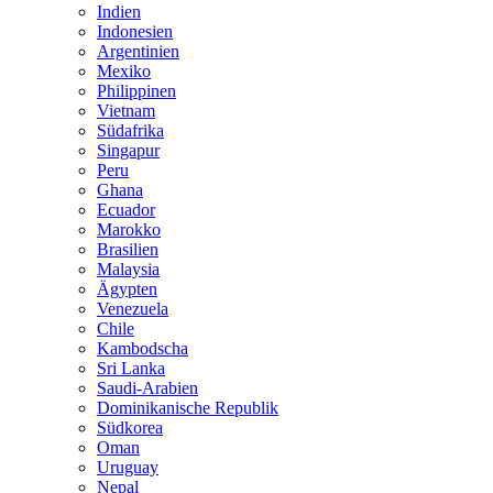
Indien
Indonesien
Argentinien
Mexiko
Philippinen
Vietnam
Südafrika
Singapur
Peru
Ghana
Ecuador
Marokko
Brasilien
Malaysia
Ägypten
Venezuela
Chile
Kambodscha
Sri Lanka
Saudi-Arabien
Dominikanische Republik
Südkorea
Oman
Uruguay
Nepal