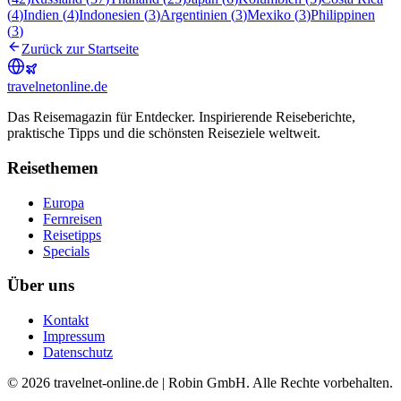
(
4
)
Indien
(
4
)
Indonesien
(
3
)
Argentinien
(
3
)
Mexiko
(
3
)
Philippinen
(
3
)
Zurück zur Startseite
travel
net
online.de
Das Reisemagazin für Entdecker. Inspirierende Reiseberichte,
praktische Tipps und die schönsten Reiseziele weltweit.
Reisethemen
Europa
Fernreisen
Reisetipps
Specials
Über uns
Kontakt
Impressum
Datenschutz
© 2026 travelnet-online.de | Robin GmbH. Alle Rechte vorbehalten.