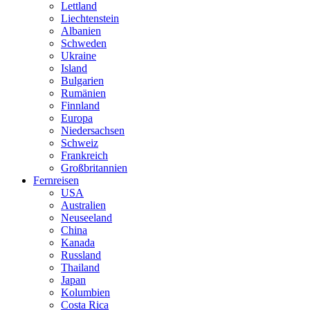
Lettland
Liechtenstein
Albanien
Schweden
Ukraine
Island
Bulgarien
Rumänien
Finnland
Europa
Niedersachsen
Schweiz
Frankreich
Großbritannien
Fernreisen
USA
Australien
Neuseeland
China
Kanada
Russland
Thailand
Japan
Kolumbien
Costa Rica