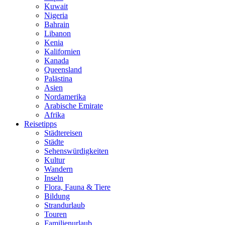
Kuwait
Nigeria
Bahrain
Libanon
Kenia
Kalifornien
Kanada
Queensland
Palästina
Asien
Nordamerika
Arabische Emirate
Afrika
Reisetipps
Städtereisen
Städte
Sehenswürdigkeiten
Kultur
Wandern
Inseln
Flora, Fauna & Tiere
Bildung
Strandurlaub
Touren
Familienurlaub