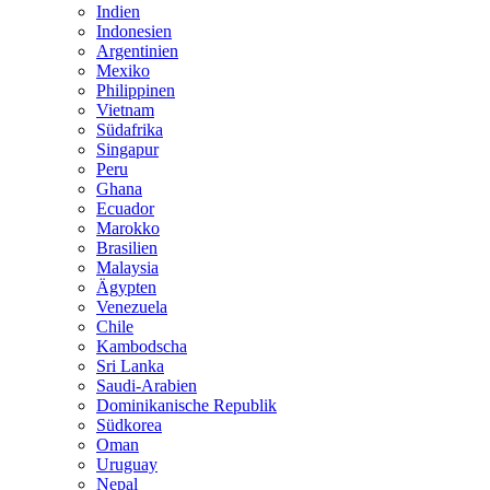
Indien
Indonesien
Argentinien
Mexiko
Philippinen
Vietnam
Südafrika
Singapur
Peru
Ghana
Ecuador
Marokko
Brasilien
Malaysia
Ägypten
Venezuela
Chile
Kambodscha
Sri Lanka
Saudi-Arabien
Dominikanische Republik
Südkorea
Oman
Uruguay
Nepal