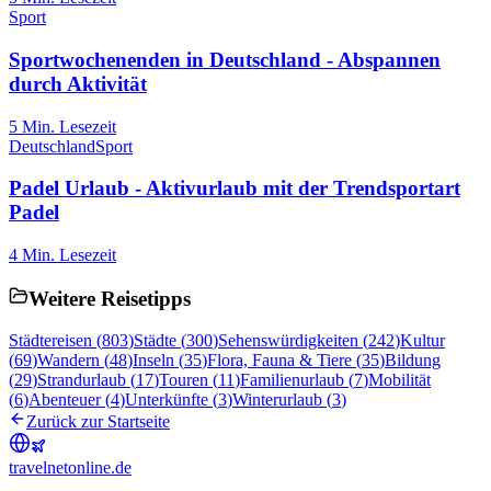
Sport
Sportwochenenden in Deutschland - Abspannen
durch Aktivität
5
Min. Lesezeit
Deutschland
Sport
Padel Urlaub - Aktivurlaub mit der Trendsportart
Padel
4
Min. Lesezeit
Weitere Reisetipps
Städtereisen
(
803
)
Städte
(
300
)
Sehenswürdigkeiten
(
242
)
Kultur
(
69
)
Wandern
(
48
)
Inseln
(
35
)
Flora, Fauna & Tiere
(
35
)
Bildung
(
29
)
Strandurlaub
(
17
)
Touren
(
11
)
Familienurlaub
(
7
)
Mobilität
(
6
)
Abenteuer
(
4
)
Unterkünfte
(
3
)
Winterurlaub
(
3
)
Zurück zur Startseite
travel
net
online.de