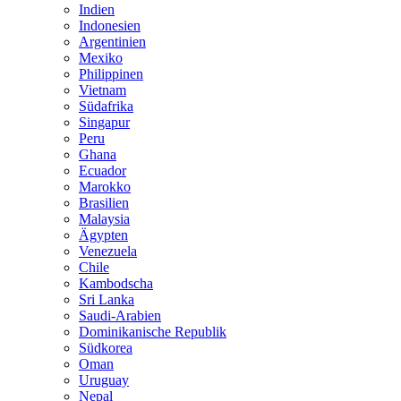
Indien
Indonesien
Argentinien
Mexiko
Philippinen
Vietnam
Südafrika
Singapur
Peru
Ghana
Ecuador
Marokko
Brasilien
Malaysia
Ägypten
Venezuela
Chile
Kambodscha
Sri Lanka
Saudi-Arabien
Dominikanische Republik
Südkorea
Oman
Uruguay
Nepal