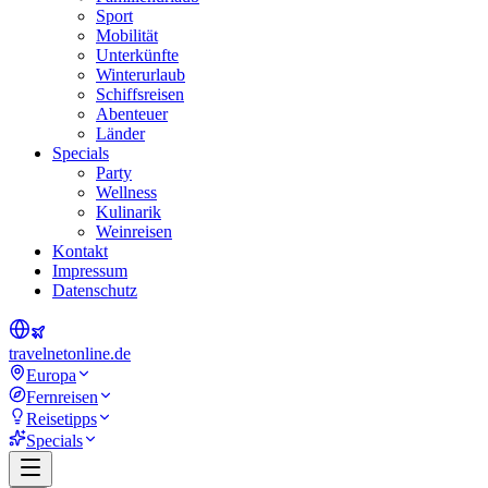
Sport
Mobilität
Unterkünfte
Winterurlaub
Schiffsreisen
Abenteuer
Länder
Specials
Party
Wellness
Kulinarik
Weinreisen
Kontakt
Impressum
Datenschutz
travel
net
online.de
Europa
Fernreisen
Reisetipps
Specials