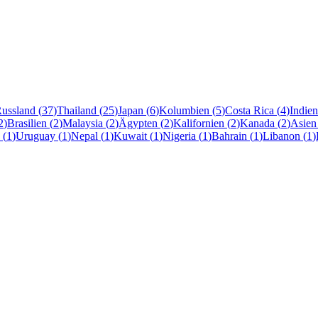
ussland
(
37
)
Thailand
(
25
)
Japan
(
6
)
Kolumbien
(
5
)
Costa Rica
(
4
)
Indien
2
)
Brasilien
(
2
)
Malaysia
(
2
)
Ägypten
(
2
)
Kalifornien
(
2
)
Kanada
(
2
)
Asien
(
1
)
Uruguay
(
1
)
Nepal
(
1
)
Kuwait
(
1
)
Nigeria
(
1
)
Bahrain
(
1
)
Libanon
(
1
)