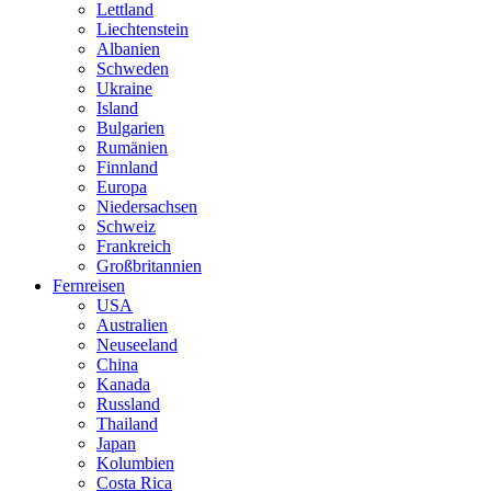
Lettland
Liechtenstein
Albanien
Schweden
Ukraine
Island
Bulgarien
Rumänien
Finnland
Europa
Niedersachsen
Schweiz
Frankreich
Großbritannien
Fernreisen
USA
Australien
Neuseeland
China
Kanada
Russland
Thailand
Japan
Kolumbien
Costa Rica