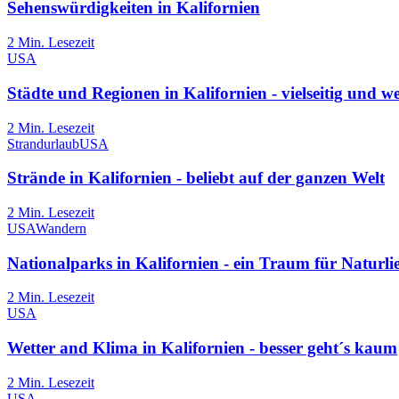
Sehenswürdigkeiten in Kalifornien
2
Min. Lesezeit
USA
Städte und Regionen in Kalifornien - vielseitig und w
2
Min. Lesezeit
Strandurlaub
USA
Strände in Kalifornien - beliebt auf der ganzen Welt
2
Min. Lesezeit
USA
Wandern
Nationalparks in Kalifornien - ein Traum für Naturl
2
Min. Lesezeit
USA
Wetter and Klima in Kalifornien - besser geht´s kaum
2
Min. Lesezeit
USA