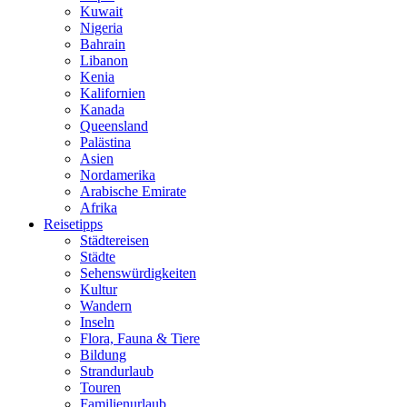
Kuwait
Nigeria
Bahrain
Libanon
Kenia
Kalifornien
Kanada
Queensland
Palästina
Asien
Nordamerika
Arabische Emirate
Afrika
Reisetipps
Städtereisen
Städte
Sehenswürdigkeiten
Kultur
Wandern
Inseln
Flora, Fauna & Tiere
Bildung
Strandurlaub
Touren
Familienurlaub