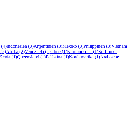
(
4
)
Indonesien
(
3
)
Argentinien
(
3
)
Mexiko
(
3
)
Philippinen
(
3
)
Vietnam
(
2
)
Afrika
(
2
)
Venezuela
(
1
)
Chile
(
1
)
Kambodscha
(
1
)
Sri Lanka
Kenia
(
1
)
Queensland
(
1
)
Palästina
(
1
)
Nordamerika
(
1
)
Arabische