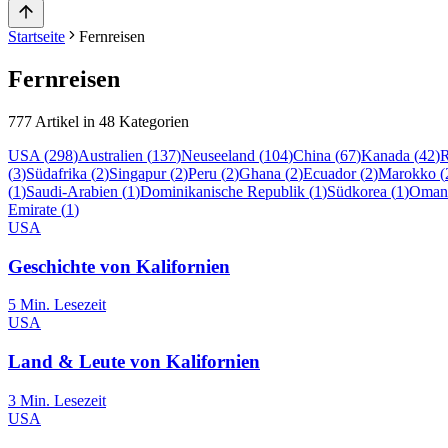
Startseite
Fernreisen
Fernreisen
777
Artikel in
48
Kategorien
USA
(
298
)
Australien
(
137
)
Neuseeland
(
104
)
China
(
67
)
Kanada
(
42
)
R
(
3
)
Südafrika
(
2
)
Singapur
(
2
)
Peru
(
2
)
Ghana
(
2
)
Ecuador
(
2
)
Marokko
(
(
1
)
Saudi-Arabien
(
1
)
Dominikanische Republik
(
1
)
Südkorea
(
1
)
Oman
Emirate
(
1
)
USA
Geschichte von Kalifornien
5
Min. Lesezeit
USA
Land & Leute von Kalifornien
3
Min. Lesezeit
USA