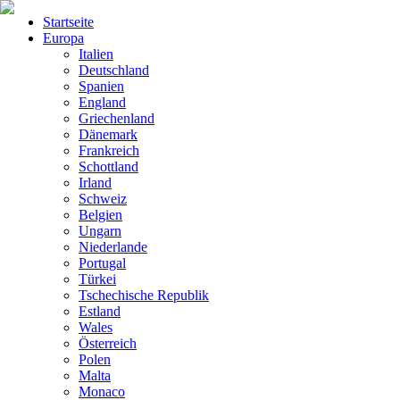
Startseite
Europa
Italien
Deutschland
Spanien
England
Griechenland
Dänemark
Frankreich
Schottland
Irland
Schweiz
Belgien
Ungarn
Niederlande
Portugal
Türkei
Tschechische Republik
Estland
Wales
Österreich
Polen
Malta
Monaco