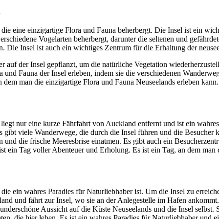
l
, die eine einzigartige Flora und Fauna beherbergt. Die Insel ist ein wic
 verschiedene Vogelarten beherbergt, darunter die seltenen und gefährde
. Die Insel ist auch ein wichtiges Zentrum für die Erhaltung der neus
uf der Insel gepflanzt, um die natürliche Vegetation wiederherzustelle
ora und Fauna der Insel erleben, indem sie die verschiedenen Wanderweg
 an dem man die einzigartige Flora und Fauna Neuseelands erleben kann.
l liegt nur eine kurze Fährfahrt von Auckland entfernt und ist ein wahre
Es gibt viele Wanderwege, die durch die Insel führen und die Besucher
 und die frische Meeresbrise einatmen. Es gibt auch ein Besucherzent
 ist ein Tag voller Abenteuer und Erholung. Es ist ein Tag, an dem man 
ds, die ein wahres Paradies für Naturliebhaber ist. Um die Insel zu err
kland und fährt zur Insel, wo sie an der Anlegestelle im Hafen ankommt.
 wunderschöne Aussicht auf die Küste Neuseelands und die Insel selbst
n, die hier leben. Es ist ein wahres Paradies für Naturliebhaber und ei