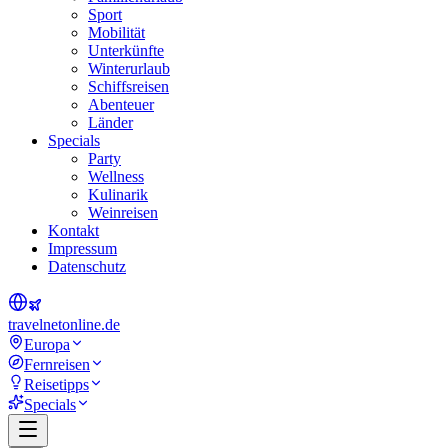
Sport
Mobilität
Unterkünfte
Winterurlaub
Schiffsreisen
Abenteuer
Länder
Specials
Party
Wellness
Kulinarik
Weinreisen
Kontakt
Impressum
Datenschutz
travel
net
online.de
Europa
Fernreisen
Reisetipps
Specials