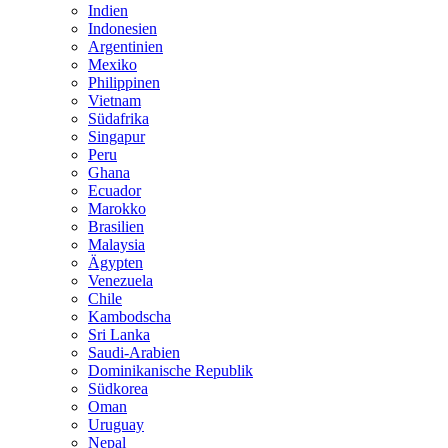
Indien
Indonesien
Argentinien
Mexiko
Philippinen
Vietnam
Südafrika
Singapur
Peru
Ghana
Ecuador
Marokko
Brasilien
Malaysia
Ägypten
Venezuela
Chile
Kambodscha
Sri Lanka
Saudi-Arabien
Dominikanische Republik
Südkorea
Oman
Uruguay
Nepal