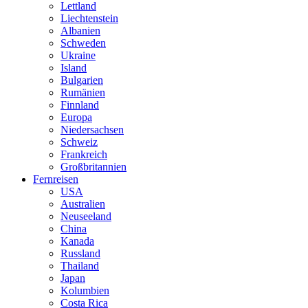
Lettland
Liechtenstein
Albanien
Schweden
Ukraine
Island
Bulgarien
Rumänien
Finnland
Europa
Niedersachsen
Schweiz
Frankreich
Großbritannien
Fernreisen
USA
Australien
Neuseeland
China
Kanada
Russland
Thailand
Japan
Kolumbien
Costa Rica