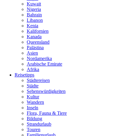
Kuwait
Nigeria
Bahrain
Libanon
Kenia
Kalifornien
Kanada
Queensland
Palästina
Asien
Nordamerika
Arabische Emirate
Afrika
Reisetipps
Städtereisen
Städte
Sehenswürdigkeiten
Kultur
Wandern
Inseln
Flora, Fauna & Tiere
Bildung
Strandurlaub
Touren
Familienurlaub