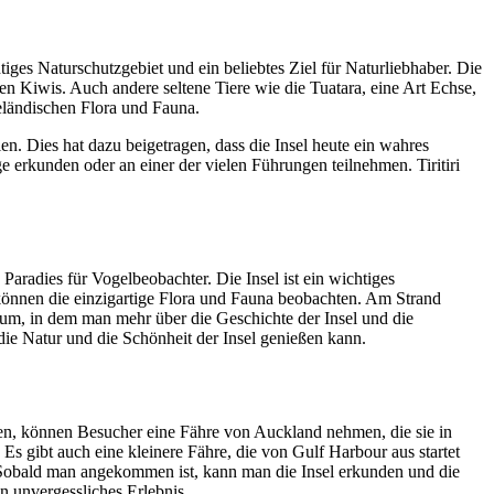
htiges Naturschutzgebiet und ein beliebtes Ziel für Naturliebhaber. Die
ten Kiwis. Auch andere seltene Tiere wie die Tuatara, eine Art Echse,
eeländischen Flora und Fauna.
n. Dies hat dazu beigetragen, dass die Insel heute ein wahres
e erkunden oder an einer der vielen Führungen teilnehmen. Tiritiri
s Paradies für Vogelbeobachter. Die Insel ist ein wichtiges
 können die einzigartige Flora und Fauna beobachten. Am Strand
rum, in dem man mehr über die Geschichte der Insel und die
die Natur und die Schönheit der Insel genießen kann.
eichen, können Besucher eine Fähre von Auckland nehmen, die sie in
 Es gibt auch eine kleinere Fähre, die von Gulf Harbour aus startet
. Sobald man angekommen ist, kann man die Insel erkunden und die
n unvergessliches Erlebnis.