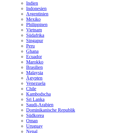
Indien
Indonesien
Argentinien
Mexiko
Philippinen
Vietnam
Südafrika
Singapur
Peru
Ghana
Ecuador
Marokko
Brasilien
Malaysia
Ägypten
Venezuela
Chile
Kambodscha
Sri Lanka
Saudi-Arabien
Dominikanische Republik
Südkorea
Oman
Uruguay
Nepal