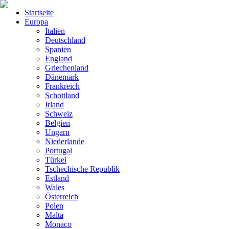
Startseite
Europa
Italien
Deutschland
Spanien
England
Griechenland
Dänemark
Frankreich
Schottland
Irland
Schweiz
Belgien
Ungarn
Niederlande
Portugal
Türkei
Tschechische Republik
Estland
Wales
Österreich
Polen
Malta
Monaco