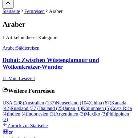
Startseite
Fernreisen
Araber
Araber
1
Artikel in dieser Kategorie
Araber
Städtereisen
Dubai: Zwischen Wüstenglamour und
Wolkenkratzer-Wunder
11
Min. Lesezeit
Weitere Fernreisen
USA
(
298
)
Australien
(
137
)
Neuseeland
(
104
)
China
(
67
)
Kanada
(
42
)
Russland
(
37
)
Thailand
(
25
)
Japan
(
6
)
Kolumbien
(
5
)
Costa Rica
(
4
)
Indien
(
4
)
Indonesien
(
3
)
Argentinien
(
3
)
Mexiko
(
3
)
Philippinen
(
3
)
Zurück zur Startseite