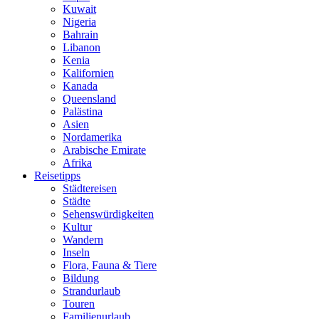
Kuwait
Nigeria
Bahrain
Libanon
Kenia
Kalifornien
Kanada
Queensland
Palästina
Asien
Nordamerika
Arabische Emirate
Afrika
Reisetipps
Städtereisen
Städte
Sehenswürdigkeiten
Kultur
Wandern
Inseln
Flora, Fauna & Tiere
Bildung
Strandurlaub
Touren
Familienurlaub