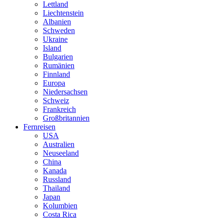
Lettland
Liechtenstein
Albanien
Schweden
Ukraine
Island
Bulgarien
Rumänien
Finnland
Europa
Niedersachsen
Schweiz
Frankreich
Großbritannien
Fernreisen
USA
Australien
Neuseeland
China
Kanada
Russland
Thailand
Japan
Kolumbien
Costa Rica