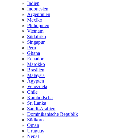
Indien
Indonesien
Argentinien
Mexiko
Philippinen
Vietnam
Südafrika
Singapur
Peru
Ghana
Ecuador
Marokko
Brasilien
Malaysia
Ägypten
Venezuela
Chile
Kambodscha
Sri Lanka
Saudi-Arabien
Dominikanische Republik
Südkorea
Oman
Uruguay
Nepal