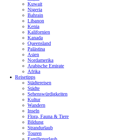
Kuwait
Nigeria
Bahrain
Libanon
Kenia
Kalifornien
Kanada
Queensland
Palästina
Asien
Nordamerika
Arabische Emirate
Afrika
Reisetipps
Städtereisen
Städte
Sehenswürdigkeiten
Kultur
Wandern
Inseln
Flora, Fauna & Tiere
Bildung
Strandurlaub
Touren
Familienurlaub