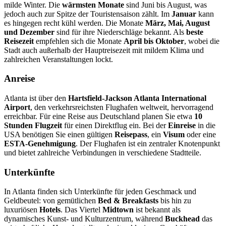
milde Winter. Die
wärmsten Monate
sind Juni bis August, was
jedoch auch zur Spitze der Touristensaison zählt. Im
Januar
kann
es hingegen recht kühl werden. Die Monate
März, Mai, August
und Dezember
sind für ihre Niederschläge bekannt. Als
beste
Reisezeit
empfehlen sich die Monate
April bis Oktober
, wobei die
Stadt auch außerhalb der Hauptreisezeit mit mildem Klima und
zahlreichen Veranstaltungen lockt.
Anreise
Atlanta ist über den
Hartsfield-Jackson Atlanta International
Airport
, den verkehrsreichsten Flughafen weltweit, hervorragend
erreichbar. Für eine Reise aus Deutschland planen Sie etwa
10
Stunden Flugzeit
für einen Direktflug ein. Bei der
Einreise
in die
USA benötigen Sie einen gültigen
Reisepass
, ein
Visum
oder eine
ESTA-Genehmigung
. Der Flughafen ist ein zentraler Knotenpunkt
und bietet zahlreiche Verbindungen in verschiedene Stadtteile.
Unterkünfte
In Atlanta finden sich Unterkünfte für jeden Geschmack und
Geldbeutel: von gemütlichen
Bed & Breakfasts
bis hin zu
luxuriösen
Hotels
. Das Viertel
Midtown
ist bekannt als
dynamisches Kunst- und Kulturzentrum, während
Buckhead
das