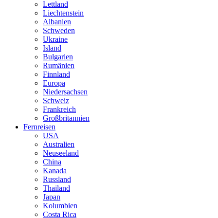
Lettland
Liechtenstein
Albanien
Schweden
Ukraine
Island
Bulgarien
Rumänien
Finnland
Europa
Niedersachsen
Schweiz
Frankreich
Großbritannien
Fernreisen
USA
Australien
Neuseeland
China
Kanada
Russland
Thailand
Japan
Kolumbien
Costa Rica