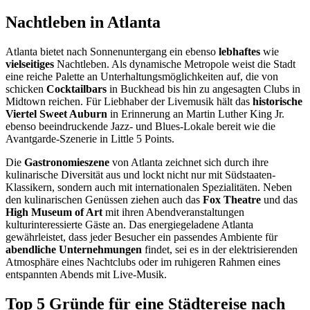
Nachtleben in Atlanta
Atlanta bietet nach Sonnenuntergang ein ebenso
lebhaftes
wie
vielseitiges
Nachtleben. Als dynamische Metropole weist die Stadt
eine reiche Palette an Unterhaltungsmöglichkeiten auf, die von
schicken
Cocktailbars
in Buckhead bis hin zu angesagten Clubs in
Midtown reichen. Für Liebhaber der Livemusik hält das
historische
Viertel Sweet Auburn
in Erinnerung an Martin Luther King Jr.
ebenso beeindruckende Jazz- und Blues-Lokale bereit wie die
Avantgarde-Szenerie in Little 5 Points.
Die
Gastronomieszene
von Atlanta zeichnet sich durch ihre
kulinarische Diversität aus und lockt nicht nur mit Südstaaten-
Klassikern, sondern auch mit internationalen Spezialitäten. Neben
den kulinarischen Genüssen ziehen auch das
Fox Theatre
und das
High Museum of Art
mit ihren Abendveranstaltungen
kulturinteressierte Gäste an. Das energiegeladene Atlanta
gewährleistet, dass jeder Besucher ein passendes Ambiente für
abendliche Unternehmungen
findet, sei es in der elektrisierenden
Atmosphäre eines Nachtclubs oder im ruhigeren Rahmen eines
entspannten Abends mit Live-Musik.
Top 5 Gründe für eine Städtereise nach