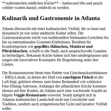
**authentischen südlichen Küche** – barbecued ribs und peach
cobbler warten darauf, entdeckt zu werden.
Kulinarik und Gastronomie in Atlanta
Atlanta überrascht mit einer kulinarischen Vielfalt, die so bunt und
dynamisch ist wie seine städtische Kultur selbst. Die
Gastronomieszene reicht von traditionellen Südstaaten-Gerichten bis
hin zu internationalen Gourmet-Erlebnissen. Berühmt für
Komfortspeisen wie
gegrilltes Hähnchen, Maisbrot und
Pfirsichkuchen
, schafft es die Stadt, auch anspruchsvolle Gaumen
zu befriedigen. Bekannte Köche haben sich hier niedergelassen und
sorgen mit innovativen Konzepten für Begeisterung unter den
Gästen.
Die Restaurantszene bietet eine Palette von Geschmackserlebnissen
– BBQ-Lokale, in denen der Duft von
rauchigem Fleisch
in der
Luft liegt, gehören ebenso zum festen Bestandteil wie exklusive
Fine-Dining-Adressen. Anhänger der pflanzlichen Küche kommen
ebenso auf ihre Kosten, da Atlanta auch eine wachsende Anzahl an
hippen
Veggie-Restaurants
vorweist. Somit spiegelt sich in
Atlantas kulinarischer Landschaft nicht nur Geschichte und
Tradition, sondern auch zeitgenössischer Geist und kreative Vielfalt
wider.