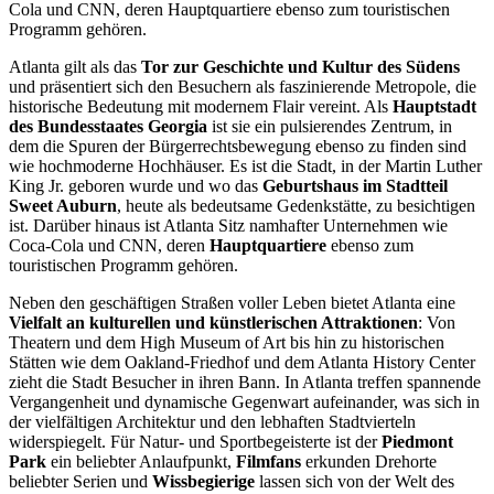
Cola und CNN, deren Hauptquartiere ebenso zum touristischen
Programm gehören.
Atlanta gilt als das
Tor zur Geschichte und Kultur des Südens
und präsentiert sich den Besuchern als faszinierende Metropole, die
historische Bedeutung mit modernem Flair vereint. Als
Hauptstadt
des Bundesstaates Georgia
ist sie ein pulsierendes Zentrum, in
dem die Spuren der Bürgerrechtsbewegung ebenso zu finden sind
wie hochmoderne Hochhäuser. Es ist die Stadt, in der Martin Luther
King Jr. geboren wurde und wo das
Geburtshaus im Stadtteil
Sweet Auburn
, heute als bedeutsame Gedenkstätte, zu besichtigen
ist. Darüber hinaus ist Atlanta Sitz namhafter Unternehmen wie
Coca-Cola und CNN, deren
Hauptquartiere
ebenso zum
touristischen Programm gehören.
Neben den geschäftigen Straßen voller Leben bietet Atlanta eine
Vielfalt an kulturellen und künstlerischen Attraktionen
: Von
Theatern und dem High Museum of Art bis hin zu historischen
Stätten wie dem Oakland-Friedhof und dem Atlanta History Center
zieht die Stadt Besucher in ihren Bann. In Atlanta treffen spannende
Vergangenheit und dynamische Gegenwart aufeinander, was sich in
der vielfältigen Architektur und den lebhaften Stadtvierteln
widerspiegelt. Für Natur- und Sportbegeisterte ist der
Piedmont
Park
ein beliebter Anlaufpunkt,
Filmfans
erkunden Drehorte
beliebter Serien und
Wissbegierige
lassen sich von der Welt des