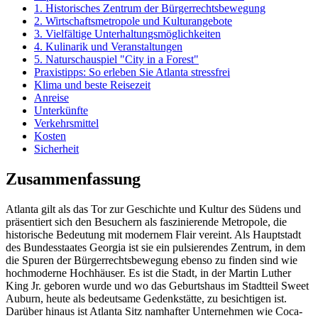
1. Historisches Zentrum der Bürgerrechtsbewegung
2. Wirtschaftsmetropole und Kulturangebote
3. Vielfältige Unterhaltungsmöglichkeiten
4. Kulinarik und Veranstaltungen
5. Naturschauspiel "City in a Forest"
Praxistipps: So erleben Sie Atlanta stressfrei
Klima und beste Reisezeit
Anreise
Unterkünfte
Verkehrsmittel
Kosten
Sicherheit
Zusammenfassung
Atlanta gilt als das Tor zur Geschichte und Kultur des Südens und
präsentiert sich den Besuchern als faszinierende Metropole, die
historische Bedeutung mit modernem Flair vereint. Als Hauptstadt
des Bundesstaates Georgia ist sie ein pulsierendes Zentrum, in dem
die Spuren der Bürgerrechtsbewegung ebenso zu finden sind wie
hochmoderne Hochhäuser. Es ist die Stadt, in der Martin Luther
King Jr. geboren wurde und wo das Geburtshaus im Stadtteil Sweet
Auburn, heute als bedeutsame Gedenkstätte, zu besichtigen ist.
Darüber hinaus ist Atlanta Sitz namhafter Unternehmen wie Coca-