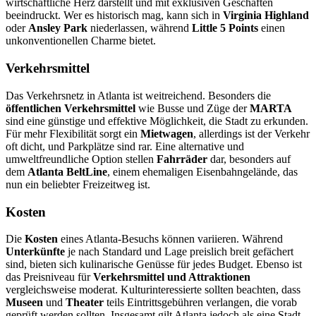
wirtschaftliche Herz darstellt und mit exklusiven Geschäften
beeindruckt. Wer es historisch mag, kann sich in
Virginia Highland
oder
Ansley Park
niederlassen, während
Little 5 Points
einen
unkonventionellen Charme bietet.
Verkehrsmittel
Das Verkehrsnetz in Atlanta ist weitreichend. Besonders die
öffentlichen Verkehrsmittel
wie Busse und Züge der
MARTA
sind eine günstige und effektive Möglichkeit, die Stadt zu erkunden.
Für mehr Flexibilität sorgt ein
Mietwagen
, allerdings ist der Verkehr
oft dicht, und Parkplätze sind rar. Eine alternative und
umweltfreundliche Option stellen
Fahrräder
dar, besonders auf
dem
Atlanta BeltLine
, einem ehemaligen Eisenbahngelände, das
nun ein beliebter Freizeitweg ist.
Kosten
Die
Kosten
eines Atlanta-Besuchs können variieren. Während
Unterkünfte
je nach Standard und Lage preislich breit gefächert
sind, bieten sich kulinarische Genüsse für jedes Budget. Ebenso ist
das Preisniveau für
Verkehrsmittel und Attraktionen
vergleichsweise moderat. Kulturinteressierte sollten beachten, dass
Museen
und
Theater
teils Eintrittsgebühren verlangen, die vorab
geprüft werden sollten. Insgesamt gilt Atlanta jedoch als eine Stadt