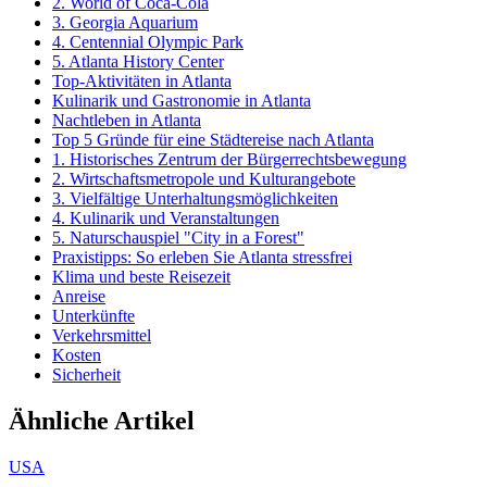
2. World of Coca-Cola
3. Georgia Aquarium
4. Centennial Olympic Park
5. Atlanta History Center
Top-Aktivitäten in Atlanta
Kulinarik und Gastronomie in Atlanta
Nachtleben in Atlanta
Top 5 Gründe für eine Städtereise nach Atlanta
1. Historisches Zentrum der Bürgerrechtsbewegung
2. Wirtschaftsmetropole und Kulturangebote
3. Vielfältige Unterhaltungsmöglichkeiten
4. Kulinarik und Veranstaltungen
5. Naturschauspiel "City in a Forest"
Praxistipps: So erleben Sie Atlanta stressfrei
Klima und beste Reisezeit
Anreise
Unterkünfte
Verkehrsmittel
Kosten
Sicherheit
Ähnliche Artikel
USA