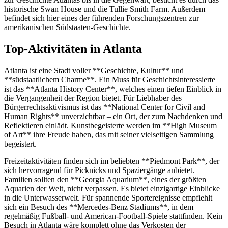
historische Swan House und die Tullie Smith Farm. Außerdem
befindet sich hier eines der führenden Forschungszentren zur
amerikanischen Südstaaten-Geschichte.
Top-Aktivitäten in Atlanta
Atlanta ist eine Stadt voller **Geschichte, Kultur** und
**südstaatlichem Charme**. Ein Muss für Geschichtsinteressierte
ist das **Atlanta History Center**, welches einen tiefen Einblick in
die Vergangenheit der Region bietet. Für Liebhaber des
Bürgerrechtsaktivismus ist das **National Center for Civil and
Human Rights** unverzichtbar – ein Ort, der zum Nachdenken und
Reflektieren einlädt. Kunstbegeisterte werden im **High Museum
of Art** ihre Freude haben, das mit seiner vielseitigen Sammlung
begeistert.
Freizeitaktivitäten finden sich im beliebten **Piedmont Park**, der
sich hervorragend für Picknicks und Spaziergänge anbietet.
Familien sollten den **Georgia Aquarium**, eines der größten
Aquarien der Welt, nicht verpassen. Es bietet einzigartige Einblicke
in die Unterwasserwelt. Für spannende Sportereignisse empfiehlt
sich ein Besuch des **Mercedes-Benz Stadiums**, in dem
regelmäßig Fußball- und American-Football-Spiele stattfinden. Kein
Besuch in Atlanta wäre komplett ohne das Verkosten der