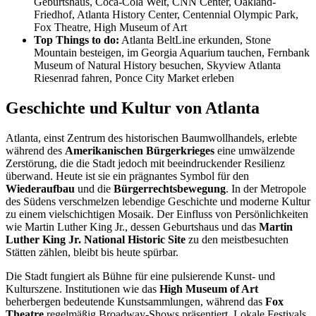
Geburtshaus, Coca-Cola Welt, CNN Center, Oakland-
Friedhof, Atlanta History Center, Centennial Olympic Park,
Fox Theatre, High Museum of Art
Top Things to do:
Atlanta BeltLine erkunden, Stone
Mountain besteigen, im Georgia Aquarium tauchen, Fernbank
Museum of Natural History besuchen, Skyview Atlanta
Riesenrad fahren, Ponce City Market erleben
Geschichte und Kultur von Atlanta
Atlanta, einst Zentrum des historischen Baumwollhandels, erlebte
während des
Amerikanischen Bürgerkrieges
eine umwälzende
Zerstörung, die die Stadt jedoch mit beeindruckender Resilienz
überwand. Heute ist sie ein prägnantes Symbol für den
Wiederaufbau
und die
Bürgerrechtsbewegung
. In der Metropole
des Südens verschmelzen lebendige Geschichte und moderne Kultur
zu einem vielschichtigen Mosaik. Der Einfluss von Persönlichkeiten
wie Martin Luther King Jr., dessen Geburtshaus und das
Martin
Luther King Jr. National Historic Site
zu den meistbesuchten
Stätten zählen, bleibt bis heute spürbar.
Die Stadt fungiert als Bühne für eine pulsierende Kunst- und
Kulturszene. Institutionen wie das
High Museum of Art
beherbergen bedeutende Kunstsammlungen, während das
Fox
Theatre
regelmäßig Broadway-Shows präsentiert. Lokale Festivals,