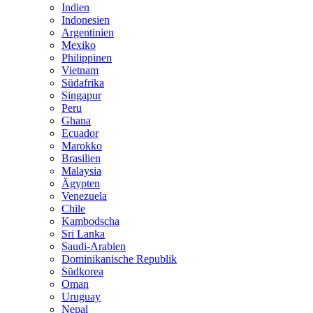
Indien
Indonesien
Argentinien
Mexiko
Philippinen
Vietnam
Südafrika
Singapur
Peru
Ghana
Ecuador
Marokko
Brasilien
Malaysia
Ägypten
Venezuela
Chile
Kambodscha
Sri Lanka
Saudi-Arabien
Dominikanische Republik
Südkorea
Oman
Uruguay
Nepal