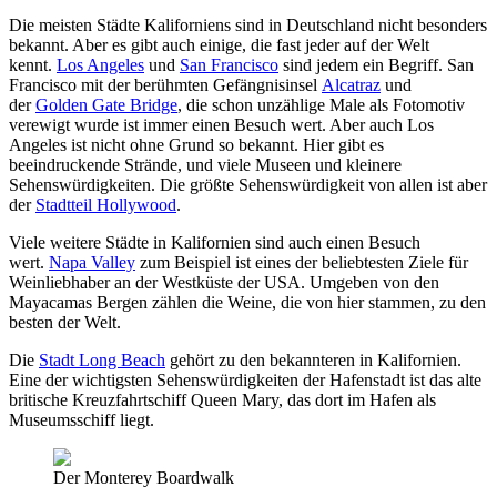
Die meisten Städte Kaliforniens sind in Deutschland nicht besonders
bekannt. Aber es gibt auch einige, die fast jeder auf der Welt
kennt.
Los Angeles
und
San Francisco
sind jedem ein Begriff. San
Francisco mit der berühmten Gefängnisinsel
Alcatraz
und
der
Golden Gate Bridge
, die schon unzählige Male als Fotomotiv
verewigt wurde ist immer einen Besuch wert. Aber auch Los
Angeles ist nicht ohne Grund so bekannt. Hier gibt es
beeindruckende Strände, und viele Museen und kleinere
Sehenswürdigkeiten. Die größte Sehenswürdigkeit von allen ist aber
der
Stadtteil Hollywood
.
Viele weitere Städte in Kalifornien sind auch einen Besuch
wert.
Napa Valley
zum Beispiel ist eines der beliebtesten Ziele für
Weinliebhaber an der Westküste der USA. Umgeben von den
Mayacamas Bergen zählen die Weine, die von hier stammen, zu den
besten der Welt.
Die
Stadt Long Beach
gehört zu den bekannteren in Kalifornien.
Eine der wichtigsten Sehenswürdigkeiten der Hafenstadt ist das alte
britische Kreuzfahrtschiff Queen Mary, das dort im Hafen als
Museumsschiff liegt.
Der Monterey Boardwalk