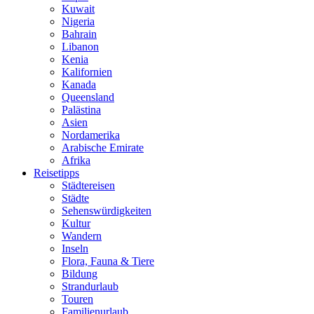
Kuwait
Nigeria
Bahrain
Libanon
Kenia
Kalifornien
Kanada
Queensland
Palästina
Asien
Nordamerika
Arabische Emirate
Afrika
Reisetipps
Städtereisen
Städte
Sehenswürdigkeiten
Kultur
Wandern
Inseln
Flora, Fauna & Tiere
Bildung
Strandurlaub
Touren
Familienurlaub