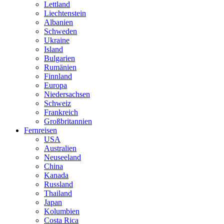
Lettland
Liechtenstein
Albanien
Schweden
Ukraine
Island
Bulgarien
Rumänien
Finnland
Europa
Niedersachsen
Schweiz
Frankreich
Großbritannien
Fernreisen
USA
Australien
Neuseeland
China
Kanada
Russland
Thailand
Japan
Kolumbien
Costa Rica