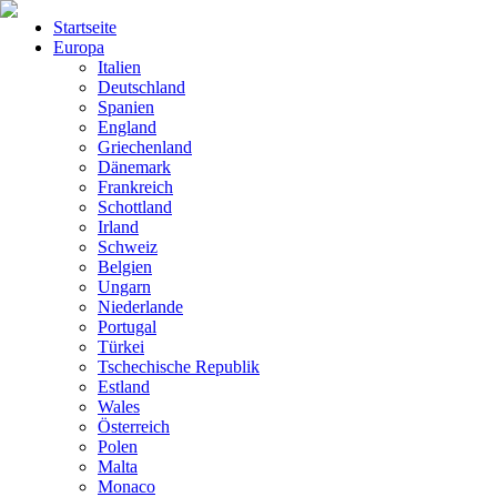
Startseite
Europa
Italien
Deutschland
Spanien
England
Griechenland
Dänemark
Frankreich
Schottland
Irland
Schweiz
Belgien
Ungarn
Niederlande
Portugal
Türkei
Tschechische Republik
Estland
Wales
Österreich
Polen
Malta
Monaco