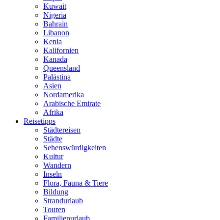
Kuwait
Nigeria
Bahrain
Libanon
Kenia
Kalifornien
Kanada
Queensland
Palästina
Asien
Nordamerika
Arabische Emirate
Afrika
Reisetipps
Städtereisen
Städte
Sehenswürdigkeiten
Kultur
Wandern
Inseln
Flora, Fauna & Tiere
Bildung
Strandurlaub
Touren
Familienurlaub