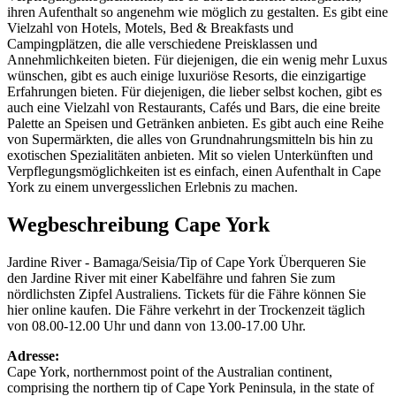
ihren Aufenthalt so angenehm wie möglich zu gestalten. Es gibt eine
Vielzahl von Hotels, Motels, Bed & Breakfasts und
Campingplätzen, die alle verschiedene Preisklassen und
Annehmlichkeiten bieten. Für diejenigen, die ein wenig mehr Luxus
wünschen, gibt es auch einige luxuriöse Resorts, die einzigartige
Erfahrungen bieten. Für diejenigen, die lieber selbst kochen, gibt es
auch eine Vielzahl von Restaurants, Cafés und Bars, die eine breite
Palette an Speisen und Getränken anbieten. Es gibt auch eine Reihe
von Supermärkten, die alles von Grundnahrungsmitteln bis hin zu
exotischen Spezialitäten anbieten. Mit so vielen Unterkünften und
Verpflegungsmöglichkeiten ist es einfach, einen Aufenthalt in Cape
York zu einem unvergesslichen Erlebnis zu machen.
Wegbeschreibung Cape York
Jardine River - Bamaga/Seisia/Tip of Cape York Überqueren Sie
den Jardine River mit einer Kabelfähre und fahren Sie zum
nördlichsten Zipfel Australiens. Tickets für die Fähre können Sie
hier online kaufen. Die Fähre verkehrt in der Trockenzeit täglich
von 08.00-12.00 Uhr und dann von 13.00-17.00 Uhr.
Adresse:
Cape York, northernmost point of the Australian continent,
comprising the northern tip of Cape York Peninsula, in the state of