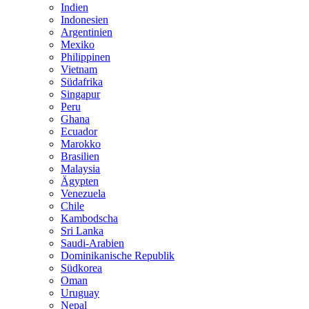
Indien
Indonesien
Argentinien
Mexiko
Philippinen
Vietnam
Südafrika
Singapur
Peru
Ghana
Ecuador
Marokko
Brasilien
Malaysia
Ägypten
Venezuela
Chile
Kambodscha
Sri Lanka
Saudi-Arabien
Dominikanische Republik
Südkorea
Oman
Uruguay
Nepal