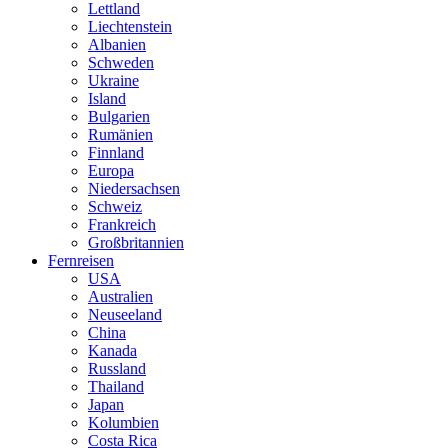
Lettland
Liechtenstein
Albanien
Schweden
Ukraine
Island
Bulgarien
Rumänien
Finnland
Europa
Niedersachsen
Schweiz
Frankreich
Großbritannien
Fernreisen
USA
Australien
Neuseeland
China
Kanada
Russland
Thailand
Japan
Kolumbien
Costa Rica