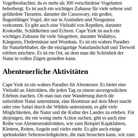
Vogelbeobachter, da es mehr als 300 verschiedene Vogelarten
beherbergt. Es ist auch ein wichtiges Zuhause für viele seltene und
gefährdete Tierarten, darunter die Cassowary, ein großer,
flugunfähiger Vogel, der nur in Australien und Neuguinea
vorkommt. Es gibt auch eine Vielzahl von Reptilien, darunter
Krokodile, Schildkröten und Echsen. Cape York ist auch ein
wichtiges Zuhause für viele Säugetiere, darunter Wallabys,
Kängurus, Fledermäuse und Wombats. Es ist ein wahres Paradies
für Naturliebhaber, die die einzigartige Naturlandschaft und Tierwelt
erleben möchten. Es ist ein Ort, an dem man die Schönheit der
Natur in vollen Zügen genießen kann.
Abenteuerliche Aktivitäten
Cape York ist ein wahres Paradies für Abenteurer. Es bietet eine
Vielzahl an Aktivitäten, die jeden Tag zu einem unvergesslichen
Erlebnis machen. Ob man nun eine Wanderung durch die
unberührte Natur unternimmt, eine Bootstour auf dem Meer macht
oder eine Safari durch die Wildnis unternimmt, es gibt viele
Möglichkeiten, die Natur und die Kultur des Landes zu erleben. Für
diejenigen, die ein wenig mehr Action suchen, gibt es auch eine
Reihe von Abenteueraktivitäten, wie zum Beispiel Kajakfahren,
Klettern, Reiten, Angeln und vieles mehr. Es gibt auch einige
spektakuläre Sehenswürdigkeiten, die man besuchen kann, wie zum