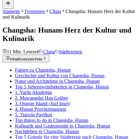
Startseite
Fernreisen
China
Changsha: Hunans Herz der Kultur
und Kulinarik
Changsha: Hunans Herz der Kultur und
Kulinarik
11
Min. Lesezeit
China
Städtereisen
Inhaltsverzeichnis
Fakten zu Changsha, Hunan
Geschichte und Kultur von Changsha, Hunan
Natur und Architektur in Changsha, Hunan
Top 5 Sehenswürdigkeiten in Changsha, Hunan
1. Yuelu Akademie
2. Mawangdui Han Gräber
3. Orange Island (Juzi Insel)
4. Hunan Provinzmuseum
5. Tianxin Pavillon
Top things to do in Changsha, Hunan
Kulinarik und Gastronomie in Changsha, Hunan
Nachtleben in Changsha, Hunan
Top 5 Gründe für eine Städtereise nach Changsha, Hunan