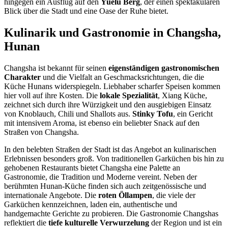
hingegen ein Ausflug auf den
Yuelu Berg
, der einen spektakulären
Blick über die Stadt und eine Oase der Ruhe bietet.
Kulinarik und Gastronomie in Changsha,
Hunan
Changsha ist bekannt für seinen
eigenständigen gastronomischen
Charakter
und die Vielfalt an Geschmacksrichtungen, die die
Küche Hunans widerspiegeln. Liebhaber scharfer Speisen kommen
hier voll auf ihre Kosten. Die
lokale Spezialität
, Xiang Küche,
zeichnet sich durch ihre Würzigkeit und den ausgiebigen Einsatz
von Knoblauch, Chili und Shallots aus.
Stinky Tofu
, ein Gericht
mit intensivem Aroma, ist ebenso ein beliebter Snack auf den
Straßen von Changsha.
In den belebten Straßen der Stadt ist das Angebot an kulinarischen
Erlebnissen besonders groß. Von traditionellen Garküchen bis hin zu
gehobenen Restaurants bietet Changsha eine Palette an
Gastronomie, die Tradition und Moderne vereint. Neben der
berühmten Hunan-Küche finden sich auch zeitgenössische und
internationale Angebote. Die
roten Öllampen
, die viele der
Garküchen kennzeichnen, laden ein, authentische und
handgemachte Gerichte zu probieren. Die Gastronomie Changshas
reflektiert die
tiefe kulturelle Verwurzelung
der Region und ist ein