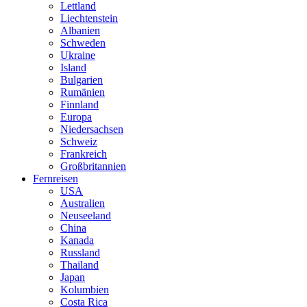
Lettland
Liechtenstein
Albanien
Schweden
Ukraine
Island
Bulgarien
Rumänien
Finnland
Europa
Niedersachsen
Schweiz
Frankreich
Großbritannien
Fernreisen
USA
Australien
Neuseeland
China
Kanada
Russland
Thailand
Japan
Kolumbien
Costa Rica