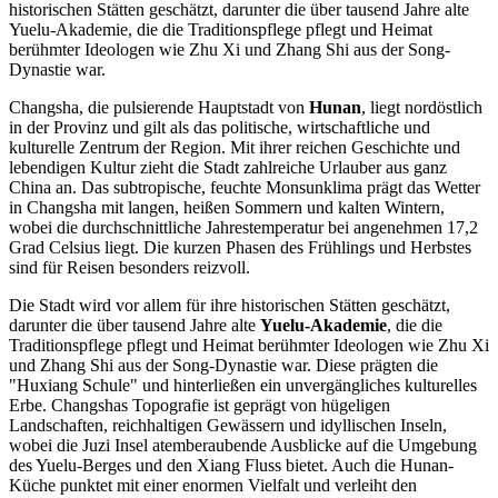
historischen Stätten geschätzt, darunter die über tausend Jahre alte
Yuelu-Akademie, die die Traditionspflege pflegt und Heimat
berühmter Ideologen wie Zhu Xi und Zhang Shi aus der Song-
Dynastie war.
Changsha, die pulsierende Hauptstadt von
Hunan
, liegt nordöstlich
in der Provinz und gilt als das politische, wirtschaftliche und
kulturelle Zentrum der Region. Mit ihrer reichen Geschichte und
lebendigen Kultur zieht die Stadt zahlreiche Urlauber aus ganz
China an. Das subtropische, feuchte Monsunklima prägt das Wetter
in Changsha mit langen, heißen Sommern und kalten Wintern,
wobei die durchschnittliche Jahrestemperatur bei angenehmen 17,2
Grad Celsius liegt. Die kurzen Phasen des Frühlings und Herbstes
sind für Reisen besonders reizvoll.
Die Stadt wird vor allem für ihre historischen Stätten geschätzt,
darunter die über tausend Jahre alte
Yuelu-Akademie
, die die
Traditionspflege pflegt und Heimat berühmter Ideologen wie Zhu Xi
und Zhang Shi aus der Song-Dynastie war. Diese prägten die
"Huxiang Schule" und hinterließen ein unvergängliches kulturelles
Erbe. Changshas Topografie ist geprägt von hügeligen
Landschaften, reichhaltigen Gewässern und idyllischen Inseln,
wobei die Juzi Insel atemberaubende Ausblicke auf die Umgebung
des Yuelu-Berges und den Xiang Fluss bietet. Auch die Hunan-
Küche punktet mit einer enormen Vielfalt und verleiht den