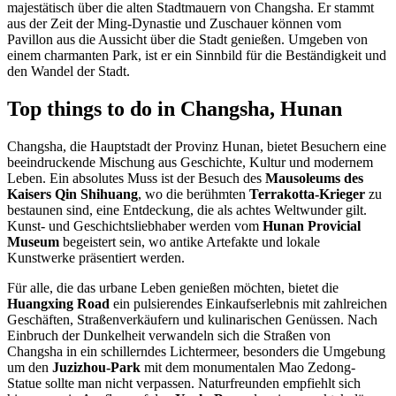
majestätisch über die alten Stadtmauern von Changsha. Er stammt
aus der Zeit der Ming-Dynastie und Zuschauer können vom
Pavillon aus die Aussicht über die Stadt genießen. Umgeben von
einem charmanten Park, ist er ein Sinnbild für die Beständigkeit und
den Wandel der Stadt.
Top things to do in Changsha, Hunan
Changsha, die Hauptstadt der Provinz Hunan, bietet Besuchern eine
beeindruckende Mischung aus Geschichte, Kultur und modernem
Leben. Ein absolutes Muss ist der Besuch des
Mausoleums des
Kaisers Qin Shihuang
, wo die berühmten
Terrakotta-Krieger
zu
bestaunen sind, eine Entdeckung, die als achtes Weltwunder gilt.
Kunst- und Geschichtsliebhaber werden vom
Hunan Provicial
Museum
begeistert sein, wo antike Artefakte und lokale
Kunstwerke präsentiert werden.
Für alle, die das urbane Leben genießen möchten, bietet die
Huangxing Road
ein pulsierendes Einkaufserlebnis mit zahlreichen
Geschäften, Straßenverkäufern und kulinarischen Genüssen. Nach
Einbruch der Dunkelheit verwandeln sich die Straßen von
Changsha in ein schillerndes Lichtermeer, besonders die Umgebung
um den
Juzizhou-Park
mit dem monumentalen Mao Zedong-
Statue sollte man nicht verpassen. Naturfreunden empfiehlt sich