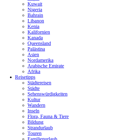
Kuwait
Nigeria
Bahrain
Libanon
Kenia
Kalifornien
Kanada
Queensland
Palästina
Asien
Nordamerika
Arabische Emirate
Afrika
Reisetipps
Städtereisen
Städte
Sehenswürdigkeiten
Kultur
Wandern
Inseln
Flora, Fauna & Tiere
Bildung
Strandurlaub
Touren
Familienurlaub