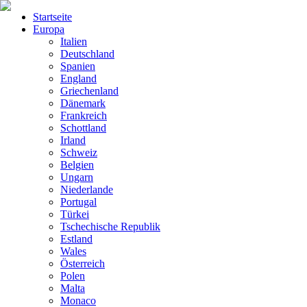
Startseite
Europa
Italien
Deutschland
Spanien
England
Griechenland
Dänemark
Frankreich
Schottland
Irland
Schweiz
Belgien
Ungarn
Niederlande
Portugal
Türkei
Tschechische Republik
Estland
Wales
Österreich
Polen
Malta
Monaco