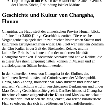
Top Things to do:
Besuch der Historischen Stätten, Genuss
der Hunan-Küche, Erkundung lokaler Märkte
Geschichte und Kultur von Changsha,
Hunan
Changsha, die Hauptstadt der chinesischen Provinz Hunan, blickt
auf eine über 3.000-jährige
Geschichte
zurück. Diese reiche
Vergangenheit spiegelt sich in zahlreichen historischen Stätten und
kulturellen Errungenschaften wider. Die Stadt war einst ein Zentrum
der Chu-Kultur in der Zeit der Streitenden Reiche, und ihr
kulturelles Erbe ist bis heute tief in der modernen Identität
Changshas verankert. Bedeutende Artefakte und antike Relikte, die
in dieser Ära ihren Ursprung hatten, können in Museen und an
archäologischen Stätten bestaunt werden.
In der kulturellen Szene von Changsha ist der Einfluss des
berühmten Revolutionärs und Gründervaters der Volksrepublik
China, Mao Zedong, unübersehbar. Mao studierte und lehrte hier,
und sein Vermächtnis wird in verschiedenen Denkmälern und in der
Mao Zedong Gedächtnisstätte geehrt. Darüber hinaus ist Changsha
für seine
vibrante zeitgenössische Kunst
und Musikszene bekannt.
Besucher der Stadt haben die Möglichkeit, das reiche künstlerische
Flair zu erleben, das sich in traditionellen Opernaufführungen,