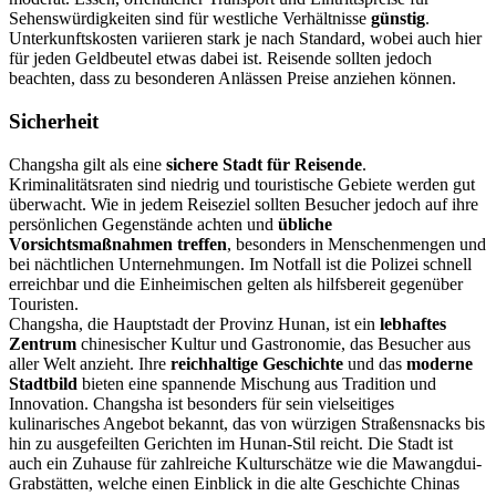
Sehenswürdigkeiten sind für westliche Verhältnisse
günstig
.
Unterkunftskosten variieren stark je nach Standard, wobei auch hier
für jeden Geldbeutel etwas dabei ist. Reisende sollten jedoch
beachten, dass zu besonderen Anlässen Preise anziehen können.
Sicherheit
Changsha gilt als eine
sichere Stadt für Reisende
.
Kriminalitätsraten sind niedrig und touristische Gebiete werden gut
überwacht. Wie in jedem Reiseziel sollten Besucher jedoch auf ihre
persönlichen Gegenstände achten und
übliche
Vorsichtsmaßnahmen treffen
, besonders in Menschenmengen und
bei nächtlichen Unternehmungen. Im Notfall ist die Polizei schnell
erreichbar und die Einheimischen gelten als hilfsbereit gegenüber
Touristen.
Changsha, die Hauptstadt der Provinz Hunan, ist ein
lebhaftes
Zentrum
chinesischer Kultur und Gastronomie, das Besucher aus
aller Welt anzieht. Ihre
reichhaltige Geschichte
und das
moderne
Stadtbild
bieten eine spannende Mischung aus Tradition und
Innovation. Changsha ist besonders für sein vielseitiges
kulinarisches Angebot bekannt, das von würzigen Straßensnacks bis
hin zu ausgefeilten Gerichten im Hunan-Stil reicht. Die Stadt ist
auch ein Zuhause für zahlreiche Kulturschätze wie die Mawangdui-
Grabstätten, welche einen Einblick in die alte Geschichte Chinas