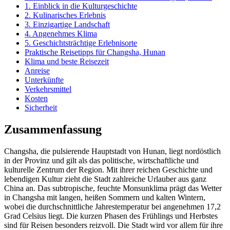
1. Einblick in die Kulturgeschichte
2. Kulinarisches Erlebnis
3. Einzigartige Landschaft
4. Angenehmes Klima
5. Geschichtsträchtige Erlebnisorte
Praktische Reisetipps für Changsha, Hunan
Klima und beste Reisezeit
Anreise
Unterkünfte
Verkehrsmittel
Kosten
Sicherheit
Zusammenfassung
Changsha, die pulsierende Hauptstadt von Hunan, liegt nordöstlich
in der Provinz und gilt als das politische, wirtschaftliche und
kulturelle Zentrum der Region. Mit ihrer reichen Geschichte und
lebendigen Kultur zieht die Stadt zahlreiche Urlauber aus ganz
China an. Das subtropische, feuchte Monsunklima prägt das Wetter
in Changsha mit langen, heißen Sommern und kalten Wintern,
wobei die durchschnittliche Jahrestemperatur bei angenehmen 17,2
Grad Celsius liegt. Die kurzen Phasen des Frühlings und Herbstes
sind für Reisen besonders reizvoll. Die Stadt wird vor allem für ihre