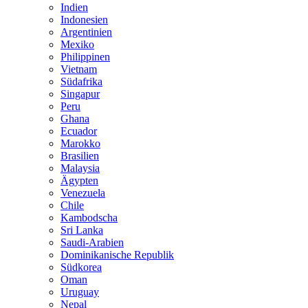
Indien
Indonesien
Argentinien
Mexiko
Philippinen
Vietnam
Südafrika
Singapur
Peru
Ghana
Ecuador
Marokko
Brasilien
Malaysia
Ägypten
Venezuela
Chile
Kambodscha
Sri Lanka
Saudi-Arabien
Dominikanische Republik
Südkorea
Oman
Uruguay
Nepal