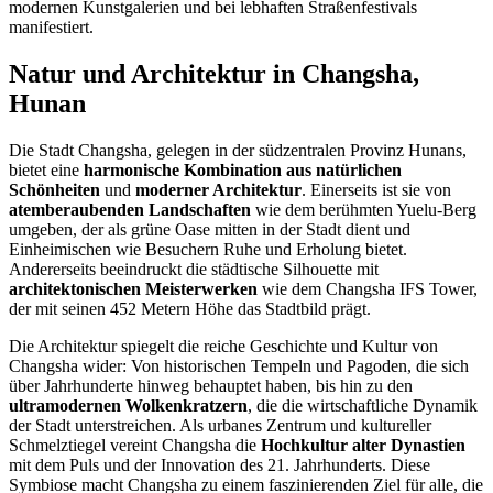
modernen Kunstgalerien und bei lebhaften Straßenfestivals
manifestiert.
Natur und Architektur in Changsha,
Hunan
Die Stadt Changsha, gelegen in der südzentralen Provinz Hunans,
bietet eine
harmonische Kombination aus natürlichen
Schönheiten
und
moderner Architektur
. Einerseits ist sie von
atemberaubenden Landschaften
wie dem berühmten Yuelu-Berg
umgeben, der als grüne Oase mitten in der Stadt dient und
Einheimischen wie Besuchern Ruhe und Erholung bietet.
Andererseits beeindruckt die städtische Silhouette mit
architektonischen Meisterwerken
wie dem Changsha IFS Tower,
der mit seinen 452 Metern Höhe das Stadtbild prägt.
Die Architektur spiegelt die reiche Geschichte und Kultur von
Changsha wider: Von historischen Tempeln und Pagoden, die sich
über Jahrhunderte hinweg behauptet haben, bis hin zu den
ultramodernen Wolkenkratzern
, die die wirtschaftliche Dynamik
der Stadt unterstreichen. Als urbanes Zentrum und kultureller
Schmelztiegel vereint Changsha die
Hochkultur alter Dynastien
mit dem Puls und der Innovation des 21. Jahrhunderts. Diese
Symbiose macht Changsha zu einem faszinierenden Ziel für alle, die