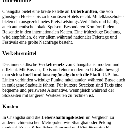
Unterkünfte
Changsha bietet eine breite Palette an
Unterkünften
, die von
günstigen Hostels bis zu luxuriösen Hotels reicht. Mittelklassehotels
bieten ein ausgezeichnetes Preis-Leistungs-Verhältnis und häufig
auch authentische lokale Speisen. Besonderen Komfort finden
Reisende in den internationalen Ketten. Eine frühzeitige Buchung
wird empfohlen, da vor allem während nationaler Feiertage und
Festivals eine große Nachfrage besteht.
Verkehrsmittel
Das innerstädtische
Verkehrsnetz
von Changsha ist modern und
effizient. Mit Bussen, Taxis und einer modernen U-Bahn bewegt
man sich
schnell und kostengünstig durch die Stadt
. U-Bahn-
Linien verbinden wichtige Punkte miteinander, während Busse auch
in entlegene Stadtteile fahren. Für kürzere Strecken sind Taxis eine
bequeme und preiswerte Alternative, wenngleich während der
Stoßzeiten mit längeren Wartezeiten zu rechnen ist.
Kosten
In Changsha sind die
Lebenshaltungskosten
im Vergleich zu
anderen chinesischen Metropolen wie Shanghai oder Peking
moderat. Essen, öffentlicher Transport und Eintrittspreise für