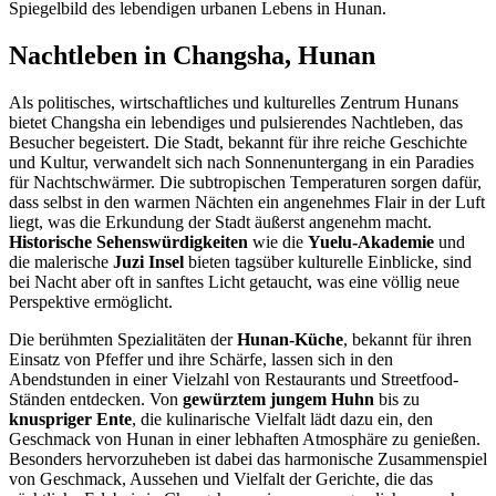
Spiegelbild des lebendigen urbanen Lebens in Hunan.
Nachtleben in Changsha, Hunan
Als politisches, wirtschaftliches und kulturelles Zentrum Hunans
bietet Changsha ein lebendiges und pulsierendes Nachtleben, das
Besucher begeistert. Die Stadt, bekannt für ihre reiche Geschichte
und Kultur, verwandelt sich nach Sonnenuntergang in ein Paradies
für Nachtschwärmer. Die subtropischen Temperaturen sorgen dafür,
dass selbst in den warmen Nächten ein angenehmes Flair in der Luft
liegt, was die Erkundung der Stadt äußerst angenehm macht.
Historische Sehenswürdigkeiten
wie die
Yuelu-Akademie
und
die malerische
Juzi Insel
bieten tagsüber kulturelle Einblicke, sind
bei Nacht aber oft in sanftes Licht getaucht, was eine völlig neue
Perspektive ermöglicht.
Die berühmten Spezialitäten der
Hunan-Küche
, bekannt für ihren
Einsatz von Pfeffer und ihre Schärfe, lassen sich in den
Abendstunden in einer Vielzahl von Restaurants und Streetfood-
Ständen entdecken. Von
gewürztem jungem Huhn
bis zu
knuspriger Ente
, die kulinarische Vielfalt lädt dazu ein, den
Geschmack von Hunan in einer lebhaften Atmosphäre zu genießen.
Besonders hervorzuheben ist dabei das harmonische Zusammenspiel
von Geschmack, Aussehen und Vielfalt der Gerichte, die das