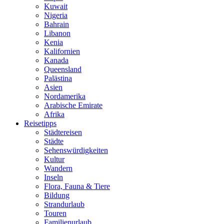
Kuwait
Nigeria
Bahrain
Libanon
Kenia
Kalifornien
Kanada
Queensland
Palästina
Asien
Nordamerika
Arabische Emirate
Afrika
Reisetipps
Städtereisen
Städte
Sehenswürdigkeiten
Kultur
Wandern
Inseln
Flora, Fauna & Tiere
Bildung
Strandurlaub
Touren
Familienurlaub