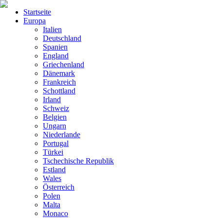
Startseite
Europa
Italien
Deutschland
Spanien
England
Griechenland
Dänemark
Frankreich
Schottland
Irland
Schweiz
Belgien
Ungarn
Niederlande
Portugal
Türkei
Tschechische Republik
Estland
Wales
Österreich
Polen
Malta
Monaco