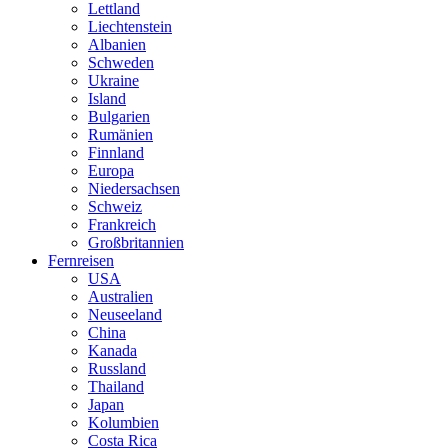
Lettland
Liechtenstein
Albanien
Schweden
Ukraine
Island
Bulgarien
Rumänien
Finnland
Europa
Niedersachsen
Schweiz
Frankreich
Großbritannien
Fernreisen
USA
Australien
Neuseeland
China
Kanada
Russland
Thailand
Japan
Kolumbien
Costa Rica