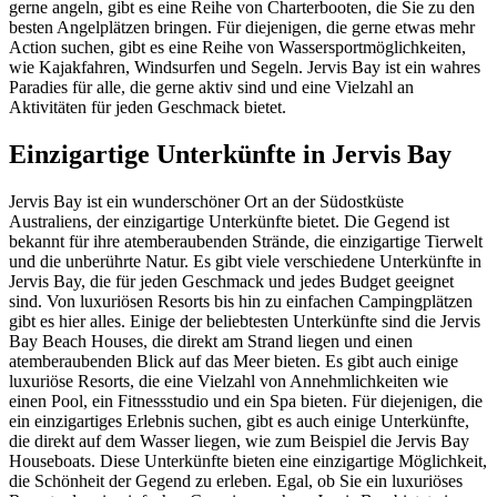
gerne angeln, gibt es eine Reihe von Charterbooten, die Sie zu den
besten Angelplätzen bringen. Für diejenigen, die gerne etwas mehr
Action suchen, gibt es eine Reihe von Wassersportmöglichkeiten,
wie Kajakfahren, Windsurfen und Segeln. Jervis Bay ist ein wahres
Paradies für alle, die gerne aktiv sind und eine Vielzahl an
Aktivitäten für jeden Geschmack bietet.
Einzigartige Unterkünfte in Jervis Bay
Jervis Bay ist ein wunderschöner Ort an der Südostküste
Australiens, der einzigartige Unterkünfte bietet. Die Gegend ist
bekannt für ihre atemberaubenden Strände, die einzigartige Tierwelt
und die unberührte Natur. Es gibt viele verschiedene Unterkünfte in
Jervis Bay, die für jeden Geschmack und jedes Budget geeignet
sind. Von luxuriösen Resorts bis hin zu einfachen Campingplätzen
gibt es hier alles. Einige der beliebtesten Unterkünfte sind die Jervis
Bay Beach Houses, die direkt am Strand liegen und einen
atemberaubenden Blick auf das Meer bieten. Es gibt auch einige
luxuriöse Resorts, die eine Vielzahl von Annehmlichkeiten wie
einen Pool, ein Fitnessstudio und ein Spa bieten. Für diejenigen, die
ein einzigartiges Erlebnis suchen, gibt es auch einige Unterkünfte,
die direkt auf dem Wasser liegen, wie zum Beispiel die Jervis Bay
Houseboats. Diese Unterkünfte bieten eine einzigartige Möglichkeit,
die Schönheit der Gegend zu erleben. Egal, ob Sie ein luxuriöses