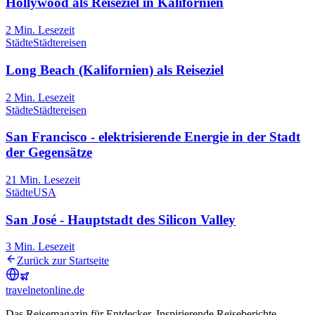
Hollywood als Reiseziel in Kalifornien
2
Min. Lesezeit
Städte
Städtereisen
Long Beach (Kalifornien) als Reiseziel
2
Min. Lesezeit
Städte
Städtereisen
San Francisco - elektrisierende Energie in der Stadt
der Gegensätze
21
Min. Lesezeit
Städte
USA
San José - Hauptstadt des Silicon Valley
3
Min. Lesezeit
Zurück zur Startseite
travel
net
online.de
Das Reisemagazin für Entdecker. Inspirierende Reiseberichte,