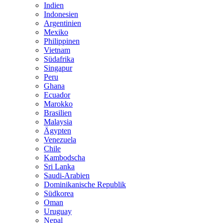
Indien
Indonesien
Argentinien
Mexiko
Philippinen
Vietnam
Südafrika
Singapur
Peru
Ghana
Ecuador
Marokko
Brasilien
Malaysia
Ägypten
Venezuela
Chile
Kambodscha
Sri Lanka
Saudi-Arabien
Dominikanische Republik
Südkorea
Oman
Uruguay
Nepal