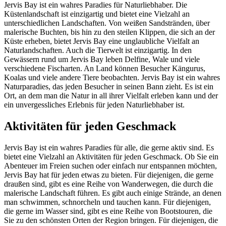
Jervis Bay ist ein wahres Paradies für Naturliebhaber. Die
Küstenlandschaft ist einzigartig und bietet eine Vielzahl an
unterschiedlichen Landschaften. Von weißen Sandstränden, über
malerische Buchten, bis hin zu den steilen Klippen, die sich an der
Küste erheben, bietet Jervis Bay eine unglaubliche Vielfalt an
Naturlandschaften. Auch die Tierwelt ist einzigartig. In den
Gewässern rund um Jervis Bay leben Delfine, Wale und viele
verschiedene Fischarten. An Land können Besucher Kängurus,
Koalas und viele andere Tiere beobachten. Jervis Bay ist ein wahres
Naturparadies, das jeden Besucher in seinen Bann zieht. Es ist ein
Ort, an dem man die Natur in all ihrer Vielfalt erleben kann und der
ein unvergessliches Erlebnis für jeden Naturliebhaber ist.
Aktivitäten für jeden Geschmack
Jervis Bay ist ein wahres Paradies für alle, die gerne aktiv sind. Es
bietet eine Vielzahl an Aktivitäten für jeden Geschmack. Ob Sie ein
Abenteuer im Freien suchen oder einfach nur entspannen möchten,
Jervis Bay hat für jeden etwas zu bieten. Für diejenigen, die gerne
draußen sind, gibt es eine Reihe von Wanderwegen, die durch die
malerische Landschaft führen. Es gibt auch einige Strände, an denen
man schwimmen, schnorcheln und tauchen kann. Für diejenigen,
die gerne im Wasser sind, gibt es eine Reihe von Bootstouren, die
Sie zu den schönsten Orten der Region bringen. Für diejenigen, die