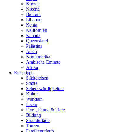
Kuwait
Nigeria
Bahrain
Libanon
Kenia
Kalifornien
Kanada
Queensland
Palästina
Asien
Nordamerika
Arabische Emirate
Afrika
Reisetipps
Städtereisen
Städte
Sehenswürdigkeiten
Kultur
Wandern
Inseln
Flora, Fauna & Tiere
Bildung
Strandurlaub
Touren
Familienurlaub