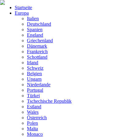
Startseite
Europa
Italien
Deutschland
Spanien
England
Griechenland
Dänemark
Frankreich
Schottland
Irland
Schweiz
Belgien
Ungarn
Niederlande
Portugal
Türkei
Tschechische Republik
Estland
Wales
Österreich
Polen
Malta
Monaco