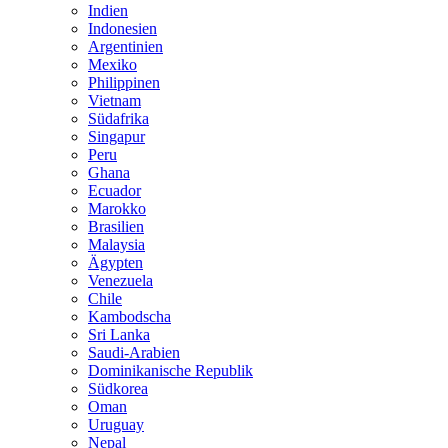
Indien
Indonesien
Argentinien
Mexiko
Philippinen
Vietnam
Südafrika
Singapur
Peru
Ghana
Ecuador
Marokko
Brasilien
Malaysia
Ägypten
Venezuela
Chile
Kambodscha
Sri Lanka
Saudi-Arabien
Dominikanische Republik
Südkorea
Oman
Uruguay
Nepal