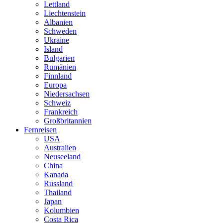
Lettland
Liechtenstein
Albanien
Schweden
Ukraine
Island
Bulgarien
Rumänien
Finnland
Europa
Niedersachsen
Schweiz
Frankreich
Großbritannien
Fernreisen
USA
Australien
Neuseeland
China
Kanada
Russland
Thailand
Japan
Kolumbien
Costa Rica