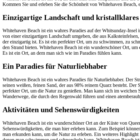
Kommen Sie und erleben Sie die Schönheit von Whitehaven Beach, ei
Einzigartige Landschaft und kristallklare
Whitehaven Beach ist ein wahres Paradies auf der Whitsunday-Insel in 
von einer einzigartigen Landschaft umgeben, die aus Kalksteinfelsen,
der einzigartig ist. Es ist ein perfekter Ort, um zu schwimmen, zu 
den Strand bieten. Whitehaven Beach ist ein wunderschöner Ort, um e
Es ist ein Ort, an dem man sich wie im Paradies fühlen kann.
Ein Paradies für Naturliebhaber
Whitehaven Beach ist ein wahres Paradies für Naturliebhaber. Der Str
seinen weißen, feinen Sand, der aus 98% reinem Quarz besteht. Der St
perfekter Ort, um die Natur zu genießen. Man kann sich im weichen 
Wanderwege, die durch den Regenwald führen und einen atemberaubend
Aktivitäten und Sehenswürdigkeiten
Whitehaven Beach ist ein wunderschöner Ort an der Küste von Queensl
Sehenswürdigkeiten, die man hier erleben kann. Zum Beispiel können
man erkunden kann, um die Natur zu erleben. Ein weiteres Highlight 
denen man schwimmen und schnorcheln kann. Whitehaven Beach ist ein