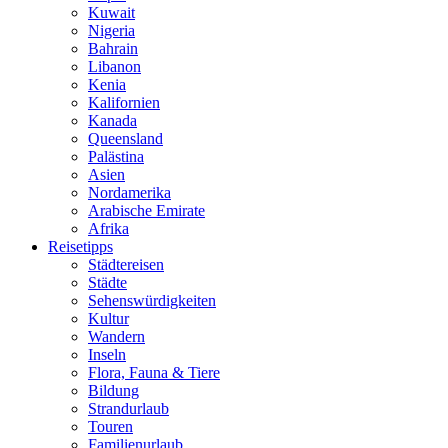
Kuwait
Nigeria
Bahrain
Libanon
Kenia
Kalifornien
Kanada
Queensland
Palästina
Asien
Nordamerika
Arabische Emirate
Afrika
Reisetipps
Städtereisen
Städte
Sehenswürdigkeiten
Kultur
Wandern
Inseln
Flora, Fauna & Tiere
Bildung
Strandurlaub
Touren
Familienurlaub