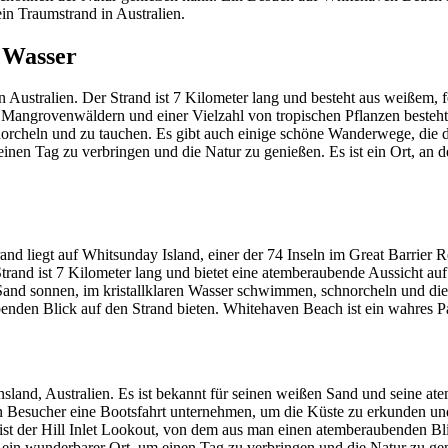
n Traumstrand in Australien.
s Wasser
Australien. Der Strand ist 7 Kilometer lang und besteht aus weißem, fe
 Mangrovenwäldern und einer Vielzahl von tropischen Pflanzen besteht.
schnorcheln und zu tauchen. Es gibt auch einige schöne Wanderwege, di
inen Tag zu verbringen und die Natur zu genießen. Es ist ein Ort, an
and liegt auf Whitsunday Island, einer der 74 Inseln im Great Barrier R
rand ist 7 Kilometer lang und bietet eine atemberaubende Aussicht auf 
Sand sonnen, im kristallklaren Wasser schwimmen, schnorcheln und die
en Blick auf den Strand bieten. Whitehaven Beach ist ein wahres Para
and, Australien. Es ist bekannt für seinen weißen Sand und seine atem
 Besucher eine Bootsfahrt unternehmen, um die Küste zu erkunden und 
ist der Hill Inlet Lookout, von dem aus man einen atemberaubenden Bli
 wunderbarer Ort, um einen Tag zu verbringen und die Natur zu genieß