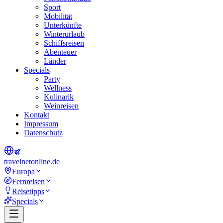
Sport
Mobilität
Unterkünfte
Winterurlaub
Schiffsreisen
Abenteuer
Länder
Specials
Party
Wellness
Kulinarik
Weinreisen
Kontakt
Impressum
Datenschutz
travel
net
online.de
Europa
Fernreisen
Reisetipps
Specials