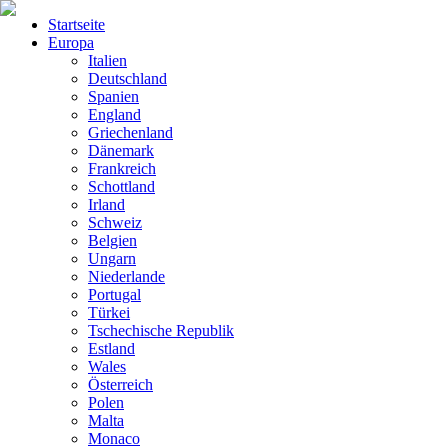
Startseite
Europa
Italien
Deutschland
Spanien
England
Griechenland
Dänemark
Frankreich
Schottland
Irland
Schweiz
Belgien
Ungarn
Niederlande
Portugal
Türkei
Tschechische Republik
Estland
Wales
Österreich
Polen
Malta
Monaco