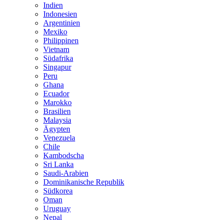
Indien
Indonesien
Argentinien
Mexiko
Philippinen
Vietnam
Südafrika
Singapur
Peru
Ghana
Ecuador
Marokko
Brasilien
Malaysia
Ägypten
Venezuela
Chile
Kambodscha
Sri Lanka
Saudi-Arabien
Dominikanische Republik
Südkorea
Oman
Uruguay
Nepal