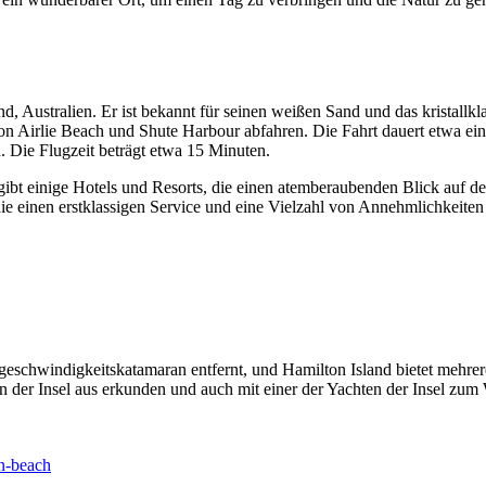
d, Australien. Er ist bekannt für seinen weißen Sand und das kristall
n Airlie Beach und Shute Harbour abfahren. Die Fahrt dauert etwa eine
 Die Flugzeit beträgt etwa 15 Minuten.
bt einige Hotels und Resorts, die einen atemberaubenden Blick auf den
 die einen erstklassigen Service und eine Vielzahl von Annehmlichkeite
hgeschwindigkeitskatamaran entfernt, und Hamilton Island bietet me
 der Insel aus erkunden und auch mit einer der Yachten der Insel zum
en-beach