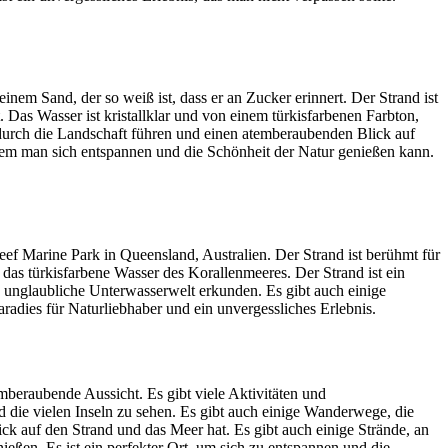
inem Sand, der so weiß ist, dass er an Zucker erinnert. Der Strand ist
 Das Wasser ist kristallklar und von einem türkisfarbenen Farbton,
e durch die Landschaft führen und einen atemberaubenden Blick auf
 dem man sich entspannen und die Schönheit der Natur genießen kann.
eef Marine Park in Queensland, Australien. Der Strand ist berühmt für
das türkisfarbene Wasser des Korallenmeeres. Der Strand ist ein
 unglaubliche Unterwasserwelt erkunden. Es gibt auch einige
dies für Naturliebhaber und ein unvergessliches Erlebnis.
beraubende Aussicht. Es gibt viele Aktivitäten und
die vielen Inseln zu sehen. Es gibt auch einige Wanderwege, die
ck auf den Strand und das Meer hat. Es gibt auch einige Strände, an
en. Es ist ein perfekter Ort, um sich zu entspannen und die