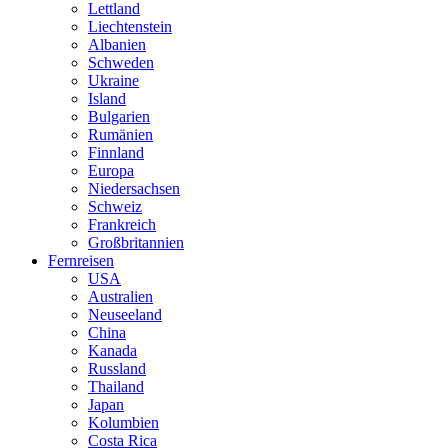
Lettland
Liechtenstein
Albanien
Schweden
Ukraine
Island
Bulgarien
Rumänien
Finnland
Europa
Niedersachsen
Schweiz
Frankreich
Großbritannien
Fernreisen
USA
Australien
Neuseeland
China
Kanada
Russland
Thailand
Japan
Kolumbien
Costa Rica