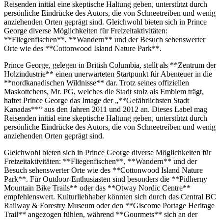
Reisenden initial eine skeptische Haltung geben, unterstützt durch
persönliche Eindrücke des Autors, die von Schneetreiben und wenig
anziehenden Orten geprägt sind. Gleichwohl bieten sich in Prince
George diverse Möglichkeiten für Freizeitaktivitäten:
**Fliegenfischen**, **Wandern** und der Besuch sehenswerter
Orte wie des **Cottonwood Island Nature Park**.
Prince George, gelegen in British Columbia, stellt als **Zentrum der
Holzindustrie** einen unerwarteten Startpunkt für Abenteuer in die
**nordkanadischen Wildnisse** dar. Trotz seines offiziellen
Maskottchens, Mr. PG, welches die Stadt stolz als Emblem trägt,
haftet Prince George das Image der „**Gefährlichsten Stadt
Kanadas**“ aus den Jahren 2011 und 2012 an. Dieses Label mag
Reisenden initial eine skeptische Haltung geben, unterstützt durch
persönliche Eindrücke des Autors, die von Schneetreiben und wenig
anziehenden Orten geprägt sind.
Gleichwohl bieten sich in Prince George diverse Möglichkeiten für
Freizeitaktivitäten: **Fliegenfischen**, **Wandern** und der
Besuch sehenswerter Orte wie des **Cottonwood Island Nature
Park**. Für Outdoor-Enthusiasten sind besonders die **Pidherny
Mountain Bike Trails** oder das **Otway Nordic Centre**
empfehlenswert. Kulturliebhaber könnten sich durch das Central BC
Railway & Forestry Museum oder den **Giscome Portage Heritage
Trail** angezogen fühlen, während **Gourmets** sich an der