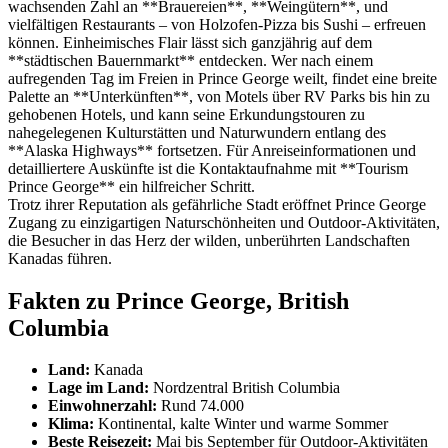
wachsenden Zahl an **Brauereien**, **Weingütern**, und
vielfältigen Restaurants – von Holzofen-Pizza bis Sushi – erfreuen
können. Einheimisches Flair lässt sich ganzjährig auf dem
**städtischen Bauernmarkt** entdecken. Wer nach einem
aufregenden Tag im Freien in Prince George weilt, findet eine breite
Palette an **Unterkünften**, von Motels über RV Parks bis hin zu
gehobenen Hotels, und kann seine Erkundungstouren zu
nahegelegenen Kulturstätten und Naturwundern entlang des
**Alaska Highways** fortsetzen. Für Anreiseinformationen und
detailliertere Auskünfte ist die Kontaktaufnahme mit **Tourism
Prince George** ein hilfreicher Schritt.
Trotz ihrer Reputation als gefährliche Stadt eröffnet Prince George
Zugang zu einzigartigen Naturschönheiten und Outdoor-Aktivitäten,
die Besucher in das Herz der wilden, unberührten Landschaften
Kanadas führen.
Fakten zu Prince George, British
Columbia
Land:
Kanada
Lage im Land:
Nordzentral British Columbia
Einwohnerzahl:
Rund 74.000
Klima:
Kontinental, kalte Winter und warme Sommer
Beste Reisezeit:
Mai bis September für Outdoor-Aktivitäten