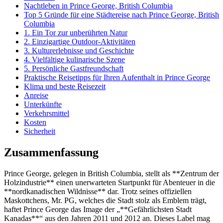
Nachtleben in Prince George, British Columbia
Top 5 Gründe für eine Städtereise nach Prince George, British
Columbia
1. Ein Tor zur unberührten Natur
2. Einzigartige Outdoor-Aktivitäten
3. Kulturerlebnisse und Geschichte
4. Vielfältige kulinarische Szene
5. Persönliche Gastfreundschaft
Praktische Reisetipps für Ihren Aufenthalt in Prince George
Klima und beste Reisezeit
Anreise
Unterkünfte
Verkehrsmittel
Kosten
Sicherheit
Zusammenfassung
Prince George, gelegen in British Columbia, stellt als **Zentrum der
Holzindustrie** einen unerwarteten Startpunkt für Abenteuer in die
**nordkanadischen Wildnisse** dar. Trotz seines offiziellen
Maskottchens, Mr. PG, welches die Stadt stolz als Emblem trägt,
haftet Prince George das Image der „**Gefährlichsten Stadt
Kanadas**“ aus den Jahren 2011 und 2012 an. Dieses Label mag