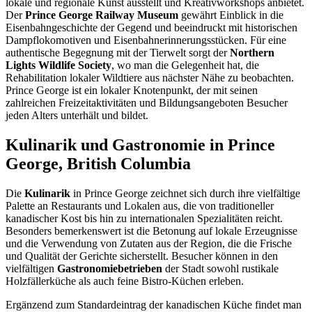
lokale und regionale Kunst ausstellt und Kreativworkshops anbietet.
Der
Prince George Railway Museum
gewährt Einblick in die
Eisenbahngeschichte der Gegend und beeindruckt mit historischen
Dampflokomotiven und Eisenbahnerinnerungsstücken. Für eine
authentische Begegnung mit der Tierwelt sorgt der
Northern
Lights Wildlife Society
, wo man die Gelegenheit hat, die
Rehabilitation lokaler Wildtiere aus nächster Nähe zu beobachten.
Prince George ist ein lokaler Knotenpunkt, der mit seinen
zahlreichen Freizeitaktivitäten und Bildungsangeboten Besucher
jeden Alters unterhält und bildet.
Kulinarik und Gastronomie in Prince
George, British Columbia
Die
Kulinarik
in Prince George zeichnet sich durch ihre vielfältige
Palette an Restaurants und Lokalen aus, die von traditioneller
kanadischer Kost bis hin zu internationalen Spezialitäten reicht.
Besonders bemerkenswert ist die Betonung auf lokale Erzeugnisse
und die Verwendung von Zutaten aus der Region, die die Frische
und Qualität der Gerichte sicherstellt. Besucher können in den
vielfältigen
Gastronomiebetrieben
der Stadt sowohl rustikale
Holzfällerküche als auch feine Bistro-Küchen erleben.
Ergänzend zum Standardeintrag der kanadischen Küche findet man