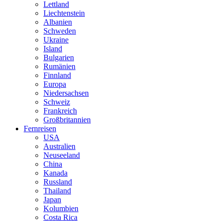
Lettland
Liechtenstein
Albanien
Schweden
Ukraine
Island
Bulgarien
Rumänien
Finnland
Europa
Niedersachsen
Schweiz
Frankreich
Großbritannien
Fernreisen
USA
Australien
Neuseeland
China
Kanada
Russland
Thailand
Japan
Kolumbien
Costa Rica