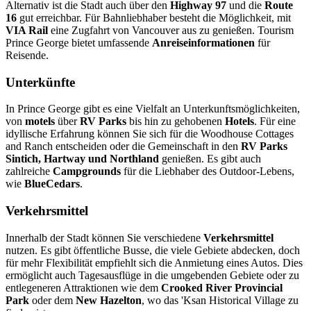
Alternativ ist die Stadt auch über den
Highway 97
und die
Route
16
gut erreichbar. Für Bahnliebhaber besteht die Möglichkeit, mit
VIA Rail
eine Zugfahrt von Vancouver aus zu genießen. Tourism
Prince George bietet umfassende
Anreiseinformationen
für
Reisende.
Unterkünfte
In Prince George gibt es eine Vielfalt an Unterkunftsmöglichkeiten,
von
motels
über
RV Parks
bis hin zu gehobenen
Hotels
. Für eine
idyllische Erfahrung können Sie sich für die Woodhouse Cottages
and Ranch entscheiden oder die Gemeinschaft in den
RV Parks
Sintich, Hartway und Northland
genießen. Es gibt auch
zahlreiche
Campgrounds
für die Liebhaber des Outdoor-Lebens,
wie
BlueCedars
.
Verkehrsmittel
Innerhalb der Stadt können Sie verschiedene
Verkehrsmittel
nutzen. Es gibt öffentliche Busse, die viele Gebiete abdecken, doch
für mehr Flexibilität empfiehlt sich die Anmietung eines Autos. Dies
ermöglicht auch Tagesausflüge in die umgebenden Gebiete oder zu
entlegeneren Attraktionen wie dem
Crooked River Provincial
Park
oder dem
New Hazelton
, wo das 'Ksan Historical Village zu