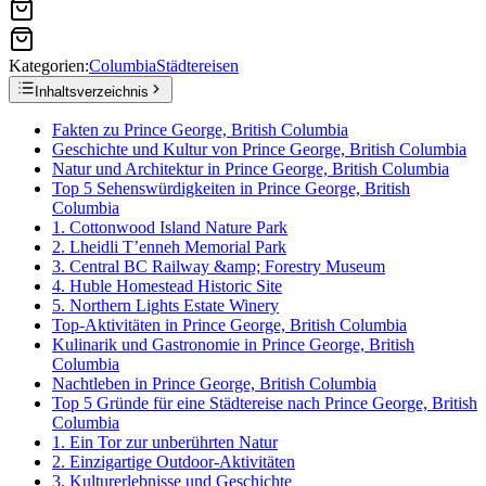
Kategorien:
Columbia
Städtereisen
Inhaltsverzeichnis
Fakten zu Prince George, British Columbia
Geschichte und Kultur von Prince George, British Columbia
Natur und Architektur in Prince George, British Columbia
Top 5 Sehenswürdigkeiten in Prince George, British
Columbia
1. Cottonwood Island Nature Park
2. Lheidli T’enneh Memorial Park
3. Central BC Railway &amp; Forestry Museum
4. Huble Homestead Historic Site
5. Northern Lights Estate Winery
Top-Aktivitäten in Prince George, British Columbia
Kulinarik und Gastronomie in Prince George, British
Columbia
Nachtleben in Prince George, British Columbia
Top 5 Gründe für eine Städtereise nach Prince George, British
Columbia
1. Ein Tor zur unberührten Natur
2. Einzigartige Outdoor-Aktivitäten
3. Kulturerlebnisse und Geschichte