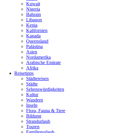
Kuwait
Nigeria
Bahrain
Libanon
Kenia
Kalifornien
Kanada
Queensland
Palästina
Asien
Nordamerika
Arabische Emirate
Afrika
Reisetipps
Städtereisen
Städte
Sehenswürdigkeiten
Kultur
Wandern
Inseln
Flora, Fauna & Tiere
Bildung
Strandurlaub
Touren
Familienurlaub