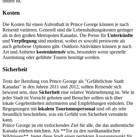
finden ist.
Kosten
Die Kosten für einen Aufenthalt in Prince George können je nach
Reisestil variieren. Generell sind die Lebenshaltungskosten geringer
als in den großen Metropolen Kanadas. Die Preise für
Unterkünfte
und
Verpflegung
sind moderat, wobei es sowohl preiswerte als
auch gehobene Optionen gibt. Outdoor-Aktivitäten können je nach
Art und Anbieter
kostenintensiv
sein, besonders wenn spezielle
Ausrüstung oder geführte Touren benötigt werden.
Sicherheit
Trotz der Berufung von Prince George als "Gefährlichste Stadt
Kanadas" in den Jahren 2011 und 2012, sollten Reisende sich
bewusst sein, dass
Sicherheit
eine relative Wahrnehmung ist. Wie in
jeder Stadt ist Vorsicht geboten und Besucher sollten sich über
lokale Gegebenheiten informieren und Empfehlungen einholen. Die
Begegnungen mit
lokalem Tourismuspersonal
sind oft als sehr
freundlich beschrieben, was ein Gefühl von Sicherheit vermitteln
kann.
Prince George ist ein verlockendes Ziel für alle, die das authentische
Kanada erleben möchten. Als **Tor zu den nordkanadischen
Wildnissen**, bietet diese Stadt einen perfekten Ausgangspunkt für