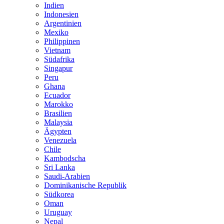
Indien
Indonesien
Argentinien
Mexiko
Philippinen
Vietnam
Südafrika
Singapur
Peru
Ghana
Ecuador
Marokko
Brasilien
Malaysia
Ägypten
Venezuela
Chile
Kambodscha
Sri Lanka
Saudi-Arabien
Dominikanische Republik
Südkorea
Oman
Uruguay
Nepal