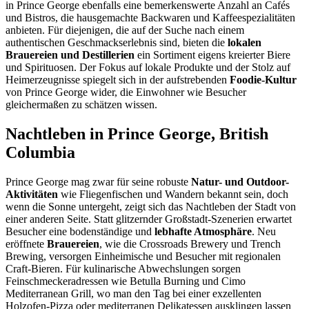
in Prince George ebenfalls eine bemerkenswerte Anzahl an Cafés
und Bistros, die hausgemachte Backwaren und Kaffeespezialitäten
anbieten. Für diejenigen, die auf der Suche nach einem
authentischen Geschmackserlebnis sind, bieten die
lokalen
Brauereien und Destillerien
ein Sortiment eigens kreierter Biere
und Spirituosen. Der Fokus auf lokale Produkte und der Stolz auf
Heimerzeugnisse spiegelt sich in der aufstrebenden
Foodie-Kultur
von Prince George wider, die Einwohner wie Besucher
gleichermaßen zu schätzen wissen.
Nachtleben in Prince George, British
Columbia
Prince George mag zwar für seine robuste
Natur- und Outdoor-
Aktivitäten
wie Fliegenfischen und Wandern bekannt sein, doch
wenn die Sonne untergeht, zeigt sich das Nachtleben der Stadt von
einer anderen Seite. Statt glitzernder Großstadt-Szenerien erwartet
Besucher eine bodenständige und
lebhafte Atmosphäre
. Neu
eröffnete
Brauereien
, wie die Crossroads Brewery und Trench
Brewing, versorgen Einheimische und Besucher mit regionalen
Craft-Bieren. Für kulinarische Abwechslungen sorgen
Feinschmeckeradressen wie Betulla Burning und Cimo
Mediterranean Grill, wo man den Tag bei einer exzellenten
Holzofen-Pizza oder mediterranen Delikatessen ausklingen lassen