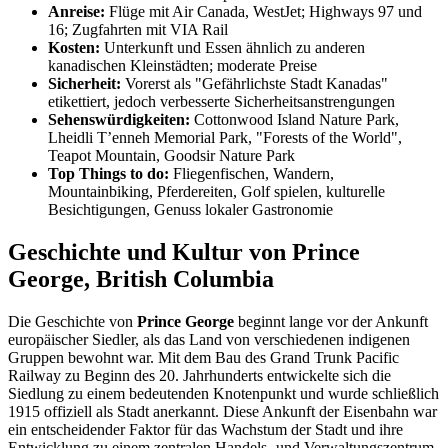
Anreise:
Flüge mit Air Canada, WestJet; Highways 97 und
16; Zugfahrten mit VIA Rail
Kosten:
Unterkunft und Essen ähnlich zu anderen
kanadischen Kleinstädten; moderate Preise
Sicherheit:
Vorerst als "Gefährlichste Stadt Kanadas"
etikettiert, jedoch verbesserte Sicherheitsanstrengungen
Sehenswürdigkeiten:
Cottonwood Island Nature Park,
Lheidli T’enneh Memorial Park, "Forests of the World",
Teapot Mountain, Goodsir Nature Park
Top Things to do:
Fliegenfischen, Wandern,
Mountainbiking, Pferdereiten, Golf spielen, kulturelle
Besichtigungen, Genuss lokaler Gastronomie
Geschichte und Kultur von Prince
George, British Columbia
Die Geschichte von
Prince George
beginnt lange vor der Ankunft
europäischer Siedler, als das Land von verschiedenen indigenen
Gruppen bewohnt war. Mit dem Bau des Grand Trunk Pacific
Railway zu Beginn des 20. Jahrhunderts entwickelte sich die
Siedlung zu einem bedeutenden Knotenpunkt und wurde schließlich
1915 offiziell als Stadt anerkannt. Diese Ankunft der Eisenbahn war
ein entscheidender Faktor für das Wachstum der Stadt und ihre
Entwicklung zu einem zentralen Handels- und Verwaltungszentrum