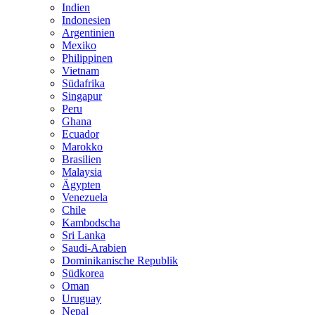
Indien
Indonesien
Argentinien
Mexiko
Philippinen
Vietnam
Südafrika
Singapur
Peru
Ghana
Ecuador
Marokko
Brasilien
Malaysia
Ägypten
Venezuela
Chile
Kambodscha
Sri Lanka
Saudi-Arabien
Dominikanische Republik
Südkorea
Oman
Uruguay
Nepal