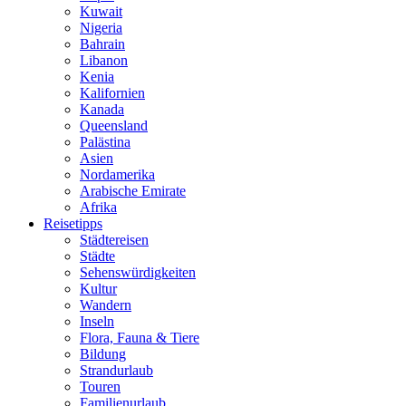
Kuwait
Nigeria
Bahrain
Libanon
Kenia
Kalifornien
Kanada
Queensland
Palästina
Asien
Nordamerika
Arabische Emirate
Afrika
Reisetipps
Städtereisen
Städte
Sehenswürdigkeiten
Kultur
Wandern
Inseln
Flora, Fauna & Tiere
Bildung
Strandurlaub
Touren
Familienurlaub