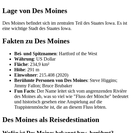
Lage von Des Moines
Des Moines befindet sich im zentralen Teil des Staates Iowa. Es ist
eine wichtige Stadt des Staates Iowa.
Fakten zu Des Moines
Bei- und Spitznamen
: Hartford of the West
Währung
: US Dollar
Fläche
: 234,9 km²
Höhe
: 291 m
Einwohner
: 215.408 (2020)
Berühmte Personen von Des Moines
: Steve Higgins;
Jimmy Fallon; Bruce Brubaker
Fun Facts
: Der Name leitet sich vom angrenzenden Rivière
des Moines ab, was so viel wie "Fluss der Mönche" bedeutet
und historisch gesehen eine Anspielung auf die
Trappistenmönche ist, die an diesem Fluss lebten.
Des Moines als Reisedestination
Wofür ist Des Moines bekannt bzw. berühmt?