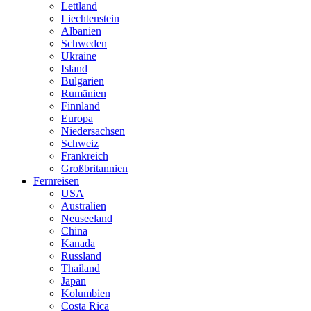
Lettland
Liechtenstein
Albanien
Schweden
Ukraine
Island
Bulgarien
Rumänien
Finnland
Europa
Niedersachsen
Schweiz
Frankreich
Großbritannien
Fernreisen
USA
Australien
Neuseeland
China
Kanada
Russland
Thailand
Japan
Kolumbien
Costa Rica