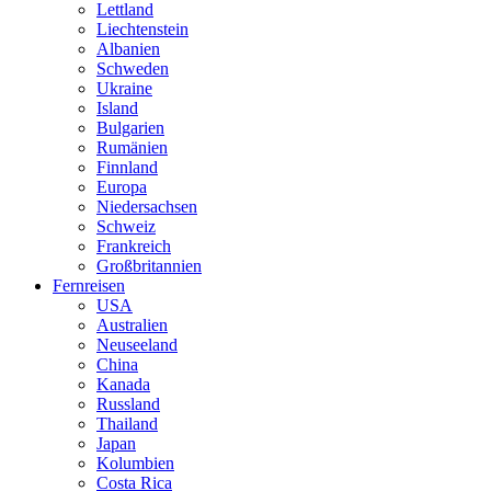
Lettland
Liechtenstein
Albanien
Schweden
Ukraine
Island
Bulgarien
Rumänien
Finnland
Europa
Niedersachsen
Schweiz
Frankreich
Großbritannien
Fernreisen
USA
Australien
Neuseeland
China
Kanada
Russland
Thailand
Japan
Kolumbien
Costa Rica