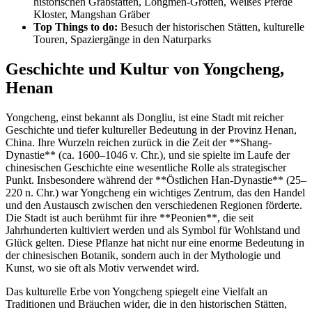
historischen Grabstätten, Longmen-Grotten, Weißes Pferde
Kloster, Mangshan Gräber
Top Things to do:
Besuch der historischen Stätten, kulturelle
Touren, Spaziergänge in den Naturparks
Geschichte und Kultur von Yongcheng,
Henan
Yongcheng, einst bekannt als Dongliu, ist eine Stadt mit reicher
Geschichte und tiefer kultureller Bedeutung in der Provinz Henan,
China. Ihre Wurzeln reichen zurück in die Zeit der **Shang-
Dynastie** (ca. 1600–1046 v. Chr.), und sie spielte im Laufe der
chinesischen Geschichte eine wesentliche Rolle als strategischer
Punkt. Insbesondere während der **Östlichen Han-Dynastie** (25–
220 n. Chr.) war Yongcheng ein wichtiges Zentrum, das den Handel
und den Austausch zwischen den verschiedenen Regionen förderte.
Die Stadt ist auch berühmt für ihre **Peonien**, die seit
Jahrhunderten kultiviert werden und als Symbol für Wohlstand und
Glück gelten. Diese Pflanze hat nicht nur eine enorme Bedeutung in
der chinesischen Botanik, sondern auch in der Mythologie und
Kunst, wo sie oft als Motiv verwendet wird.
Das kulturelle Erbe von Yongcheng spiegelt eine Vielfalt an
Traditionen und Bräuchen wider, die in den historischen Stätten,