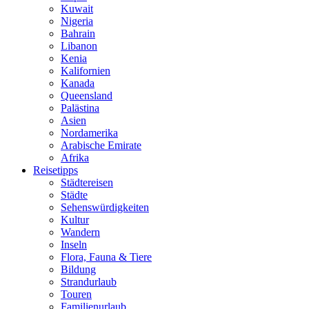
Kuwait
Nigeria
Bahrain
Libanon
Kenia
Kalifornien
Kanada
Queensland
Palästina
Asien
Nordamerika
Arabische Emirate
Afrika
Reisetipps
Städtereisen
Städte
Sehenswürdigkeiten
Kultur
Wandern
Inseln
Flora, Fauna & Tiere
Bildung
Strandurlaub
Touren
Familienurlaub