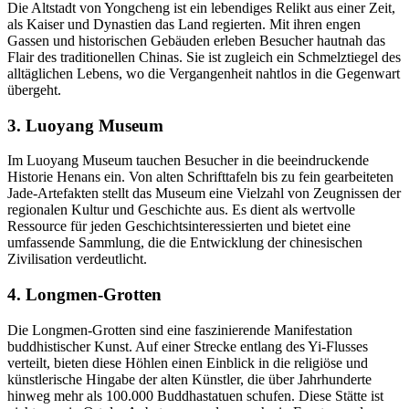
Die Altstadt von Yongcheng ist ein lebendiges Relikt aus einer Zeit,
als Kaiser und Dynastien das Land regierten. Mit ihren engen
Gassen und historischen Gebäuden erleben Besucher hautnah das
Flair des traditionellen Chinas. Sie ist zugleich ein Schmelztiegel des
alltäglichen Lebens, wo die Vergangenheit nahtlos in die Gegenwart
übergeht.
3. Luoyang Museum
Im Luoyang Museum tauchen Besucher in die beeindruckende
Historie Henans ein. Von alten Schrifttafeln bis zu fein gearbeiteten
Jade-Artefakten stellt das Museum eine Vielzahl von Zeugnissen der
regionalen Kultur und Geschichte aus. Es dient als wertvolle
Ressource für jeden Geschichtsinteressierten und bietet eine
umfassende Sammlung, die die Entwicklung der chinesischen
Zivilisation verdeutlicht.
4. Longmen-Grotten
Die Longmen-Grotten sind eine faszinierende Manifestation
buddhistischer Kunst. Auf einer Strecke entlang des Yi-Flusses
verteilt, bieten diese Höhlen einen Einblick in die religiöse und
künstlerische Hingabe der alten Künstler, die über Jahrhunderte
hinweg mehr als 100.000 Buddhastatuen schufen. Diese Stätte ist