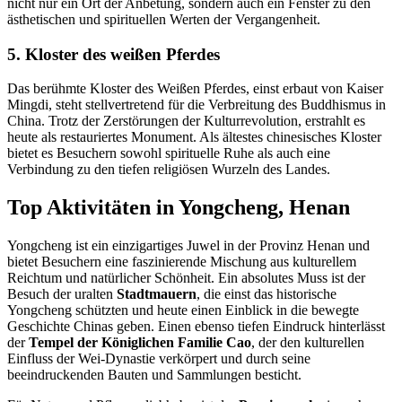
nicht nur ein Ort der Anbetung, sondern auch ein Fenster zu den
ästhetischen und spirituellen Werten der Vergangenheit.
5. Kloster des weißen Pferdes
Das berühmte Kloster des Weißen Pferdes, einst erbaut von Kaiser
Mingdi, steht stellvertretend für die Verbreitung des Buddhismus in
China. Trotz der Zerstörungen der Kulturrevolution, erstrahlt es
heute als restauriertes Monument. Als ältestes chinesisches Kloster
bietet es Besuchern sowohl spirituelle Ruhe als auch eine
Verbindung zu den tiefen religiösen Wurzeln des Landes.
Top Aktivitäten in Yongcheng, Henan
Yongcheng ist ein einzigartiges Juwel in der Provinz Henan und
bietet Besuchern eine faszinierende Mischung aus kulturellem
Reichtum und natürlicher Schönheit. Ein absolutes Muss ist der
Besuch der uralten
Stadtmauern
, die einst das historische
Yongcheng schützten und heute einen Einblick in die bewegte
Geschichte Chinas geben. Einen ebenso tiefen Eindruck hinterlässt
der
Tempel der Königlichen Familie Cao
, der den kulturellen
Einfluss der Wei-Dynastie verkörpert und durch seine
beeindruckenden Bauten und Sammlungen besticht.