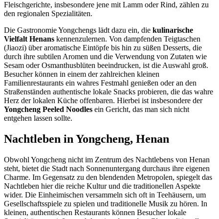
Fleischgerichte, insbesondere jene mit Lamm oder Rind, zählen zu
den regionalen Spezialitäten.
Die Gastronomie Yongchengs lädt dazu ein, die
kulinarische
Vielfalt Henans
kennenzulernen. Von dampfenden Teigtaschen
(Jiaozi) über aromatische Eintöpfe bis hin zu süßen Desserts, die
durch ihre subtilen Aromen und die Verwendung von Zutaten wie
Sesam oder Osmanthusblüten beeindrucken, ist die Auswahl groß.
Besucher können in einem der zahlreichen kleinen
Familienrestaurants ein wahres Festmahl genießen oder an den
Straßenständen authentische lokale Snacks probieren, die das wahre
Herz der lokalen Küche offenbaren. Hierbei ist insbesondere der
Yongcheng Peeled Noodles
ein Gericht, das man sich nicht
entgehen lassen sollte.
Nachtleben in Yongcheng, Henan
Obwohl Yongcheng nicht im Zentrum des Nachtlebens von Henan
steht, bietet die Stadt nach Sonnenuntergang durchaus ihre eigenen
Charme. Im Gegensatz zu den blendenden Metropolen, spiegelt das
Nachtleben hier die reiche Kultur und die traditionellen Aspekte
wider. Die Einheimischen versammeln sich oft in Teehäusern, um
Gesellschaftsspiele zu spielen und traditionelle Musik zu hören. In
kleinen, authentischen Restaurants können Besucher lokale