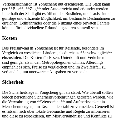
Verkehrstechnisch ist Yongcheng gut erschlossen. Die Stadt kann
per **Bus**, **Zug** oder Auto erreicht und erkundet werden.
Innerhalb der Stadt gibt es öffentliche Buslinien, und Taxis sind eine
günstige und effiziente Möglichkeit, um bestimmte Destinationen zu
erreichen. Leihfahrräder oder die Nutzung eines privaten Fahrers
können für individuellere Erkundungstouren sinnvoll sein.
Kosten
Das Preisniveau in Yongcheng ist für Reisende, besonders im
Vergleich zu westlichen Ländern, als durchaus **erschwinglich**
einzustufen. Die Kosten für Essen, Unterkunft und Verkehrsmittel
sind geringer als in den Metropolregionen Chinas. Allerdings
empfiehlt es sich, Preise zu vergleichen und im Zweifelsfall zu
verhandeln, um unerwartete Ausgaben zu vermeiden.
Sicherheit
Die Sicherheitslage in Yongcheng gilt als stabil. Wie überall sollten
jedoch persönliche Sicherheitsvorkehrungen getroffen werden, wie
die Verwahrung von **Wertsachen** und Aufmerksamkeit in
Menschenmengen, um Taschendiebstahl zu vermeiden. Generell ist
es ratsam, sich über lokale Gebräuche und Regeln zu informieren
und diese zu respektieren, um Missverständnisse und Konflikte zu