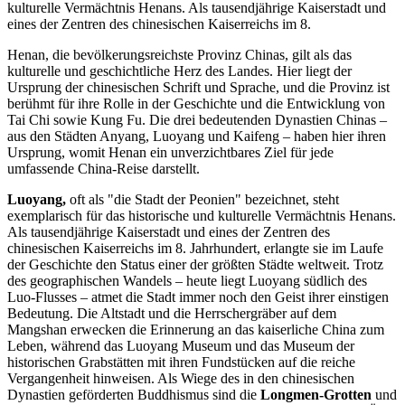
kulturelle Vermächtnis Henans. Als tausendjährige Kaiserstadt und
eines der Zentren des chinesischen Kaiserreichs im 8.
Henan, die bevölkerungsreichste Provinz Chinas, gilt als das
kulturelle und geschichtliche Herz des Landes. Hier liegt der
Ursprung der chinesischen Schrift und Sprache, und die Provinz ist
berühmt für ihre Rolle in der Geschichte und die Entwicklung von
Tai Chi sowie Kung Fu. Die drei bedeutenden Dynastien Chinas –
aus den Städten Anyang, Luoyang und Kaifeng – haben hier ihren
Ursprung, womit Henan ein unverzichtbares Ziel für jede
umfassende China-Reise darstellt.
Luoyang,
oft als "die Stadt der Peonien" bezeichnet, steht
exemplarisch für das historische und kulturelle Vermächtnis Henans.
Als tausendjährige Kaiserstadt und eines der Zentren des
chinesischen Kaiserreichs im 8. Jahrhundert, erlangte sie im Laufe
der Geschichte den Status einer der größten Städte weltweit. Trotz
des geographischen Wandels – heute liegt Luoyang südlich des
Luo-Flusses – atmet die Stadt immer noch den Geist ihrer einstigen
Bedeutung. Die Altstadt und die Herrschergräber auf dem
Mangshan erwecken die Erinnerung an das kaiserliche China zum
Leben, während das Luoyang Museum und das Museum der
historischen Grabstätten mit ihren Fundstücken auf die reiche
Vergangenheit hinweisen. Als Wiege des in den chinesischen
Dynastien geförderten Buddhismus sind die
Longmen-Grotten
und