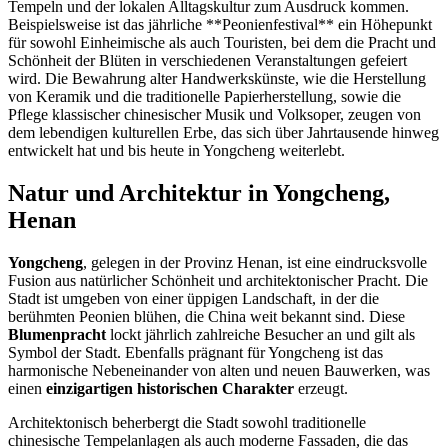
Tempeln und der lokalen Alltagskultur zum Ausdruck kommen.
Beispielsweise ist das jährliche **Peonienfestival** ein Höhepunkt
für sowohl Einheimische als auch Touristen, bei dem die Pracht und
Schönheit der Blüten in verschiedenen Veranstaltungen gefeiert
wird. Die Bewahrung alter Handwerkskünste, wie die Herstellung
von Keramik und die traditionelle Papierherstellung, sowie die
Pflege klassischer chinesischer Musik und Volksoper, zeugen von
dem lebendigen kulturellen Erbe, das sich über Jahrtausende hinweg
entwickelt hat und bis heute in Yongcheng weiterlebt.
Natur und Architektur in Yongcheng,
Henan
Yongcheng
, gelegen in der Provinz Henan, ist eine eindrucksvolle
Fusion aus natürlicher Schönheit und architektonischer Pracht. Die
Stadt ist umgeben von einer üppigen Landschaft, in der die
berühmten Peonien blühen, die China weit bekannt sind. Diese
Blumenpracht
lockt jährlich zahlreiche Besucher an und gilt als
Symbol der Stadt. Ebenfalls prägnant für Yongcheng ist das
harmonische Nebeneinander von alten und neuen Bauwerken, was
einen
einzigartigen historischen Charakter
erzeugt.
Architektonisch beherbergt die Stadt sowohl traditionelle
chinesische Tempelanlagen als auch moderne Fassaden, die das