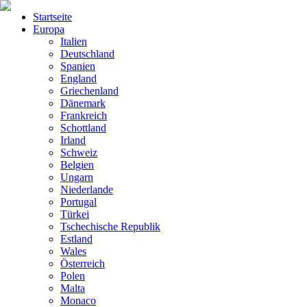
Startseite
Europa
Italien
Deutschland
Spanien
England
Griechenland
Dänemark
Frankreich
Schottland
Irland
Schweiz
Belgien
Ungarn
Niederlande
Portugal
Türkei
Tschechische Republik
Estland
Wales
Österreich
Polen
Malta
Monaco