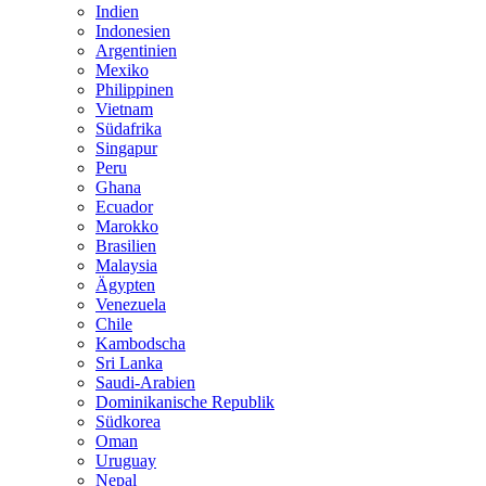
Indien
Indonesien
Argentinien
Mexiko
Philippinen
Vietnam
Südafrika
Singapur
Peru
Ghana
Ecuador
Marokko
Brasilien
Malaysia
Ägypten
Venezuela
Chile
Kambodscha
Sri Lanka
Saudi-Arabien
Dominikanische Republik
Südkorea
Oman
Uruguay
Nepal