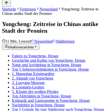
Startseite
Fernreisen
Neuseeland
Yongcheng: Zeitreise in
Chinas antike Stadt der Peonien
Yongcheng: Zeitreise in Chinas antike
Stadt der Peonien
11
Min. Lesezeit
Neuseeland
Städtereisen
Inhaltsverzeichnis
Fakten zu Yongcheng, Henan
Geschichte und Kultur von Yongcheng, Henan
Natur und Architektur in Yongcheng, Henan
Top 5 Sehenswürdigkeiten in Yongcheng, Henan
1. Mangshan Königsgräber
2. Altstadt von Yongcheng
3. Luoyang Museum
4. Longmen-Grotten
5. Kloster des weißen Pferdes
Top Aktivitäten in Yongcheng, Henan
Kulinarik und Gastronomie in Yongcheng, Henan
Nachtleben in Yongcheng, Henan
Top 5 Gründe für eine Städtereise nach Yongcheng, Henan