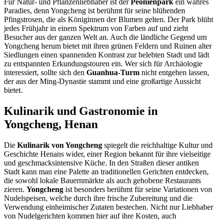
Für Natur- und Pflanzenliebhaber ist der
Peonienpark
ein wahres
Paradies, denn Yongcheng ist berühmt für seine blühenden
Pfingstrosen, die als Königinnen der Blumen gelten. Der Park blüht
jedes Frühjahr in einem Spektrum von Farben auf und zieht
Besucher aus der ganzen Welt an. Auch die ländliche Gegend um
Yongcheng herum bietet mit ihren grünen Feldern und Ruinen alter
Siedlungen einen spannenden Kontrast zur belebten Stadt und lädt
zu entspannten Erkundungstouren ein. Wer sich für Archäologie
interessiert, sollte sich den
Guanhua-Turm
nicht entgehen lassen,
der aus der Ming-Dynastie stammt und eine großartige Aussicht
bietet.
Kulinarik und Gastronomie in
Yongcheng, Henan
Die
Kulinarik von Yongcheng
spiegelt die reichhaltige Kultur und
Geschichte Henans wider, einer Region bekannt für ihre vielseitige
und geschmacksintensive Küche. In den Straßen dieser antiken
Stadt kann man eine Palette an traditionellen Gerichten entdecken,
die sowohl lokale Bauernmärkte als auch gehobene Restaurants
zieren.
Yongcheng
ist besonders berühmt für seine Variationen von
Nudelspeisen, welche durch ihre frische Zubereitung und die
Verwendung einheimischer Zutaten bestechen. Nicht nur Liebhaber
von Nudelgerichten kommen hier auf ihre Kosten, auch