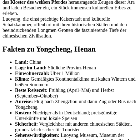
das
Kloster des weißen Pferdes
herausragende Zeugen dieser Ära
und laden Besucher ein, ein Stück immensen kulturellen Erbes zu
erleben.
Luoyang, die einst prächtige Kaiserstadt und kulturelle
Schatzkammer, offenbart mit ihren historischen Stätten und den
beeindruckenden Longmen-Grotten die faszinierende Tiefe der
chinesischen Zivilisation.
Fakten zu Yongcheng, Henan
Land:
China
Lage im Land:
Südliche Provinz Henan
Einwohnerzahl:
Über 1 Million
Klima:
Gemäßigtes Kontinentalklima mit kalten Wintern und
heißen Sommern
Beste Reisezeit:
Frühling (April–Mai) und Herbst
(September–Oktober)
Anreise:
Flug nach Zhengzhou und dann Zug oder Bus nach
Yongcheng
Kosten:
Niedriger als in Deutschland; preisgünstige
Unterkünfte und lokale Speisen
Sicherheit:
Vergleichbar mit anderen chinesischen Städten,
grundsätzlich sicher für Touristen
Sehenswürdigkeiten:
Luoyang Museum, Museum der