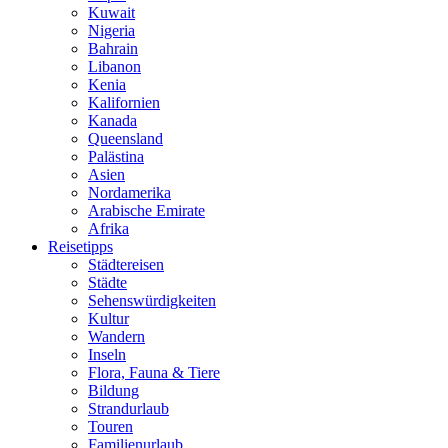
Kuwait
Nigeria
Bahrain
Libanon
Kenia
Kalifornien
Kanada
Queensland
Palästina
Asien
Nordamerika
Arabische Emirate
Afrika
Reisetipps
Städtereisen
Städte
Sehenswürdigkeiten
Kultur
Wandern
Inseln
Flora, Fauna & Tiere
Bildung
Strandurlaub
Touren
Familienurlaub