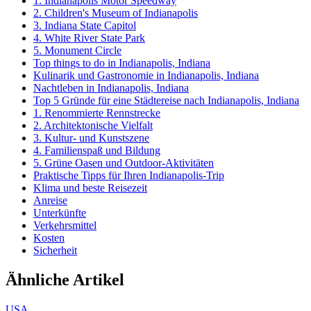
1. Indianapolis Motor Speedway
2. Children's Museum of Indianapolis
3. Indiana State Capitol
4. White River State Park
5. Monument Circle
Top things to do in Indianapolis, Indiana
Kulinarik und Gastronomie in Indianapolis, Indiana
Nachtleben in Indianapolis, Indiana
Top 5 Gründe für eine Städtereise nach Indianapolis, Indiana
1. Renommierte Rennstrecke
2. Architektonische Vielfalt
3. Kultur- und Kunstszene
4. Familienspaß und Bildung
5. Grüne Oasen und Outdoor-Aktivitäten
Praktische Tipps für Ihren Indianapolis-Trip
Klima und beste Reisezeit
Anreise
Unterkünfte
Verkehrsmittel
Kosten
Sicherheit
Ähnliche Artikel
USA