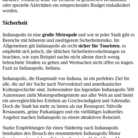
oder spezielle Aktivitäten ein entsprechendes Budget einkalkuliert
werden.
Sicherheit
Indianapolis ist eine
große Metropole
und wie in jeder Stadt gibt es
Bereiche mit höherem und niedrigerem Sicherheitsrisiko. Im
Allgemeinen gilt Indianapolis als recht
sicher für Touristen
, es
empfiehlt sich jedoch, die üblichen Sicherheitsvorkehrungen zu
beachten, wie zum Beispiel nachts nicht alleine durch wenig
beleuchtete Straßen zu gehen und Wertsachen nicht offen zu tragen.
Fazit zu Indianapolis, Indiana.
Indianapolis, die Hauptstadt von Indiana, ist ein perfektes Ziel für
alle, die auf der Suche nach Nervenkitzel und amerikanischer
Kulturgeschichte sind. Insbesondere das legendäre Indianapolis 500
Autorennen zieht Motorsportbegeisterte aus aller Welt an und bietet
ein unvergleichliches Erlebnis an Geschwindigkeit und Adrenalin.
Doch die Stadt hat mehr zu bieten als nur Rennsport: Stilvolle
Restaurants, grüne Parkanlagen und ein vielfältiges kulturelles
Angebot machen Indianapolis zu einem attraktiven Reiseziel.
Starke Empfehlungen für einen Städtetrip nach Indianapolis
beinhalten den Besuch des renommierten Indianapolis Motor