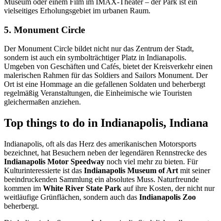
Museum oder einem Film im IMAX-Theater – der Park ist ein
vielseitiges Erholungsgebiet im urbanen Raum.
5. Monument Circle
Der Monument Circle bildet nicht nur das Zentrum der Stadt,
sondern ist auch ein symbolträchtiger Platz in Indianapolis.
Umgeben von Geschäften und Cafés, bietet der Kreisverkehr einen
malerischen Rahmen für das Soldiers and Sailors Monument. Der
Ort ist eine Hommage an die gefallenen Soldaten und beherbergt
regelmäßig Veranstaltungen, die Einheimische wie Touristen
gleichermaßen anziehen.
Top things to do in Indianapolis, Indiana
Indianapolis, oft als das Herz des amerikanischen Motorsports
bezeichnet, hat Besuchern neben der legendären Rennstrecke des
Indianapolis Motor Speedway
noch viel mehr zu bieten. Für
Kulturinteressierte ist das
Indianapolis Museum of Art
mit seiner
beeindruckenden Sammlung ein absolutes Muss. Naturfreunde
kommen im
White River State Park
auf ihre Kosten, der nicht nur
weitläufige Grünflächen, sondern auch das
Indianapolis Zoo
beherbergt.