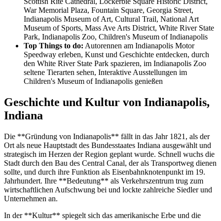
Scottish Rite Cathedral, Lockerbie Square Historic District,
War Memorial Plaza, Fountain Square, Georgia Street,
Indianapolis Museum of Art, Cultural Trail, National Art
Museum of Sports, Mass Ave Arts District, White River State
Park, Indianapolis Zoo, Children's Museum of Indianapolis
Top Things to do:
Autorennen am Indianapolis Motor
Speedway erleben, Kunst und Geschichte entdecken, durch
den White River State Park spazieren, im Indianapolis Zoo
seltene Tierarten sehen, Interaktive Ausstellungen im
Children's Museum of Indianapolis genießen
Geschichte und Kultur von Indianapolis,
Indiana
Die **Gründung von Indianapolis** fällt in das Jahr 1821, als der
Ort als neue Hauptstadt des Bundesstaates Indiana ausgewählt und
strategisch im Herzen der Region geplant wurde. Schnell wuchs die
Stadt durch den Bau des Central Canal, der als Transportweg dienen
sollte, und durch ihre Funktion als Eisenbahnknotenpunkt im 19.
Jahrhundert. Ihre **Bedeutung** als Verkehrszentrum trug zum
wirtschaftlichen Aufschwung bei und lockte zahlreiche Siedler und
Unternehmen an.
In der **Kultur** spiegelt sich das amerikanische Erbe und die