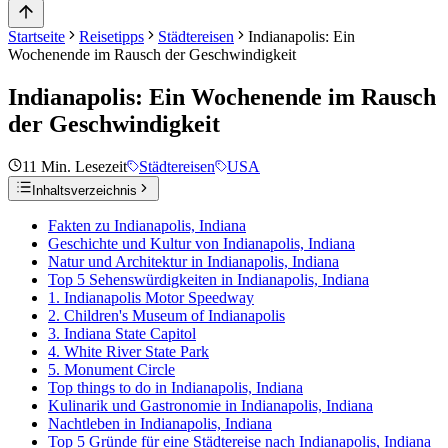
Startseite
Reisetipps
Städtereisen
Indianapolis: Ein
Wochenende im Rausch der Geschwindigkeit
Indianapolis: Ein Wochenende im Rausch
der Geschwindigkeit
11
Min. Lesezeit
Städtereisen
USA
Inhaltsverzeichnis
Fakten zu Indianapolis, Indiana
Geschichte und Kultur von Indianapolis, Indiana
Natur und Architektur in Indianapolis, Indiana
Top 5 Sehenswürdigkeiten in Indianapolis, Indiana
1. Indianapolis Motor Speedway
2. Children's Museum of Indianapolis
3. Indiana State Capitol
4. White River State Park
5. Monument Circle
Top things to do in Indianapolis, Indiana
Kulinarik und Gastronomie in Indianapolis, Indiana
Nachtleben in Indianapolis, Indiana
Top 5 Gründe für eine Städtereise nach Indianapolis, Indiana