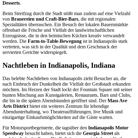
Desserts
.
Beim Streifzug durch die Stadt stößt man zudem auf eine Vielzahl
von
Brauereien und Craft-Bier-Bars
, die mit regionalen
Spezialitäten überraschen. Ein Besuch der lokalen Bauernmärkte
offenbart die Frische und Vielfalt der landwirtschaftlichen
Erzeugnisse, die in den heimischen Küchen kreativ verwandelt
werden. Die
Farm-to-Table-Bewegung
ist in Indianapolis stark
vertreten, was sich in der Qualität und dem Geschmack der
servierten Gerichte widerspiegelt.
Nachtleben in Indianapolis, Indiana
Das belebte Nachtleben von Indianapolis zieht Besucher an, die
nach Einbruch der Dunkelheit die Vielfalt der Großstadt erkunden
möchten. Im Herzen der Stadt lockt der Fountain Square mit seiner
bunten Mischung aus Kunstgalerien, Restaurants, Bars und Clubs,
die bis in die späten Abendstunden geöffnet sind. Der
Mass Ave
Arts District
bietet ein weiteres Zentrum für lebendige
Abendunterhaltung, wo Theateraufführungen, live Musik und
einzigartige Einkaufsmöglichkeiten auf die Gäste warten.
Für Motorsportbegeisterte, die tagsüber den
Indianapolis Motor
Speedway
besucht haben, bietet sich die
Georgia Street
als