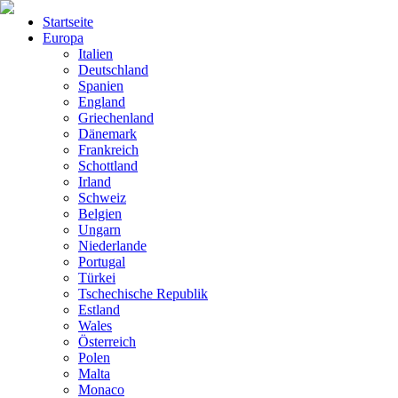
Startseite
Europa
Italien
Deutschland
Spanien
England
Griechenland
Dänemark
Frankreich
Schottland
Irland
Schweiz
Belgien
Ungarn
Niederlande
Portugal
Türkei
Tschechische Republik
Estland
Wales
Österreich
Polen
Malta
Monaco