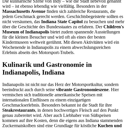
Die kulinarische Szene von Indy – wie die Stadt liebevoll genannt
wird – ist ebenso lebendig wie vielfältig. Besonders in der
Massachusetts Avenue
finden sich zahlreiche Restaurants, die
jedem Geschmack gerecht werden. Geschichtsbegeisterte sollten es
nicht versäumen, das
Indiana State Capitol
zu besuchen und mehr
über die Geschichte des Bundesstaates zu erfahren. Der
Children's
Museum of Indianapolis
bietet zudem spannende Ausstellungen
für die kleinen Besucher und wird oft als eines der besten
Kindermuseen weltweit gerühmt. Mit diesen Aktivitäten wird ein
Wochenende in Indianapolis zu einem abwechslungsreichen
Erlebnis abseits des Motorsport-Trubels.
Kulinarik und Gastronomie in
Indianapolis, Indiana
Indianapolis ist nicht nur das Herz der Motorsportkultur, sondern
beeindruckt auch durch seine
vibrante Gastronomieszene
. Hier
vermischen sich traditionelle amerikanische Speisen mit
internationalen Einflüssen zu einem einzigartigen
Geschmackserlebnis. Besonders bekannt ist die Stadt für ihre
Steakrestaurants
, in denen hochwertiges Fleisch auf den Punkt
genau zubereitet wird. Aber auch Liebhaber von Süßspeisen
kommen auf ihre Kosten, denn die eigens aus Indiana stammenden
Zuckermaiskolben sind eine Grundlage für köstliche
Kuchen und