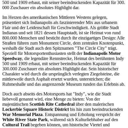
500 und 1909 erbaut, mit seiner beeindruckenden Kapazität für 300.
000 Zuschauer ein absolutes Highlight dar.
Im Herzen des amerikanischen Mittleren Westens gelegen,
präsentiert sich Indianapolis als faszinierender Mix aus urbanem
Flair und der Leidenschaft für Geschwindigkeit. Als größte Stadt
Indianas und seit 1821 dessen Hauptstadt, ist sie Heimat von rund
800.000 Menschen und besticht durch ihr einzigartiges Design: Alle
Straßen führen zum Monument Circle, dem zentralen Knotenpunkt,
weshalb die Stadt auch den Spitznamen "The Circle City" trägt.
Speziell für Motorsportenthusiasten stellt der
Indianapolis Motor
Speedway
, die legendäre Rennstrecke, Heimat des berühmten Indy
500 und 1909 erbaut, mit seiner beeindruckenden Kapazität für
300.000 Zuschauer ein absolutes Highlight dar. Sein historischer
Charakter wird durch die ursprünglich verlegten Ziegelsteine, die
mittlerweile durch Asphalt ersetzt wurden, unterstrichen; die
Ruhmeshalle und das angrenzende Museum runden das Erlebnis ab.
Doch auch abseits des Motorsports hat "Indy", wie die Stadt
liebevoll genannt wird, eine Menge zu bieten: Von der
majestätischen
Scottish Rite Cathedral
über den malerischen
Lockerbie Square Historic District
bis hin zum beeindruckenden
War Memorial Plaza
. Entspannung und Erholung verspricht der
White River State Park
, während sich Kulturliebhaber auf den
Cultural Trail
begeben können, um historische Viertel und