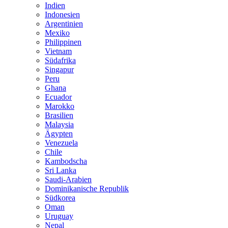
Indien
Indonesien
Argentinien
Mexiko
Philippinen
Vietnam
Südafrika
Singapur
Peru
Ghana
Ecuador
Marokko
Brasilien
Malaysia
Ägypten
Venezuela
Chile
Kambodscha
Sri Lanka
Saudi-Arabien
Dominikanische Republik
Südkorea
Oman
Uruguay
Nepal