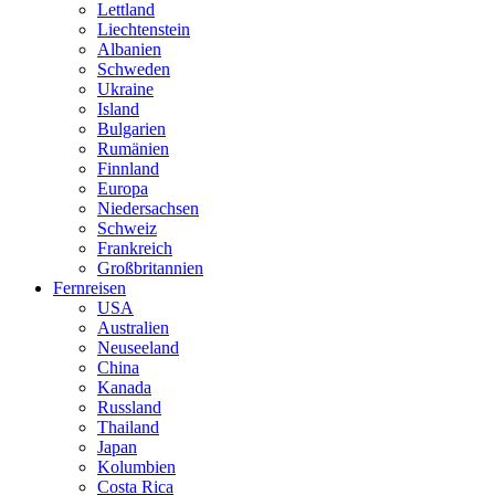
Lettland
Liechtenstein
Albanien
Schweden
Ukraine
Island
Bulgarien
Rumänien
Finnland
Europa
Niedersachsen
Schweiz
Frankreich
Großbritannien
Fernreisen
USA
Australien
Neuseeland
China
Kanada
Russland
Thailand
Japan
Kolumbien
Costa Rica