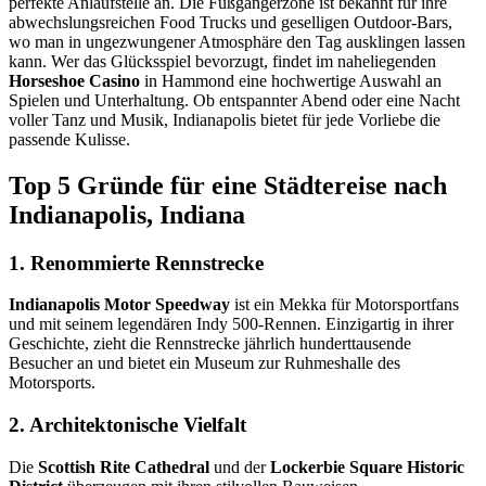
perfekte Anlaufstelle an. Die Fußgängerzone ist bekannt für ihre
abwechslungsreichen Food Trucks und geselligen Outdoor-Bars,
wo man in ungezwungener Atmosphäre den Tag ausklingen lassen
kann. Wer das Glücksspiel bevorzugt, findet im naheliegenden
Horseshoe Casino
in Hammond eine hochwertige Auswahl an
Spielen und Unterhaltung. Ob entspannter Abend oder eine Nacht
voller Tanz und Musik, Indianapolis bietet für jede Vorliebe die
passende Kulisse.
Top 5 Gründe für eine Städtereise nach
Indianapolis, Indiana
1. Renommierte Rennstrecke
Indianapolis Motor Speedway
ist ein Mekka für Motorsportfans
und mit seinem legendären Indy 500-Rennen. Einzigartig in ihrer
Geschichte, zieht die Rennstrecke jährlich hunderttausende
Besucher an und bietet ein Museum zur Ruhmeshalle des
Motorsports.
2. Architektonische Vielfalt
Die
Scottish Rite Cathedral
und der
Lockerbie Square Historic