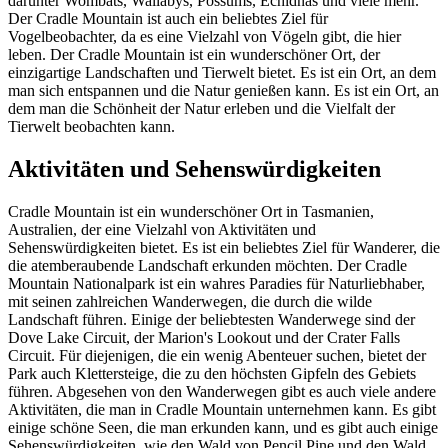
darunter Wombats, Wallabys, Possums, Echidnas und viele mehr.
Der Cradle Mountain ist auch ein beliebtes Ziel für
Vogelbeobachter, da es eine Vielzahl von Vögeln gibt, die hier
leben. Der Cradle Mountain ist ein wunderschöner Ort, der
einzigartige Landschaften und Tierwelt bietet. Es ist ein Ort, an dem
man sich entspannen und die Natur genießen kann. Es ist ein Ort, an
dem man die Schönheit der Natur erleben und die Vielfalt der
Tierwelt beobachten kann.
Aktivitäten und Sehenswürdigkeiten
Cradle Mountain ist ein wunderschöner Ort in Tasmanien,
Australien, der eine Vielzahl von Aktivitäten und
Sehenswürdigkeiten bietet. Es ist ein beliebtes Ziel für Wanderer, die
die atemberaubende Landschaft erkunden möchten. Der Cradle
Mountain Nationalpark ist ein wahres Paradies für Naturliebhaber,
mit seinen zahlreichen Wanderwegen, die durch die wilde
Landschaft führen. Einige der beliebtesten Wanderwege sind der
Dove Lake Circuit, der Marion's Lookout und der Crater Falls
Circuit. Für diejenigen, die ein wenig Abenteuer suchen, bietet der
Park auch Klettersteige, die zu den höchsten Gipfeln des Gebiets
führen. Abgesehen von den Wanderwegen gibt es auch viele andere
Aktivitäten, die man in Cradle Mountain unternehmen kann. Es gibt
einige schöne Seen, die man erkunden kann, und es gibt auch einige
Sehenswürdigkeiten, wie den Wald von Pencil Pine und den Wald