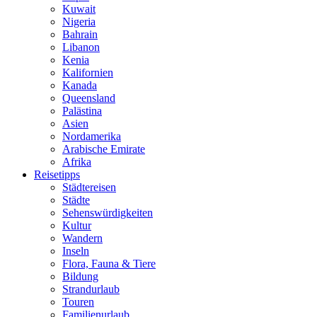
Kuwait
Nigeria
Bahrain
Libanon
Kenia
Kalifornien
Kanada
Queensland
Palästina
Asien
Nordamerika
Arabische Emirate
Afrika
Reisetipps
Städtereisen
Städte
Sehenswürdigkeiten
Kultur
Wandern
Inseln
Flora, Fauna & Tiere
Bildung
Strandurlaub
Touren
Familienurlaub