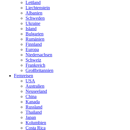
Lettland
Liechtenstein
Albanien
Schweden
Ukraine
Island
Bulgarien
Rumänien
Finnland
Europa
Niedersachsen
Schweiz
Frankreich
Großbritannien
Fernreisen
USA
Australien
Neuseeland
China
Kanada
Russland
Thailand
Japan
Kolumbien
Costa Rica