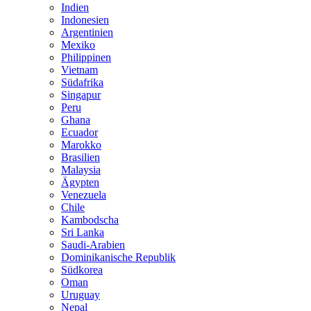
Indien
Indonesien
Argentinien
Mexiko
Philippinen
Vietnam
Südafrika
Singapur
Peru
Ghana
Ecuador
Marokko
Brasilien
Malaysia
Ägypten
Venezuela
Chile
Kambodscha
Sri Lanka
Saudi-Arabien
Dominikanische Republik
Südkorea
Oman
Uruguay
Nepal