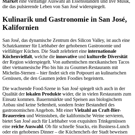
Market
eine vielfältige Auswahl an Essensständen und live Musik,
die das pulsierende Leben von San José widerspiegelt.
Kulinarik und Gastronomie in San José,
Kalifornien
San José, das dynamische Zentrum des Silicon Valley, ist auch eine
Schatzkammer für Liebhaber der gehobenen Gastronomie und
vielfältiger Küchen. Die Stadt zelebriert eine
internationale
Küchenvielfalt
, welche die
innovative
und
kulturelle Diversität
der Region widerspiegelt. Von authentischen mexikanischen Tacos
über vietnamesische Pho bis hin zu Gourmet-Restaurants mit
Michelin-Sternen – hier findet sich ein Potpourri an kulinarischen
Genüssen, die den Gaumen jeden Foodies begeistern.
Die wachsende Food-Szene in San José spiegelt sich auch in der
Qualität der
lokalen Produkte
wider, die in vielen Restaurants zum
Einsatz kommen. Bauernmärkte und Speisen aus biologischem
Anbau sind keine Seltenheit, sondern fester Bestandteil des
gastronomischen Angebots. Mit einer
Vielzahl an Craft-Bier-
Brauereien
und Weinstuben, die kalifornische Weine servieren,
bietet San José auch für Liebhaber von exquisiten Trinkgenüssen
eine
reiche Auswahl
. Ob für schnelle Snacks, ein Business-Lunch
oder ein gehobenes Dinner – die Küchenchefs der Stadt beweisen