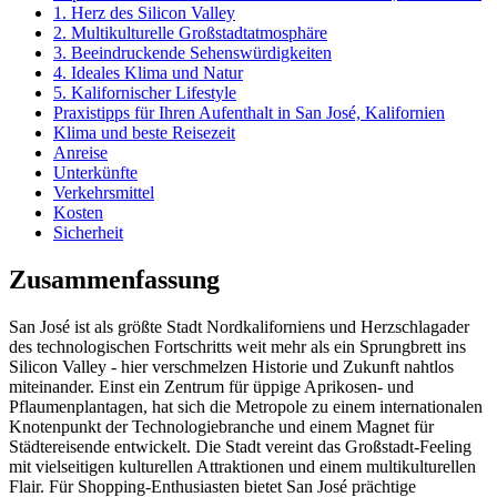
1. Herz des Silicon Valley
2. Multikulturelle Großstadtatmosphäre
3. Beeindruckende Sehenswürdigkeiten
4. Ideales Klima und Natur
5. Kalifornischer Lifestyle
Praxistipps für Ihren Aufenthalt in San José, Kalifornien
Klima und beste Reisezeit
Anreise
Unterkünfte
Verkehrsmittel
Kosten
Sicherheit
Zusammenfassung
San José ist als größte Stadt Nordkaliforniens und Herzschlagader
des technologischen Fortschritts weit mehr als ein Sprungbrett ins
Silicon Valley - hier verschmelzen Historie und Zukunft nahtlos
miteinander. Einst ein Zentrum für üppige Aprikosen- und
Pflaumenplantagen, hat sich die Metropole zu einem internationalen
Knotenpunkt der Technologiebranche und einem Magnet für
Städtereisende entwickelt. Die Stadt vereint das Großstadt-Feeling
mit vielseitigen kulturellen Attraktionen und einem multikulturellen
Flair. Für Shopping-Enthusiasten bietet San José prächtige