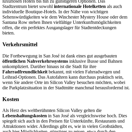
luxuriösen Hotels bis hin zu günstigeren Optionen. Das
Stadtzentrum bietet sowohl
internationale Hotelketten
als auch
individuelle Boutique-Hotels. In der Nähe von wichtigen
Sehenswürdigkeiten wie dem Winchester Mystery House oder dem
Santana Row stehen Ihnen vielfältige Unterkunftsmöglichkeiten
offen, die ein perfektes Ausgangslager für Stadtentdeckungen
bieten.
Verkehrsmittel
Die Fortbewegung in San José ist dank eines gut ausgebauten
öffentlichen Nahverkehrssystems
inklusive Busse und Bahnen
unkompliziert. Darüber hinaus ist die Stadt für ihre
Fahrradfreundlichkeit
bekannt, mit vielen Fahrradwegen und
Leihrad-Optionen. Das Autofahren kann durchaus praktisch sein,
wenn Sie andere Orte im Silicon Valley besuchen möchten, wobei
die Parkplatzsituation in der Stadtmitte manchmal herausfordernd ist.
Kosten
Als Herz des weltberühmten Silicon Valley gelten die
Lebenshaltungskosten
in San José als vergleichsweise hoch. Dies
spiegelt sich auch in den Preisen für Unterkünfte, Restaurants und
Attraktionen wider. Allerdings gibt es, wie in vielen Großstädten,
auch hier Möglichkeiten, günstiger zu reisen, etwa durch den