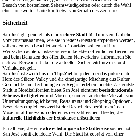
Besuch von kostenlosen Sehenswürdigkeiten oder durch die Wahl
einer preiswerten Unterkunft etwas außerhalb des Zentrums.
Sicherheit
San José gilt generell als eine
sichere Stadt
für Touristen. Übliche
Vorsichtsmaßnahmen, wie sie in jeder Großstadt empfohlen werden,
sollten dennoch beachtet werden. Touristen sollten auf ihre
Wertsachen achten, insbesondere in belebten öffentlichen Bereichen
und beim Benutzen des öffentlichen Nahverkehrs. Informieren Sie
sich vor Reiseantritt über die aktuellen Sicherheitshinweise und
Verhaltensregeln.
San José ist zweifellos ein
Top-Ziel
für jeden, der das pulsierende
Herz des Silicon Valley und die einzigartige Mischung aus Kultur,
Geschichte und Technologie der Region erleben möchte. Als größte
Stadt in Nordkalifornien bietet San José nicht nur
beeindruckende
Sehenswürdigkeiten
und Museen, sondern auch eine Vielzahl von
Unterhaltungsmöglichkeiten, Restaurants und Shopping-Optionen.
Besonders empfehlenswert ist der Besuch des berühmten Tech
Museum of Innovation oder eines der zahlreichen Theater, die
kulturelle Highlights
der Extraklasse präsentieren.
Für all jene, die eine
abwechslungsreiche Städtereise
suchen, ist
San José somit die ideale Wahl. Die Stadt ist geprägt von einer