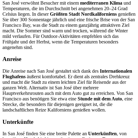
San José verwöhnt Besucher mit einem
mediterranen Klima
und
Temperaturen, die im Durchschnitt bei angenehmen 20–24 Grad
Celsius liegen. In dieser
Größten Stadt Nordkaliforniens
genießen
Sie über 300 Sonnentage jährlich und eine frische Brise von der San
Francisco Bay, was die Stadt zu einem ganzjährig attraktiven Ziel
macht. Die Sommer sind warm und trocken, während die Winter
mild verlaufen. Für Outdoor-Aktivitäten empfehlen sich das
Frühjahr und der Herbst, wenn die Temperaturen besonders
angenehm sind.
Anreise
Die Anreise nach San José gestaltet sich dank des
Internationalen
Flughafens
äußerst komfortabel. Er dient als zentrales Drehkreuz
und macht die Stadt zu einem leichten Ziel für Reisende aus der
ganzen Welt. Alternativ ist San José über mehrere
Hauptverkehrsrouten auch mit dem Auto gut zu erreichen. Von San
Francisco aus benötigen Sie etwa eine
Stunde mit dem Auto
, eine
Strecke, die besonders für diejenigen geeignet ist, die die
landschaftlichen Reize Kaliforniens genießen wollen.
Unterkünfte
In San José finden Sie eine breite Palette an
Unterkünften
, von