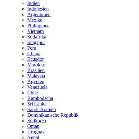
Indien
Indonesien
Argentinien
Mexiko
Philippinen
Vietnam
Südafrika
Singapur
Peru
Ghana
Ecuador
Marokko
Brasilien
Malaysia
Ägypten
Venezuela
Chile
Kambodscha
Sri Lanka
Saudi-Arabien
Dominikanische Republik
Südkorea
Oman
Uruguay
Nepal