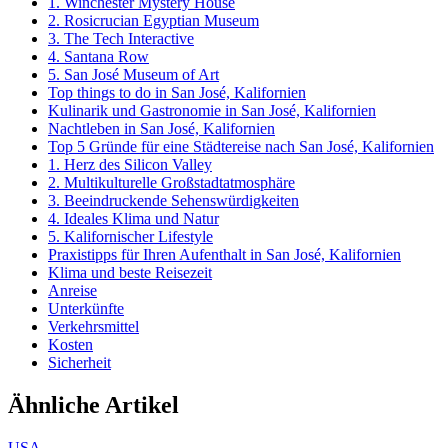
1. Winchester Mystery House
2. Rosicrucian Egyptian Museum
3. The Tech Interactive
4. Santana Row
5. San José Museum of Art
Top things to do in San José, Kalifornien
Kulinarik und Gastronomie in San José, Kalifornien
Nachtleben in San José, Kalifornien
Top 5 Gründe für eine Städtereise nach San José, Kalifornien
1. Herz des Silicon Valley
2. Multikulturelle Großstadtatmosphäre
3. Beeindruckende Sehenswürdigkeiten
4. Ideales Klima und Natur
5. Kalifornischer Lifestyle
Praxistipps für Ihren Aufenthalt in San José, Kalifornien
Klima und beste Reisezeit
Anreise
Unterkünfte
Verkehrsmittel
Kosten
Sicherheit
Ähnliche Artikel
USA