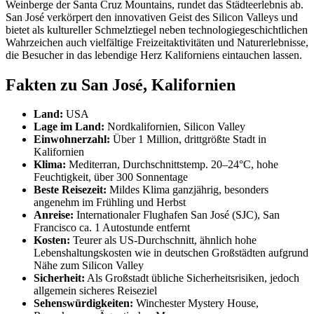
Weinberge der Santa Cruz Mountains, rundet das Städteerlebnis ab.
San José verkörpert den innovativen Geist des Silicon Valleys und
bietet als kultureller Schmelztiegel neben technologiegeschichtlichen
Wahrzeichen auch vielfältige Freizeitaktivitäten und Naturerlebnisse,
die Besucher in das lebendige Herz Kaliforniens eintauchen lassen.
Fakten zu San José, Kalifornien
Land:
USA
Lage im Land:
Nordkalifornien, Silicon Valley
Einwohnerzahl:
Über 1 Million, drittgrößte Stadt in
Kalifornien
Klima:
Mediterran, Durchschnittstemp. 20–24°C, hohe
Feuchtigkeit, über 300 Sonnentage
Beste Reisezeit:
Mildes Klima ganzjährig, besonders
angenehm im Frühling und Herbst
Anreise:
Internationaler Flughafen San José (SJC), San
Francisco ca. 1 Autostunde entfernt
Kosten:
Teurer als US-Durchschnitt, ähnlich hohe
Lebenshaltungskosten wie in deutschen Großstädten aufgrund
Nähe zum Silicon Valley
Sicherheit:
Als Großstadt übliche Sicherheitsrisiken, jedoch
allgemein sicheres Reiseziel
Sehenswürdigkeiten:
Winchester Mystery House,