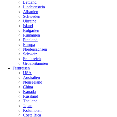
Lettland
Liechtenstein
Albanien
Schweden
Ukraine
Island
Bulgarien
Rumänien
Finnland
Europa
Niedersachsen
Schweiz
Frankreich
Großbritannien
Fernreisen
USA
Australien
Neuseeland
China
Kanada
Russland
Thailand
Japan
Kolumbien
Costa Rica