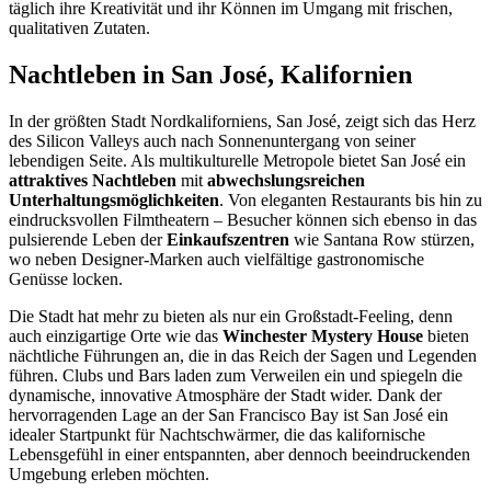
täglich ihre Kreativität und ihr Können im Umgang mit frischen,
qualitativen Zutaten.
Nachtleben in San José, Kalifornien
In der größten Stadt Nordkaliforniens, San José, zeigt sich das Herz
des Silicon Valleys auch nach Sonnenuntergang von seiner
lebendigen Seite. Als multikulturelle Metropole bietet San José ein
attraktives Nachtleben
mit
abwechslungsreichen
Unterhaltungsmöglichkeiten
. Von eleganten Restaurants bis hin zu
eindrucksvollen Filmtheatern – Besucher können sich ebenso in das
pulsierende Leben der
Einkaufszentren
wie Santana Row stürzen,
wo neben Designer-Marken auch vielfältige gastronomische
Genüsse locken.
Die Stadt hat mehr zu bieten als nur ein Großstadt-Feeling, denn
auch einzigartige Orte wie das
Winchester Mystery House
bieten
nächtliche Führungen an, die in das Reich der Sagen und Legenden
führen. Clubs und Bars laden zum Verweilen ein und spiegeln die
dynamische, innovative Atmosphäre der Stadt wider. Dank der
hervorragenden Lage an der San Francisco Bay ist San José ein
idealer Startpunkt für Nachtschwärmer, die das kalifornische
Lebensgefühl in einer entspannten, aber dennoch beeindruckenden
Umgebung erleben möchten.