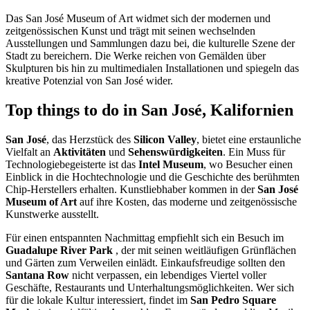
Das San José Museum of Art widmet sich der modernen und
zeitgenössischen Kunst und trägt mit seinen wechselnden
Ausstellungen und Sammlungen dazu bei, die kulturelle Szene der
Stadt zu bereichern. Die Werke reichen von Gemälden über
Skulpturen bis hin zu multimedialen Installationen und spiegeln das
kreative Potenzial von San José wider.
Top things to do in San José, Kalifornien
San José
, das Herzstück des
Silicon Valley
, bietet eine erstaunliche
Vielfalt an
Aktivitäten
und
Sehenswürdigkeiten
. Ein Muss für
Technologiebegeisterte ist das
Intel Museum
, wo Besucher einen
Einblick in die Hochtechnologie und die Geschichte des berühmten
Chip-Herstellers erhalten. Kunstliebhaber kommen in der
San José
Museum of Art
auf ihre Kosten, das moderne und zeitgenössische
Kunstwerke ausstellt.
Für einen entspannten Nachmittag empfiehlt sich ein Besuch im
Guadalupe River Park
, der mit seinen weitläufigen Grünflächen
und Gärten zum Verweilen einlädt. Einkaufsfreudige sollten den
Santana Row
nicht verpassen, ein lebendiges Viertel voller
Geschäfte, Restaurants und Unterhaltungsmöglichkeiten. Wer sich
für die lokale Kultur interessiert, findet im
San Pedro Square