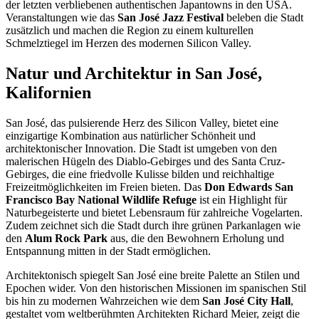
der letzten verbliebenen authentischen Japantowns in den USA.
Veranstaltungen wie das
San José Jazz Festival
beleben die Stadt
zusätzlich und machen die Region zu einem kulturellen
Schmelztiegel im Herzen des modernen Silicon Valley.
Natur und Architektur in San José,
Kalifornien
San José, das pulsierende Herz des Silicon Valley, bietet eine
einzigartige Kombination aus natürlicher Schönheit und
architektonischer Innovation. Die Stadt ist umgeben von den
malerischen Hügeln des Diablo-Gebirges und des Santa Cruz-
Gebirges, die eine friedvolle Kulisse bilden und reichhaltige
Freizeitmöglichkeiten im Freien bieten. Das
Don Edwards San
Francisco Bay National Wildlife Refuge
ist ein Highlight für
Naturbegeisterte und bietet Lebensraum für zahlreiche Vogelarten.
Zudem zeichnet sich die Stadt durch ihre grünen Parkanlagen wie
den
Alum Rock Park
aus, die den Bewohnern Erholung und
Entspannung mitten in der Stadt ermöglichen.
Architektonisch spiegelt San José eine breite Palette an Stilen und
Epochen wider. Von den historischen Missionen im spanischen Stil
bis hin zu modernen Wahrzeichen wie dem
San José City Hall
,
gestaltet vom weltberühmten Architekten Richard Meier, zeigt die