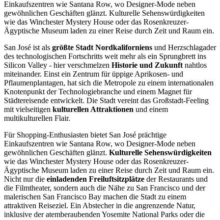
Einkaufszentren wie Santana Row, wo Designer-Mode neben
gewöhnlichen Geschäften glänzt. Kulturelle Sehenswürdigkeiten
wie das Winchester Mystery House oder das Rosenkreuzer-
Ägyptische Museum laden zu einer Reise durch Zeit und Raum ein.
San José ist als
größte Stadt Nordkaliforniens
und Herzschlagader
des technologischen Fortschritts weit mehr als ein Sprungbrett ins
Silicon Valley - hier verschmelzen
Historie und Zukunft
nahtlos
miteinander. Einst ein Zentrum für üppige Aprikosen- und
Pflaumenplantagen, hat sich die Metropole zu einem internationalen
Knotenpunkt der Technologiebranche und einem Magnet für
Städtereisende entwickelt. Die Stadt vereint das Großstadt-Feeling
mit vielseitigen
kulturellen Attraktionen
und einem
multikulturellen Flair.
Für Shopping-Enthusiasten bietet San José prächtige
Einkaufszentren wie Santana Row, wo Designer-Mode neben
gewöhnlichen Geschäften glänzt.
Kulturelle Sehenswürdigkeiten
wie das Winchester Mystery House oder das Rosenkreuzer-
Ägyptische Museum laden zu einer Reise durch Zeit und Raum ein.
Nicht nur die
einladenden Freiluftsitzplätze
der Restaurants und
die Filmtheater, sondern auch die Nähe zu San Francisco und der
malerischen San Francisco Bay machen die Stadt zu einem
attraktiven Reiseziel. Ein Abstecher in die angrenzende Natur,
inklusive der atemberaubenden Yosemite National Parks oder die