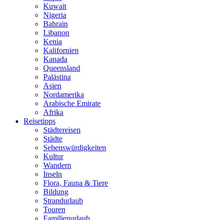
Kuwait
Nigeria
Bahrain
Libanon
Kenia
Kalifornien
Kanada
Queensland
Palästina
Asien
Nordamerika
Arabische Emirate
Afrika
Reisetipps
Städtereisen
Städte
Sehenswürdigkeiten
Kultur
Wandern
Inseln
Flora, Fauna & Tiere
Bildung
Strandurlaub
Touren
Familienurlaub