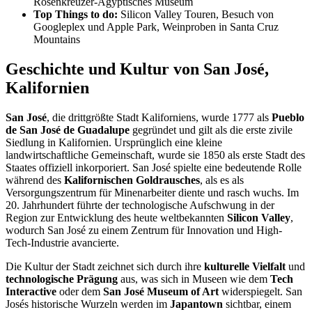
Rosenkreuzer-Ägyptisches Museum
Top Things to do:
Silicon Valley Touren, Besuch von
Googleplex und Apple Park, Weinproben in Santa Cruz
Mountains
Geschichte und Kultur von San José,
Kalifornien
San José
, die drittgrößte Stadt Kaliforniens, wurde 1777 als
Pueblo
de San José de Guadalupe
gegründet und gilt als die erste zivile
Siedlung in Kalifornien. Ursprünglich eine kleine
landwirtschaftliche Gemeinschaft, wurde sie 1850 als erste Stadt des
Staates offiziell inkorporiert. San José spielte eine bedeutende Rolle
während des
Kalifornischen Goldrausches
, als es als
Versorgungszentrum für Minenarbeiter diente und rasch wuchs. Im
20. Jahrhundert führte der technologische Aufschwung in der
Region zur Entwicklung des heute weltbekannten
Silicon Valley
,
wodurch San José zu einem Zentrum für Innovation und High-
Tech-Industrie avancierte.
Die Kultur der Stadt zeichnet sich durch ihre
kulturelle Vielfalt
und
technologische Prägung
aus, was sich in Museen wie dem
Tech
Interactive
oder dem
San José Museum of Art
widerspiegelt. San
Josés historische Wurzeln werden im
Japantown
sichtbar, einem