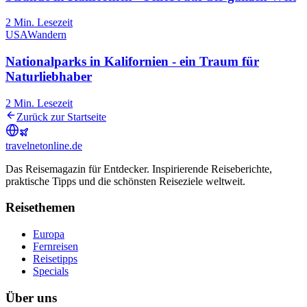
2
Min. Lesezeit
USA
Wandern
Nationalparks in Kalifornien - ein Traum für
Naturliebhaber
2
Min. Lesezeit
Zurück zur Startseite
travel
net
online.de
Das Reisemagazin für Entdecker. Inspirierende Reiseberichte,
praktische Tipps und die schönsten Reiseziele weltweit.
Reisethemen
Europa
Fernreisen
Reisetipps
Specials
Über uns