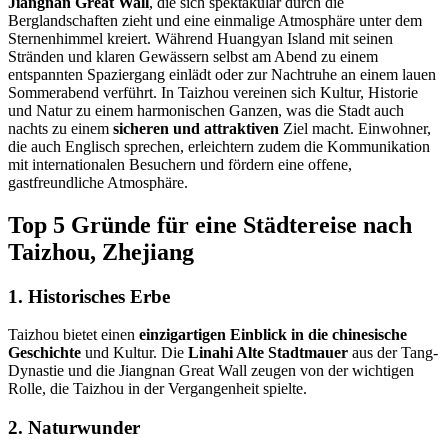
Jiangnan Great Wall
, die sich spektakulär durch die
Berglandschaften zieht und eine einmalige Atmosphäre unter dem
Sternenhimmel kreiert. Während Huangyan Island mit seinen
Stränden und klaren Gewässern selbst am Abend zu einem
entspannten Spaziergang einlädt oder zur Nachtruhe an einem lauen
Sommerabend verführt. In Taizhou vereinen sich Kultur, Historie
und Natur zu einem harmonischen Ganzen, was die Stadt auch
nachts zu einem
sicheren und attraktiven
Ziel macht. Einwohner,
die auch Englisch sprechen, erleichtern zudem die Kommunikation
mit internationalen Besuchern und fördern eine offene,
gastfreundliche Atmosphäre.
Top 5 Gründe für eine Städtereise nach
Taizhou, Zhejiang
1. Historisches Erbe
Taizhou bietet einen
einzigartigen Einblick in die chinesische
Geschichte
und Kultur. Die
Linahi Alte Stadtmauer
aus der Tang-
Dynastie und die Jiangnan Great Wall zeugen von der wichtigen
Rolle, die Taizhou in der Vergangenheit spielte.
2. Naturwunder