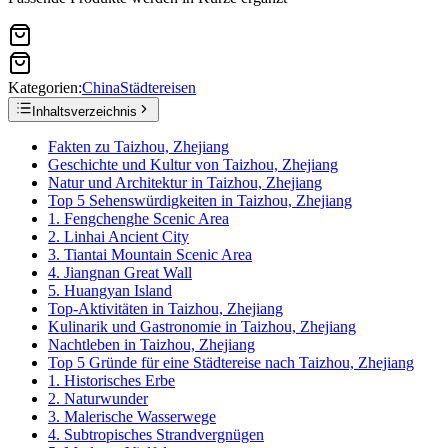
Kategorien:
China
Städtereisen
Inhaltsverzeichnis
Fakten zu Taizhou, Zhejiang
Geschichte und Kultur von Taizhou, Zhejiang
Natur und Architektur in Taizhou, Zhejiang
Top 5 Sehenswürdigkeiten in Taizhou, Zhejiang
1. Fengchenghe Scenic Area
2. Linhai Ancient City
3. Tiantai Mountain Scenic Area
4. Jiangnan Great Wall
5. Huangyan Island
Top-Aktivitäten in Taizhou, Zhejiang
Kulinarik und Gastronomie in Taizhou, Zhejiang
Nachtleben in Taizhou, Zhejiang
Top 5 Gründe für eine Städtereise nach Taizhou, Zhejiang
1. Historisches Erbe
2. Naturwunder
3. Malerische Wasserwege
4. Subtropisches Strandvergnügen