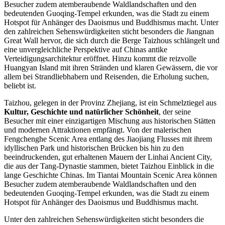
Besucher zudem atemberaubende Waldlandschaften und den
bedeutenden Guoqing-Tempel erkunden, was die Stadt zu einem
Hotspot für Anhänger des Daoismus und Buddhismus macht. Unter
den zahlreichen Sehenswürdigkeiten sticht besonders die Jiangnan
Great Wall hervor, die sich durch die Berge Taizhous schlängelt und
eine unvergleichliche Perspektive auf Chinas antike
Verteidigungsarchitektur eröffnet. Hinzu kommt die reizvolle
Huangyan Island mit ihren Stränden und klaren Gewässern, die vor
allem bei Strandliebhabern und Reisenden, die Erholung suchen,
beliebt ist.
Taizhou, gelegen in der Provinz Zhejiang, ist ein Schmelztiegel aus
Kultur, Geschichte und natürlicher Schönheit
, der seine
Besucher mit einer einzigartigen Mischung aus historischen Stätten
und modernen Attraktionen empfängt. Von der malerischen
Fengchenghe Scenic Area entlang des Jiaojiang Flusses mit ihrem
idyllischen Park und historischen Brücken bis hin zu den
beeindruckenden, gut erhaltenen Mauern der Linhai Ancient City,
die aus der Tang-Dynastie stammen, bietet Taizhou Einblick in die
lange Geschichte Chinas. Im Tiantai Mountain Scenic Area können
Besucher zudem atemberaubende Waldlandschaften und den
bedeutenden Guoqing-Tempel erkunden, was die Stadt zu einem
Hotspot für Anhänger des Daoismus und Buddhismus macht.
Unter den zahlreichen Sehenswürdigkeiten sticht besonders die