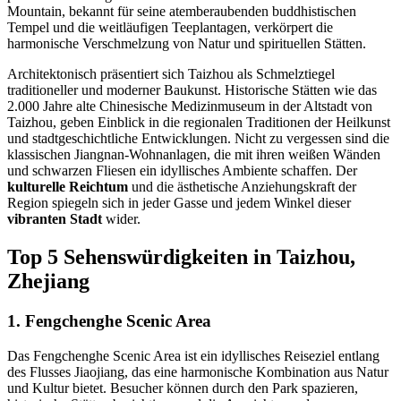
Mountain, bekannt für seine atemberaubenden buddhistischen
Tempel und die weitläufigen Teeplantagen, verkörpert die
harmonische Verschmelzung von Natur und spirituellen Stätten.
Architektonisch präsentiert sich Taizhou als Schmelztiegel
traditioneller und moderner Baukunst. Historische Stätten wie das
2.000 Jahre alte Chinesische Medizinmuseum in der Altstadt von
Taizhou, geben Einblick in die regionalen Traditionen der Heilkunst
und stadtgeschichtliche Entwicklungen. Nicht zu vergessen sind die
klassischen Jiangnan-Wohnanlagen, die mit ihren weißen Wänden
und schwarzen Fliesen ein idyllisches Ambiente schaffen. Der
kulturelle Reichtum
und die ästhetische Anziehungskraft der
Region spiegeln sich in jeder Gasse und jedem Winkel dieser
vibranten Stadt
wider.
Top 5 Sehenswürdigkeiten in Taizhou,
Zhejiang
1. Fengchenghe Scenic Area
Das Fengchenghe Scenic Area ist ein idyllisches Reiseziel entlang
des Flusses Jiaojiang, das eine harmonische Kombination aus Natur
und Kultur bietet. Besucher können durch den Park spazieren,