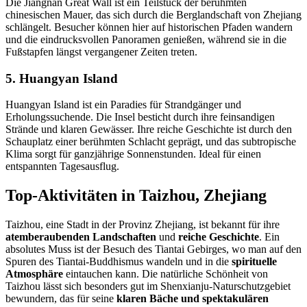
Die Jiangnan Great Wall ist ein Teilstück der berühmten
chinesischen Mauer, das sich durch die Berglandschaft von Zhejiang
schlängelt. Besucher können hier auf historischen Pfaden wandern
und die eindrucksvollen Panoramen genießen, während sie in die
Fußstapfen längst vergangener Zeiten treten.
5. Huangyan Island
Huangyan Island ist ein Paradies für Strandgänger und
Erholungssuchende. Die Insel besticht durch ihre feinsandigen
Strände und klaren Gewässer. Ihre reiche Geschichte ist durch den
Schauplatz einer berühmten Schlacht geprägt, und das subtropische
Klima sorgt für ganzjährige Sonnenstunden. Ideal für einen
entspannten Tagesausflug.
Top-Aktivitäten in Taizhou, Zhejiang
Taizhou, eine Stadt in der Provinz Zhejiang, ist bekannt für ihre
atemberaubenden Landschaften
und
reiche Geschichte
. Ein
absolutes Muss ist der Besuch des Tiantai Gebirges, wo man auf den
Spuren des Tiantai-Buddhismus wandeln und in die
spirituelle
Atmosphäre
eintauchen kann. Die natürliche Schönheit von
Taizhou lässt sich besonders gut im Shenxianju-Naturschutzgebiet
bewundern, das für seine
klaren Bäche und spektakulären