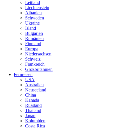
Lettland
Liechtenstein
Albanien
Schweden
Ukraine
Island
Bulgarien
Rumänien
Finnland
Europa
Niedersachsen
Schweiz
Frankreich
Großbritannien
Fernreisen
USA
Australien
Neuseeland
China
Kanada
Russland
Thailand
Japan
Kolumbien
Costa Rica