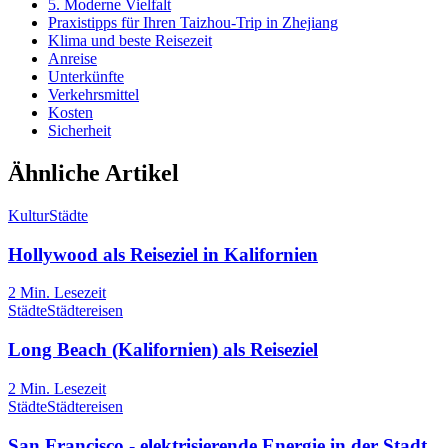
5. Moderne Vielfalt
Praxistipps für Ihren Taizhou-Trip in Zhejiang
Klima und beste Reisezeit
Anreise
Unterkünfte
Verkehrsmittel
Kosten
Sicherheit
Ähnliche Artikel
Kultur
Städte
Hollywood als Reiseziel in Kalifornien
2
Min. Lesezeit
Städte
Städtereisen
Long Beach (Kalifornien) als Reiseziel
2
Min. Lesezeit
Städte
Städtereisen
San Francisco - elektrisierende Energie in der Stadt