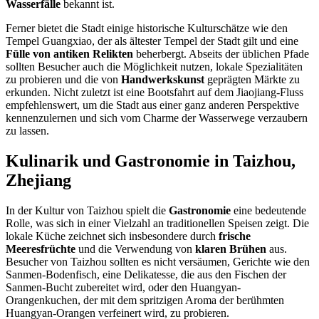
Wasserfälle
bekannt ist.
Ferner bietet die Stadt einige historische Kulturschätze wie den
Tempel Guangxiao, der als ältester Tempel der Stadt gilt und eine
Fülle von antiken Relikten
beherbergt. Abseits der üblichen Pfade
sollten Besucher auch die Möglichkeit nutzen, lokale Spezialitäten
zu probieren und die von
Handwerkskunst
geprägten Märkte zu
erkunden. Nicht zuletzt ist eine Bootsfahrt auf dem Jiaojiang-Fluss
empfehlenswert, um die Stadt aus einer ganz anderen Perspektive
kennenzulernen und sich vom Charme der Wasserwege verzaubern
zu lassen.
Kulinarik und Gastronomie in Taizhou,
Zhejiang
In der Kultur von Taizhou spielt die
Gastronomie
eine bedeutende
Rolle, was sich in einer Vielzahl an traditionellen Speisen zeigt. Die
lokale Küche zeichnet sich insbesondere durch
frische
Meeresfrüchte
und die Verwendung von
klaren Brühen
aus.
Besucher von Taizhou sollten es nicht versäumen, Gerichte wie den
Sanmen-Bodenfisch, eine Delikatesse, die aus den Fischen der
Sanmen-Bucht zubereitet wird, oder den Huangyan-
Orangenkuchen, der mit dem spritzigen Aroma der berühmten
Huangyan-Orangen verfeinert wird, zu probieren.