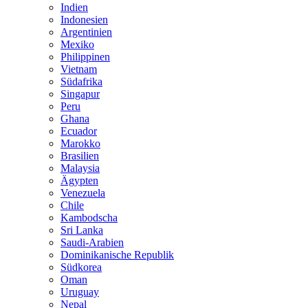
Indien
Indonesien
Argentinien
Mexiko
Philippinen
Vietnam
Südafrika
Singapur
Peru
Ghana
Ecuador
Marokko
Brasilien
Malaysia
Ägypten
Venezuela
Chile
Kambodscha
Sri Lanka
Saudi-Arabien
Dominikanische Republik
Südkorea
Oman
Uruguay
Nepal