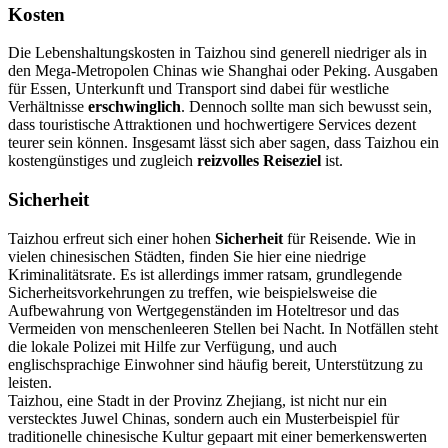
Kosten
Die Lebenshaltungskosten in Taizhou sind generell niedriger als in
den Mega-Metropolen Chinas wie Shanghai oder Peking. Ausgaben
für Essen, Unterkunft und Transport sind dabei für westliche
Verhältnisse
erschwinglich
. Dennoch sollte man sich bewusst sein,
dass touristische Attraktionen und hochwertigere Services dezent
teurer sein können. Insgesamt lässt sich aber sagen, dass Taizhou ein
kostengünstiges und zugleich
reizvolles Reiseziel
ist.
Sicherheit
Taizhou erfreut sich einer hohen
Sicherheit
für Reisende. Wie in
vielen chinesischen Städten, finden Sie hier eine niedrige
Kriminalitätsrate. Es ist allerdings immer ratsam, grundlegende
Sicherheitsvorkehrungen zu treffen, wie beispielsweise die
Aufbewahrung von Wertgegenständen im Hoteltresor und das
Vermeiden von menschenleeren Stellen bei Nacht. In Notfällen steht
die lokale Polizei mit Hilfe zur Verfügung, und auch
englischsprachige Einwohner sind häufig bereit, Unterstützung zu
leisten.
Taizhou, eine Stadt in der Provinz Zhejiang, ist nicht nur ein
verstecktes Juwel Chinas, sondern auch ein Musterbeispiel für
traditionelle chinesische Kultur gepaart mit einer bemerkenswerten