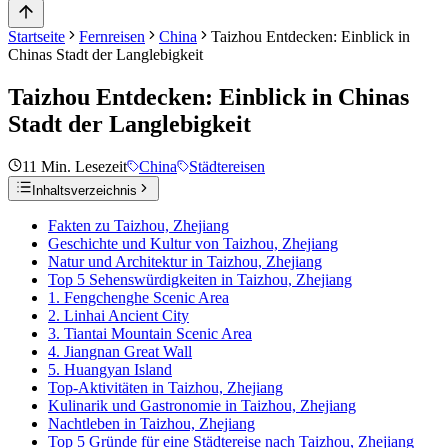
Startseite
Fernreisen
China
Taizhou Entdecken: Einblick in
Chinas Stadt der Langlebigkeit
Taizhou Entdecken: Einblick in Chinas
Stadt der Langlebigkeit
11
Min. Lesezeit
China
Städtereisen
Inhaltsverzeichnis
Fakten zu Taizhou, Zhejiang
Geschichte und Kultur von Taizhou, Zhejiang
Natur und Architektur in Taizhou, Zhejiang
Top 5 Sehenswürdigkeiten in Taizhou, Zhejiang
1. Fengchenghe Scenic Area
2. Linhai Ancient City
3. Tiantai Mountain Scenic Area
4. Jiangnan Great Wall
5. Huangyan Island
Top-Aktivitäten in Taizhou, Zhejiang
Kulinarik und Gastronomie in Taizhou, Zhejiang
Nachtleben in Taizhou, Zhejiang
Top 5 Gründe für eine Städtereise nach Taizhou, Zhejiang