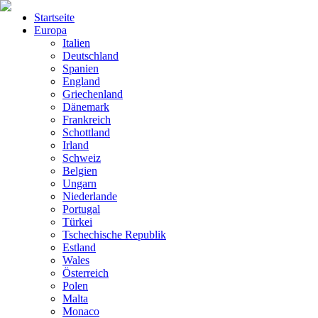
Startseite
Europa
Italien
Deutschland
Spanien
England
Griechenland
Dänemark
Frankreich
Schottland
Irland
Schweiz
Belgien
Ungarn
Niederlande
Portugal
Türkei
Tschechische Republik
Estland
Wales
Österreich
Polen
Malta
Monaco