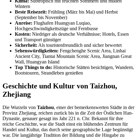
Klima:
Subtropisch mit feuchten Sommern und milden
Wintern
Beste Reisezeit:
Frühling (März bis Mai) und Herbst
(September bis November)
Anreise:
Flughafen Huangyan Luqiao,
Hochgeschwindigkeitszüge und Fernbusse
Kosten:
Niedriger als deutsche Verhältnisse; Hotels, Essen
und Transport günstiger
Sicherheit:
Als touristenfreundlich und sicher bewertet
Sehenswürdigkeiten:
Fengchenghe Scenic Area, Linhai
Ancient City, Tiantai Mountain Scenic Area, Jiangnan Great
Wall, Huangyan Island
Top Things to do:
Historische Stätten besichtigen, Wandern,
Bootstouren, Strandleben genießen
Geschichte und Kultur von Taizhou,
Zhejiang
Die Wurzeln von
Taizhou
, einer der bemerkenswerten Städte in der
Provinz Zhejiang, reichen zurück bis in die Zeit der Östlichen Han-
Dynastie, genauer gesagt ins Jahr 221 n. Chr. Bekannt für ihre
reiche Geschichte, war die Stadt einst ein blühendes Zentrum für
Handel und Kultur, das durch seine geographische Lage begünstigt
war. Die langjährige Tradition der Bildung und die Hingabe zu