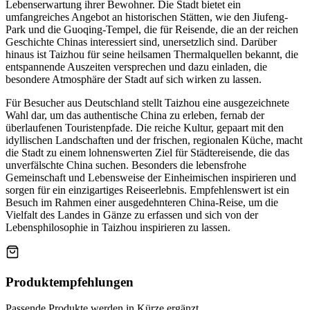
Lebenserwartung ihrer Bewohner. Die Stadt bietet ein
umfangreiches Angebot an historischen Stätten, wie den Jiufeng-
Park und die Guoqing-Tempel, die für Reisende, die an der reichen
Geschichte Chinas interessiert sind, unersetzlich sind. Darüber
hinaus ist Taizhou für seine heilsamen Thermalquellen bekannt, die
entspannende Auszeiten versprechen und dazu einladen, die
besondere Atmosphäre der Stadt auf sich wirken zu lassen.
Für Besucher aus Deutschland stellt Taizhou eine ausgezeichnete
Wahl dar, um das authentische China zu erleben, fernab der
überlaufenen Touristenpfade. Die reiche Kultur, gepaart mit den
idyllischen Landschaften und der frischen, regionalen Küche, macht
die Stadt zu einem lohnenswerten Ziel für Städtereisende, die das
unverfälschte China suchen. Besonders die lebensfrohe
Gemeinschaft und Lebensweise der Einheimischen inspirieren und
sorgen für ein einzigartiges Reiseerlebnis. Empfehlenswert ist ein
Besuch im Rahmen einer ausgedehnteren China-Reise, um die
Vielfalt des Landes in Gänze zu erfassen und sich von der
Lebensphilosophie in Taizhou inspirieren zu lassen.
Produktempfehlungen
Passende Produkte werden in Kürze ergänzt