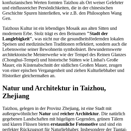
konfuzianischen Werten formten Taizhou als Ort weiser Gelehrter
und einflussreicher Persönlichkeiten, die in der chinesischen
Geschichte Spuren hinterließen, wie z.B. den Philosophen Wang
Gen.
Taizhous Kultur ist ein lebendiges Mosaik aus alten Sitten und
modernem Erbe. Stolz trägt es den Beinamen
"Stadt der
Langlebigkeit"
, was nicht nur die gesundheitsfördernden lokalen
Speisen und medizinischen Traditionen reflektiert, sondern auch die
Lebensweise seiner Bewohnerin symbolisiert. Bewundernswerte
architektonische Meisterwerke wie der Tempel des Reinen Glanzes
(Chonghui-Tempel) und historische Stätten wie Linhai's Große
Mauer, ein Küstenabschnitt der südlichen Großen Mauer, zeugen
von einer epischen Vergangenheit und ziehen Kulturliebhaber und
Historiker gleichermaßen an.
Natur und Architektur in Taizhou,
Zhejiang
Taizhou, gelegen in der Provinz Zhejiang, ist eine Stadt mit
außergewöhnlicher
Natur
und
reicher Architektur
. Die natürlich
gegebenen Landschaften mit hügeligen Gegenden, grünen Tälern
und klaren Flüssen bieten
erstaunliche Fotomotive
und sind ein
perfekter Rückzugsort für Naturliebhaber. Insbesondere der Tiantai-