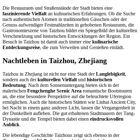
Die Restaurants und Straßenstände der Stadt bieten eine
faszinierende Vielfalt
an kulinarischen Erfahrungen. Ob die Suche
nach authentischen Aromen in traditionellen Gässchen oder der
Genuss aufwendiger Festmahlzeiten in gehobenen Restaurants, die
Gastronomieszene von Taizhou bildet ein Spiegelbild der kulturellen
Verschmelzung und historischen Entwicklungen der Region. Ein
Besuch in Taizhou ist damit auch immer eine
kulinarische
Entdeckungsreise
, die zum Verweilen und Genießen einlädt.
Nachtleben in Taizhou, Zhejiang
Taizhou in Zhejiang ist nicht nur eine Stadt der
Langlebigkeit
,
sondern auch der
kulturellen Vielfalt
und
historischen
Bedeutung
. Nach dem Sonnenuntergang bieten sich in der
malerischen
Fengchenghe Scenic Area
romantische Bootstouren
an, die eine besondere Perspektive auf die beleuchtete Uferregion
ermöglichen. Auch die historischen Stätten wie Linhai Ancient City,
bei Nacht in einem ganz anderen Licht, lassen die Vergangenheit in
der Dunkelheit aufleben. Die gut erhaltenen Stadtmauern der Tang-
Dynastie und die Tempel bieten dabei einen
eindrucksvollen
Anblick
.
Die lebendige Geschichte Taizhous zeigt sich ebenso in der