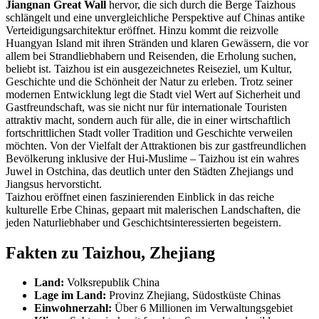
Jiangnan Great Wall
hervor, die sich durch die Berge Taizhous
schlängelt und eine unvergleichliche Perspektive auf Chinas antike
Verteidigungsarchitektur eröffnet. Hinzu kommt die reizvolle
Huangyan Island mit ihren Stränden und klaren Gewässern, die vor
allem bei Strandliebhabern und Reisenden, die Erholung suchen,
beliebt ist. Taizhou ist ein ausgezeichnetes Reiseziel, um Kultur,
Geschichte und die Schönheit der Natur zu erleben. Trotz seiner
modernen Entwicklung legt die Stadt viel Wert auf Sicherheit und
Gastfreundschaft, was sie nicht nur für internationale Touristen
attraktiv macht, sondern auch für alle, die in einer wirtschaftlich
fortschrittlichen Stadt voller Tradition und Geschichte verweilen
möchten. Von der Vielfalt der Attraktionen bis zur gastfreundlichen
Bevölkerung inklusive der Hui-Muslime – Taizhou ist ein wahres
Juwel in Ostchina, das deutlich unter den Städten Zhejiangs und
Jiangsus hervorsticht.
Taizhou eröffnet einen faszinierenden Einblick in das reiche
kulturelle Erbe Chinas, gepaart mit malerischen Landschaften, die
jeden Naturliebhaber und Geschichtsinteressierten begeistern.
Fakten zu Taizhou, Zhejiang
Land:
Volksrepublik China
Lage im Land:
Provinz Zhejiang, Südostküste Chinas
Einwohnerzahl:
Über 6 Millionen im Verwaltungsgebiet