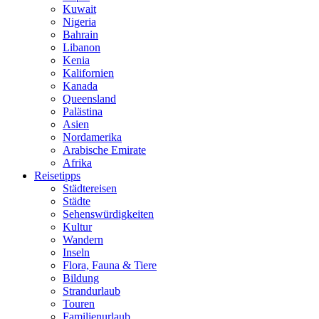
Kuwait
Nigeria
Bahrain
Libanon
Kenia
Kalifornien
Kanada
Queensland
Palästina
Asien
Nordamerika
Arabische Emirate
Afrika
Reisetipps
Städtereisen
Städte
Sehenswürdigkeiten
Kultur
Wandern
Inseln
Flora, Fauna & Tiere
Bildung
Strandurlaub
Touren
Familienurlaub