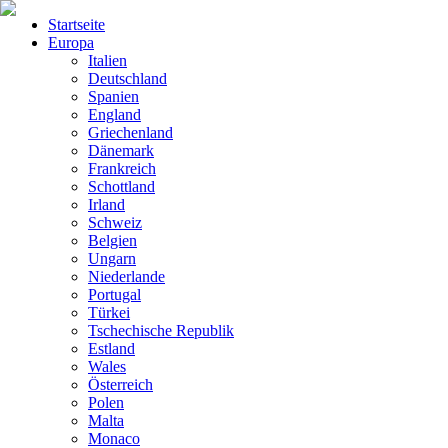
Startseite
Europa
Italien
Deutschland
Spanien
England
Griechenland
Dänemark
Frankreich
Schottland
Irland
Schweiz
Belgien
Ungarn
Niederlande
Portugal
Türkei
Tschechische Republik
Estland
Wales
Österreich
Polen
Malta
Monaco