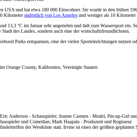
in den USA und hat etwa 180 000 Einwohner. Sie wurde in den frühen 1
 60 Kilometer
südöstlich von Los Angeles
und weniger als 10 Kilometer 
nd 13,3 °C im Januar sehr angenehm und lädt zum Wassersport ein. Sei
e Stadt des Landes, sondern auch eine der wirtschaftsfreundlichsten.
hood Parks entspannen, eine der vielen Sporteinrichtungen nutzen ode
 im Orange County, Kalifornien, Vereinigte Staaten
 Eric Anderson - Schauspieler; Jeanne Carmen - Model, Pin-up-Girl und
 Schauspieler und Comedian; Mark Haapala - Produzent und Regisseur
findertreffen der Westküste statt. Irvine ist eines der größten geplanten