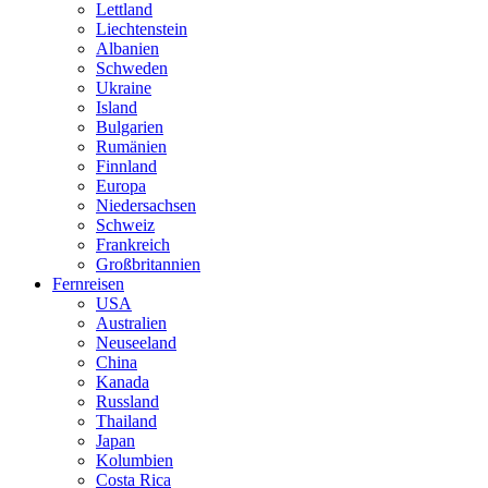
Lettland
Liechtenstein
Albanien
Schweden
Ukraine
Island
Bulgarien
Rumänien
Finnland
Europa
Niedersachsen
Schweiz
Frankreich
Großbritannien
Fernreisen
USA
Australien
Neuseeland
China
Kanada
Russland
Thailand
Japan
Kolumbien
Costa Rica