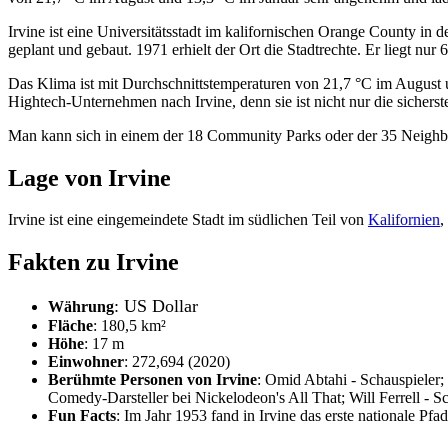
Irvine ist eine Universitätsstadt im kalifornischen Orange County 
geplant und gebaut. 1971 erhielt der Ort die Stadtrechte. Er liegt nur
Das Klima ist mit Durchschnittstemperaturen von 21,7 °C im August u
Hightech-Unternehmen nach Irvine, denn sie ist nicht nur die sicherst
Man kann sich in einem der 18 Community Parks oder der 35 Neighbor
Lage von Irvine
Irvine ist eine eingemeindete Stadt im südlichen Teil von
Kalifornien
,
Fakten zu Irvine
: US Dollar
Währung
Fläche
: 180,5 km²
Höhe
: 17 m
Einwohner
: 272,694 (2020)
Berühmte Personen von Irvine
: Omid Abtahi - Schauspieler;
Comedy-Darsteller bei Nickelodeon's All That; Will Ferrell -
Fun Facts
: Im Jahr 1953 fand in Irvine das erste nationale Pfad