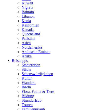
Kuwait
Nigeria
Bahrain
Libanon
Kenia
Kalifornien
Kanada
Queensland
Palästina
Asien
Nordamerika
Arabische Emirate
Afrika
Reisetipps
Städtereisen
Städte
Sehenswürdigkeiten
Kultur
Wandern
Inseln
Flora, Fauna & Tiere
Bildung
Strandurlaub
Touren
Familienurlaub