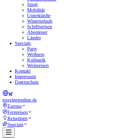
Sport
Mobilität
Unterkünfte
Winterurlaub
Schiffsreisen
Abenteuer
Länder
Specials
Party
Wellness
Kulinarik
Weinreisen
Kontakt
Impressum
Datenschutz
travel
net
online.de
Europa
Fernreisen
Reisetipps
Specials