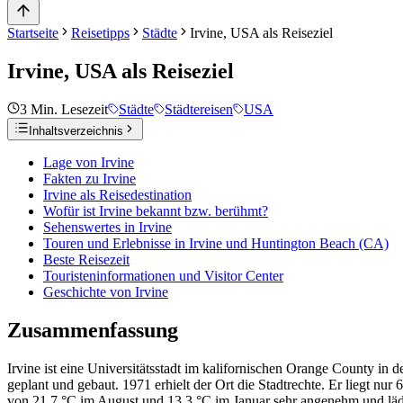
Startseite
Reisetipps
Städte
Irvine, USA als Reiseziel
Irvine, USA als Reiseziel
3
Min. Lesezeit
Städte
Städtereisen
USA
Inhaltsverzeichnis
Lage von Irvine
Fakten zu Irvine
Irvine als Reisedestination
Wofür ist Irvine bekannt bzw. berühmt?
Sehenswertes in Irvine
Touren und Erlebnisse in Irvine und Huntington Beach (CA)
Beste Reisezeit
Touristeninformationen und Visitor Center
Geschichte von Irvine
Zusammenfassung
Irvine ist eine Universitätsstadt im kalifornischen Orange County 
geplant und gebaut. 1971 erhielt der Ort die Stadtrechte. Er liegt nu
von 21,7 °C im August und 13,3 °C im Januar sehr angenehm und läd