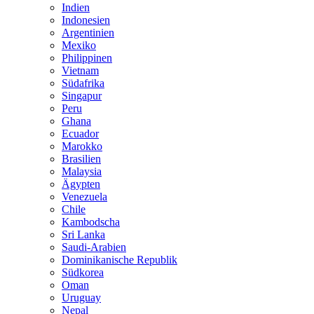
Indien
Indonesien
Argentinien
Mexiko
Philippinen
Vietnam
Südafrika
Singapur
Peru
Ghana
Ecuador
Marokko
Brasilien
Malaysia
Ägypten
Venezuela
Chile
Kambodscha
Sri Lanka
Saudi-Arabien
Dominikanische Republik
Südkorea
Oman
Uruguay
Nepal