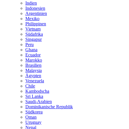
Indien
Indonesien
Argentinien
Mexiko
Philippinen
Vietnam
Südafrika
Singapur
Peru
Ghana
Ecuador
Marokko
Brasilien
Malaysia
Ägypten
Venezuela
Chile
Kambodscha
Sri Lanka
Saudi-Arabien
Dominikanische Republik
Südkorea
Oman
Uruguay
Nepal