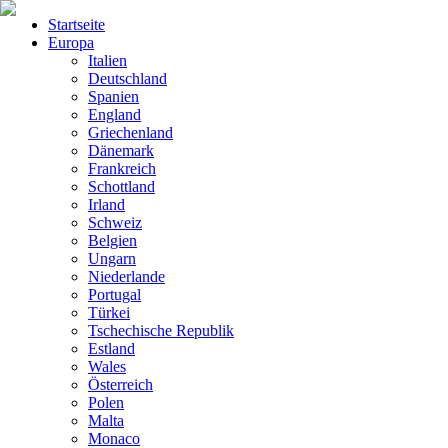
Startseite
Europa
Italien
Deutschland
Spanien
England
Griechenland
Dänemark
Frankreich
Schottland
Irland
Schweiz
Belgien
Ungarn
Niederlande
Portugal
Türkei
Tschechische Republik
Estland
Wales
Österreich
Polen
Malta
Monaco