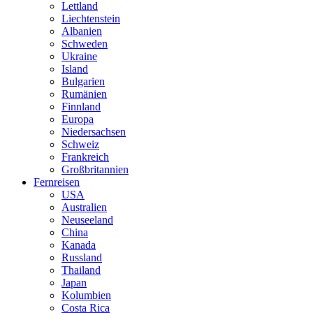
Lettland
Liechtenstein
Albanien
Schweden
Ukraine
Island
Bulgarien
Rumänien
Finnland
Europa
Niedersachsen
Schweiz
Frankreich
Großbritannien
Fernreisen
USA
Australien
Neuseeland
China
Kanada
Russland
Thailand
Japan
Kolumbien
Costa Rica