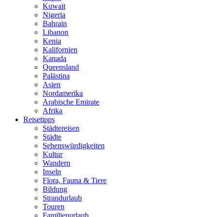
Kuwait
Nigeria
Bahrain
Libanon
Kenia
Kalifornien
Kanada
Queensland
Palästina
Asien
Nordamerika
Arabische Emirate
Afrika
Reisetipps
Städtereisen
Städte
Sehenswürdigkeiten
Kultur
Wandern
Inseln
Flora, Fauna & Tiere
Bildung
Strandurlaub
Touren
Familienurlaub