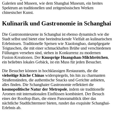
Galerien und Museen, wie dem Shanghai Museum, ein breites
Spektrum an traditionellen und zeitgenössischen Werken
chinesischer Kunst.
Kulinarik und Gastronomie in Schanghai
Die Gastronomieszene in Schanghai ist ebenso dynamisch wie die
Stadt selbst und bietet eine beeindruckende Vielfalt an kulinarischen
Erlebnissen. Traditionelle Speisen wie Xiaolongbao, dampfgegarte
Teigtaschen, die mit einer schmackhaften Brühe und verschiedenen
Füllungen versehen sind, stehen in Konkurrenz zu modernen
Fusion-Kreationen. Der
Knusprige Huangshan-Milchbrötchen
,
ein beliebtes lokales Gebäck, ist ein Muss für jeden Besucher.
Die Besucher können in hochklassigen Restaurants, die die
vielseitige Küche Chinas
widerspiegeln, bis hin zu charmanten
Straßenständen, die authentische Snacks und Gerichte anbieten,
alles finden. Die Schanghaier Gastronomie reflektiert die
kosmopolitische Natur der Metropole
, indem sie traditionelle
Aromen mit internationalen Einflüssen kombiniert. Der Besuch
eines der Rooftop-Bars, die einen Panoramablick über das
nächtliche Stadtlichtermeer bieten, rundet das exquisite Schanghai-
Erlebnis ab.