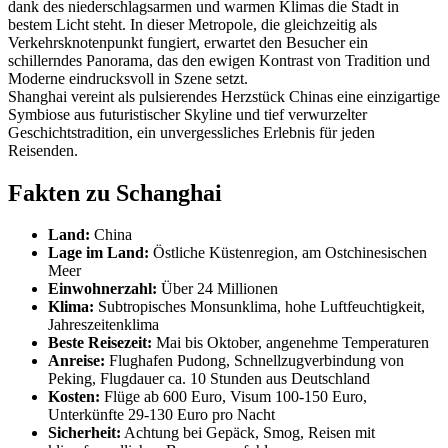
dank des niederschlagsarmen und warmen Klimas die Stadt in
bestem Licht steht. In dieser Metropole, die gleichzeitig als
Verkehrsknotenpunkt fungiert, erwartet den Besucher ein
schillerndes Panorama, das den ewigen Kontrast von Tradition und
Moderne eindrucksvoll in Szene setzt.
Shanghai vereint als pulsierendes Herzstück Chinas eine einzigartige
Symbiose aus futuristischer Skyline und tief verwurzelter
Geschichtstradition, ein unvergessliches Erlebnis für jeden
Reisenden.
Fakten zu Schanghai
Land:
China
Lage im Land:
Östliche Küstenregion, am Ostchinesischen
Meer
Einwohnerzahl:
Über 24 Millionen
Klima:
Subtropisches Monsunklima, hohe Luftfeuchtigkeit,
Jahreszeitenklima
Beste Reisezeit:
Mai bis Oktober, angenehme Temperaturen
Anreise:
Flughafen Pudong, Schnellzugverbindung von
Peking, Flugdauer ca. 10 Stunden aus Deutschland
Kosten:
Flüge ab 600 Euro, Visum 100-150 Euro,
Unterkünfte 29-130 Euro pro Nacht
Sicherheit:
Achtung bei Gepäck, Smog, Reisen mit