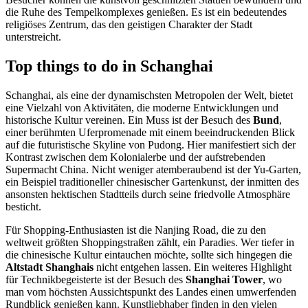
die Ruhe des Tempelkomplexes genießen. Es ist ein bedeutendes
religiöses Zentrum, das den geistigen Charakter der Stadt
unterstreicht.
Top things to do in Schanghai
Schanghai, als eine der dynamischsten Metropolen der Welt, bietet
eine Vielzahl von Aktivitäten, die moderne Entwicklungen und
historische Kultur vereinen. Ein Muss ist der Besuch des
Bund
,
einer berühmten Uferpromenade mit einem beeindruckenden Blick
auf die futuristische Skyline von Pudong. Hier manifestiert sich der
Kontrast zwischen dem Kolonialerbe und der aufstrebenden
Supermacht China. Nicht weniger atemberaubend ist der Yu-Garten,
ein Beispiel traditioneller chinesischer Gartenkunst, der inmitten des
ansonsten hektischen Stadtteils durch seine friedvolle Atmosphäre
besticht.
Für Shopping-Enthusiasten ist die Nanjing Road, die zu den
weltweit größten Shoppingstraßen zählt, ein Paradies. Wer tiefer in
die chinesische Kultur eintauchen möchte, sollte sich hingegen die
Altstadt Shanghais
nicht entgehen lassen. Ein weiteres Highlight
für Technikbegeisterte ist der Besuch des
Shanghai Tower
, wo
man vom höchsten Aussichtspunkt des Landes einen umwerfenden
Rundblick genießen kann. Kunstliebhaber finden in den vielen