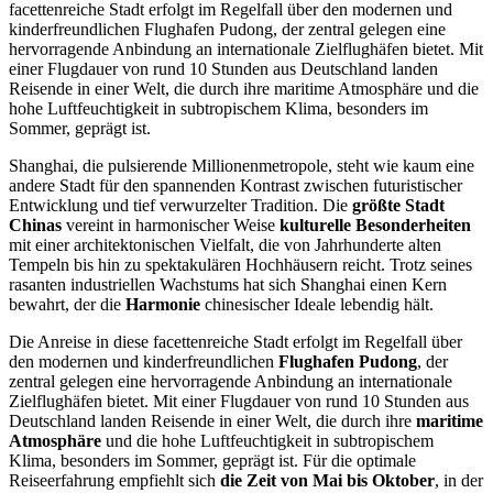
facettenreiche Stadt erfolgt im Regelfall über den modernen und
kinderfreundlichen Flughafen Pudong, der zentral gelegen eine
hervorragende Anbindung an internationale Zielflughäfen bietet. Mit
einer Flugdauer von rund 10 Stunden aus Deutschland landen
Reisende in einer Welt, die durch ihre maritime Atmosphäre und die
hohe Luftfeuchtigkeit in subtropischem Klima, besonders im
Sommer, geprägt ist.
Shanghai, die pulsierende Millionenmetropole, steht wie kaum eine
andere Stadt für den spannenden Kontrast zwischen futuristischer
Entwicklung und tief verwurzelter Tradition. Die
größte Stadt
Chinas
vereint in harmonischer Weise
kulturelle Besonderheiten
mit einer architektonischen Vielfalt, die von Jahrhunderte alten
Tempeln bis hin zu spektakulären Hochhäusern reicht. Trotz seines
rasanten industriellen Wachstums hat sich Shanghai einen Kern
bewahrt, der die
Harmonie
chinesischer Ideale lebendig hält.
Die Anreise in diese facettenreiche Stadt erfolgt im Regelfall über
den modernen und kinderfreundlichen
Flughafen Pudong
, der
zentral gelegen eine hervorragende Anbindung an internationale
Zielflughäfen bietet. Mit einer Flugdauer von rund 10 Stunden aus
Deutschland landen Reisende in einer Welt, die durch ihre
maritime
Atmosphäre
und die hohe Luftfeuchtigkeit in subtropischem
Klima, besonders im Sommer, geprägt ist. Für die optimale
Reiseerfahrung empfiehlt sich
die Zeit von Mai bis Oktober
, in der