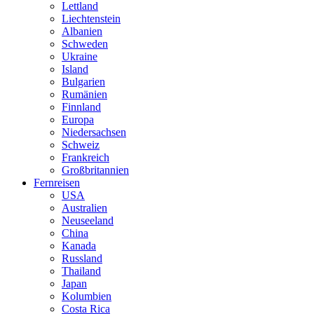
Lettland
Liechtenstein
Albanien
Schweden
Ukraine
Island
Bulgarien
Rumänien
Finnland
Europa
Niedersachsen
Schweiz
Frankreich
Großbritannien
Fernreisen
USA
Australien
Neuseeland
China
Kanada
Russland
Thailand
Japan
Kolumbien
Costa Rica