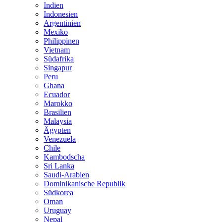
Indien
Indonesien
Argentinien
Mexiko
Philippinen
Vietnam
Südafrika
Singapur
Peru
Ghana
Ecuador
Marokko
Brasilien
Malaysia
Ägypten
Venezuela
Chile
Kambodscha
Sri Lanka
Saudi-Arabien
Dominikanische Republik
Südkorea
Oman
Uruguay
Nepal