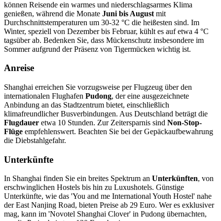
können Reisende ein warmes und niederschlagsarmes Klima
genießen, während die Monate
Juni bis August
mit
Durchschnittstemperaturen um 30-32 °C die heißesten sind. Im
Winter, speziell von Dezember bis Februar, kühlt es auf etwa 4 °C
tagsüber ab. Bedenken Sie, dass Mückenschutz insbesondere im
Sommer aufgrund der Präsenz von Tigermücken wichtig ist.
Anreise
Shanghai erreichen Sie vorzugsweise per Flugzeug über den
internationalen Flughafen
Pudong
, der eine ausgezeichnete
Anbindung an das Stadtzentrum bietet, einschließlich
klimafreundlicher Busverbindungen. Aus Deutschland beträgt die
Flugdauer
etwa 10 Stunden. Zur Zeitersparnis sind
Non-Stop-
Flüge
empfehlenswert. Beachten Sie bei der Gepäckaufbewahrung
die Diebstahlgefahr.
Unterkünfte
In Shanghai finden Sie ein breites Spektrum an
Unterkünften
, von
erschwinglichen Hostels bis hin zu Luxushotels. Günstige
Unterkünfte, wie das 'You and me International Youth Hostel' nahe
der East Nanjing Road, bieten Preise ab 29 Euro. Wer es exklusiver
mag, kann im 'Novotel Shanghai Clover' in Pudong übernachten,