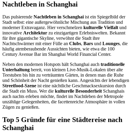
Nachtleben in Schanghai
Das pulsierende
Nachtleben in Schanghai
ist ein Spiegelbild der
Stadt selbst: eine außergewöhnliche Mischung aus Tradition und
moderner Extravaganz. Hier verschmelzen
kulturelle Vielfalt
und
innovative
Architektur
zu einzigartigen Erlebniswelten. Bekannt
für ihre gigantische Skyline, verwöhnt die Stadt ihre
Nachtschwärmer mit einer Fülle an
Clubs
,
Bars
und
Lounges
, die
häufig atemberaubende Aussichten bieten, wie etwa die 100
Century Avenue Bar im Shanghai World Financial Center.
Neben den modernen Hotspots hält Schanghai auch
traditionelle
Unterhaltung
bereit, von kleinen Live-Musik-Lokalen über alte
Teestuben bis hin zu verträumten Gärten, in denen man die Ruhe
und Schönheit der Nacht genießen kann. Angesichts der lebendigen
Streetfood-Szene
ist eine nächtliche Geschmacksexkursion durch
die Stadt ein Muss. Wer die
kulturelle Besonderheit
Schanghais
auch nachts erleben möchte, findet im Nachtleben der Metropole
unzählige Gelegenheiten, die facettenreiche Atmosphäre in vollen
Zügen zu genießen.
Top 5 Gründe für eine Städtereise nach
Schanghai