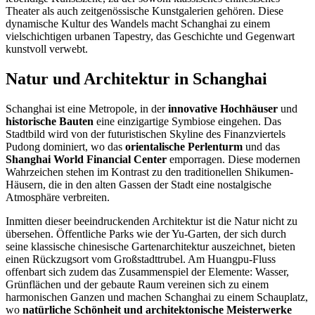
Theater als auch zeitgenössische Kunstgalerien gehören. Diese
dynamische Kultur des Wandels macht Schanghai zu einem
vielschichtigen urbanen Tapestry, das Geschichte und Gegenwart
kunstvoll verwebt.
Natur und Architektur in Schanghai
Schanghai ist eine Metropole, in der
innovative Hochhäuser
und
historische Bauten
eine einzigartige Symbiose eingehen. Das
Stadtbild wird von der futuristischen Skyline des Finanzviertels
Pudong dominiert, wo das
orientalische Perlenturm
und das
Shanghai World Financial Center
emporragen. Diese modernen
Wahrzeichen stehen im Kontrast zu den traditionellen Shikumen-
Häusern, die in den alten Gassen der Stadt eine nostalgische
Atmosphäre verbreiten.
Inmitten dieser beeindruckenden Architektur ist die Natur nicht zu
übersehen. Öffentliche Parks wie der Yu-Garten, der sich durch
seine klassische chinesische Gartenarchitektur auszeichnet, bieten
einen Rückzugsort vom Großstadttrubel. Am Huangpu-Fluss
offenbart sich zudem das Zusammenspiel der Elemente: Wasser,
Grünflächen und der gebaute Raum vereinen sich zu einem
harmonischen Ganzen und machen Schanghai zu einem Schauplatz,
wo
natürliche Schönheit und architektonische Meisterwerke