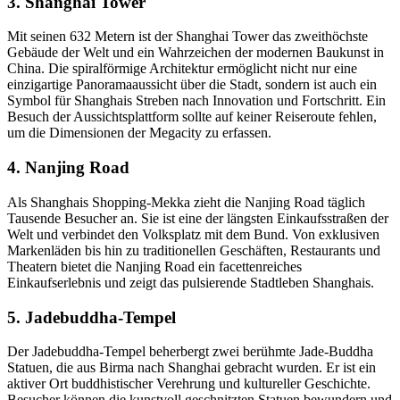
3. Shanghai Tower
Mit seinen 632 Metern ist der Shanghai Tower das zweithöchste
Gebäude der Welt und ein Wahrzeichen der modernen Baukunst in
China. Die spiralförmige Architektur ermöglicht nicht nur eine
einzigartige Panoramaaussicht über die Stadt, sondern ist auch ein
Symbol für Shanghais Streben nach Innovation und Fortschritt. Ein
Besuch der Aussichtsplattform sollte auf keiner Reiseroute fehlen,
um die Dimensionen der Megacity zu erfassen.
4. Nanjing Road
Als Shanghais Shopping-Mekka zieht die Nanjing Road täglich
Tausende Besucher an. Sie ist eine der längsten Einkaufsstraßen der
Welt und verbindet den Volksplatz mit dem Bund. Von exklusiven
Markenläden bis hin zu traditionellen Geschäften, Restaurants und
Theatern bietet die Nanjing Road ein facettenreiches
Einkaufserlebnis und zeigt das pulsierende Stadtleben Shanghais.
5. Jadebuddha-Tempel
Der Jadebuddha-Tempel beherbergt zwei berühmte Jade-Buddha
Statuen, die aus Birma nach Shanghai gebracht wurden. Er ist ein
aktiver Ort buddhistischer Verehrung und kultureller Geschichte.
Besucher können die kunstvoll geschnitzten Statuen bewundern und