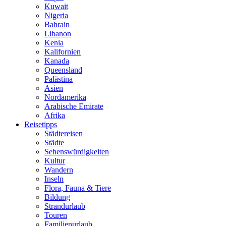
Kuwait
Nigeria
Bahrain
Libanon
Kenia
Kalifornien
Kanada
Queensland
Palästina
Asien
Nordamerika
Arabische Emirate
Afrika
Reisetipps
Städtereisen
Städte
Sehenswürdigkeiten
Kultur
Wandern
Inseln
Flora, Fauna & Tiere
Bildung
Strandurlaub
Touren
Familienurlaub