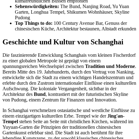
klimafreundlichen Bussen empfohlen
Sehenswürdigkeiten:
The Bund, Nanjing Road, Yu Yuan
Garten, Longhua Tempel, Shikumen Wohnhäuser, Skyline
Pudong
Top Things to do:
100 Century Avenue Bar, Genuss der
chinesischen Küche, Architektur bestaunen, Altstadt erkunden
Geschichte und Kultur von Schanghai
Die faszinierende Entwicklung Schanghais vom kleinen Fischerdorf
zu einer globalen Metropole ist geprägt von einem
spannungsreichen Wechselspiel zwischen
Tradition und Moderne
.
Bereits Mitte des 19. Jahrhunderts, durch den Vertrag von Nanking,
entwickelte sich die Stadt zu einem wichtigen Handelszentrum und
erlebte durch den Zustrom internationaler Einflüsse einen kulturellen
Aufschwung. Die koloniale Vergangenheit, sichtbar in der
Architektur des
Bund
, kontrastiert mit der futuristischen Skyline
von Pudong, einem Zentrum für Finanzen und Innovation.
In Schanghai verschmelzen ostasiatische und westliche Einflüsse zu
einem einzigartigen kulturellen Erbe. Tempel wie der
Jing'an-
Tempel
stehen Seite an Seite mit christlichen Kirchen, während im
Yuyuan-Garten die Prinzipien der traditionellen chinesischen
Gartenkunst erlebbar sind. Die Stadt ist auch berühmt für ihre
lebendige Kunstszene, zu der sowohl klassisches chinesisches