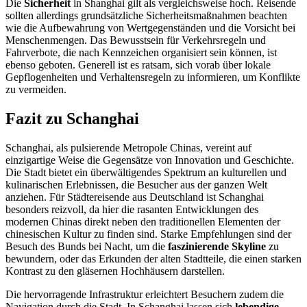
Die
Sicherheit
in Shanghai gilt als vergleichsweise hoch. Reisende
sollten allerdings grundsätzliche Sicherheitsmaßnahmen beachten
wie die Aufbewahrung von Wertgegenständen und die Vorsicht bei
Menschenmengen. Das Bewusstsein für Verkehrsregeln und
Fahrverbote, die nach Kennzeichen organisiert sein können, ist
ebenso geboten. Generell ist es ratsam, sich vorab über lokale
Gepflogenheiten und Verhaltensregeln zu informieren, um Konflikte
zu vermeiden.
Fazit zu Schanghai
Schanghai, als pulsierende Metropole Chinas, vereint auf
einzigartige Weise die Gegensätze von Innovation und Geschichte.
Die Stadt bietet ein überwältigendes Spektrum an kulturellen und
kulinarischen Erlebnissen, die Besucher aus der ganzen Welt
anziehen. Für Städtereisende aus Deutschland ist Schanghai
besonders reizvoll, da hier die rasanten Entwicklungen des
modernen Chinas direkt neben den traditionellen Elementen der
chinesischen Kultur zu finden sind. Starke Empfehlungen sind der
Besuch des Bunds bei Nacht, um die
faszinierende Skyline
zu
bewundern, oder das Erkunden der alten Stadtteile, die einen starken
Kontrast zu den gläsernen Hochhäusern darstellen.
Die hervorragende Infrastruktur erleichtert Besuchern zudem die
Navigation durch die Stadt. In Schanghai lassen sich
lebendige