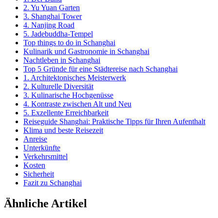
2. Yu Yuan Garten
3. Shanghai Tower
4. Nanjing Road
5. Jadebuddha-Tempel
Top things to do in Schanghai
Kulinarik und Gastronomie in Schanghai
Nachtleben in Schanghai
Top 5 Gründe für eine Städtereise nach Schanghai
1. Architektonisches Meisterwerk
2. Kulturelle Diversität
3. Kulinarische Hochgenüsse
4. Kontraste zwischen Alt und Neu
5. Exzellente Erreichbarkeit
Reiseguide Shanghai: Praktische Tipps für Ihren Aufenthalt
Klima und beste Reisezeit
Anreise
Unterkünfte
Verkehrsmittel
Kosten
Sicherheit
Fazit zu Schanghai
Ähnliche Artikel