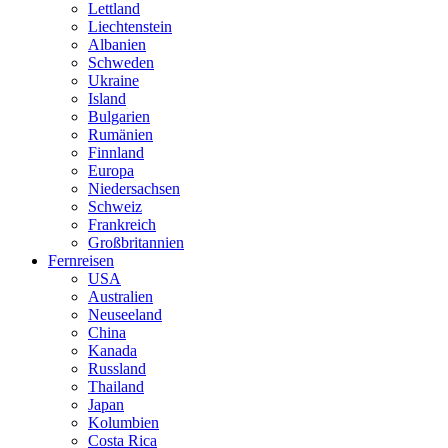
Lettland
Liechtenstein
Albanien
Schweden
Ukraine
Island
Bulgarien
Rumänien
Finnland
Europa
Niedersachsen
Schweiz
Frankreich
Großbritannien
Fernreisen
USA
Australien
Neuseeland
China
Kanada
Russland
Thailand
Japan
Kolumbien
Costa Rica