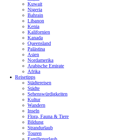
Kuwait
Nigeria
Bahrain
Libanon
Kenia
Kalifornien
Kanada
Queensland
Palästina
Asien
Nordamerika
Arabische Emirate
Afrika
Reisetipps
Städtereisen
Städte
Sehenswürdigkeiten
Kultur
Wandern
Inseln
Flora, Fauna & Tiere
Bildung
Strandurlaub
Touren
Familienurlaub