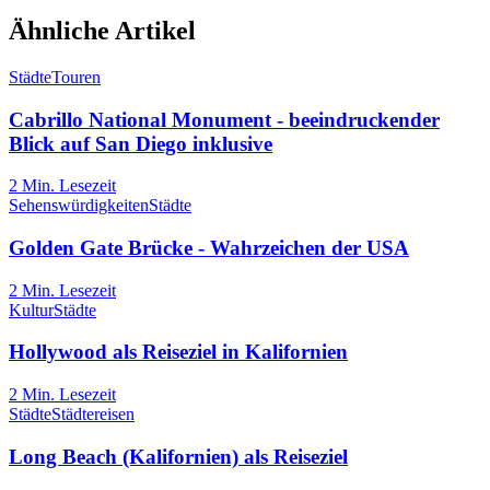
Ähnliche Artikel
Städte
Touren
Cabrillo National Monument - beeindruckender
Blick auf San Diego inklusive
2
Min. Lesezeit
Sehenswürdigkeiten
Städte
Golden Gate Brücke - Wahrzeichen der USA
2
Min. Lesezeit
Kultur
Städte
Hollywood als Reiseziel in Kalifornien
2
Min. Lesezeit
Städte
Städtereisen
Long Beach (Kalifornien) als Reiseziel