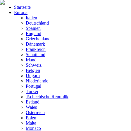
Startseite
Europa
Italien
Deutschland
Spanien
England
Griechenland
Dänemark
Frankreich
Schottland
Irland
Schweiz
Belgien
Ungarn
Niederlande
Portugal
Türkei
Tschechische Republik
Estland
Wales
Österreich
Polen
Malta
Monaco