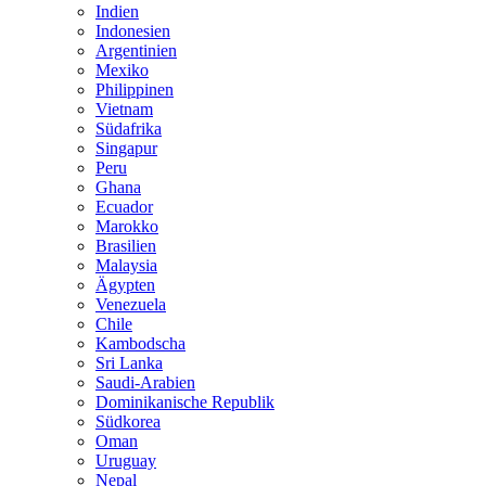
Indien
Indonesien
Argentinien
Mexiko
Philippinen
Vietnam
Südafrika
Singapur
Peru
Ghana
Ecuador
Marokko
Brasilien
Malaysia
Ägypten
Venezuela
Chile
Kambodscha
Sri Lanka
Saudi-Arabien
Dominikanische Republik
Südkorea
Oman
Uruguay
Nepal