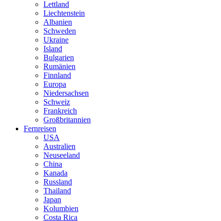
Lettland
Liechtenstein
Albanien
Schweden
Ukraine
Island
Bulgarien
Rumänien
Finnland
Europa
Niedersachsen
Schweiz
Frankreich
Großbritannien
Fernreisen
USA
Australien
Neuseeland
China
Kanada
Russland
Thailand
Japan
Kolumbien
Costa Rica