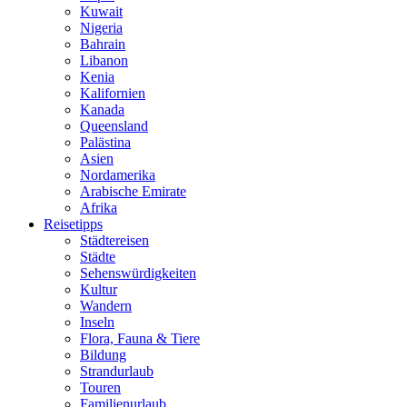
Kuwait
Nigeria
Bahrain
Libanon
Kenia
Kalifornien
Kanada
Queensland
Palästina
Asien
Nordamerika
Arabische Emirate
Afrika
Reisetipps
Städtereisen
Städte
Sehenswürdigkeiten
Kultur
Wandern
Inseln
Flora, Fauna & Tiere
Bildung
Strandurlaub
Touren
Familienurlaub