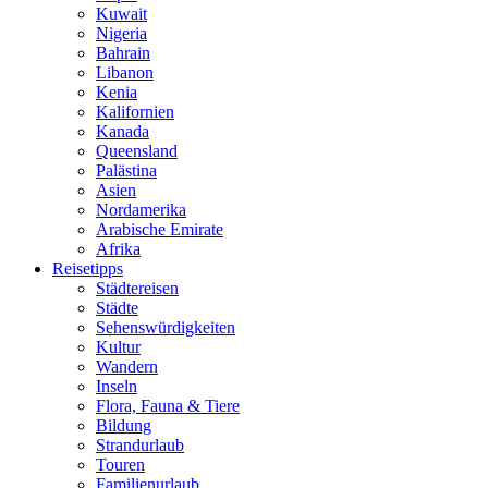
Kuwait
Nigeria
Bahrain
Libanon
Kenia
Kalifornien
Kanada
Queensland
Palästina
Asien
Nordamerika
Arabische Emirate
Afrika
Reisetipps
Städtereisen
Städte
Sehenswürdigkeiten
Kultur
Wandern
Inseln
Flora, Fauna & Tiere
Bildung
Strandurlaub
Touren
Familienurlaub