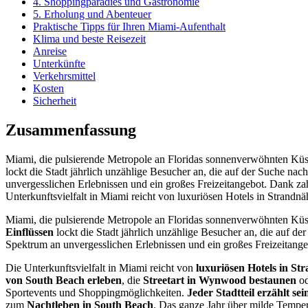
4. Shoppingparadies und Gastronomie
5. Erholung und Abenteuer
Praktische Tipps für Ihren Miami-Aufenthalt
Klima und beste Reisezeit
Anreise
Unterkünfte
Verkehrsmittel
Kosten
Sicherheit
Zusammenfassung
Miami, die pulsierende Metropole an Floridas sonnenverwöhnten Küste,
lockt die Stadt jährlich unzählige Besucher an, die auf der Suche nach
unvergesslichen Erlebnissen und ein großes Freizeitangebot. Dank zahl
Unterkunftsvielfalt in Miami reicht von luxuriösen Hotels in Strandnä
Miami, die pulsierende Metropole an Floridas sonnenverwöhnten Küste
Einflüssen
lockt die Stadt jährlich unzählige Besucher an, die auf de
Spektrum an unvergesslichen Erlebnissen und ein großes Freizeitang
Die Unterkunftsvielfalt in Miami reicht von
luxuriösen Hotels in St
von South Beach erleben
, die
Streetart in Wynwood bestaunen
od
Sportevents und Shoppingmöglichkeiten.
Jeder Stadtteil erzählt se
zum
Nachtleben in South Beach
. Das ganze Jahr über milde Tempe