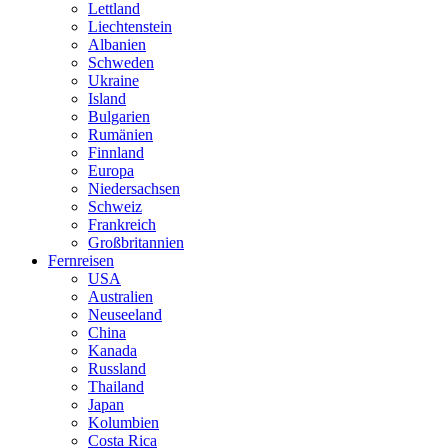
Lettland
Liechtenstein
Albanien
Schweden
Ukraine
Island
Bulgarien
Rumänien
Finnland
Europa
Niedersachsen
Schweiz
Frankreich
Großbritannien
Fernreisen
USA
Australien
Neuseeland
China
Kanada
Russland
Thailand
Japan
Kolumbien
Costa Rica