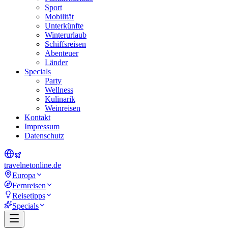
Sport
Mobilität
Unterkünfte
Winterurlaub
Schiffsreisen
Abenteuer
Länder
Specials
Party
Wellness
Kulinarik
Weinreisen
Kontakt
Impressum
Datenschutz
travel
net
online.de
Europa
Fernreisen
Reisetipps
Specials