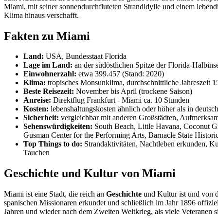
Miami, mit seiner sonnendurchfluteten Strandidylle und einem lebendi
Klima hinaus verschafft.
Fakten zu Miami
Land:
USA, Bundesstaat Florida
Lage im Land:
an der südöstlichen Spitze der Florida-Halbins
Einwohnerzahl:
etwa 399.457 (Stand: 2020)
Klima:
tropisches Monsunklima, durchschnittliche Jahreszeit 
Beste Reisezeit:
November bis April (trockene Saison)
Anreise:
Direktflug Frankfurt - Miami ca. 10 Stunden
Kosten:
lebenshaltungskosten ähnlich oder höher als in deuts
Sicherheit:
vergleichbar mit anderen Großstädten, Aufmerksamk
Sehenswürdigkeiten:
South Beach, Little Havana, Coconut 
Gusman Center for the Performing Arts, Barnacle State Histo
Top Things to do:
Strandaktivitäten, Nachtleben erkunden, Ku
Tauchen
Geschichte und Kultur von Miami
Miami ist eine Stadt, die reich an
Geschichte
und Kultur ist und von d
spanischen Missionaren erkundet und schließlich im Jahr 1896 offizie
Jahren und wieder nach dem Zweiten Weltkrieg, als viele Veteranen si