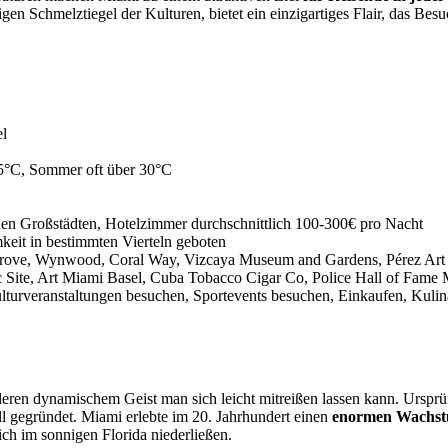
gen Schmelztiegel der Kulturen, bietet ein einzigartiges Flair, das Be
el
15°C, Sommer oft über 30°C
chen Großstädten, Hotelzimmer durchschnittlich 100-300€ pro Nacht
eit in bestimmten Vierteln geboten
Grove, Wynwood, Coral Way, Vizcaya Museum and Gardens, Pérez Art
ric Site, Art Miami Basel, Cuba Tobacco Cigar Co, Police Hall of Fa
lturveranstaltungen besuchen, Sportevents besuchen, Einkaufen, Kulin
eren dynamischem Geist man sich leicht mitreißen lassen kann. Ursprü
ll gegründet. Miami erlebte im 20. Jahrhundert einen
enormen Wachst
ch im sonnigen Florida niederließen.