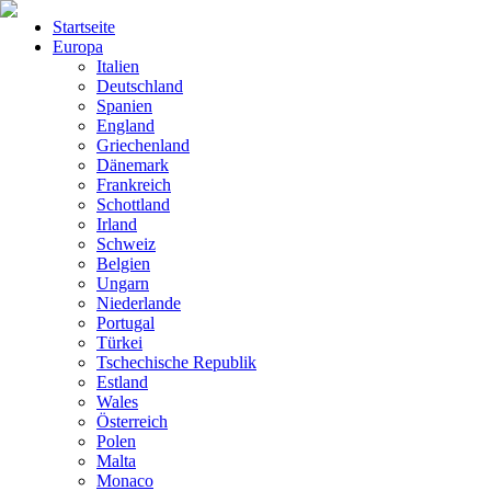
Startseite
Europa
Italien
Deutschland
Spanien
England
Griechenland
Dänemark
Frankreich
Schottland
Irland
Schweiz
Belgien
Ungarn
Niederlande
Portugal
Türkei
Tschechische Republik
Estland
Wales
Österreich
Polen
Malta
Monaco