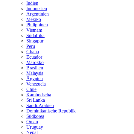
Indien
Indonesien
Argentinien
Mexiko
Philippinen
Vietnam
Südafrika
Singapur
Peru
Ghana
Ecuador
Marokko
Brasilien
Malaysia
Ägypten
Venezuela
Chile
Kambodscha
Sri Lanka
Saudi-Arabien
Dominikanische Republik
Südkorea
Oman
Uruguay
Nepal