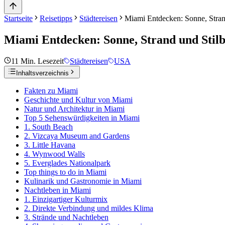
Startseite
Reisetipps
Städtereisen
Miami Entdecken: Sonne, Stran
Miami Entdecken: Sonne, Strand und Stilb
11
Min. Lesezeit
Städtereisen
USA
Inhaltsverzeichnis
Fakten zu Miami
Geschichte und Kultur von Miami
Natur und Architektur in Miami
Top 5 Sehenswürdigkeiten in Miami
1. South Beach
2. Vizcaya Museum and Gardens
3. Little Havana
4. Wynwood Walls
5. Everglades Nationalpark
Top things to do in Miami
Kulinarik und Gastronomie in Miami
Nachtleben in Miami
1. Einzigartiger Kulturmix
2. Direkte Verbindung und mildes Klima
3. Strände und Nachtleben