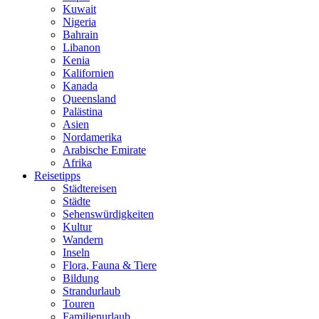
Kuwait
Nigeria
Bahrain
Libanon
Kenia
Kalifornien
Kanada
Queensland
Palästina
Asien
Nordamerika
Arabische Emirate
Afrika
Reisetipps
Städtereisen
Städte
Sehenswürdigkeiten
Kultur
Wandern
Inseln
Flora, Fauna & Tiere
Bildung
Strandurlaub
Touren
Familienurlaub