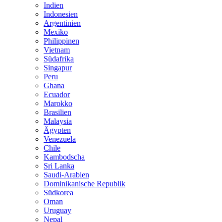
Indien
Indonesien
Argentinien
Mexiko
Philippinen
Vietnam
Südafrika
Singapur
Peru
Ghana
Ecuador
Marokko
Brasilien
Malaysia
Ägypten
Venezuela
Chile
Kambodscha
Sri Lanka
Saudi-Arabien
Dominikanische Republik
Südkorea
Oman
Uruguay
Nepal