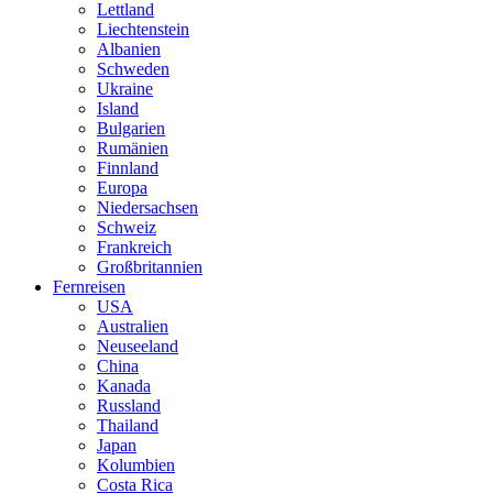
Lettland
Liechtenstein
Albanien
Schweden
Ukraine
Island
Bulgarien
Rumänien
Finnland
Europa
Niedersachsen
Schweiz
Frankreich
Großbritannien
Fernreisen
USA
Australien
Neuseeland
China
Kanada
Russland
Thailand
Japan
Kolumbien
Costa Rica