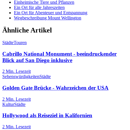
Einheimische Tiere und Pflanzen
Ein Ort für alle Jahreszeiten
Ein Ort für Abenteuer und Entspannung
Wegbeschreibung Mount Wellington
Ähnliche Artikel
Städte
Touren
Cabrillo National Monument - beeindruckender
Blick auf San Diego inklusive
2
Min. Lesezeit
Sehenswürdigkeiten
Städte
Golden Gate Brücke - Wahrzeichen der USA
2
Min. Lesezeit
Kultur
Städte
Hollywood als Reiseziel in Kalifornien
2
Min. Lesezeit