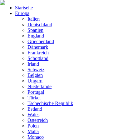
Startseite
Europa
Italien
Deutschland
Spanien
England
Griechenland
Dänemark
Frankreich
Schottland
Irland
Schweiz
Belgien
Ungarn
Niederlande
Portugal
Türkei
Tschechische Republik
Estland
Wales
Österreich
Polen
Malta
Monaco