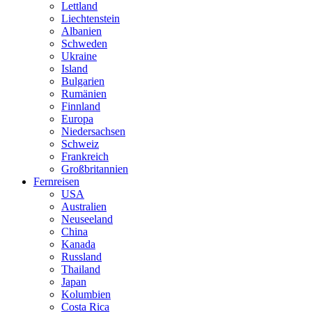
Lettland
Liechtenstein
Albanien
Schweden
Ukraine
Island
Bulgarien
Rumänien
Finnland
Europa
Niedersachsen
Schweiz
Frankreich
Großbritannien
Fernreisen
USA
Australien
Neuseeland
China
Kanada
Russland
Thailand
Japan
Kolumbien
Costa Rica