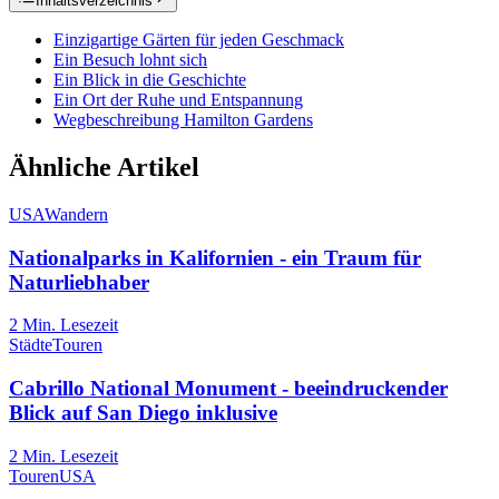
Inhaltsverzeichnis
Einzigartige Gärten für jeden Geschmack
Ein Besuch lohnt sich
Ein Blick in die Geschichte
Ein Ort der Ruhe und Entspannung
Wegbeschreibung Hamilton Gardens
Ähnliche Artikel
USA
Wandern
Nationalparks in Kalifornien - ein Traum für
Naturliebhaber
2
Min. Lesezeit
Städte
Touren
Cabrillo National Monument - beeindruckender
Blick auf San Diego inklusive
2
Min. Lesezeit
Touren
USA