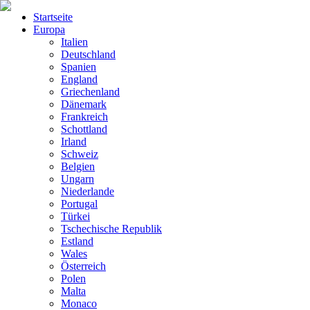
Startseite
Europa
Italien
Deutschland
Spanien
England
Griechenland
Dänemark
Frankreich
Schottland
Irland
Schweiz
Belgien
Ungarn
Niederlande
Portugal
Türkei
Tschechische Republik
Estland
Wales
Österreich
Polen
Malta
Monaco