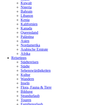
Kuwait
Nigeria
Bahrain
Libanon
Kenia
Kalifornien
Kanada
Queensland
Palästina
Asien
Nordamerika
Arabische Emirate
Afrika
Reisetipps
Städtereisen
Städte
Sehenswürdigkeiten
Kultur
Wandern
Inseln
Flora, Fauna & Tiere
Bildung
Strandurlaub
Touren
Familienurlaub