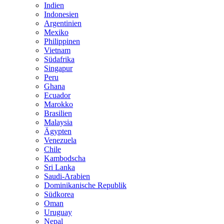
Indien
Indonesien
Argentinien
Mexiko
Philippinen
Vietnam
Südafrika
Singapur
Peru
Ghana
Ecuador
Marokko
Brasilien
Malaysia
Ägypten
Venezuela
Chile
Kambodscha
Sri Lanka
Saudi-Arabien
Dominikanische Republik
Südkorea
Oman
Uruguay
Nepal