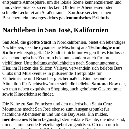
entspannte Atmosphäre, um die lokale Szene kennenzulernen und
innovative Snacks zu entdecken. Ob feines Abendessen oder
schnelle Leckerei am Straßenrand – San José serviert seinen
Besuchern ein unvergessliches
gastronomisches Erlebnis
.
Nachtleben in San José, Kalifornien
San José, die
größte Stadt
in Nordkalifornien, bietet ein lebendiges
Nachtleben, das die dynamische Mischung aus
Technologie und
Kultur
widerspiegelt. Die Stadt ist nicht nur wegen ihres Einflusses
als technologisches Zentrum bekannt, sondern auch für ihre
vielfältigen Unterhaltungsmöglichkeiten nach Sonnenuntergang.
Hier, im Herzen des Silicon Valleys, verwandeln sich belebte Bars,
Clubs und Musikvenues in pulsierende Treffpunkte für
Einheimische und Besucher gleichermaßen. Eine besondere
Attraktion für Nachtschwärmer stellt die beliebte
Santana Row
dar,
wo man neben exquisitem Shopping auch gehobene Gastronomie
sowie Kinoerlebnisse findet.
Die Nähe zu San Francisco und den malerischen Santa Cruz
Mountains macht San José ebenso zum Ausgangspunkt für
nächtliche Abenteuer in und um die Bay Area. Ein mildes,
mediterranes Klima
begünstigt sternenklare Nächte, die ideal sind,
um das umfassende Freizeitangebot zu genießen. Ob man nun in