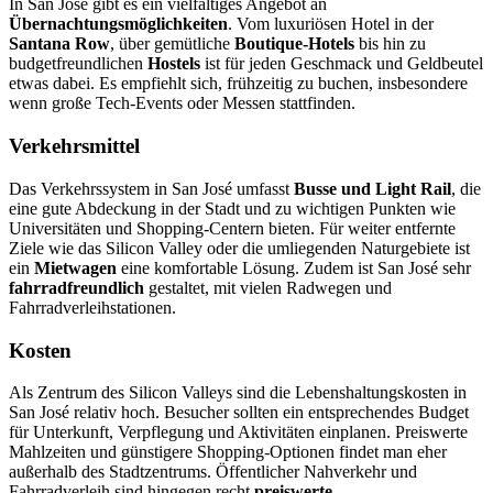
In San José gibt es ein vielfältiges Angebot an
Übernachtungsmöglichkeiten
. Vom luxuriösen Hotel in der
Santana Row
, über gemütliche
Boutique-Hotels
bis hin zu
budgetfreundlichen
Hostels
ist für jeden Geschmack und Geldbeutel
etwas dabei. Es empfiehlt sich, frühzeitig zu buchen, insbesondere
wenn große Tech-Events oder Messen stattfinden.
Verkehrsmittel
Das Verkehrssystem in San José umfasst
Busse und Light Rail
, die
eine gute Abdeckung in der Stadt und zu wichtigen Punkten wie
Universitäten und Shopping-Centern bieten. Für weiter entfernte
Ziele wie das Silicon Valley oder die umliegenden Naturgebiete ist
ein
Mietwagen
eine komfortable Lösung. Zudem ist San José sehr
fahrradfreundlich
gestaltet, mit vielen Radwegen und
Fahrradverleihstationen.
Kosten
Als Zentrum des Silicon Valleys sind die Lebenshaltungskosten in
San José relativ hoch. Besucher sollten ein entsprechendes Budget
für Unterkunft, Verpflegung und Aktivitäten einplanen. Preiswerte
Mahlzeiten und günstigere Shopping-Optionen findet man eher
außerhalb des Stadtzentrums. Öffentlicher Nahverkehr und
Fahrradverleih sind hingegen recht
preiswerte