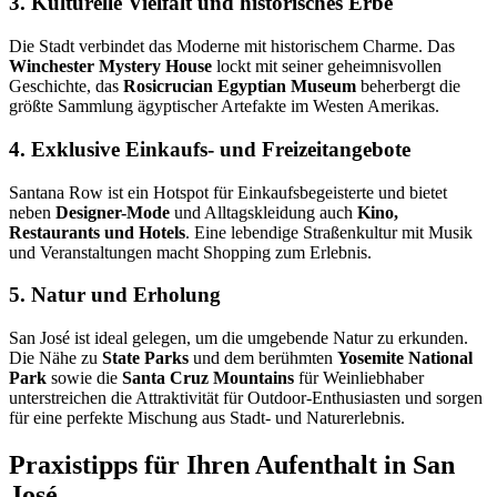
3. Kulturelle Vielfalt und historisches Erbe
Die Stadt verbindet das Moderne mit historischem Charme. Das
Winchester Mystery House
lockt mit seiner geheimnisvollen
Geschichte, das
Rosicrucian Egyptian Museum
beherbergt die
größte Sammlung ägyptischer Artefakte im Westen Amerikas.
4. Exklusive Einkaufs- und Freizeitangebote
Santana Row ist ein Hotspot für Einkaufsbegeisterte und bietet
neben
Designer-Mode
und Alltagskleidung auch
Kino,
Restaurants und Hotels
. Eine lebendige Straßenkultur mit Musik
und Veranstaltungen macht Shopping zum Erlebnis.
5. Natur und Erholung
San José ist ideal gelegen, um die umgebende Natur zu erkunden.
Die Nähe zu
State Parks
und dem berühmten
Yosemite National
Park
sowie die
Santa Cruz Mountains
für Weinliebhaber
unterstreichen die Attraktivität für Outdoor-Enthusiasten und sorgen
für eine perfekte Mischung aus Stadt- und Naturerlebnis.
Praxistipps für Ihren Aufenthalt in San
José