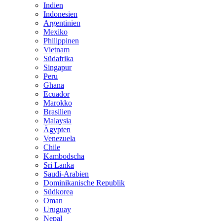
Indien
Indonesien
Argentinien
Mexiko
Philippinen
Vietnam
Südafrika
Singapur
Peru
Ghana
Ecuador
Marokko
Brasilien
Malaysia
Ägypten
Venezuela
Chile
Kambodscha
Sri Lanka
Saudi-Arabien
Dominikanische Republik
Südkorea
Oman
Uruguay
Nepal