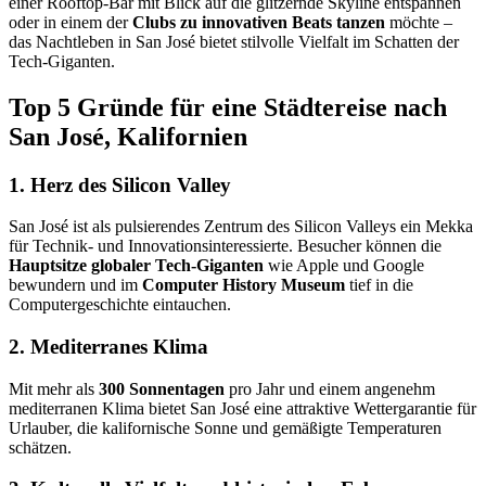
einer Rooftop-Bar mit Blick auf die glitzernde Skyline entspannen
oder in einem der
Clubs zu innovativen Beats tanzen
möchte –
das Nachtleben in San José bietet stilvolle Vielfalt im Schatten der
Tech-Giganten.
Top 5 Gründe für eine Städtereise nach
San José, Kalifornien
1. Herz des Silicon Valley
San José ist als pulsierendes Zentrum des Silicon Valleys ein Mekka
für Technik- und Innovationsinteressierte. Besucher können die
Hauptsitze globaler Tech-Giganten
wie Apple und Google
bewundern und im
Computer History Museum
tief in die
Computergeschichte eintauchen.
2. Mediterranes Klima
Mit mehr als
300 Sonnentagen
pro Jahr und einem angenehm
mediterranen Klima bietet San José eine attraktive Wettergarantie für
Urlauber, die kalifornische Sonne und gemäßigte Temperaturen
schätzen.