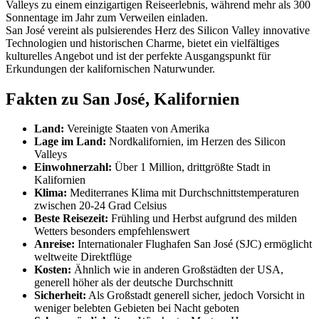
Valleys zu einem einzigartigen Reiseerlebnis, während mehr als 300
Sonnentage im Jahr zum Verweilen einladen.
San José vereint als pulsierendes Herz des Silicon Valley innovative
Technologien und historischen Charme, bietet ein vielfältiges
kulturelles Angebot und ist der perfekte Ausgangspunkt für
Erkundungen der kalifornischen Naturwunder.
Fakten zu San José, Kalifornien
Land:
Vereinigte Staaten von Amerika
Lage im Land:
Nordkalifornien, im Herzen des Silicon
Valleys
Einwohnerzahl:
Über 1 Million, drittgrößte Stadt in
Kalifornien
Klima:
Mediterranes Klima mit Durchschnittstemperaturen
zwischen 20-24 Grad Celsius
Beste Reisezeit:
Frühling und Herbst aufgrund des milden
Wetters besonders empfehlenswert
Anreise:
Internationaler Flughafen San José (SJC) ermöglicht
weltweite Direktflüge
Kosten:
Ähnlich wie in anderen Großstädten der USA,
generell höher als der deutsche Durchschnitt
Sicherheit:
Als Großstadt generell sicher, jedoch Vorsicht in
weniger belebten Gebieten bei Nacht geboten