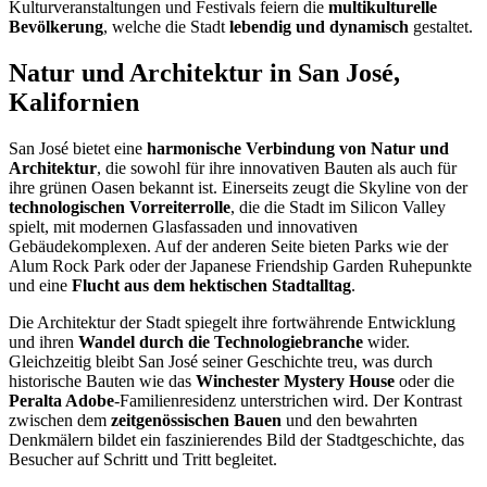
Kulturveranstaltungen und Festivals feiern die
multikulturelle
Bevölkerung
, welche die Stadt
lebendig und dynamisch
gestaltet.
Natur und Architektur in San José,
Kalifornien
San José bietet eine
harmonische Verbindung von Natur und
Architektur
, die sowohl für ihre innovativen Bauten als auch für
ihre grünen Oasen bekannt ist. Einerseits zeugt die Skyline von der
technologischen Vorreiterrolle
, die die Stadt im Silicon Valley
spielt, mit modernen Glasfassaden und innovativen
Gebäudekomplexen. Auf der anderen Seite bieten Parks wie der
Alum Rock Park oder der Japanese Friendship Garden Ruhepunkte
und eine
Flucht aus dem hektischen Stadtalltag
.
Die Architektur der Stadt spiegelt ihre fortwährende Entwicklung
und ihren
Wandel durch die Technologiebranche
wider.
Gleichzeitig bleibt San José seiner Geschichte treu, was durch
historische Bauten wie das
Winchester Mystery House
oder die
Peralta Adobe
-Familienresidenz unterstrichen wird. Der Kontrast
zwischen dem
zeitgenössischen Bauen
und den bewahrten
Denkmälern bildet ein faszinierendes Bild der Stadtgeschichte, das
Besucher auf Schritt und Tritt begleitet.