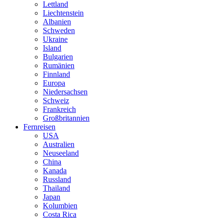
Lettland
Liechtenstein
Albanien
Schweden
Ukraine
Island
Bulgarien
Rumänien
Finnland
Europa
Niedersachsen
Schweiz
Frankreich
Großbritannien
Fernreisen
USA
Australien
Neuseeland
China
Kanada
Russland
Thailand
Japan
Kolumbien
Costa Rica