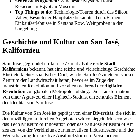
Sehenswürdigkeiten:
Winchester Mystery House,
Rosicrucian Egyptian Museum
Top Things to do:
Technologie-Touren durch das Silicon
Valley, Besuch der Hauptsitze bekannter Tech-Firmen,
Einkaufserlebnisse in Santana Row, Weinproben in der
Umgebung
Geschichte und Kultur von San José,
Kalifornien
San José
, gegründet im Jahr 1777 und als die
erste Stadt
Kaliforniens
bekannt, hat eine reiche und vielschichtige Geschichte.
Einst ein kleines spanisches Dorf, wuchs San José zu einem starken
Zentrum der Landwirtschaft heran, bevor es im Zuge der
industriellen Revolution und vor allem während der
digitalen
Revolution
zur globalen Metropole aufstieg. Die Transformation
von einer Agrar- zu einer Hightech-Stadt ist ein zentrales Element
der Identität von San José.
Die Kultur von San José ist geprägt von einer
Diversität
, die sich in
den unzähligen kulturellen Angeboten widerspiegelt. Museen wie
das Tech Museum of Innovation oder das San José Museum of Art
zeugen von der Verbindung zur innovativen Industrieszene und der
Wertschätzung für kreative Ausdrucksformen. Verschiedene