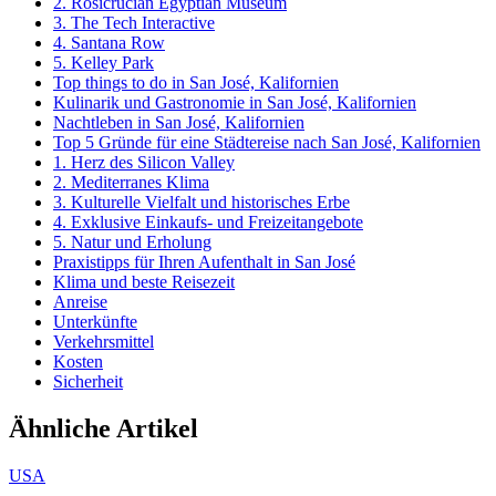
2. Rosicrucian Egyptian Museum
3. The Tech Interactive
4. Santana Row
5. Kelley Park
Top things to do in San José, Kalifornien
Kulinarik und Gastronomie in San José, Kalifornien
Nachtleben in San José, Kalifornien
Top 5 Gründe für eine Städtereise nach San José, Kalifornien
1. Herz des Silicon Valley
2. Mediterranes Klima
3. Kulturelle Vielfalt und historisches Erbe
4. Exklusive Einkaufs- und Freizeitangebote
5. Natur und Erholung
Praxistipps für Ihren Aufenthalt in San José
Klima und beste Reisezeit
Anreise
Unterkünfte
Verkehrsmittel
Kosten
Sicherheit
Ähnliche Artikel
USA