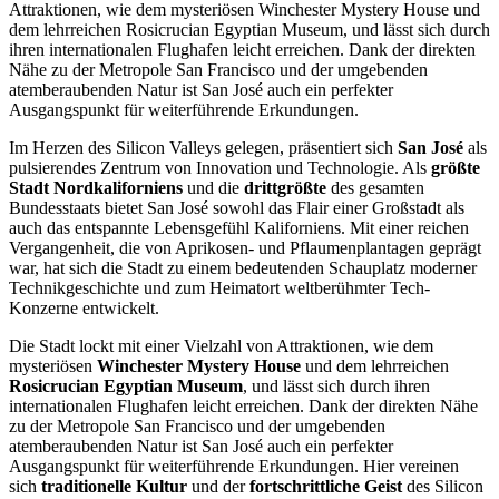
Attraktionen, wie dem mysteriösen Winchester Mystery House und
dem lehrreichen Rosicrucian Egyptian Museum, und lässt sich durch
ihren internationalen Flughafen leicht erreichen. Dank der direkten
Nähe zu der Metropole San Francisco und der umgebenden
atemberaubenden Natur ist San José auch ein perfekter
Ausgangspunkt für weiterführende Erkundungen.
Im Herzen des Silicon Valleys gelegen, präsentiert sich
San José
als
pulsierendes Zentrum von Innovation und Technologie. Als
größte
Stadt Nordkaliforniens
und die
drittgrößte
des gesamten
Bundesstaats bietet San José sowohl das Flair einer Großstadt als
auch das entspannte Lebensgefühl Kaliforniens. Mit einer reichen
Vergangenheit, die von Aprikosen- und Pflaumenplantagen geprägt
war, hat sich die Stadt zu einem bedeutenden Schauplatz moderner
Technikgeschichte und zum Heimatort weltberühmter Tech-
Konzerne entwickelt.
Die Stadt lockt mit einer Vielzahl von Attraktionen, wie dem
mysteriösen
Winchester Mystery House
und dem lehrreichen
Rosicrucian Egyptian Museum
, und lässt sich durch ihren
internationalen Flughafen leicht erreichen. Dank der direkten Nähe
zu der Metropole San Francisco und der umgebenden
atemberaubenden Natur ist San José auch ein perfekter
Ausgangspunkt für weiterführende Erkundungen. Hier vereinen
sich
traditionelle Kultur
und der
fortschrittliche Geist
des Silicon