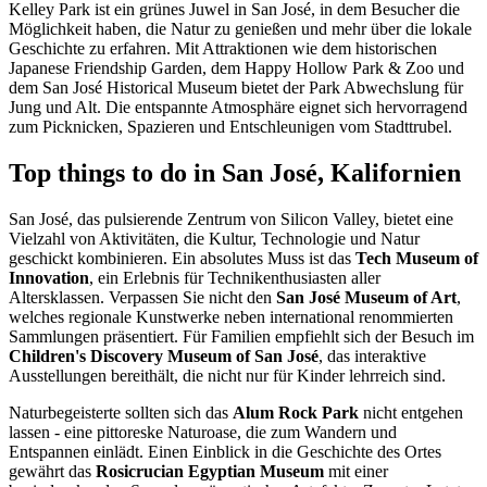
Kelley Park ist ein grünes Juwel in San José, in dem Besucher die
Möglichkeit haben, die Natur zu genießen und mehr über die lokale
Geschichte zu erfahren. Mit Attraktionen wie dem historischen
Japanese Friendship Garden, dem Happy Hollow Park & Zoo und
dem San José Historical Museum bietet der Park Abwechslung für
Jung und Alt. Die entspannte Atmosphäre eignet sich hervorragend
zum Picknicken, Spazieren und Entschleunigen vom Stadttrubel.
Top things to do in San José, Kalifornien
San José, das pulsierende Zentrum von Silicon Valley, bietet eine
Vielzahl von Aktivitäten, die Kultur, Technologie und Natur
geschickt kombinieren. Ein absolutes Muss ist das
Tech Museum of
Innovation
, ein Erlebnis für Technikenthusiasten aller
Altersklassen. Verpassen Sie nicht den
San José Museum of Art
,
welches regionale Kunstwerke neben international renommierten
Sammlungen präsentiert. Für Familien empfiehlt sich der Besuch im
Children's Discovery Museum of San José
, das interaktive
Ausstellungen bereithält, die nicht nur für Kinder lehrreich sind.
Naturbegeisterte sollten sich das
Alum Rock Park
nicht entgehen
lassen - eine pittoreske Naturoase, die zum Wandern und
Entspannen einlädt. Einen Einblick in die Geschichte des Ortes
gewährt das
Rosicrucian Egyptian Museum
mit einer