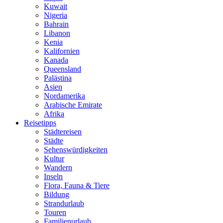
Kuwait
Nigeria
Bahrain
Libanon
Kenia
Kalifornien
Kanada
Queensland
Palästina
Asien
Nordamerika
Arabische Emirate
Afrika
Reisetipps
Städtereisen
Städte
Sehenswürdigkeiten
Kultur
Wandern
Inseln
Flora, Fauna & Tiere
Bildung
Strandurlaub
Touren
Familienurlaub