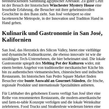
beeindruckenden Sammlung ägyptischer Artefakte. Zu guter Letzt
ist der Besuch der historischen
Winchester Mystery House
eine
fesselnde Erfahrung, die Besucher mit ihrer geheimnisvollen
Geschichte in den Bann zieht. San José verkörpert so eine
facettenreiche Metropole, in der Innovation und Tradition Hand in
Hand gehen.
Kulinarik und Gastronomie in San José,
Kalifornien
San José, das Herzstück des Silicon Valley, bietet eine vielfältige
und dynamische Kulinarikszene, die ebenso innovativ ist wie die
unzähligen Tech-Unternehmen, die hier beheimatet sind. Die lokale
Gastronomie spiegelt den
Melting Pot der Kulturen
wider, mit
einem breiten Angebot von traditioneller mexikanischer Küche bis
hin zu authentischen vietnamesischen, chinesischen und indischen
Restaurants. Im historischen San Pedro Square Market finden
Besucher eine
bunte Auswahl an Gourmet-Ständen
, die frische,
regionale Produkte und internationale Spezialitäten anbieten.
Für Liebhaber des gehobenen Essens verfügt San José über eine
Reihe von renommierten Restaurants, die modern-amerikanische
und farm-to-table Konzepte verfolgen und die lokale Weinkultur
zelebrieren. Food Trucks und Straßenfeste wiederum bieten eine