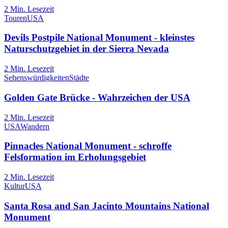
2
Min. Lesezeit
Touren
USA
Devils Postpile National Monument - kleinstes
Naturschutzgebiet in der Sierra Nevada
2
Min. Lesezeit
Sehenswürdigkeiten
Städte
Golden Gate Brücke - Wahrzeichen der USA
2
Min. Lesezeit
USA
Wandern
Pinnacles National Monument - schroffe
Felsformation im Erholungsgebiet
2
Min. Lesezeit
Kultur
USA
Santa Rosa and San Jacinto Mountains National
Monument