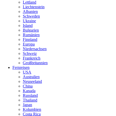
Lettland
Liechtenstein
Albanien
Schweden
Ukraine
Island
Bulgarien
Rumänien
Finnland
Europa
Niedersachsen
Schweiz
Frankreich
Großbritannien
Fernreisen
USA
Australien
Neuseeland
China
Kanada
Russland
Thailand
Japan
Kolumbien
Costa Rica