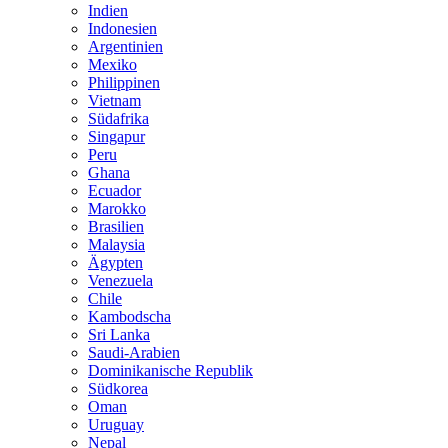
Indien
Indonesien
Argentinien
Mexiko
Philippinen
Vietnam
Südafrika
Singapur
Peru
Ghana
Ecuador
Marokko
Brasilien
Malaysia
Ägypten
Venezuela
Chile
Kambodscha
Sri Lanka
Saudi-Arabien
Dominikanische Republik
Südkorea
Oman
Uruguay
Nepal