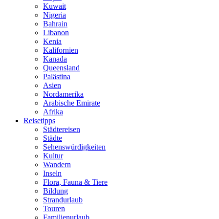
Kuwait
Nigeria
Bahrain
Libanon
Kenia
Kalifornien
Kanada
Queensland
Palästina
Asien
Nordamerika
Arabische Emirate
Afrika
Reisetipps
Städtereisen
Städte
Sehenswürdigkeiten
Kultur
Wandern
Inseln
Flora, Fauna & Tiere
Bildung
Strandurlaub
Touren
Familienurlaub