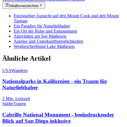
Inhaltsverzeichnis
Einzigartige Aussicht auf den Mount Cook und den Mount
Tasman
Ein Paradies für Naturliebhaber
Ein Ort der Ruhe und Entspannung
Aktivitäten am See Matheson
Anreise und Unterkunftsmöglichkeiten
Wegbeschreibung Lake Matheson
Ähnliche Artikel
USA
Wandern
Nationalparks in Kalifornien - ein Traum für
Naturliebhaber
2
Min. Lesezeit
Städte
Touren
Cabrillo National Monument - beeindruckender
Blick auf San Diego inklusive