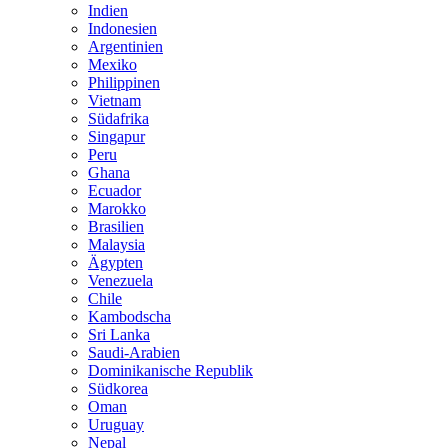
Indien
Indonesien
Argentinien
Mexiko
Philippinen
Vietnam
Südafrika
Singapur
Peru
Ghana
Ecuador
Marokko
Brasilien
Malaysia
Ägypten
Venezuela
Chile
Kambodscha
Sri Lanka
Saudi-Arabien
Dominikanische Republik
Südkorea
Oman
Uruguay
Nepal