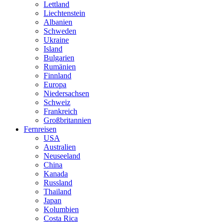
Lettland
Liechtenstein
Albanien
Schweden
Ukraine
Island
Bulgarien
Rumänien
Finnland
Europa
Niedersachsen
Schweiz
Frankreich
Großbritannien
Fernreisen
USA
Australien
Neuseeland
China
Kanada
Russland
Thailand
Japan
Kolumbien
Costa Rica