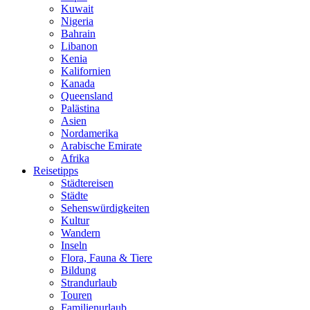
Kuwait
Nigeria
Bahrain
Libanon
Kenia
Kalifornien
Kanada
Queensland
Palästina
Asien
Nordamerika
Arabische Emirate
Afrika
Reisetipps
Städtereisen
Städte
Sehenswürdigkeiten
Kultur
Wandern
Inseln
Flora, Fauna & Tiere
Bildung
Strandurlaub
Touren
Familienurlaub