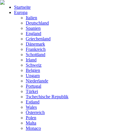
Startseite
Europa
Italien
Deutschland
Spanien
England
Griechenland
Dänemark
Frankreich
Schottland
Irland
Schweiz
Belgien
Ungarn
Niederlande
Portugal
Türkei
Tschechische Republik
Estland
Wales
Österreich
Polen
Malta
Monaco