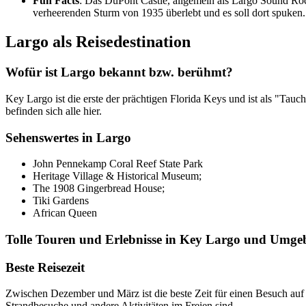
Fun Facts
: Das DuPont Castle, allgemein als Largo Sound Roc
verheerenden Sturm von 1935 überlebt und es soll dort spuken.
Largo als Reisedestination
Wofür ist Largo bekannt bzw. berühmt?
Key Largo ist die erste der prächtigen Florida Keys und ist als "Ta
befinden sich alle hier.
Sehenswertes in Largo
John Pennekamp Coral Reef State Park
Heritage Village & Historical Museum;
The 1908 Gingerbread House;
Tiki Gardens
African Queen
Tolle Touren und Erlebnisse in Key Largo und Umg
Beste Reisezeit
Zwischen Dezember und März ist die beste Zeit für einen Besuch auf
Strandbesuche und andere Aktivitäten im Freien sind.