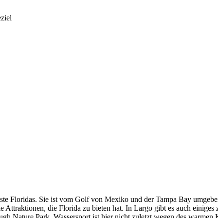
ziel
ste Floridas. Sie ist vom Golf von Mexiko und der Tampa Bay umgeben, 
e Attraktionen, die Florida zu bieten hat. In Largo gibt es auch einiges
 Nature Park. Wassersport ist hier nicht zuletzt wegen des warmen Kl