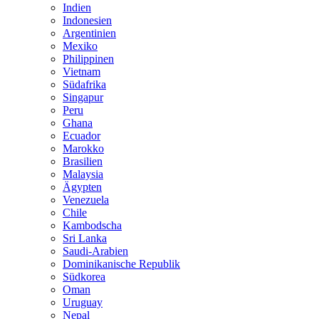
Indien
Indonesien
Argentinien
Mexiko
Philippinen
Vietnam
Südafrika
Singapur
Peru
Ghana
Ecuador
Marokko
Brasilien
Malaysia
Ägypten
Venezuela
Chile
Kambodscha
Sri Lanka
Saudi-Arabien
Dominikanische Republik
Südkorea
Oman
Uruguay
Nepal