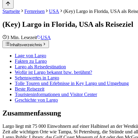
Startseite
Fernreisen
USA
(Key) Largo in Florida, USA als Reise
(Key) Largo in Florida, USA als Reiseziel
3
Min. Lesezeit
USA
Inhaltsverzeichnis
Lage von Largo
Fakten zu Largo
Largo als Reisedestination
Wofür ist Largo bekannt bzw. berühmt?
Sehenswertes in Largo
Tolle Touren und Erlebnisse in Key Largo und Umgebung
Beste Reisezeit
Touristeninformationen und Visitor Center
Geschichte von Largo
Zusammenfassung
Largo liegt mit 75 000 Einwohnern auf einer Halbinsel an der Westkü
Zeit alle wichtigen Orte wie Tampa, St Petersburg, die Strände und all
Largo Public Library, das Gulf Coast Museum of Art oder den McGough