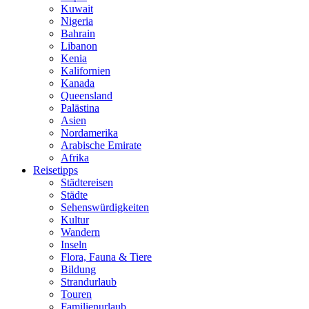
Kuwait
Nigeria
Bahrain
Libanon
Kenia
Kalifornien
Kanada
Queensland
Palästina
Asien
Nordamerika
Arabische Emirate
Afrika
Reisetipps
Städtereisen
Städte
Sehenswürdigkeiten
Kultur
Wandern
Inseln
Flora, Fauna & Tiere
Bildung
Strandurlaub
Touren
Familienurlaub