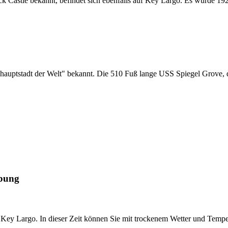
k Castle bekannt, befindet sich ebenfalls auf Key Largo. Es wurde 19
uchhauptstadt der Welt" bekannt. Die 510 Fuß lange USS Spiegel Grove
ebung
 Key Largo. In dieser Zeit können Sie mit trockenem Wetter und Tempe