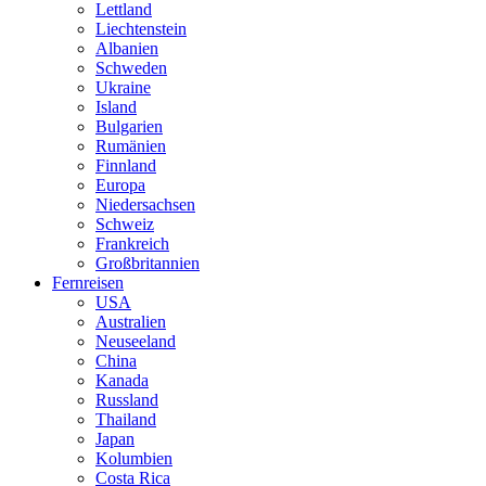
Lettland
Liechtenstein
Albanien
Schweden
Ukraine
Island
Bulgarien
Rumänien
Finnland
Europa
Niedersachsen
Schweiz
Frankreich
Großbritannien
Fernreisen
USA
Australien
Neuseeland
China
Kanada
Russland
Thailand
Japan
Kolumbien
Costa Rica