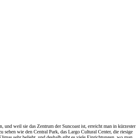
und weil sie das Zentrum der Suncoast ist, erreicht man in kürzester
 zu sehen wie den Central Park, das Largo Cultural Center, die riesige
imas sehr beliebt, und deshalb gibt es viele Einrichtungen, wo man