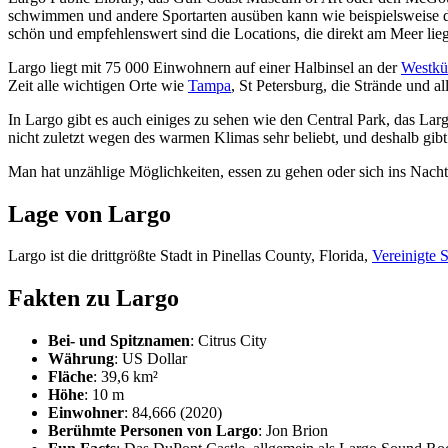
schwimmen und andere Sportarten ausüben kann wie beispielsweise da
schön und empfehlenswert sind die Locations, die direkt am Meer lie
Largo liegt mit 75 000 Einwohnern auf einer Halbinsel an der
Westküs
Zeit alle wichtigen Orte wie
Tampa
, St Petersburg, die Strände und al
In Largo gibt es auch einiges zu sehen wie den Central Park, das Lar
nicht zuletzt wegen des warmen Klimas sehr beliebt, und deshalb gi
Man hat unzählige Möglichkeiten, essen zu gehen oder sich ins Nacht
Lage von Largo
Largo ist die drittgrößte Stadt in Pinellas County, Florida,
Vereinigte S
Fakten zu Largo
Bei- und Spitznamen
: Citrus City
Währung
: US Dollar
Fläche
: 39,6 km²
Höhe
: 10 m
Einwohner
: 84,666 (2020)
Berühmte Personen von Largo
: Jon Brion