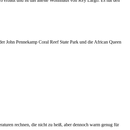
20 erbaut und ist das älteste Wohnhaus von Key Largo. Es hat den
, der John Pennekamp Coral Reef State Park und die African Queen
raturen rechnen, die nicht zu heiß, aber dennoch warm genug für