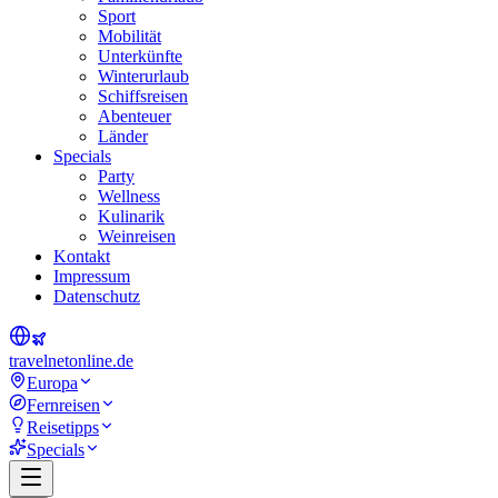
Sport
Mobilität
Unterkünfte
Winterurlaub
Schiffsreisen
Abenteuer
Länder
Specials
Party
Wellness
Kulinarik
Weinreisen
Kontakt
Impressum
Datenschutz
travel
net
online.de
Europa
Fernreisen
Reisetipps
Specials