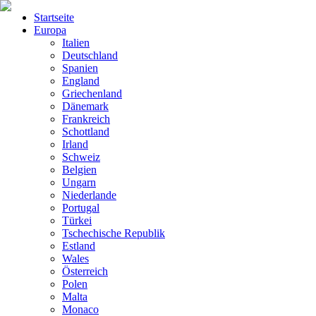
Startseite
Europa
Italien
Deutschland
Spanien
England
Griechenland
Dänemark
Frankreich
Schottland
Irland
Schweiz
Belgien
Ungarn
Niederlande
Portugal
Türkei
Tschechische Republik
Estland
Wales
Österreich
Polen
Malta
Monaco