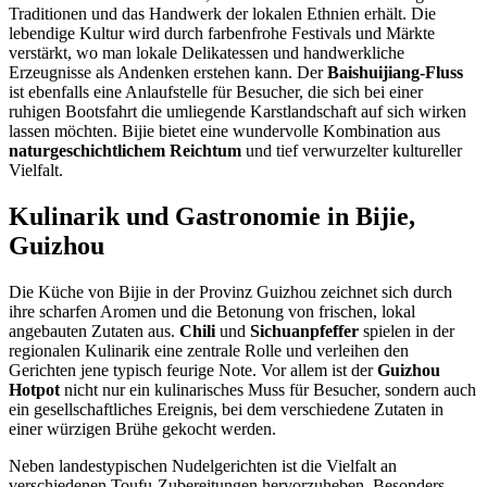
Traditionen und das Handwerk der lokalen Ethnien erhält. Die
lebendige Kultur wird durch farbenfrohe Festivals und Märkte
verstärkt, wo man lokale Delikatessen und handwerkliche
Erzeugnisse als Andenken erstehen kann. Der
Baishuijiang-Fluss
ist ebenfalls eine Anlaufstelle für Besucher, die sich bei einer
ruhigen Bootsfahrt die umliegende Karstlandschaft auf sich wirken
lassen möchten. Bijie bietet eine wundervolle Kombination aus
naturgeschichtlichem Reichtum
und tief verwurzelter kultureller
Vielfalt.
Kulinarik und Gastronomie in Bijie,
Guizhou
Die Küche von Bijie in der Provinz Guizhou zeichnet sich durch
ihre scharfen Aromen und die Betonung von frischen, lokal
angebauten Zutaten aus.
Chili
und
Sichuanpfeffer
spielen in der
regionalen Kulinarik eine zentrale Rolle und verleihen den
Gerichten jene typisch feurige Note. Vor allem ist der
Guizhou
Hotpot
nicht nur ein kulinarisches Muss für Besucher, sondern auch
ein gesellschaftliches Ereignis, bei dem verschiedene Zutaten in
einer würzigen Brühe gekocht werden.
Neben landestypischen Nudelgerichten ist die Vielfalt an
verschiedenen Toufu-Zubereitungen hervorzuheben. Besonders