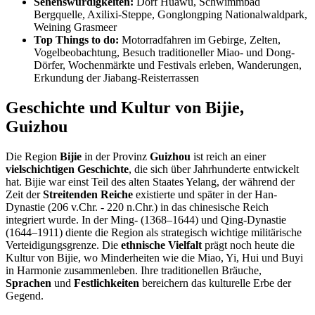
Sehenswürdigkeiten:
Dorf Huawu, Schwimmbad
Bergquelle, Axilixi-Steppe, Gonglongping Nationalwaldpark,
Weining Grasmeer
Top Things to do:
Motorradfahren im Gebirge, Zelten,
Vogelbeobachtung, Besuch traditioneller Miao- und Dong-
Dörfer, Wochenmärkte und Festivals erleben, Wanderungen,
Erkundung der Jiabang-Reisterrassen
Geschichte und Kultur von Bijie,
Guizhou
Die Region
Bijie
in der Provinz
Guizhou
ist reich an einer
vielschichtigen Geschichte
, die sich über Jahrhunderte entwickelt
hat. Bijie war einst Teil des alten Staates Yelang, der während der
Zeit der
Streitenden Reiche
existierte und später in der Han-
Dynastie (206 v.Chr. - 220 n.Chr.) in das chinesische Reich
integriert wurde. In der Ming- (1368–1644) und Qing-Dynastie
(1644–1911) diente die Region als strategisch wichtige militärische
Verteidigungsgrenze. Die
ethnische Vielfalt
prägt noch heute die
Kultur von Bijie, wo Minderheiten wie die Miao, Yi, Hui und Buyi
in Harmonie zusammenleben. Ihre traditionellen Bräuche,
Sprachen
und
Festlichkeiten
bereichern das kulturelle Erbe der
Gegend.