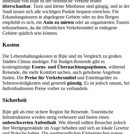
Innerhalb von Bijie ist der öffentliche Verkehr relativ
überschaubar
. Taxis und kleine Minibusse sind gängig, und in der
Stadt lassen sich alle wichtigen Punkte bequem erreichen. Für
Erkundungstouren in abgelegene Gebiete oder zu den Bergen
empfiehlt es sich, ein
Auto zu mieten
oder an organisierten Touren
teilzunehmen, da die öffentlichen Verkehrsmittel in entlegene
Gebiete spärlich sein können.
Kosten
Die Lebenshaltungskosten in Bijie sind im Vergleich zu großen
Städten Chinas niedriger. Für Budget-Reisende gibt es
kostengünstige
Essens- und Übernachtungsoptionen
, während
Reisende, die mehr Komfort suchen, auch gehobene Angebote
finden. Die
Preise für Verkehrsmittel
und Eintrittsgelder zu
Sehenswürdigkeiten sind generell
günstig
. Es ist jedoch ratsam, bei
Individualtouren Preise vorher zu verhandeln.
Sicherheit
Bijie gilt als eine sichere Region für Reisende. Touristische
Infrastrukturen werden stetig verbessert und bieten einen
unbeschwerten Aufenthalt
. Wie überall sollten Besucher jedoch
ihre Wertgegenstände im Auge behalten und sich an lokale Gesetze
und Bräuche halten. Die gastfreundlichen Einheimischen tragen