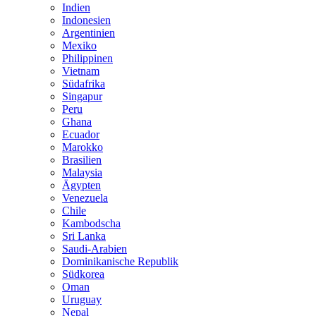
Indien
Indonesien
Argentinien
Mexiko
Philippinen
Vietnam
Südafrika
Singapur
Peru
Ghana
Ecuador
Marokko
Brasilien
Malaysia
Ägypten
Venezuela
Chile
Kambodscha
Sri Lanka
Saudi-Arabien
Dominikanische Republik
Südkorea
Oman
Uruguay
Nepal