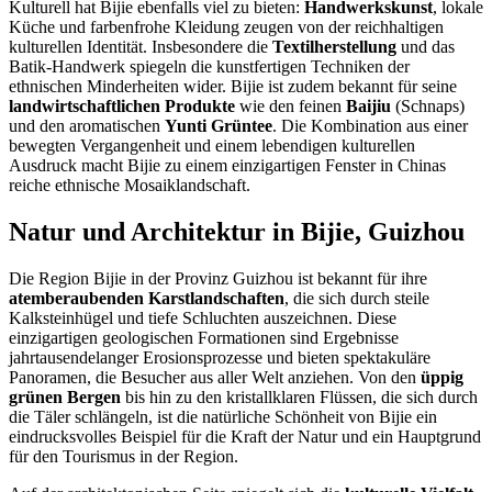
Kulturell hat Bijie ebenfalls viel zu bieten:
Handwerkskunst
, lokale
Küche und farbenfrohe Kleidung zeugen von der reichhaltigen
kulturellen Identität. Insbesondere die
Textilherstellung
und das
Batik-Handwerk spiegeln die kunstfertigen Techniken der
ethnischen Minderheiten wider. Bijie ist zudem bekannt für seine
landwirtschaftlichen Produkte
wie den feinen
Baijiu
(Schnaps)
und den aromatischen
Yunti Grüntee
. Die Kombination aus einer
bewegten Vergangenheit und einem lebendigen kulturellen
Ausdruck macht Bijie zu einem einzigartigen Fenster in Chinas
reiche ethnische Mosaiklandschaft.
Natur und Architektur in Bijie, Guizhou
Die Region Bijie in der Provinz Guizhou ist bekannt für ihre
atemberaubenden Karstlandschaften
, die sich durch steile
Kalksteinhügel und tiefe Schluchten auszeichnen. Diese
einzigartigen geologischen Formationen sind Ergebnisse
jahrtausendelanger Erosionsprozesse und bieten spektakuläre
Panoramen, die Besucher aus aller Welt anziehen. Von den
üppig
grünen Bergen
bis hin zu den kristallklaren Flüssen, die sich durch
die Täler schlängeln, ist die natürliche Schönheit von Bijie ein
eindrucksvolles Beispiel für die Kraft der Natur und ein Hauptgrund
für den Tourismus in der Region.