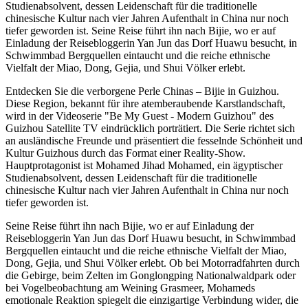
Studienabsolvent, dessen Leidenschaft für die traditionelle
chinesische Kultur nach vier Jahren Aufenthalt in China nur noch
tiefer geworden ist. Seine Reise führt ihn nach Bijie, wo er auf
Einladung der Reisebloggerin Yan Jun das Dorf Huawu besucht, in
Schwimmbad Bergquellen eintaucht und die reiche ethnische
Vielfalt der Miao, Dong, Gejia, und Shui Völker erlebt.
Entdecken Sie die verborgene Perle Chinas – Bijie in Guizhou.
Diese Region, bekannt für ihre atemberaubende Karstlandschaft,
wird in der Videoserie "Be My Guest - Modern Guizhou" des
Guizhou Satellite TV eindrücklich porträtiert. Die Serie richtet sich
an ausländische Freunde und präsentiert die fesselnde Schönheit und
Kultur Guizhous durch das Format einer Reality-Show.
Hauptprotagonist ist Mohamed Jihad Mohamed, ein ägyptischer
Studienabsolvent, dessen Leidenschaft für die traditionelle
chinesische Kultur nach vier Jahren Aufenthalt in China nur noch
tiefer geworden ist.
Seine Reise führt ihn nach Bijie, wo er auf Einladung der
Reisebloggerin Yan Jun das Dorf Huawu besucht, in Schwimmbad
Bergquellen eintaucht und die reiche ethnische Vielfalt der Miao,
Dong, Gejia, und Shui Völker erlebt. Ob bei Motorradfahrten durch
die Gebirge, beim Zelten im Gonglongping Nationalwaldpark oder
bei Vogelbeobachtung am Weining Grasmeer, Mohameds
emotionale Reaktion spiegelt die einzigartige Verbindung wider, die