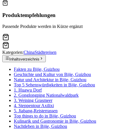
Produktempfehlungen
Passende Produkte werden in Kürze ergänzt
Kategorien:
China
Städtereisen
Inhaltsverzeichnis
Fakten zu Bijie, Guizhou
Geschichte und Kultur von Bijie, Guizhou
Natur und Architektur in Bijie, Guizhou
Top 5 Sehenswürdigkeiten in Bijie, Guizhou
1. Huawu Dorf
2. Gonglongping Nationalwaldpark
3. Weining Grasmeer
4. Steppentour Axilixi
5. Jiabang-Reisterrassen
Top things to do in Bijie, Guizhou
Kulinarik und Gastronomie in Bijie, Guizhou
Nachtleben in Bijie, Guizhou