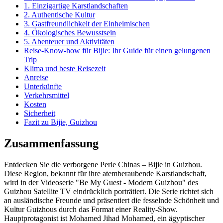
1. Einzigartige Karstlandschaften
2. Authentische Kultur
3. Gastfreundlichkeit der Einheimischen
4. Ökologisches Bewusstsein
5. Abenteuer und Aktivitäten
Reise-Know-how für Bijie: Ihr Guide für einen gelungenen
Trip
Klima und beste Reisezeit
Anreise
Unterkünfte
Verkehrsmittel
Kosten
Sicherheit
Fazit zu Bijie, Guizhou
Zusammenfassung
Entdecken Sie die verborgene Perle Chinas – Bijie in Guizhou.
Diese Region, bekannt für ihre atemberaubende Karstlandschaft,
wird in der Videoserie "Be My Guest - Modern Guizhou" des
Guizhou Satellite TV eindrücklich porträtiert. Die Serie richtet sich
an ausländische Freunde und präsentiert die fesselnde Schönheit und
Kultur Guizhous durch das Format einer Reality-Show.
Hauptprotagonist ist Mohamed Jihad Mohamed, ein ägyptischer