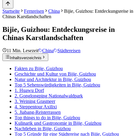
Startseite
Fernreisen
China
Bijie, Guizhou: Entdeckungsreise in
Chinas Karstlandschaften
Bijie, Guizhou: Entdeckungsreise in
Chinas Karstlandschaften
11
Min. Lesezeit
China
Städtereisen
Inhaltsverzeichnis
Fakten zu Bijie, Guizhou
Geschichte und Kultur von Bijie, Guizhou
Natur und Architektur in Bijie, Guizhou
Top 5 Sehenswürdigkeiten in Bijie, Guizhou
1. Huawu Dorf
2. Gonglongping Nationalwaldpark
3. Weining Grasmeer
4. Steppentour Axilixi
5. Jiabang-Reisterrassen
Top things to do in Bijie, Guizhou
Kulinarik und Gastronomie in Bijie, Guizhou
Nachtleben in Bijie, Guizhou
Top 5 Gründe für eine Städtereise nach Bijie, Guizhou