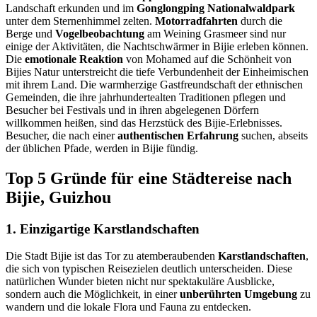
Landschaft erkunden und im
Gonglongping Nationalwaldpark
unter dem Sternenhimmel zelten.
Motorradfahrten
durch die
Berge und
Vogelbeobachtung
am Weining Grasmeer sind nur
einige der Aktivitäten, die Nachtschwärmer in Bijie erleben können.
Die
emotionale Reaktion
von Mohamed auf die Schönheit von
Bijies Natur unterstreicht die tiefe Verbundenheit der Einheimischen
mit ihrem Land. Die warmherzige Gastfreundschaft der ethnischen
Gemeinden, die ihre jahrhundertealten Traditionen pflegen und
Besucher bei Festivals und in ihren abgelegenen Dörfern
willkommen heißen, sind das Herzstück des Bijie-Erlebnisses.
Besucher, die nach einer
authentischen Erfahrung
suchen, abseits
der üblichen Pfade, werden in Bijie fündig.
Top 5 Gründe für eine Städtereise nach
Bijie, Guizhou
1. Einzigartige Karstlandschaften
Die Stadt Bijie ist das Tor zu atemberaubenden
Karstlandschaften
,
die sich von typischen Reisezielen deutlich unterscheiden. Diese
natürlichen Wunder bieten nicht nur spektakuläre Ausblicke,
sondern auch die Möglichkeit, in einer
unberührten Umgebung
zu
wandern und die lokale Flora und Fauna zu entdecken.