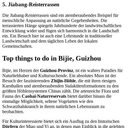
5. Jiabang-Reisterrassen
Die Jiabang-Reisterrassen sind ein atemberaubendes Beispiel für
menschliche Anpassung an natürliche Gegebenheiten. Die
terrassierten Hänge spiegeln Jahrhunderte der landwirtschaftlichen
Entwicklung wider und fügen sich harmonisch in die Landschaft
ein. Ein Besuch hier ist auch eine Lehrstunde in traditioneller
Landwirtschaft und dem täglichen Leben der lokalen
Gemeinschaften.
Top things to do in Bijie, Guizhou
Bijie, im Herzen der
Guizhou-Provinz
, ist ein wahres Paradies für
Naturliebhaber und Kultursuchende. Ein absolutes Muss ist der
Besuch der faszinierenden
Zhijin-Höhle
, die mit ihren riesigen
Karsthallen und atemberaubenden Stalaktitenformationen zu den
größten Höhlensystemen Chinas zählt. Die artenreiche Flora und
Fauna des
Caohai-Naturreservats
bietet darüber hinaus die
einmalige Möglichkeit, seltene Vogelarten wie den
Schwarzhalskranich in ihrem natürlichen Lebensraum zu
beobachten.
Für Kulturinteressierte bietet sich ein Ausflug zu den historischen
Dörfern
der Miao und Yi an, in denen man Einblick in die gelebten