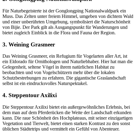
Für Naturbegeisterte ist der Gonglongping Nationalwaldpark ein
Muss. Das Zelten unter freiem Himmel, umgeben von dichtem Wald
und einer unberührten Umgebung, symbolisiert die Naturschönheit
von Bijie. Der Park gilt als Ausgangspunkt für Wanderungen und
bietet zugleich Einblick in die Flora und Fauna der Region.
3. Weining Grasmeer
Das Weining Grasmeer, ein Refugium für Vogelarten aller Art, ist
ein Eldorado für Ornithologen und Naturliebhaber. Hier hat man die
Gelegenheit, seltene Vögel in ihrem natürlichen Habitat zu
beobachten und von Vogelschützern mehr über die lokalen
Schutzbestrebungen zu erfahren. Die gigantische Graslandschaft
selbst ist ein eindrucksvolles Naturspektakel.
4. Steppentour Axilixi
Die Steppentour Axilixi bietet ein außergewöhnliches Erlebnis, bei
dem man auf dem Pferderücken die Weite der Landschaft erkunden
kann. Die raue Schönheit des Hochplateaus, mit seiner einzigartigen
Vegetation und Tierwelt, bietet einen starken Kontrast zu den sonst
üblichen Städtetrips und vermittelt ein Gefühl von Abenteuer.