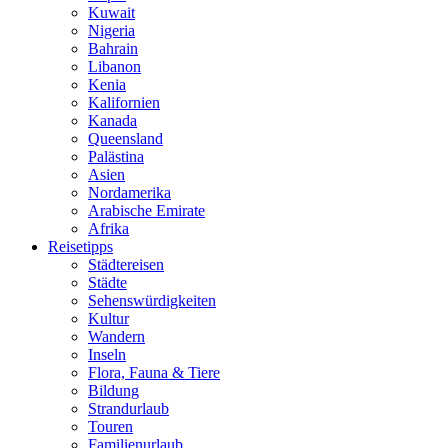
Kuwait
Nigeria
Bahrain
Libanon
Kenia
Kalifornien
Kanada
Queensland
Palästina
Asien
Nordamerika
Arabische Emirate
Afrika
Reisetipps
Städtereisen
Städte
Sehenswürdigkeiten
Kultur
Wandern
Inseln
Flora, Fauna & Tiere
Bildung
Strandurlaub
Touren
Familienurlaub