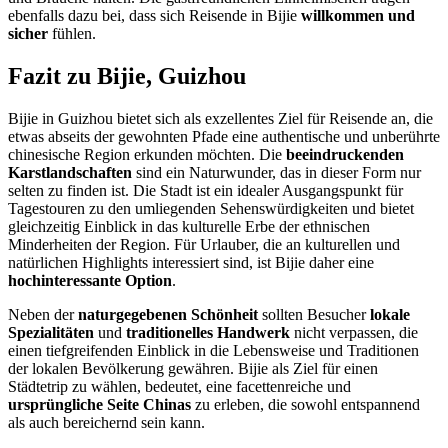
ebenfalls dazu bei, dass sich Reisende in Bijie
willkommen und
sicher
fühlen.
Fazit zu Bijie, Guizhou
Bijie in Guizhou bietet sich als exzellentes Ziel für Reisende an, die
etwas abseits der gewohnten Pfade eine authentische und unberührte
chinesische Region erkunden möchten. Die
beeindruckenden
Karstlandschaften
sind ein Naturwunder, das in dieser Form nur
selten zu finden ist. Die Stadt ist ein idealer Ausgangspunkt für
Tagestouren zu den umliegenden Sehenswürdigkeiten und bietet
gleichzeitig Einblick in das kulturelle Erbe der ethnischen
Minderheiten der Region. Für Urlauber, die an kulturellen und
natürlichen Highlights interessiert sind, ist Bijie daher eine
hochinteressante Option
.
Neben der
naturgegebenen Schönheit
sollten Besucher
lokale
Spezialitäten
und
traditionelles Handwerk
nicht verpassen, die
einen tiefgreifenden Einblick in die Lebensweise und Traditionen
der lokalen Bevölkerung gewähren. Bijie als Ziel für einen
Städtetrip zu wählen, bedeutet, eine facettenreiche und
ursprüngliche Seite Chinas
zu erleben, die sowohl entspannend
als auch bereichernd sein kann.