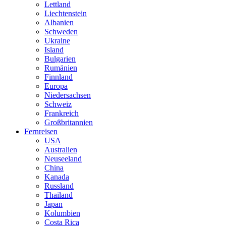
Lettland
Liechtenstein
Albanien
Schweden
Ukraine
Island
Bulgarien
Rumänien
Finnland
Europa
Niedersachsen
Schweiz
Frankreich
Großbritannien
Fernreisen
USA
Australien
Neuseeland
China
Kanada
Russland
Thailand
Japan
Kolumbien
Costa Rica