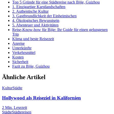
Top 5 Gründe für eine Städtereise nach Bijie, Guizhou
1. Einzigartige Karstlandschaften
2. Authentische Kultur
3. Gastfreundlichkeit der Einheimischen
4. Ökologisches Bewusstsein
5. Abenteuer und Aktivitäten
Reise-Know-how für Bijie: Ihr Guide für einen gelungenen
Trip
Klima und beste Reisezeit
Anreise
Unterkünfte
Verkehrsmittel
Kosten
Sicherheit
Fazit zu Bijie, Guizhou
Ähnliche Artikel
Kultur
Städte
Hollywood als Reiseziel in Kalifornien
2
Min. Lesezeit
Städte
Städtereisen