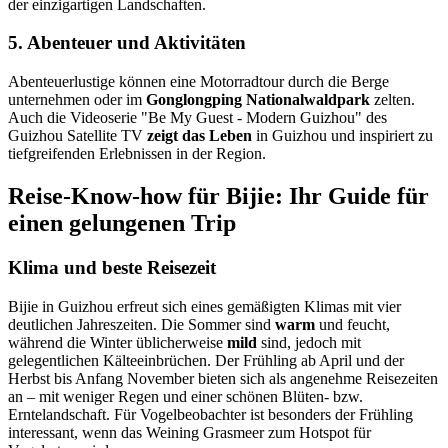
der einzigartigen Landschaften.
5. Abenteuer und Aktivitäten
Abenteuerlustige können eine Motorradtour durch die Berge
unternehmen oder im
Gonglongping Nationalwaldpark
zelten.
Auch die Videoserie "Be My Guest - Modern Guizhou" des
Guizhou Satellite TV
zeigt das Leben
in Guizhou und inspiriert zu
tiefgreifenden Erlebnissen in der Region.
Reise-Know-how für Bijie: Ihr Guide für
einen gelungenen Trip
Klima und beste Reisezeit
Bijie in Guizhou erfreut sich eines gemäßigten Klimas mit vier
deutlichen Jahreszeiten. Die Sommer sind
warm
und feucht,
während die Winter üblicherweise
mild
sind, jedoch mit
gelegentlichen Kälteeinbrüchen. Der Frühling ab April und der
Herbst bis Anfang November bieten sich als angenehme Reisezeiten
an – mit weniger Regen und einer schönen Blüten- bzw.
Erntelandschaft. Für Vogelbeobachter ist besonders der Frühling
interessant, wenn das Weining Grasmeer zum Hotspot für