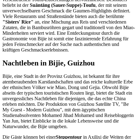
beliebt ist der
Suāntāng (Sauer-Suppe)-Toufu
, der mit seinem
unverwechselbaren Geschmack die Gaumen-Highlights definiert.
Viele Restaurants und Straßenstände bieten auch die berühmte
"Sisters' Rice"
an, eine Mischung aus Reis und verschiedenen
Zutaten, die in Bambusröhren gegart und traditionell von den Miao-
Minderheiten serviert wird. Eine Entdeckungstour durch die
Gastronomie von Bijie ist somit eine faszinierende Erfahrung für
jeden Feinschmecker auf der Suche nach authentischen und
kräftigen Geschmackserlebnissen.
Nachtleben in Bijie, Guizhou
Bijie, eine Stadt in der Provinz Guizhou, ist bekannt für ihre
atemberaubenden Karstlandschaften und das reiche kulturelle Erbe
der ethnischen Völker wie Miao, Dong und Gejia. Obwohl Bijie
abseits der typischen touristischen Routen liegt, bietet die Stadt ein
unvergessliches Nachtleben für diejenigen, die das echte China
erleben möchten. Die Produktion von Guizhou Satellite TV, "Be
My Guest - Modern Guizhou", mit dem ägyptischen
Studienabsolventen Mohamed Jihad Mohamed und Reisebloggerin
Yan Jun, bietet Einblicke in die lokale Lebensweise und die
Naturwunder, die Bijie umgeben.
Die Gäste können bei einer
Steppentour
in Axilixi die Weiten der