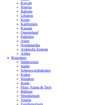
Kuwait
Nigeria
Bahrain
Libanon
Kenia
Kalifornien
Kanada
Queensland
Palästina
Asien
Nordamerika
Arabische Emirate
Afrika
Reisetipps
Städtereisen
Städte
Sehenswürdigkeiten
Kultur
Wandern
Inseln
Flora, Fauna & Tiere
Bildung
Strandurlaub
Touren
Familienurlaub