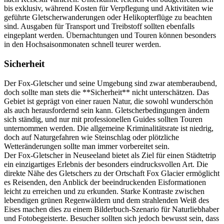
bis exklusiv, während Kosten für Verpflegung und Aktivitäten wie
geführte Gletscherwanderungen oder Helikopterflüge zu beachten
sind. Ausgaben für Transport und Treibstoff sollten ebenfalls
eingeplant werden. Übernachtungen und Touren können besonders
in den Hochsaisonmonaten schnell teurer werden.
Sicherheit
Der Fox-Gletscher und seine Umgebung sind zwar atemberaubend,
doch sollte man stets die **Sicherheit** nicht unterschätzen. Das
Gebiet ist geprägt von einer rauen Natur, die sowohl wunderschön
als auch herausfordernd sein kann. Gletscherbedingungen ändern
sich ständig, und nur mit professionellen Guides sollten Touren
unternommen werden. Die allgemeine Kriminalitätsrate ist niedrig,
doch auf Naturgefahren wie Steinschlag oder plötzliche
Wetteränderungen sollte man immer vorbereitet sein.
Der Fox-Gletscher in Neuseeland bietet als Ziel für einen Städtetrip
ein einzigartiges Erlebnis der besonders eindrucksvollen Art. Die
direkte Nähe des Gletschers zu der Ortschaft Fox Glacier ermöglicht
es Reisenden, den Anblick der beeindruckenden Eisformationen
leicht zu erreichen und zu erkunden. Starke Kontraste zwischen
lebendigen grünen Regenwäldern und dem strahlenden Weiß des
Eises machen dies zu einem Bilderbuch-Szenario für Naturliebhaber
und Fotobegeisterte. Besucher sollten sich jedoch bewusst sein, dass