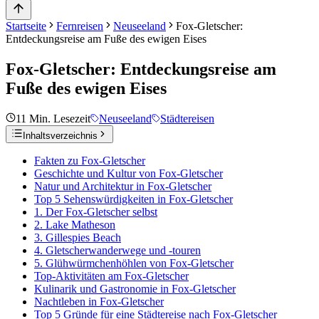
Startseite
Fernreisen
Neuseeland
Fox-Gletscher:
Entdeckungsreise am Fuße des ewigen Eises
Fox-Gletscher: Entdeckungsreise am
Fuße des ewigen Eises
11
Min. Lesezeit
Neuseeland
Städtereisen
Inhaltsverzeichnis
Fakten zu Fox-Gletscher
Geschichte und Kultur von Fox-Gletscher
Natur und Architektur in Fox-Gletscher
Top 5 Sehenswürdigkeiten in Fox-Gletscher
1. Der Fox-Gletscher selbst
2. Lake Matheson
3. Gillespies Beach
4. Gletscherwanderwege und -touren
5. Glühwürmchenhöhlen von Fox-Gletscher
Top-Aktivitäten am Fox-Gletscher
Kulinarik und Gastronomie in Fox-Gletscher
Nachtleben in Fox-Gletscher
Top 5 Gründe für eine Städtereise nach Fox-Gletscher