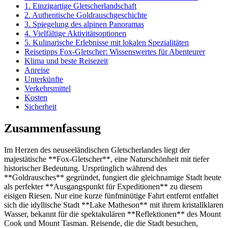
1. Einzigartige Gletscherlandschaft
2. Authentische Goldrauschgeschichte
3. Spiegelung des alpinen Panoramas
4. Vielfältige Aktivitätsoptionen
5. Kulinarische Erlebnisse mit lokalen Spezialitäten
Reisetipps Fox-Gletscher: Wissenswertes für Abenteurer
Klima und beste Reisezeit
Anreise
Unterkünfte
Verkehrsmittel
Kosten
Sicherheit
Zusammenfassung
Im Herzen des neuseeländischen Gletscherlandes liegt der
majestätische **Fox-Gletscher**, eine Naturschönheit mit tiefer
historischer Bedeutung. Ursprünglich während des
**Goldrausches** gegründet, fungiert die gleichnamige Stadt heute
als perfekter **Ausgangspunkt für Expeditionen** zu diesem
eisigen Riesen. Nur eine kurze fünfminütige Fahrt entfernt entfaltet
sich die idyllische Stadt **Lake Matheson** mit ihrem kristallklaren
Wasser, bekannt für die spektakulären **Reflektionen** des Mount
Cook und Mount Tasman. Reisende, die die Stadt besuchen,