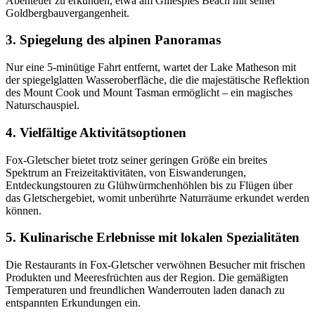
Abenteuer zu erkunden, etwa am Gillespies Beach mit seiner
Goldbergbauvergangenheit.
3. Spiegelung des alpinen Panoramas
Nur eine 5-minütige Fahrt entfernt, wartet der Lake Matheson mit
der spiegelglatten Wasseroberfläche, die die majestätische Reflektion
des Mount Cook und Mount Tasman ermöglicht – ein magisches
Naturschauspiel.
4. Vielfältige Aktivitätsoptionen
Fox-Gletscher bietet trotz seiner geringen Größe ein breites
Spektrum an Freizeitaktivitäten, von Eiswanderungen,
Entdeckungstouren zu Glühwürmchenhöhlen bis zu Flügen über
das Gletschergebiet, womit unberührte Naturräume erkundet werden
können.
5. Kulinarische Erlebnisse mit lokalen Spezialitäten
Die Restaurants in Fox-Gletscher verwöhnen Besucher mit frischen
Produkten und Meeresfrüchten aus der Region. Die gemäßigten
Temperaturen und freundlichen Wanderrouten laden danach zu
entspannten Erkundungen ein.