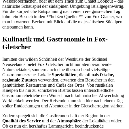
Wasseroberflächen, oder auf dem Track zum Chalet Lookout – das
natürliche Schauspiel der südalpinen Umgebung ist allgegenwärtig.
Für die körperliche Entspannung nach einem ereignisreichen Tag
lohnt ein Besuch in den **heißen Quellen** von Fox Glacier, wo
man in warmen Becken mit Blick auf die majestätischen Südalpen
entspannen kann.
Kulinarik und Gastronomie in Fox-
Gletscher
Inmitten der wilden Schönheit der Westküste der Südinsel
Neuseelands bietet Fox-Gletscher nicht nur atemberaubende
Naturspektakel, sondern auch eine überraschend vielseitige
Gastronomieszene. Lokale
Spezialitäten
, die oftmals
frische,
regionale Zutaten
verwenden, erwarten den Besucher in den
gemütlichen Restaurants und Cafés des Ortes. Von rustikalen
Kneipen bis hin zu schickeren Bistros lassen unterschiedliche
Gastronomiebetriebe den Wunsch nach kulinarischer Abwechslung
Wirklichkeit werden. Der Reisende kann sich hier nach einem Tag
voller Entdeckungen und Abenteuer in der Gletscherregion stärken.
Zudem spiegelt sich die Gastfreundschaft der Region in der
Qualität des Service
und der
Atmosphäre
der Lokalitäten wider.
Ob es nun ein herzhaftes Lammgericht, beeindruckende