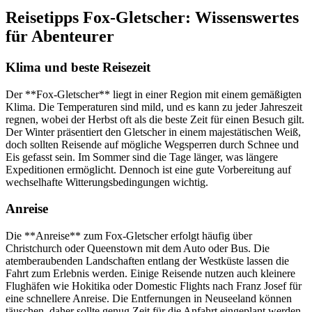
Reisetipps Fox-Gletscher: Wissenswertes
für Abenteurer
Klima und beste Reisezeit
Der **Fox-Gletscher** liegt in einer Region mit einem gemäßigten
Klima. Die Temperaturen sind mild, und es kann zu jeder Jahreszeit
regnen, wobei der Herbst oft als die beste Zeit für einen Besuch gilt.
Der Winter präsentiert den Gletscher in einem majestätischen Weiß,
doch sollten Reisende auf mögliche Wegsperren durch Schnee und
Eis gefasst sein. Im Sommer sind die Tage länger, was längere
Expeditionen ermöglicht. Dennoch ist eine gute Vorbereitung auf
wechselhafte Witterungsbedingungen wichtig.
Anreise
Die **Anreise** zum Fox-Gletscher erfolgt häufig über
Christchurch oder Queenstown mit dem Auto oder Bus. Die
atemberaubenden Landschaften entlang der Westküste lassen die
Fahrt zum Erlebnis werden. Einige Reisende nutzen auch kleinere
Flughäfen wie Hokitika oder Domestic Flights nach Franz Josef für
eine schnellere Anreise. Die Entfernungen in Neuseeland können
täuschen, daher sollte genug Zeit für die Anfahrt eingeplant werden.