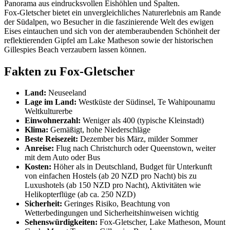
Panorama aus eindrucksvollen Eishöhlen und Spalten.
Fox-Gletscher bietet ein unvergleichliches Naturerlebnis am Rande
der Südalpen, wo Besucher in die faszinierende Welt des ewigen
Eises eintauchen und sich von der atemberaubenden Schönheit der
reflektierenden Gipfel am Lake Matheson sowie der historischen
Gillespies Beach verzaubern lassen können.
Fakten zu Fox-Gletscher
Land:
Neuseeland
Lage im Land:
Westküste der Südinsel, Te Wahipounamu
Weltkulturerbe
Einwohnerzahl:
Weniger als 400 (typische Kleinstadt)
Klima:
Gemäßigt, hohe Niederschläge
Beste Reisezeit:
Dezember bis März, milder Sommer
Anreise:
Flug nach Christchurch oder Queenstown, weiter
mit dem Auto oder Bus
Kosten:
Höher als in Deutschland, Budget für Unterkunft
von einfachen Hostels (ab 20 NZD pro Nacht) bis zu
Luxushotels (ab 150 NZD pro Nacht), Aktivitäten wie
Helikopterflüge (ab ca. 250 NZD)
Sicherheit:
Geringes Risiko, Beachtung von
Wetterbedingungen und Sicherheitshinweisen wichtig
Sehenswürdigkeiten:
Fox-Gletscher, Lake Matheson, Mount