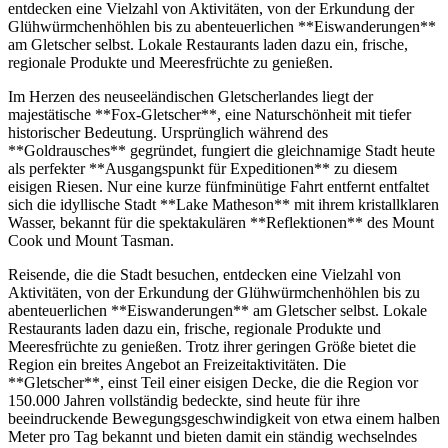
entdecken eine Vielzahl von Aktivitäten, von der Erkundung der
Glühwürmchenhöhlen bis zu abenteuerlichen **Eiswanderungen**
am Gletscher selbst. Lokale Restaurants laden dazu ein, frische,
regionale Produkte und Meeresfrüchte zu genießen.
Im Herzen des neuseeländischen Gletscherlandes liegt der
majestätische **Fox-Gletscher**, eine Naturschönheit mit tiefer
historischer Bedeutung. Ursprünglich während des
**Goldrausches** gegründet, fungiert die gleichnamige Stadt heute
als perfekter **Ausgangspunkt für Expeditionen** zu diesem
eisigen Riesen. Nur eine kurze fünfminütige Fahrt entfernt entfaltet
sich die idyllische Stadt **Lake Matheson** mit ihrem kristallklaren
Wasser, bekannt für die spektakulären **Reflektionen** des Mount
Cook und Mount Tasman.
Reisende, die die Stadt besuchen, entdecken eine Vielzahl von
Aktivitäten, von der Erkundung der Glühwürmchenhöhlen bis zu
abenteuerlichen **Eiswanderungen** am Gletscher selbst. Lokale
Restaurants laden dazu ein, frische, regionale Produkte und
Meeresfrüchte zu genießen. Trotz ihrer geringen Größe bietet die
Region ein breites Angebot an Freizeitaktivitäten. Die
**Gletscher**, einst Teil einer eisigen Decke, die die Region vor
150.000 Jahren vollständig bedeckte, sind heute für ihre
beeindruckende Bewegungsgeschwindigkeit von etwa einem halben
Meter pro Tag bekannt und bieten damit ein ständig wechselndes