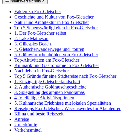
Inhaltsverzeichnis
Fakten zu Fox-Gletscher
Geschichte und Kultur von Fox-Gletscher
Natur und Architektur in Fox-Gletscher
Top 5 Sehenswürdigkeiten in Fox-Gletscher
1. Der Fox-Gletscher selbst
2. Lake Matheson
3. Gillespies Beach
4. Gletscherwanderwege und -touren
5. Glühwürmchenhöhlen von Fox-Gletscher
Top-Aktivitäten am Fox-Gletscher
Kulinarik und Gastronomie in Fox-Gletscher
Nachtleben in Fox-Gletscher
Top 5 Gründe für eine Städtereise nach Fox-Gletscher
1. Einzigartige Gletscherlandschaft
2. Authentische Goldrauschgeschichte
3. Spiegelung des alpinen Panoramas
4. Vielfältige Aktivitätsoptionen
5. Kulinarische Erlebnisse mit lokalen Spezialitäten
Reisetipps Fox-Gletscher: Wissenswertes für Abenteurer
Klima und beste Reisezeit
Anreise
Unterkünfte
Verkehrsmittel