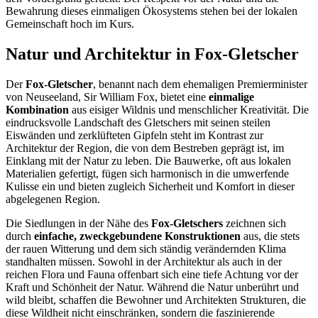
Bewahrung dieses einmaligen Ökosystems stehen bei der lokalen
Gemeinschaft hoch im Kurs.
Natur und Architektur in Fox-Gletscher
Der
Fox-Gletscher
, benannt nach dem ehemaligen Premierminister
von Neuseeland, Sir William Fox, bietet eine
einmalige
Kombination
aus eisiger Wildnis und menschlicher Kreativität. Die
eindrucksvolle Landschaft des Gletschers mit seinen steilen
Eiswänden und zerklüfteten Gipfeln steht im Kontrast zur
Architektur der Region, die von dem Bestreben geprägt ist, im
Einklang mit der Natur zu leben. Die Bauwerke, oft aus lokalen
Materialien gefertigt, fügen sich harmonisch in die umwerfende
Kulisse ein und bieten zugleich Sicherheit und Komfort in dieser
abgelegenen Region.
Die Siedlungen in der Nähe des
Fox-Gletschers
zeichnen sich
durch
einfache, zweckgebundene Konstruktionen
aus, die stets
der rauen Witterung und dem sich ständig verändernden Klima
standhalten müssen. Sowohl in der Architektur als auch in der
reichen Flora und Fauna offenbart sich eine tiefe Achtung vor der
Kraft und Schönheit der Natur. Während die Natur unberührt und
wild bleibt, schaffen die Bewohner und Architekten Strukturen, die
diese Wildheit nicht einschränken, sondern die faszinierende