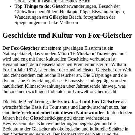
Cook, Mount Tasman, Gillespies Beach
Top Things to do:
Gletscherwanderungen, Besuch der
Glühwürmchenhöhlen, Helikopterflüge, Eiswanderungen,
Wanderungen am Gillespies Beach, fotografieren der
Spiegelungen am Lake Matheson
Geschichte und Kultur von Fox-Gletscher
Der
Fox-Gletscher
mit seinem gewaltigen Eisstrom ist ein
Naturspektakel, das von den Māori
Te Moeka o Tuawe
genannt
wird und eng mit ihrer kulturellen Geschichte verbunden ist.
Benannt nach dem neuseeländischen Premierminister Sir William
Fox im Jahr 1872, ist er einer der zugänglichsten Gletscher der Welt
und zieht seitdem zahlreiche Besucher an. Die Ursprünge und die
dynamische Entwicklung dieses Eismassivs sind geprägt von den
natürlichen Klimaschwankungen über Jahrtausende hinweg, was
ihn zu einem wichtigen Indikator für Umweltforscher macht.
Die lokale Bevölkerung, die
Franz Josef und Fox Gletscher
als
wirtschaftliche Basis für Tourismus und Landwirtschaft nutzt, hat
eine
tiefe Verbundenheit mit diesem Naturwunder
. In den letzten
Jahren hat der Gletscherrückgang zu einem wachsenden
Bewusstsein über Klimaveränderungen beigetragen und die
Bedeutung der Gletscher als ökologische und kulturelle Schätze in
den Vordergrund gerückt. Der Respekt vor der Natur und die