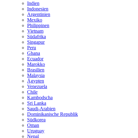
Indien
Indonesien
Argentinien
Mexiko
Philippinen
Vietnam
Südafrika
Singapur
Peru
Ghana
Ecuador
Marokko
Brasilien
Malaysia
Ägypten
Venezuela
Chile
Kambodscha
Sri Lanka
Saudi-Arabien
Dominikanische Republik
Südkorea
Oman
Uruguay
Nepal