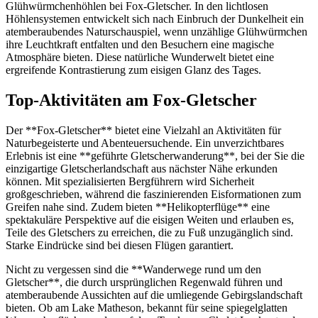
Glühwürmchenhöhlen bei Fox-Gletscher. In den lichtlosen
Höhlensystemen entwickelt sich nach Einbruch der Dunkelheit ein
atemberaubendes Naturschauspiel, wenn unzählige Glühwürmchen
ihre Leuchtkraft entfalten und den Besuchern eine magische
Atmosphäre bieten. Diese natürliche Wunderwelt bietet eine
ergreifende Kontrastierung zum eisigen Glanz des Tages.
Top-Aktivitäten am Fox-Gletscher
Der **Fox-Gletscher** bietet eine Vielzahl an Aktivitäten für
Naturbegeisterte und Abenteuersuchende. Ein unverzichtbares
Erlebnis ist eine **geführte Gletscherwanderung**, bei der Sie die
einzigartige Gletscherlandschaft aus nächster Nähe erkunden
können. Mit spezialisierten Bergführern wird Sicherheit
großgeschrieben, während die faszinierenden Eisformationen zum
Greifen nahe sind. Zudem bieten **Helikopterflüge** eine
spektakuläre Perspektive auf die eisigen Weiten und erlauben es,
Teile des Gletschers zu erreichen, die zu Fuß unzugänglich sind.
Starke Eindrücke sind bei diesen Flügen garantiert.
Nicht zu vergessen sind die **Wanderwege rund um den
Gletscher**, die durch ursprünglichen Regenwald führen und
atemberaubende Aussichten auf die umliegende Gebirgslandschaft
bieten. Ob am Lake Matheson, bekannt für seine spiegelglatten