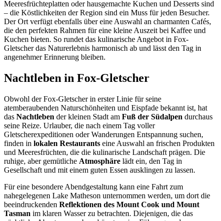
Meeresfrüchteplatten oder hausgemachte Kuchen und Desserts sind
– die Köstlichkeiten der Region sind ein Muss für jeden Besucher.
Der Ort verfügt ebenfalls über eine Auswahl an charmanten Cafés,
die den perfekten Rahmen für eine kleine Auszeit bei Kaffee und
Kuchen bieten. So rundet das kulinarische Angebot in Fox-
Gletscher das Naturerlebnis harmonisch ab und lässt den Tag in
angenehmer Erinnerung bleiben.
Nachtleben in Fox-Gletscher
Obwohl der Fox-Gletscher in erster Linie für seine
atemberaubenden Naturschönheiten und Eispfade bekannt ist, hat
das
Nachtleben
der kleinen Stadt am
Fuß der Südalpen
durchaus
seine Reize. Urlauber, die nach einem Tag voller
Gletscherexpeditionen oder Wanderungen Entspannung suchen,
finden in
lokalen Restaurants
eine Auswahl an frischen Produkten
und Meeresfrüchten, die die kulinarische Landschaft prägen. Die
ruhige, aber gemütliche
Atmosphäre
lädt ein, den Tag in
Gesellschaft und mit einem guten Essen ausklingen zu lassen.
Für eine besondere Abendgestaltung kann eine Fahrt zum
nahegelegenen Lake Matheson unternommen werden, um dort die
beeindruckenden
Reflektionen des Mount Cook und Mount
Tasman
im klaren Wasser zu betrachten. Diejenigen, die das