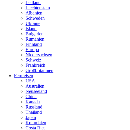
Lettland
Liechtenstein
Albanien
Schweden
Ukraine
Island
Bulgarien
Rumänien
Finnland
Europa
Niedersachsen
Schweiz
Frankreich
Großbritannien
Fernreisen
USA
Australien
Neuseeland
China
Kanada
Russland
Thailand
Japan
Kolumbien
Costa Rica