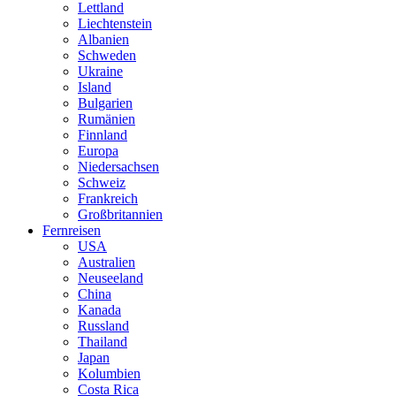
Lettland
Liechtenstein
Albanien
Schweden
Ukraine
Island
Bulgarien
Rumänien
Finnland
Europa
Niedersachsen
Schweiz
Frankreich
Großbritannien
Fernreisen
USA
Australien
Neuseeland
China
Kanada
Russland
Thailand
Japan
Kolumbien
Costa Rica