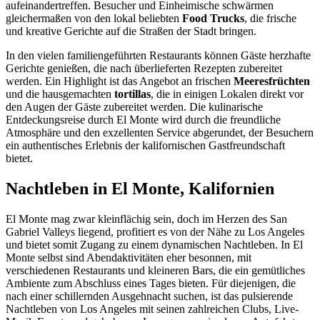
aufeinandertreffen. Besucher und Einheimische schwärmen
gleichermaßen von den lokal beliebten
Food Trucks
, die frische
und kreative Gerichte auf die Straßen der Stadt bringen.
In den vielen familiengeführten Restaurants können Gäste herzhafte
Gerichte genießen, die nach überlieferten Rezepten zubereitet
werden. Ein Highlight ist das Angebot an frischen
Meeresfrüchten
und die hausgemachten
tortillas
, die in einigen Lokalen direkt vor
den Augen der Gäste zubereitet werden. Die kulinarische
Entdeckungsreise durch El Monte wird durch die freundliche
Atmosphäre und den exzellenten Service abgerundet, der Besuchern
ein authentisches Erlebnis der kalifornischen Gastfreundschaft
bietet.
Nachtleben in El Monte, Kalifornien
El Monte mag zwar kleinflächig sein, doch im Herzen des San
Gabriel Valleys liegend, profitiert es von der Nähe zu Los Angeles
und bietet somit Zugang zu einem dynamischen Nachtleben. In El
Monte selbst sind Abendaktivitäten eher besonnen, mit
verschiedenen Restaurants und kleineren Bars, die ein gemütliches
Ambiente zum Abschluss eines Tages bieten. Für diejenigen, die
nach einer schillernden Ausgehnacht suchen, ist das pulsierende
Nachtleben von Los Angeles mit seinen zahlreichen Clubs, Live-