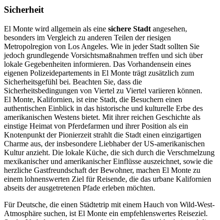
Sicherheit
El Monte wird allgemein als eine
sichere Stadt
angesehen,
besonders im Vergleich zu anderen Teilen der riesigen
Metropolregion von Los Angeles. Wie in jeder Stadt sollten Sie
jedoch grundlegende Vorsichtsmaßnahmen treffen und sich über
lokale Gegebenheiten informieren. Das Vorhandensein eines
eigenen Polizeidepartements in El Monte trägt zusätzlich zum
Sicherheitsgefühl bei. Beachten Sie, dass die
Sicherheitsbedingungen von Viertel zu Viertel variieren können.
El Monte, Kalifornien, ist eine Stadt, die Besuchern einen
authentischen Einblick in das historische und kulturelle Erbe des
amerikanischen Westens bietet. Mit ihrer reichen Geschichte als
einstige Heimat von Pferdefarmen und ihrer Position als ein
Knotenpunkt der Pionierzeit strahlt die Stadt einen einzigartigen
Charme aus, der insbesondere Liebhaber der US-amerikanischen
Kultur anzieht. Die lokale Küche, die sich durch die Verschmelzung
mexikanischer und amerikanischer Einflüsse auszeichnet, sowie die
herzliche Gastfreundschaft der Bewohner, machen El Monte zu
einem lohnenswerten Ziel für Reisende, die das urbane Kalifornien
abseits der ausgetretenen Pfade erleben möchten.
Für Deutsche, die einen Städtetrip mit einem Hauch von Wild-West-
Atmosphäre suchen, ist El Monte ein empfehlenswertes Reiseziel.