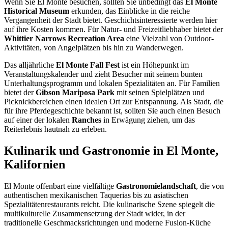
Wenn Sie El Monte besuchen, sollten Sie unbedingt das
El Monte
Historical Museum
erkunden, das Einblicke in die reiche
Vergangenheit der Stadt bietet. Geschichtsinteressierte werden hier
auf ihre Kosten kommen. Für Natur- und Freizeitliebhaber bietet der
Whittier Narrows Recreation Area
eine Vielzahl von Outdoor-
Aktivitäten, von Angelplätzen bis hin zu Wanderwegen.
Das alljährliche
El Monte Fall Fest
ist ein Höhepunkt im
Veranstaltungskalender und zieht Besucher mit seinem bunten
Unterhaltungsprogramm und lokalen Spezialitäten an. Für Familien
bietet der
Gibson Mariposa Park
mit seinen Spielplätzen und
Picknickbereichen einen idealen Ort zur Entspannung. Als Stadt, die
für ihre Pferdegeschichte bekannt ist, sollten Sie auch einen Besuch
auf einer der lokalen
Ranches
in Erwägung ziehen, um das
Reiterlebnis hautnah zu erleben.
Kulinarik und Gastronomie in El Monte,
Kalifornien
El Monte offenbart eine vielfältige
Gastronomielandschaft
, die von
authentischen mexikanischen Taquerias bis zu asiatischen
Spezialitätenrestaurants reicht. Die kulinarische Szene spiegelt die
multikulturelle Zusammensetzung der Stadt wider, in der
traditionelle Geschmacksrichtungen und moderne Fusion-Küche