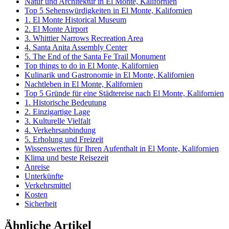
Natur und Architektur in El Monte, Kalifornien
Top 5 Sehenswürdigkeiten in El Monte, Kalifornien
1. El Monte Historical Museum
2. El Monte Airport
3. Whittier Narrows Recreation Area
4. Santa Anita Assembly Center
5. The End of the Santa Fe Trail Monument
Top things to do in El Monte, Kalifornien
Kulinarik und Gastronomie in El Monte, Kalifornien
Nachtleben in El Monte, Kalifornien
Top 5 Gründe für eine Städtereise nach El Monte, Kalifornien
1. Historische Bedeutung
2. Einzigartige Lage
3. Kulturelle Vielfalt
4. Verkehrsanbindung
5. Erholung und Freizeit
Wissenswertes für Ihren Aufenthalt in El Monte, Kalifornien
Klima und beste Reisezeit
Anreise
Unterkünfte
Verkehrsmittel
Kosten
Sicherheit
Ähnliche Artikel