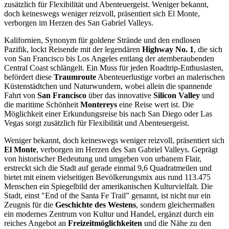
zusätzlich für Flexibilität und Abenteuergeist. Weniger bekannt,
doch keineswegs weniger reizvoll, präsentiert sich El Monte,
verborgen im Herzen des San Gabriel Valleys.
Kalifornien, Synonym für goldene Strände und den endlosen
Pazifik, lockt Reisende mit der legendären
Highway No. 1
, die sich
von San Francisco bis Los Angeles entlang der atemberaubenden
Central Coast schlängelt. Ein Muss für jeden Roadtrip-Enthusiasten,
befördert diese
Traumroute
Abenteuerlustige vorbei an malerischen
Küstenstädtchen und Naturwundern, wobei allein die spannende
Fahrt von
San Francisco
über das innovative
Silicon Valley
und
die maritime Schönheit
Montereys
eine Reise wert ist. Die
Möglichkeit einer Erkundungsreise bis nach San Diego oder Las
Vegas sorgt zusätzlich für Flexibilität und Abenteuergeist.
Weniger bekannt, doch keineswegs weniger reizvoll, präsentiert sich
El Monte
, verborgen im Herzen des San Gabriel Valleys. Geprägt
von historischer Bedeutung und umgeben von urbanem Flair,
erstreckt sich die Stadt auf gerade einmal 9,6 Quadratmeilen und
bietet mit einem vielseitigen Bevölkerungsmix aus rund 113.475
Menschen ein Spiegelbild der amerikanischen Kulturvielfalt. Die
Stadt, einst "End of the Santa Fe Trail" genannt, ist nicht nur ein
Zeugnis für die
Geschichte des Westens
, sondern gleichermaßen
ein modernes Zentrum von Kultur und Handel, ergänzt durch ein
reiches Angebot an
Freizeitmöglichkeiten
und die Nähe zu den