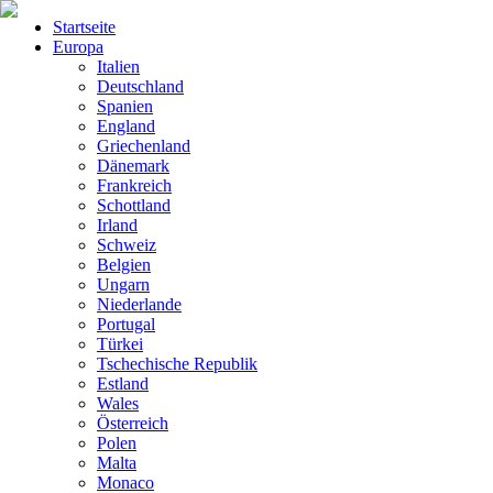
Startseite
Europa
Italien
Deutschland
Spanien
England
Griechenland
Dänemark
Frankreich
Schottland
Irland
Schweiz
Belgien
Ungarn
Niederlande
Portugal
Türkei
Tschechische Republik
Estland
Wales
Österreich
Polen
Malta
Monaco