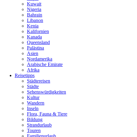
Kuwait
Nigeria
Bahrain
Libanon
Kenia
Kalifornien
Kanada
Queensland
Palästina
Asien
Nordamerika
Arabische Emirate
Afrika
Reisetipps
Städtereisen
Städte
Sehenswürdigkeiten
Kultur
Wandern
Inseln
Flora, Fauna & Tiere
Bildung
Strandurlaub
Touren
Familienurlaub