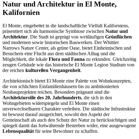
Natur und Architektur in El Monte,
Kalifornien
El Monte, eingebettet in die landschaftliche Vielfalt Kaliforniens,
präsentiert sich als harmonische Symbiose zwischen
Natur und
Architektur
. Die Stadt ist geprägt von weitläufigen
Grünflächen
und modernen sowie historischen Bauwerken. Der Whittier
Narrows Nature Center, als grüne Oase, bietet Einheimischen und
Besuchern eine Flucht aus dem städtischen Alltag und die
Möglichkeit, die lokale
Flora und Fauna
zu erkunden. Gleichzeitig
zeugen Gebäude wie das historische El Monte Legion Stadium von
der reichen
kulturellen Vergangenheit
.
Architektonisch bietet El Monte eine Palette von Wohnkonzepten,
die von schlichten Einfamilienhäusern bis zu ambitionierten
Neubauprojekten reichen. Besonders prägnant sind die
Architekturstile des 20. Jahrhunderts
, die sich in den
Wohngebieten widerspiegeln und El Monte einen
unverwechselbaren Charakter verleihen. Die städtische Infrastruktur
ist bewusst darauf ausgerichtet, sowohl den Aspekt der
Gemeinschaft als auch den Schutz der Natur zu berücksichtigen und
spiegelt damit das fortwährende Bestreben wider, eine ausgewogene
Lebensqualität
für seine Bewohner zu schaffen.