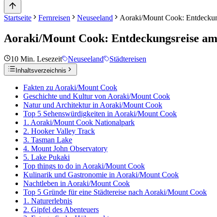
Startseite
Fernreisen
Neuseeland
Aoraki/Mount Cook: Entdeckun
Aoraki/Mount Cook: Entdeckungsreise am 
10
Min. Lesezeit
Neuseeland
Städtereisen
Inhaltsverzeichnis
Fakten zu Aoraki/Mount Cook
Geschichte und Kultur von Aoraki/Mount Cook
Natur und Architektur in Aoraki/Mount Cook
Top 5 Sehenswürdigkeiten in Aoraki/Mount Cook
1. Aoraki/Mount Cook Nationalpark
2. Hooker Valley Track
3. Tasman Lake
4. Mount John Observatory
5. Lake Pukaki
Top things to do in Aoraki/Mount Cook
Kulinarik und Gastronomie in Aoraki/Mount Cook
Nachtleben in Aoraki/Mount Cook
Top 5 Gründe für eine Städtereise nach Aoraki/Mount Cook
1. Naturerlebnis
2. Gipfel des Abenteuers