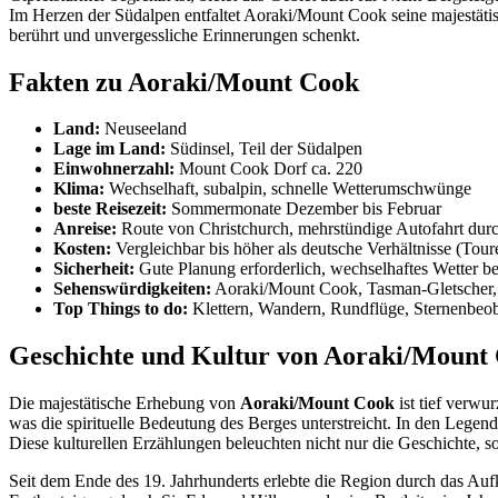
Im Herzen der Südalpen entfaltet Aoraki/Mount Cook seine majestätis
berührt und unvergessliche Erinnerungen schenkt.
Fakten zu Aoraki/Mount Cook
Land:
Neuseeland
Lage im Land:
Südinsel, Teil der Südalpen
Einwohnerzahl:
Mount Cook Dorf ca. 220
Klima:
Wechselhaft, subalpin, schnelle Wetterumschwünge
beste Reisezeit:
Sommermonate Dezember bis Februar
Anreise:
Route von Christchurch, mehrstündige Autofahrt durc
Kosten:
Vergleichbar bis höher als deutsche Verhältnisse (Tour
Sicherheit:
Gute Planung erforderlich, wechselhaftes Wetter b
Sehenswürdigkeiten:
Aoraki/Mount Cook, Tasman-Gletscher, 
Top Things to do:
Klettern, Wandern, Rundflüge, Sternenbeob
Geschichte und Kultur von Aoraki/Mount
Die majestätische Erhebung von
Aoraki/Mount Cook
ist tief verwu
was die spirituelle Bedeutung des Berges unterstreicht. In den Lege
Diese kulturellen Erzählungen beleuchten nicht nur die Geschichte, 
Seit dem Ende des 19. Jahrhunderts erlebte die Region durch das A