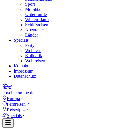
Sport
Mobilität
Unterkünfte
Winterurlaub
Schiffsreisen
Abenteuer
Länder
Specials
Party
Wellness
Kulinarik
Weinreisen
Kontakt
Impressum
Datenschutz
travel
net
online.de
Europa
Fernreisen
Reisetipps
Specials