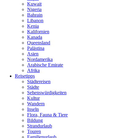
Kuwait
Nigeria
Bahrain
Libanon
Kenia
Kalifornien
Kanada
Queensland
Palästina
Asien
Nordamerika
Arabische Emirate
Afrika
Reisetipps
Städtereisen
Städte
Sehenswürdigkeiten
Kultur
Wandern
Inseln
Flora, Fauna & Tiere
Bildung
Strandurlaub
Touren
Familienurlaub