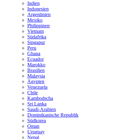
Indien
Indonesien
Argentinien
Mexiko
Philippinen
Vietnam
Südafrika
Singapur
Peru
Ghana
Ecuador
Marokko
Brasilien
Malaysia
Ägypten
Venezuela
Chile
Kambodscha
Sri Lanka
Saudi-Arabien
Dominikanische Republik
Südkorea
Oman
Uruguay
Nepal