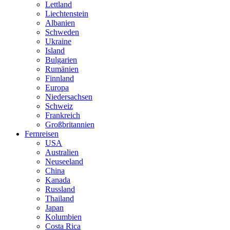
Lettland
Liechtenstein
Albanien
Schweden
Ukraine
Island
Bulgarien
Rumänien
Finnland
Europa
Niedersachsen
Schweiz
Frankreich
Großbritannien
Fernreisen
USA
Australien
Neuseeland
China
Kanada
Russland
Thailand
Japan
Kolumbien
Costa Rica