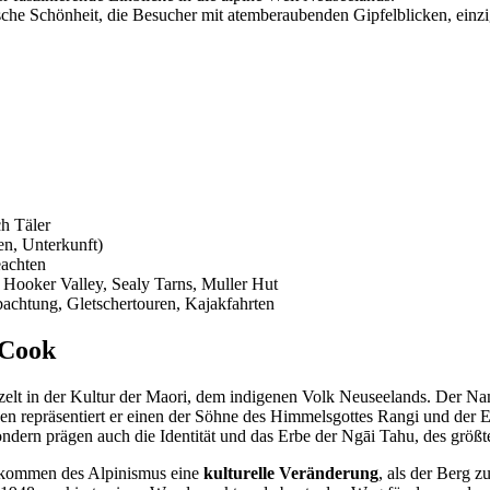
che Schönheit, die Besucher mit atemberaubenden Gipfelblicken, einziga
h Täler
en, Unterkunft)
eachten
Hooker Valley, Sealy Tarns, Muller Hut
achtung, Gletschertouren, Kajakfahrten
 Cook
rzelt in der Kultur der Maori, dem indigenen Volk Neuseelands. Der 
nden repräsentiert er einen der Söhne des Himmelsgottes Rangi und der
sondern prägen auch die Identität und das Erbe der Ngāi Tahu, des grö
ufkommen des Alpinismus eine
kulturelle Veränderung
, als der Berg 