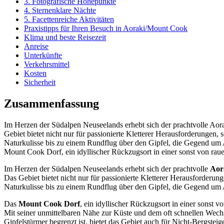
3. Fotografische Höhepunkte
4. Sternenklare Nächte
5. Facettenreiche Aktivitäten
Praxistipps für Ihren Besuch in Aoraki/Mount Cook
Klima und beste Reisezeit
Anreise
Unterkünfte
Verkehrsmittel
Kosten
Sicherheit
Zusammenfassung
Im Herzen der Südalpen Neuseelands erhebt sich der prachtvolle Aora
Gebiet bietet nicht nur für passionierte Kletterer Herausforderunge
Naturkulisse bis zu einem Rundflug über den Gipfel, die Gegend um 
Mount Cook Dorf, ein idyllischer Rückzugsort in einer sonst von ra
Im Herzen der Südalpen Neuseelands erhebt sich der prachtvolle
Aor
Das Gebiet bietet nicht nur für passionierte Kletterer Herausforder
Naturkulisse bis zu einem Rundflug über den Gipfel, die Gegend um 
Das
Mount Cook Dorf
, ein idyllischer Rückzugsort in einer sonst
Mit seiner unmittelbaren Nähe zur Küste und dem oft schnellen Wech
Gipfelstürmer begrenzt ist, bietet das Gebiet auch für Nicht-Bergsteig