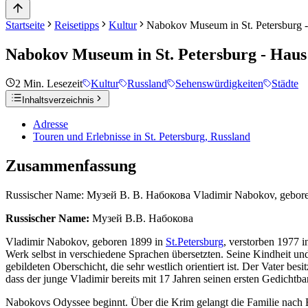
Startseite
Reisetipps
Kultur
Nabokov Museum in St. Petersburg - H
Nabokov Museum in St. Petersburg - Haus in
2
Min. Lesezeit
Kultur
Russland
Sehenswürdigkeiten
Städte
Inhaltsverzeichnis
Adresse
Touren und Erlebnisse in St. Petersburg, Russland
Zusammenfassung
Russischer Name: Музей В. В. Набокова Vladimir Nabokov, geboren 189
Russischer Name:
Музей В.В. Набокова
Vladimir Nabokov, geboren 1899 in
St.Petersburg
, verstorben 1977 i
Werk selbst in verschiedene Sprachen übersetzten. Seine Kindheit und
gebildeten Oberschicht, die sehr westlich orientiert ist. Der Vater bes
dass der junge Vladimir bereits mit 17 Jahren seinen ersten Gedichtba
Nabokovs Odyssee beginnt. Über die Krim gelangt die Familie nach E