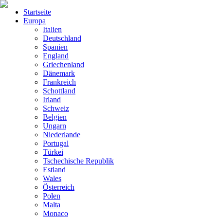
Startseite
Europa
Italien
Deutschland
Spanien
England
Griechenland
Dänemark
Frankreich
Schottland
Irland
Schweiz
Belgien
Ungarn
Niederlande
Portugal
Türkei
Tschechische Republik
Estland
Wales
Österreich
Polen
Malta
Monaco