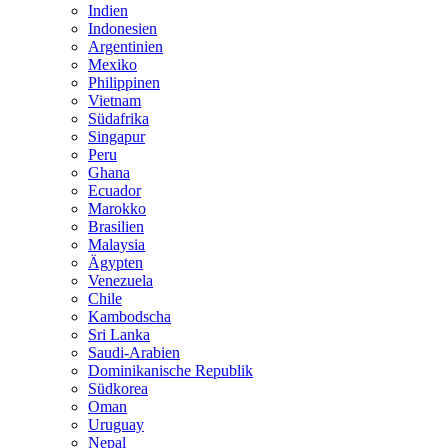
Indien
Indonesien
Argentinien
Mexiko
Philippinen
Vietnam
Südafrika
Singapur
Peru
Ghana
Ecuador
Marokko
Brasilien
Malaysia
Ägypten
Venezuela
Chile
Kambodscha
Sri Lanka
Saudi-Arabien
Dominikanische Republik
Südkorea
Oman
Uruguay
Nepal