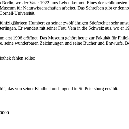
e in Berlin, wo der Vater 1922 ums Leben kommt. Eines der schlimmste
m Museum für Naturwissenschaften arbeitet. Das Schreiben gibt er denno
Cornell-Universität.
s fünfzigjährigen Humbert zu seiner zwölfjährigen Stieftochter sehr u
erlingen. Er wandert mit seiner Frau Vera in die Schweiz aus, wo er 197
rst 1996 eröffnet. Das Museum gehört heute zur Fakultät für Philolog
ge, seine wunderbaren Zeichnungen und seine Bücher und Entwürfe. Bes
thek fehlen sollte:
!“, das von seiner Kindheit und Jugend in St. Petersburg erzählt.
90000