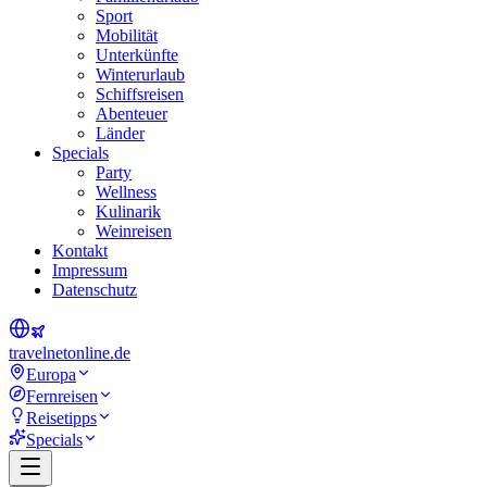
Sport
Mobilität
Unterkünfte
Winterurlaub
Schiffsreisen
Abenteuer
Länder
Specials
Party
Wellness
Kulinarik
Weinreisen
Kontakt
Impressum
Datenschutz
travel
net
online.de
Europa
Fernreisen
Reisetipps
Specials