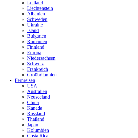
Lettland
Liechtenstein
Albanien
Schweden
Ukraine
Island
Bulgarien
Rumänien
Finnland
Europa
Niedersachsen
Schweiz
Frankreich
Großbritannien
Fernreisen
USA
Australien
Neuseeland
China
Kanada
Russland
Thailand
Japan
Kolumbien
Costa Rica