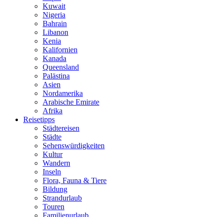
Kuwait
Nigeria
Bahrain
Libanon
Kenia
Kalifornien
Kanada
Queensland
Palästina
Asien
Nordamerika
Arabische Emirate
Afrika
Reisetipps
Städtereisen
Städte
Sehenswürdigkeiten
Kultur
Wandern
Inseln
Flora, Fauna & Tiere
Bildung
Strandurlaub
Touren
Familienurlaub