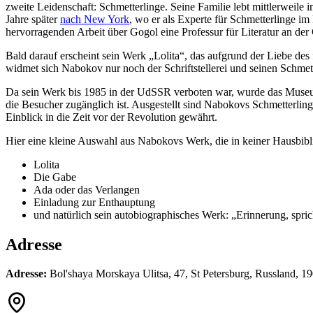
zweite Leidenschaft: Schmetterlinge. Seine Familie lebt mittlerweil
Jahre später
nach New York
, wo er als Experte für Schmetterlinge i
hervorragenden Arbeit über Gogol eine Professur für Literatur an der 
Bald darauf erscheint sein Werk „Lolita“, das aufgrund der Liebe de
widmet sich Nabokov nur noch der Schriftstellerei und seinen Schmett
Da sein Werk bis 1985 in der UdSSR verboten war, wurde das Museum e
die Besucher zugänglich ist. Ausgestellt sind Nabokovs Schmetterlin
Einblick in die Zeit vor der Revolution gewährt.
Hier eine kleine Auswahl aus Nabokovs Werk, die in keiner Hausbiblio
Lolita
Die Gabe
Ada oder das Verlangen
Einladung zur Enthauptung
und natürlich sein autobiographisches Werk: „Erinnerung, sprich
Adresse
Adresse:
Bol'shaya Morskaya Ulitsa, 47, St Petersburg, Russland, 1