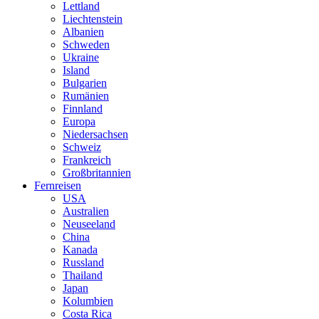
Lettland
Liechtenstein
Albanien
Schweden
Ukraine
Island
Bulgarien
Rumänien
Finnland
Europa
Niedersachsen
Schweiz
Frankreich
Großbritannien
Fernreisen
USA
Australien
Neuseeland
China
Kanada
Russland
Thailand
Japan
Kolumbien
Costa Rica