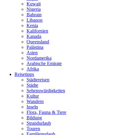
Kuwait
Nigeria
Bahrain
Libanon
Kenia
Kalifornien
Kanada
Queensland
Palästina
Asien
Nordamerika
Arabische Emirate
Afrika
Reisetipps
Städtereisen
Städte
Sehenswürdigkeiten
Kultur
Wandern
Inseln
Flora, Fauna & Tiere
Bildung
Strandurlaub
Touren
Familienurlaub