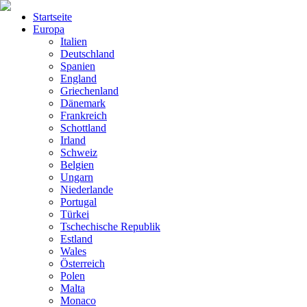
Startseite
Europa
Italien
Deutschland
Spanien
England
Griechenland
Dänemark
Frankreich
Schottland
Irland
Schweiz
Belgien
Ungarn
Niederlande
Portugal
Türkei
Tschechische Republik
Estland
Wales
Österreich
Polen
Malta
Monaco