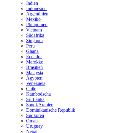
Indien
Indonesien
Argentinien
Mexiko
Philippinen
Vietnam
Südafrika
Singapur
Peru
Ghana
Ecuador
Marokko
Brasilien
Malaysia
Ägypten
Venezuela
Chile
Kambodscha
Sri Lanka
Saudi-Arabien
Dominikanische Republik
Südkorea
Oman
Uruguay
Nepal