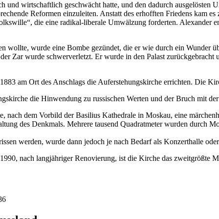
ch und wirtschaftlich geschwächt hatte, und den dadurch ausgelösten 
rechende Reformen einzuleiten. Anstatt des erhofften Friedens kam es
lkswille“, die eine radikal-liberale Umwälzung forderten. Alexander 
n wollte, wurde eine Bombe gezündet, die er wie durch ein Wunder üb
r Zar wurde schwerverletzt. Er wurde in den Palast zurückgebracht un
 1883 am Ort des Anschlags die Auferstehungskirche errichten. Die Ki
hungskirche die Hinwendung zu russischen Werten und der Bruch mit der
te, nach dem Vorbild der Basilius Kathedrale in Moskau, eine märchenha
ltung des Denkmals. Mehrere tausend Quadratmeter wurden durch Mosa
rissen werden, wurde dann jedoch je nach Bedarf als Konzerthalle oder
 1990, nach langjähriger Renovierung, ist die Kirche das zweitgrößte
86