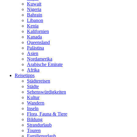
Kuwait
Nigeria
Bahrain
Libanon
Kenia
Kalifornien
Kanada
Queensland
Palästina
Asien
Nordamerika
Arabische Emirate
Afrika
Reisetipps
Städtereisen
Städte
Sehenswürdigkeiten
Kultur
Wandern
Inseln
Flora, Fauna & Tiere
Bildung
Strandurlaub
Touren
Familienurlaub