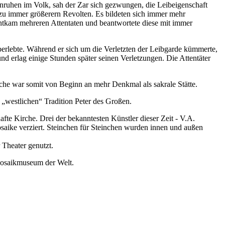
Unruhen im Volk, sah der Zar sich gezwungen, die Leibeigenschaft
 zu immer größerern Revolten. Es bildeten sich immer mehr
entkam mehreren Attentaten und beantwortete diese mit immer
erlebte. Während er sich um die Verletzten der Leibgarde kümmerte,
d erlag einige Stunden später seinen Verletzungen. Die Attentäter
rche war somit von Beginn an mehr Denkmal als sakrale Stätte.
 „westlichen“ Tradition Peter des Großen.
fte Kirche. Drei der bekanntesten Künstler dieser Zeit - V.A.
ike verziert. Steinchen für Steinchen wurden innen und außen
 Theater genutzt.
 Mosaikmuseum der Welt.