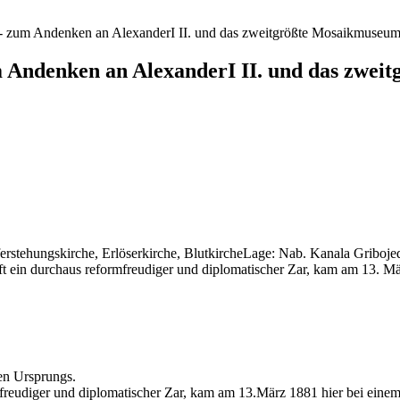
) - zum Andenken an AlexanderI II. und das zweitgrößte Mosaikmuseum
m Andenken an AlexanderI II. und das zwe
rstehungskirche, Erlöserkirche, BlutkircheLage: Nab. Kanala Gribojed
aft ein durchaus reformfreudiger und diplomatischer Zar, kam am 13. M
gen Ursprungs.
mfreudiger und diplomatischer Zar, kam am 13.März 1881 hier bei eine