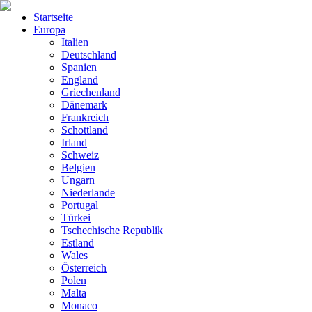
Startseite
Europa
Italien
Deutschland
Spanien
England
Griechenland
Dänemark
Frankreich
Schottland
Irland
Schweiz
Belgien
Ungarn
Niederlande
Portugal
Türkei
Tschechische Republik
Estland
Wales
Österreich
Polen
Malta
Monaco