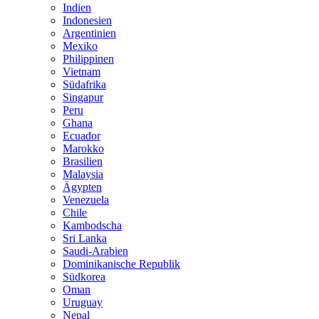
Indien
Indonesien
Argentinien
Mexiko
Philippinen
Vietnam
Südafrika
Singapur
Peru
Ghana
Ecuador
Marokko
Brasilien
Malaysia
Ägypten
Venezuela
Chile
Kambodscha
Sri Lanka
Saudi-Arabien
Dominikanische Republik
Südkorea
Oman
Uruguay
Nepal