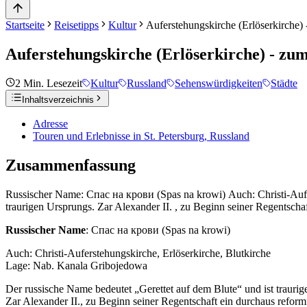
Startseite
Reisetipps
Kultur
Auferstehungskirche (Erlöserkirche
Auferstehungskirche (Erlöserkirche) - zu
2
Min. Lesezeit
Kultur
Russland
Sehenswürdigkeiten
Städte
Inhaltsverzeichnis
Adresse
Touren und Erlebnisse in St. Petersburg, Russland
Zusammenfassung
Russischer Name: Спас на крови (Spas na krowi) Auch: Christi-Aufe
traurigen Ursprungs. Zar Alexander II. , zu Beginn seiner Regentsch
Russischer Name
: Спас на крови (Spas na krowi)
Auch: Christi-Auferstehungskirche, Erlöserkirche, Blutkirche
Lage: Nab. Kanala Gribojedowa
Der russische Name bedeutet „Gerettet auf dem Blute“ und ist trauri
Zar Alexander II., zu Beginn seiner Regentschaft ein durchaus refor