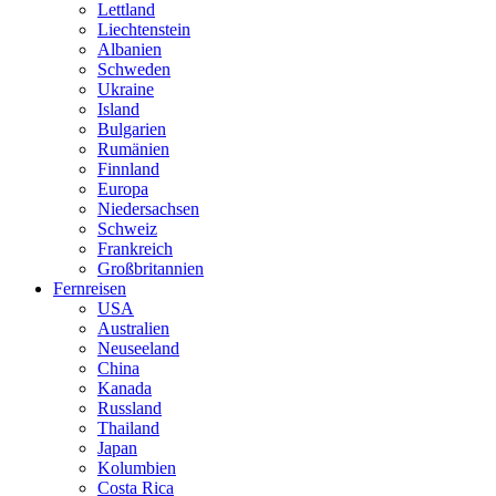
Lettland
Liechtenstein
Albanien
Schweden
Ukraine
Island
Bulgarien
Rumänien
Finnland
Europa
Niedersachsen
Schweiz
Frankreich
Großbritannien
Fernreisen
USA
Australien
Neuseeland
China
Kanada
Russland
Thailand
Japan
Kolumbien
Costa Rica