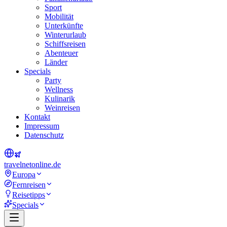
Sport
Mobilität
Unterkünfte
Winterurlaub
Schiffsreisen
Abenteuer
Länder
Specials
Party
Wellness
Kulinarik
Weinreisen
Kontakt
Impressum
Datenschutz
travel
net
online.de
Europa
Fernreisen
Reisetipps
Specials