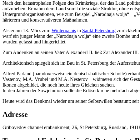
Nach den katastrophalen Folgen des Krimkriegs, der das Land politis
aufzuheben. Er nahm dem Land somit die soziale Struktur, ohne entsp
Untergrundorganisationen, wie zum Beispiel „Narodnaja wolja“ – „Vo
härterern und konservativeren Maßnahmen.
Als er am 13. März zum
Winterpalais
in
Sankt Petersburg
zurückkehre
warf ein junger Mann der „Narodnaja wolja“ eine zweite Bombe und de
wurden gefasst und hingerichtet.
Zum Andenken an seinen Vater AlexanderI II. ließ Zar Alexander III.
Architektonisch spiegelt sich im Bau in St. Petersburg der Auferste
Alfred Parland (paradoxerweise ein deutsch-baltischer Schotte) erbau
Vastenov, M.A. Vrubel und M.A. Nesterov – widmeten sich der Gesta
Ikonen abgebildet, die noch heute ihres Gleichen suchen.
In den Jahren der Sowjetunion sollte die Erlöserkirche mehrfach abge
Heute wird das Denkmal wieder um seiner Selbstwillen bestaunt: seit
Adresse
Griboyedov channel embankment, 2Б, St Petersburg, Russland, 1911