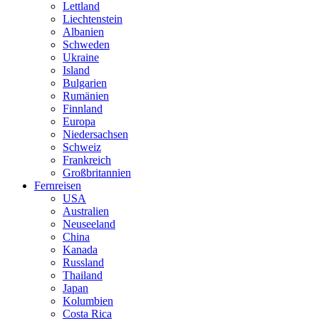
Lettland
Liechtenstein
Albanien
Schweden
Ukraine
Island
Bulgarien
Rumänien
Finnland
Europa
Niedersachsen
Schweiz
Frankreich
Großbritannien
Fernreisen
USA
Australien
Neuseeland
China
Kanada
Russland
Thailand
Japan
Kolumbien
Costa Rica