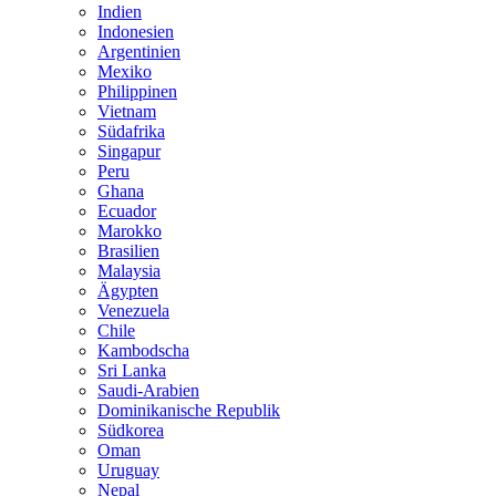
Indien
Indonesien
Argentinien
Mexiko
Philippinen
Vietnam
Südafrika
Singapur
Peru
Ghana
Ecuador
Marokko
Brasilien
Malaysia
Ägypten
Venezuela
Chile
Kambodscha
Sri Lanka
Saudi-Arabien
Dominikanische Republik
Südkorea
Oman
Uruguay
Nepal