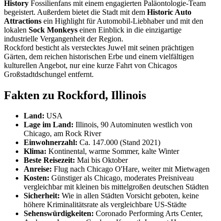
History
Fossilienfans mit einem engagierten Paläontologie-Team
begeistert. Außerdem bietet die Stadt mit dem
Historic Auto
Attractions
ein Highlight für Automobil-Liebhaber und mit den
lokalen
Sock Monkeys
einen Einblick in die einzigartige
industrielle Vergangenheit der Region.
Rockford besticht als verstecktes Juwel mit seinen prächtigen
Gärten, dem reichen historischen Erbe und einem vielfältigen
kulturellen Angebot, nur eine kurze Fahrt von Chicagos
Großstadtdschungel entfernt.
Fakten zu Rockford, Illinois
Land:
USA
Lage im Land:
Illinois, 90 Autominuten westlich von
Chicago, am Rock River
Einwohnerzahl:
Ca. 147.000 (Stand 2021)
Klima:
Kontinental, warme Sommer, kalte Winter
Beste Reisezeit:
Mai bis Oktober
Anreise:
Flug nach Chicago O'Hare, weiter mit Mietwagen
Kosten:
Günstiger als Chicago, moderates Preisniveau
vergleichbar mit kleinen bis mittelgroßen deutschen Städten
Sicherheit:
Wie in allen Städten Vorsicht geboten, keine
höhere Kriminalitätsrate als vergleichbare US-Städte
Sehenswürdigkeiten:
Coronado Performing Arts Center,