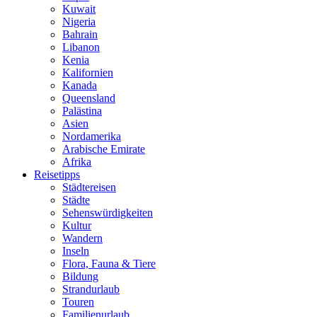
Kuwait
Nigeria
Bahrain
Libanon
Kenia
Kalifornien
Kanada
Queensland
Palästina
Asien
Nordamerika
Arabische Emirate
Afrika
Reisetipps
Städtereisen
Städte
Sehenswürdigkeiten
Kultur
Wandern
Inseln
Flora, Fauna & Tiere
Bildung
Strandurlaub
Touren
Familienurlaub