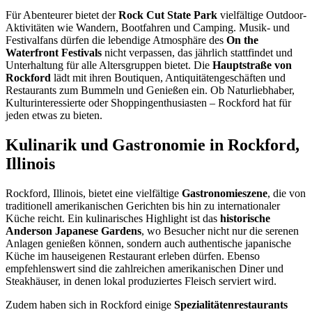
Für Abenteurer bietet der
Rock Cut State Park
vielfältige Outdoor-
Aktivitäten wie Wandern, Bootfahren und Camping. Musik- und
Festivalfans dürfen die lebendige Atmosphäre des
On the
Waterfront Festivals
nicht verpassen, das jährlich stattfindet und
Unterhaltung für alle Altersgruppen bietet. Die
Hauptstraße von
Rockford
lädt mit ihren Boutiquen, Antiquitätengeschäften und
Restaurants zum Bummeln und Genießen ein. Ob Naturliebhaber,
Kulturinteressierte oder Shoppingenthusiasten – Rockford hat für
jeden etwas zu bieten.
Kulinarik und Gastronomie in Rockford,
Illinois
Rockford, Illinois, bietet eine vielfältige
Gastronomieszene
, die von
traditionell amerikanischen Gerichten bis hin zu internationaler
Küche reicht. Ein kulinarisches Highlight ist das
historische
Anderson Japanese Gardens
, wo Besucher nicht nur die serenen
Anlagen genießen können, sondern auch authentische japanische
Küche im hauseigenen Restaurant erleben dürfen. Ebenso
empfehlenswert sind die zahlreichen amerikanischen Diner und
Steakhäuser, in denen lokal produziertes Fleisch serviert wird.
Zudem haben sich in Rockford einige
Spezialitätenrestaurants