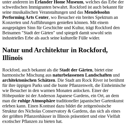
unter anderem im
Erlander Home Museum
, welches das Erbe der
schwedischen Immigranten bewahrt. Rockford ist auch bekannt für
seine musikalischen Veranstaltungen und das
Mendelssohn
Performing Arts Center
, wo Besucher ein breites Spektrum an
Konzerten und Aufführungen genießen können. Mit einem
ausgeprägten Sinn für Geschichte und Kultur, trägt Rockford den
Beinamen "Stadt der Gärten" und spiegelt damit sowohl sein
industrielles Erbe als auch seine kulturelle Fülle wider.
Natur und Architektur in Rockford,
Illinois
Rockford, auch bekannt als die
Stadt der Gärten
, bietet eine
harmonische Mischung aus
naturbelassenen Landschaften
und
architektonischen Schätzen
. Die Stadt am Rock River ist berühmt
für ihre üppigen Parks und die bunte Pflanzenwelt, die Einheimische
wie Besucher in den warmen Monaten anlocken. Einer der
Höhepunkte ist der Anderson Japanese Gardens, ein Ort, an dem
man die
ruhige Atmosphäre
traditioneller japanischer Gartenkunst
erleben kann. Einen Kontrast dazu bildet die zeitgenössische
Struktur des Nicholas Conservatory & Gardens, das sich als eines
der größten Pflanzenhäuser in Illinois präsentiert und eine Vielfalt
exotischer Pflanzen zu bieten hat.