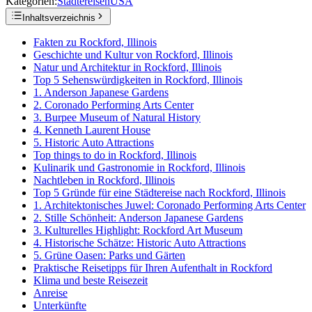
Kategorien:
Städtereisen
USA
Inhaltsverzeichnis
Fakten zu Rockford, Illinois
Geschichte und Kultur von Rockford, Illinois
Natur und Architektur in Rockford, Illinois
Top 5 Sehenswürdigkeiten in Rockford, Illinois
1. Anderson Japanese Gardens
2. Coronado Performing Arts Center
3. Burpee Museum of Natural History
4. Kenneth Laurent House
5. Historic Auto Attractions
Top things to do in Rockford, Illinois
Kulinarik und Gastronomie in Rockford, Illinois
Nachtleben in Rockford, Illinois
Top 5 Gründe für eine Städtereise nach Rockford, Illinois
1. Architektonisches Juwel: Coronado Performing Arts Center
2. Stille Schönheit: Anderson Japanese Gardens
3. Kulturelles Highlight: Rockford Art Museum
4. Historische Schätze: Historic Auto Attractions
5. Grüne Oasen: Parks und Gärten
Praktische Reisetipps für Ihren Aufenthalt in Rockford
Klima und beste Reisezeit
Anreise
Unterkünfte