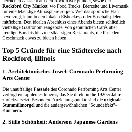
herrlichen Aussicht auf den Rock River punktet, sowie der
Rockford City Market
, wo Food Trucks, Bierzelte und Livemusik
für eine lebendige Atmosphäre sorgen. Wer das sportliche Flair
bevorzugt, kann in den lokalen Eishockey- oder Baseballspielen
mitfiebern. Den idealen Abschluss eines Abends bieten schließlich
vielfältige Gastronomieangebote, von gemütlichen Cafés über
trendige Bars bis hin zu erstklassigen Restaurants, die für jeden
Geschmack etwas zu bieten haben.
Top 5 Gründe für eine Städtereise nach
Rockford, Illinois
1. Architektonisches Juwel: Coronado Performing
Arts Center
Die unauffällige
Fassade
des Coronado Performing Arts Center
verbirgt ein opulentes Inneres, das Sie direkt in die 1920er Jahre
zurückversetzt. Besondere Anziehungspunkte sind die
originale
Stummfilmorgel
und die außergewöhnlichen "Soundeffekt"-
Kammern.
2. Stille Schönheit: Anderson Japanese Gardens