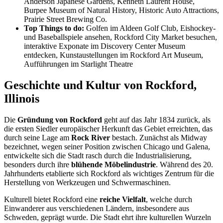
Anderson Japanese Gardens, Kenneth Laurent House,
Burpee Museum of Natural History, Historic Auto Attractions,
Prairie Street Brewing Co.
Top Things to do:
Golfen im Aldeen Golf Club, Eishockey-
und Baseballspiele ansehen, Rockford City Market besuchen,
interaktive Exponate im Discovery Center Museum
entdecken, Kunstaustellungen im Rockford Art Museum,
Aufführungen im Starlight Theatre
Geschichte und Kultur von Rockford,
Illinois
Die
Gründung von Rockford
geht auf das Jahr 1834 zurück, als
die ersten Siedler europäischer Herkunft das Gebiet erreichten, das
durch seine Lage am
Rock River
bestach. Zunächst als Midway
bezeichnet, wegen seiner Position zwischen Chicago und Galena,
entwickelte sich die Stadt rasch durch die Industrialisierung,
besonders durch ihre
blühende Möbelindustrie
. Während des 20.
Jahrhunderts etablierte sich Rockford als wichtiges Zentrum für die
Herstellung von Werkzeugen und Schwermaschinen.
Kulturell bietet Rockford eine
reiche Vielfalt
, welche durch
Einwanderer aus verschiedenen Ländern, insbesondere aus
Schweden, geprägt wurde. Die Stadt ehrt ihre kulturellen Wurzeln