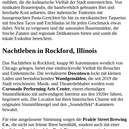
etabliert, die die kulinarische Vielfalt der Stadt unterstreichen. Von
rustikalen Brauereipubs, die handwerklich gebrautes Bier und
herzhafte Kost anbieten, über italienische Trattorien mit
hausgemachten Pasta-Gerichten bis hin zu mexikanischen Taquerias
mit frischen Tacos und Enchiladas ist für jeden Geschmack etwas
dabei. Nicht zu vergessen sind die saisonalen Bauernmärkte, die
frische Zutaten und regionale Delikatessen bieten und somit die
lokale Esskultur bereichern.
Nachtleben in Rockford, Illinois
Das Nachtleben in Rockford, knapp 90 Autominuten westlich von
Chicago gelegen, bietet eine eindrucksvolle Vielfalt für Besucher
und Einheimische. Die revitalisierte
Downtown
lockt mit kleinen
Läden und beeindruckenden
Wandgemälden
, die seit 2019 die
Stadt verschönern. Musik- und Theaterliebhaber werden vom
Coronado Performing Arts Center
, einem ehemaligen
Stummfilmkino mit aufwendigem Interieur aus den 1920er Jahren,
begeistert sein. Die Location hat ihren historischen Charme mit der
originalen Stummfilmorgel und den „Soundeffekt“-Kammern
bewahrt.
Für eine ausgelassene Stimmung sorgen die
Prairie Street Brewing
Co.
, die nicht nur feinste Biere bereithält, sondern auch mit einer