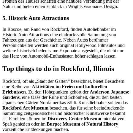
Fronten des Hauses schaffen eine nahtlose Verbindung mit der
Natur und bieten einen Einblick in Wrights visionäres Design.
5. Historic Auto Attractions
In Roscoe, am Rand von Rockford, finden Autoliebhaber im
Historic Auto Attractions eine eindrucksvolle Sammlung von
Fahrzeugen aus der Geschichte. Neben Autos berühmter
Persönlichkeiten werden auch original Hollywood-Filmautos und
weitere historisch bedeutsame Exponate ausgestellt, die nicht nur
das Herz von Automobil-Enthusiasten höher schlagen lassen.
Top things to do in Rockford, Illinois
Rockford, oft als „Stadt der Gärten“ bezeichnet, bietet Besuchern
eine Reihe von
Aktivitäten im Freien und kulturellen
Erlebnissen
. Zu den Höhepunkten gehört der
Anderson Japanese
Gardens
, eine Oase der Ruhe und Schönheit, die zu den besten
japanischen Gärten Nordamerikas zählt. Kunstliebhaber sollten das
Rockford Art Museum
besuchen, das für seine beeindruckende
Sammlung zeitgenössischer und historischer Kunstwerke bekannt
ist. Familien können im
Discovery Center Museum
interaktiven
Spaß genießen oder im
Burpee Museum of Natural History
vorzeitliche Entdeckungen machen.