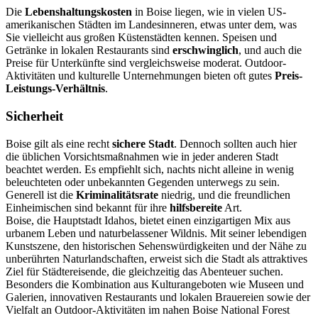
Die
Lebenshaltungskosten
in Boise liegen, wie in vielen US-
amerikanischen Städten im Landesinneren, etwas unter dem, was
Sie vielleicht aus großen Küstenstädten kennen. Speisen und
Getränke in lokalen Restaurants sind
erschwinglich
, und auch die
Preise für Unterkünfte sind vergleichsweise moderat. Outdoor-
Aktivitäten und kulturelle Unternehmungen bieten oft gutes
Preis-
Leistungs-Verhältnis
.
Sicherheit
Boise gilt als eine recht
sichere Stadt
. Dennoch sollten auch hier
die üblichen Vorsichtsmaßnahmen wie in jeder anderen Stadt
beachtet werden. Es empfiehlt sich, nachts nicht alleine in wenig
beleuchteten oder unbekannten Gegenden unterwegs zu sein.
Generell ist die
Kriminalitätsrate
niedrig, und die freundlichen
Einheimischen sind bekannt für ihre
hilfsbereite
Art.
Boise, die Hauptstadt Idahos, bietet einen einzigartigen Mix aus
urbanem Leben und naturbelassener Wildnis. Mit seiner lebendigen
Kunstszene, den historischen Sehenswürdigkeiten und der Nähe zu
unberührten Naturlandschaften, erweist sich die Stadt als attraktives
Ziel für Städtereisende, die gleichzeitig das Abenteuer suchen.
Besonders die Kombination aus Kulturangeboten wie Museen und
Galerien, innovativen Restaurants und lokalen Brauereien sowie der
Vielfalt an Outdoor-Aktivitäten im nahen Boise National Forest