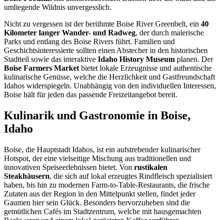
umliegende Wildnis unvergesslich.
Nicht zu vergessen ist der berühmte Boise River Greenbelt, ein
40
Kilometer langer Wander- und Radweg
, der durch malerische
Parks und entlang des Boise Rivers führt. Familien und
Geschichtsinteressierte sollten einen Abstecher in den historischen
Stadtteil sowie das interaktive
Idaho History Museum
planen. Der
Boise Farmers Market
bietet lokale Erzeugnisse und authentische
kulinarische Genüsse, welche die Herzlichkeit und Gastfreundschaft
Idahos widerspiegeln. Unabhängig von den individuellen Interessen,
Boise hält für jeden das passende Freizeitangebot bereit.
Kulinarik und Gastronomie in Boise,
Idaho
Boise, die Hauptstadt Idahos, ist ein aufstrebender kulinarischer
Hotspot, der eine vielseitige Mischung aus traditionellen und
innovativen Speiseerlebnissen bietet. Von
rustikalen
Steakhäusern
, die sich auf lokal erzeugtes Rindfleisch spezialisiert
haben, bis hin zu modernen Farm-to-Table-Restaurants, die frische
Zutaten aus der Region in den Mittelpunkt stellen, findet jeder
Gaumen hier sein Glück. Besonders hervorzuheben sind die
gemütlichen Cafés im Stadtzentrum, welche mit hausgemachten