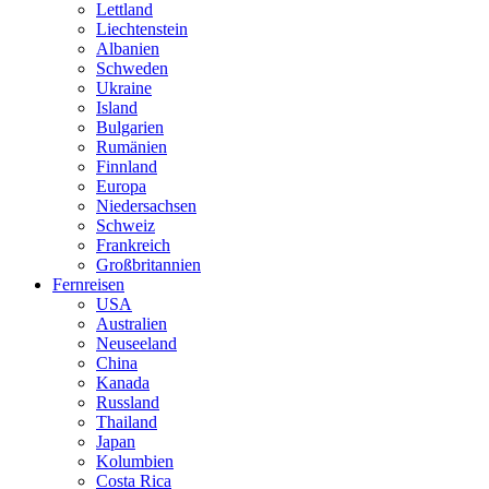
Lettland
Liechtenstein
Albanien
Schweden
Ukraine
Island
Bulgarien
Rumänien
Finnland
Europa
Niedersachsen
Schweiz
Frankreich
Großbritannien
Fernreisen
USA
Australien
Neuseeland
China
Kanada
Russland
Thailand
Japan
Kolumbien
Costa Rica