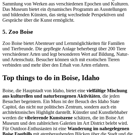
Sammlung von Werken aus verschiedenen Epochen und Kulturen.
Das Museum bietet ein dynamisches Programm an Ausstellungen
und bildenden Künsten, das stetig wechselnde Perspektiven und
Gespräche über die Kunst ermöglicht.
5. Zoo Boise
Zoo Boise bietet Abenteuer und Lernmöglichkeiten für Familien
und Tierfreunde. Die gepflegte Anlage beherbergt über 200 Tiere
verschiedener Arten und legt besonderen Wert auf Bildung, Natur-
und Artenschutz. Besucher können sich mit exotischen Tieren
verbinden und mehr über den Erhalt von Arten erfahren.
Top things to do in Boise, Idaho
Boise, die Hauptstadt von Idaho, bietet eine
vielfältige Mischung
aus kulturellen und naturbezogenen Aktivitäten
, die jeden
Besucher begeistern. Ein Muss ist der Besuch des Idaho State
Capitol, das nicht nur politisches Zentrum, sondern auch ein
architektonisches Highlight darstellt. Künstler und Kunstliebhaber
werden die
vibrierende Kunstszene
schätzen, die im Boise Art
Museum und den zahlreichen Galerien im Art District belebt wird.
Für Outdoor-Enthusiasten ist eine
Wanderung im nahegelegenen
Boise Foothills
mit atemberaubenden Blicken über die Stadt und die