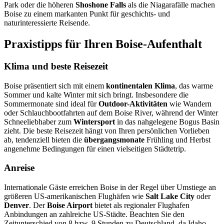
Park oder die höheren
Shoshone Falls
als die Niagarafälle machen
Boise zu einem markanten Punkt für geschichts- und
naturinteressierte Reisende.
Praxistipps für Ihren Boise-Aufenthalt
Klima und beste Reisezeit
Boise präsentiert sich mit einem
kontinentalen Klima
, das warme
Sommer und kalte Winter mit sich bringt. Insbesondere die
Sommermonate sind ideal für
Outdoor-Aktivitäten
wie Wandern
oder Schlauchbootfahrten auf dem Boise River, während der Winter
Schneeliebhaber zum
Wintersport
in das nahgelegene Bogus Basin
zieht. Die beste Reisezeit hängt von Ihren persönlichen Vorlieben
ab, tendenziell bieten die
übergangsmonate
Frühling und Herbst
angenehme Bedingungen für einen vielseitigen Städtetrip.
Anreise
Internationale Gäste erreichen Boise in der Regel über Umstiege an
größeren US-amerikanischen Flughäfen wie
Salt Lake City
oder
Denver
. Der
Boise Airport
bietet als regionaler Flughafen
Anbindungen an zahlreiche US-Städte. Beachten Sie den
Zeitunterschied von 8 bzw. 9 Stunden zu Deutschland, da Idaho