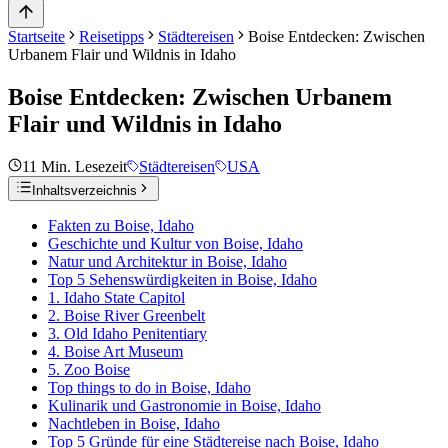
Startseite
Reisetipps
Städtereisen
Boise Entdecken: Zwischen
Urbanem Flair und Wildnis in Idaho
Boise Entdecken: Zwischen Urbanem
Flair und Wildnis in Idaho
11
Min. Lesezeit
Städtereisen
USA
Inhaltsverzeichnis
Fakten zu Boise, Idaho
Geschichte und Kultur von Boise, Idaho
Natur und Architektur in Boise, Idaho
Top 5 Sehenswürdigkeiten in Boise, Idaho
1. Idaho State Capitol
2. Boise River Greenbelt
3. Old Idaho Penitentiary
4. Boise Art Museum
5. Zoo Boise
Top things to do in Boise, Idaho
Kulinarik und Gastronomie in Boise, Idaho
Nachtleben in Boise, Idaho
Top 5 Gründe für eine Städtereise nach Boise, Idaho