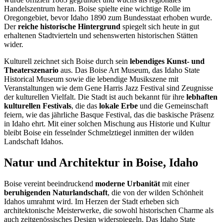
Handelszentrum heran. Boise spielte eine wichtige Rolle im
Oregongebiet, bevor Idaho 1890 zum Bundesstaat erhoben wurde.
Der
reiche historische Hintergrund
spiegelt sich heute in gut
erhaltenen Stadtvierteln und sehenswerten historischen Stätten
wider.
Kulturell zeichnet sich Boise durch sein
lebendiges Kunst- und
Theaterszenario
aus. Das Boise Art Museum, das Idaho State
Historical Museum sowie die lebendige Musikszene mit
Veranstaltungen wie dem Gene Harris Jazz Festival sind Zeugnisse
der kulturellen Vielfalt. Die Stadt ist auch bekannt für ihre
lebhaften
kulturellen Festivals
, die das
lokale Erbe
und die Gemeinschaft
feiern, wie das jährliche Basque Festival, das die baskische Präsenz
in Idaho ehrt. Mit einer solchen Mischung aus Historie und Kultur
bleibt Boise ein fesselnder Schmelztiegel inmitten der wilden
Landschaft Idahos.
Natur und Architektur in Boise, Idaho
Boise vereint beeindruckend
moderne Urbanität
mit einer
beruhigenden Naturlandschaft
, die von der wilden Schönheit
Idahos umrahmt wird. Im Herzen der Stadt erheben sich
architektonische Meisterwerke, die sowohl historischen Charme als
auch zeitgenössisches Design widerspiegeln. Das Idaho State