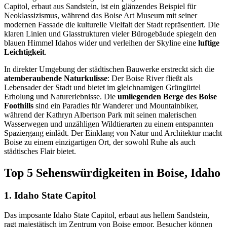
Capitol, erbaut aus Sandstein, ist ein glänzendes Beispiel für
Neoklassizismus, während das Boise Art Museum mit seiner
modernen Fassade die kulturelle Vielfalt der Stadt repräsentiert. Die
klaren Linien und Glasstrukturen vieler Bürogebäude spiegeln den
blauen Himmel Idahos wider und verleihen der Skyline eine
luftige
Leichtigkeit
.
In direkter Umgebung der städtischen Bauwerke erstreckt sich die
atemberaubende Naturkulisse
: Der Boise River fließt als
Lebensader der Stadt und bietet im gleichnamigen Grüngürtel
Erholung und Naturerlebnisse. Die
umliegenden Berge des Boise
Foothills
sind ein Paradies für Wanderer und Mountainbiker,
während der Kathryn Albertson Park mit seinen malerischen
Wasserwegen und unzähligen Wildtierarten zu einem entspannten
Spaziergang einlädt. Der Einklang von Natur und Architektur macht
Boise zu einem einzigartigen Ort, der sowohl Ruhe als auch
städtisches Flair bietet.
Top 5 Sehenswürdigkeiten in Boise, Idaho
1. Idaho State Capitol
Das imposante Idaho State Capitol, erbaut aus hellem Sandstein,
ragt majestätisch im Zentrum von Boise empor. Besucher können