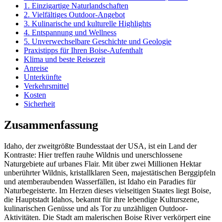
1. Einzigartige Naturlandschaften
2. Vielfältiges Outdoor-Angebot
3. Kulinarische und kulturelle Highlights
4. Entspannung und Wellness
5. Unverwechselbare Geschichte und Geologie
Praxistipps für Ihren Boise-Aufenthalt
Klima und beste Reisezeit
Anreise
Unterkünfte
Verkehrsmittel
Kosten
Sicherheit
Zusammenfassung
Idaho, der zweitgrößte Bundesstaat der USA, ist ein Land der
Kontraste: Hier treffen rauhe Wildnis und unerschlossene
Naturgebiete auf urbanes Flair. Mit über zwei Millionen Hektar
unberührter Wildnis, kristallklaren Seen, majestätischen Berggipfeln
und atemberaubenden Wasserfällen, ist Idaho ein Paradies für
Naturbegeisterte. Im Herzen dieses vielseitigen Staates liegt Boise,
die Hauptstadt Idahos, bekannt für ihre lebendige Kulturszene,
kulinarischen Genüsse und als Tor zu unzähligen Outdoor-
Aktivitäten. Die Stadt am malerischen Boise River verkörpert eine