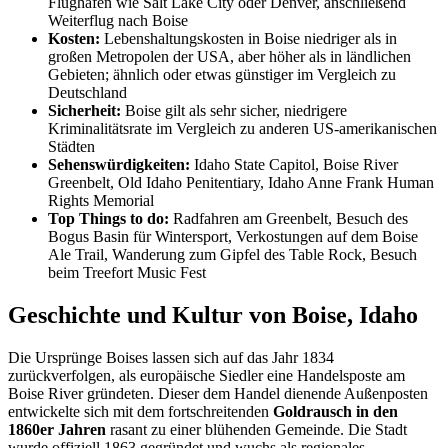
Flughäfen wie Salt Lake City oder Denver, anschließend
Weiterflug nach Boise
Kosten:
Lebenshaltungskosten in Boise niedriger als in
großen Metropolen der USA, aber höher als in ländlichen
Gebieten; ähnlich oder etwas günstiger im Vergleich zu
Deutschland
Sicherheit:
Boise gilt als sehr sicher, niedrigere
Kriminalitätsrate im Vergleich zu anderen US-amerikanischen
Städten
Sehenswürdigkeiten:
Idaho State Capitol, Boise River
Greenbelt, Old Idaho Penitentiary, Idaho Anne Frank Human
Rights Memorial
Top Things to do:
Radfahren am Greenbelt, Besuch des
Bogus Basin für Wintersport, Verkostungen auf dem Boise
Ale Trail, Wanderung zum Gipfel des Table Rock, Besuch
beim Treefort Music Fest
Geschichte und Kultur von Boise, Idaho
Die Ursprünge Boises lassen sich auf das Jahr 1834
zurückverfolgen, als europäische Siedler eine Handelsposte am
Boise River gründeten. Dieser dem Handel dienende Außenposten
entwickelte sich mit dem fortschreitenden
Goldrausch in den
1860er Jahren
rasant zu einer blühenden Gemeinde. Die Stadt
wurde offiziell 1863 gegründet und wuchs als regionales