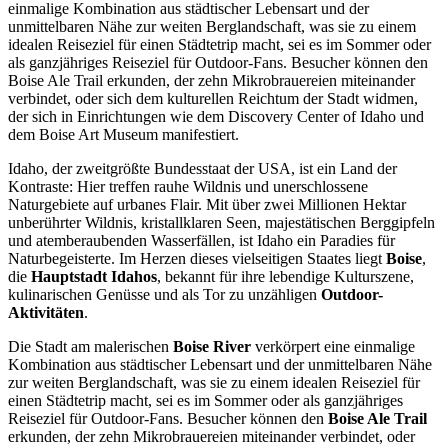
einmalige Kombination aus städtischer Lebensart und der
unmittelbaren Nähe zur weiten Berglandschaft, was sie zu einem
idealen Reiseziel für einen Städtetrip macht, sei es im Sommer oder
als ganzjähriges Reiseziel für Outdoor-Fans. Besucher können den
Boise Ale Trail erkunden, der zehn Mikrobrauereien miteinander
verbindet, oder sich dem kulturellen Reichtum der Stadt widmen,
der sich in Einrichtungen wie dem Discovery Center of Idaho und
dem Boise Art Museum manifestiert.
Idaho, der zweitgrößte Bundesstaat der USA, ist ein Land der
Kontraste: Hier treffen rauhe Wildnis und unerschlossene
Naturgebiete auf urbanes Flair. Mit über zwei Millionen Hektar
unberührter Wildnis, kristallklaren Seen, majestätischen Berggipfeln
und atemberaubenden Wasserfällen, ist Idaho ein Paradies für
Naturbegeisterte. Im Herzen dieses vielseitigen Staates liegt
Boise
,
die
Hauptstadt Idahos
, bekannt für ihre lebendige Kulturszene,
kulinarischen Genüsse und als Tor zu unzähligen
Outdoor-
Aktivitäten
.
Die Stadt am malerischen
Boise River
verkörpert eine einmalige
Kombination aus städtischer Lebensart und der unmittelbaren Nähe
zur weiten Berglandschaft, was sie zu einem idealen Reiseziel für
einen Städtetrip macht, sei es im Sommer oder als ganzjähriges
Reiseziel für Outdoor-Fans. Besucher können den
Boise Ale Trail
erkunden, der zehn Mikrobrauereien miteinander verbindet, oder