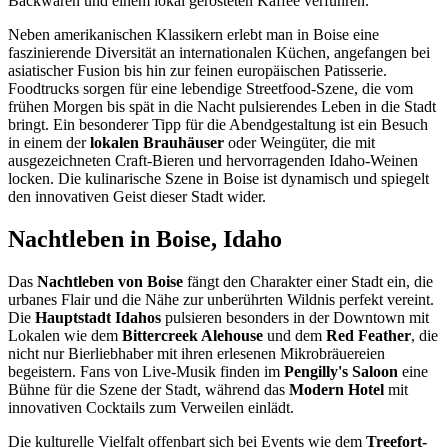
Backwaren und einem lokal gerösteten Kaffee verführen.
Neben amerikanischen Klassikern erlebt man in Boise eine
faszinierende Diversität an internationalen Küchen, angefangen bei
asiatischer Fusion bis hin zur feinen europäischen Patisserie.
Foodtrucks sorgen für eine lebendige Streetfood-Szene, die vom
frühen Morgen bis spät in die Nacht pulsierendes Leben in die Stadt
bringt. Ein besonderer Tipp für die Abendgestaltung ist ein Besuch
in einem der
lokalen Brauhäuser
oder Weingüter, die mit
ausgezeichneten Craft-Bieren und hervorragenden Idaho-Weinen
locken. Die kulinarische Szene in Boise ist dynamisch und spiegelt
den innovativen Geist dieser Stadt wider.
Nachtleben in Boise, Idaho
Das
Nachtleben von Boise
fängt den Charakter einer Stadt ein, die
urbanes Flair und die Nähe zur unberührten Wildnis perfekt vereint.
Die
Hauptstadt Idahos
pulsieren besonders in der Downtown mit
Lokalen wie dem
Bittercreek Alehouse
und dem
Red Feather
, die
nicht nur Bierliebhaber mit ihren erlesenen Mikrobräuereien
begeistern. Fans von Live-Musik finden im
Pengilly's Saloon
eine
Bühne für die Szene der Stadt, während das
Modern Hotel
mit
innovativen Cocktails zum Verweilen einlädt.
Die kulturelle Vielfalt offenbart sich bei Events wie dem
Treefort-