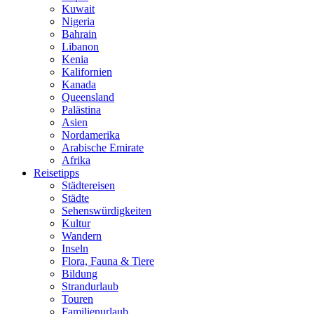
Kuwait
Nigeria
Bahrain
Libanon
Kenia
Kalifornien
Kanada
Queensland
Palästina
Asien
Nordamerika
Arabische Emirate
Afrika
Reisetipps
Städtereisen
Städte
Sehenswürdigkeiten
Kultur
Wandern
Inseln
Flora, Fauna & Tiere
Bildung
Strandurlaub
Touren
Familienurlaub