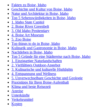
Fakten zu Boise, Idaho
Geschichte und Kultur von Boise, Idaho
Natur und Architektur in Boise, Idaho
Top 5 Sehenswürdigkeiten in Boise, Idaho
1. Idaho State Capitol
2. Boise River Greenbelt
3. Old Idaho Penitentiary
4. Boise Art Museum
5. Zoo Boise
Top things to do in Boise, Idaho
Kulinarik und Gastronomie in Boise, Idaho
Nachtleben in Boise, Idaho
Top 5 Gründe für eine Städtereise nach Boise, Idaho
1. Einzigartige Naturlandschaften
2. Vielfältiges Outdoor-Angebot
3. Kulinarische und kulturelle Highlights
4. Entspannung und Wellness
5. Unverwechselbare Geschichte und Geologie
Praxistipps für Ihren Boise-Aufenthalt
Klima und beste Reisezeit
Anreise
Unterkünfte
Verkehrsmittel
Kosten