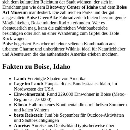
sich dem kulturellen Reichtum der Stadt widmen, der sich in
Einrichtungen wie dem
Discovery Center of Idaho
und dem
Boise
Art Museum
manifestiert. Die zahlreichen Parks und der gut
ausgestattete Boise GreenBike Fahrradverleih bieten hervorragende
Möglichkeiten, Boise mit dem Rad zu erkunden. Wer es
abenteuerlich mag, kann die zahlreichen Weinbaubetriebe
besichtigen oder sich an einer Wanderung zum Gipfel des Table
Rock wagen.
Boise begeistert Besucher mit einer seltenen Kombination aus
urbanem Charme und unberührter Wildnis, ideal für Naturliebhaber
und Abenteurer, die das authentische Amerika erleben möchten.
Fakten zu Boise, Idaho
Land:
Vereinigte Staaten von Amerika
Lage im Land:
Hauptstadt des Bundesstaates Idaho, im
Nordwesten der USA
Einwohnerzahl:
Rund 229.000 Einwohner in Boise (Metro-
Region ca. 730.000)
Klima:
Halbtrockenes Kontinentalklima mit heißen Sommern
und kalten Wintern
beste Reisezeit:
Juni bis September für Outdoor-Aktivitäten
und Stadtbesichtigungen
Anreise:
Anreise aus Deutschland typischerweise über