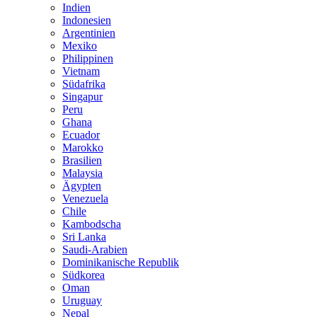
Indien
Indonesien
Argentinien
Mexiko
Philippinen
Vietnam
Südafrika
Singapur
Peru
Ghana
Ecuador
Marokko
Brasilien
Malaysia
Ägypten
Venezuela
Chile
Kambodscha
Sri Lanka
Saudi-Arabien
Dominikanische Republik
Südkorea
Oman
Uruguay
Nepal