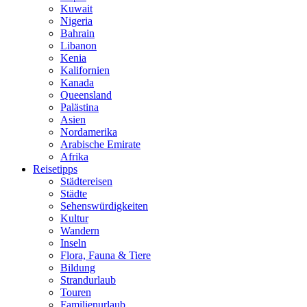
Kuwait
Nigeria
Bahrain
Libanon
Kenia
Kalifornien
Kanada
Queensland
Palästina
Asien
Nordamerika
Arabische Emirate
Afrika
Reisetipps
Städtereisen
Städte
Sehenswürdigkeiten
Kultur
Wandern
Inseln
Flora, Fauna & Tiere
Bildung
Strandurlaub
Touren
Familienurlaub