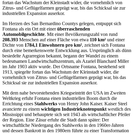
fortan das Wachstum der Kleinstadt wider, die vornehmlich von
Zitrus- und Geflügelfarmen geprägt war, bis das Schicksal sie zur
industriellen Expansion auserkor.
Im Herzen des San Bernardino Countys gelegen, entpuppt sich
Fontana als ein Ort mit einer
überraschenden
Automobilgeschichte
. Mit einer Bevölkerungszahl von rund
208.393
Menschen auf einer Fläche von etwa
110 km²
und einer
Dichte von
1784,1 Einwohnern pro km²
, zeichnet sich Fontana
durch eine bemerkenswerte Entwicklung aus. Ursprünglich als dünn
besiedelte Agrarregion bekannt, begann der Wandel zu einem
bedeutsamen Landwirtschaftszentrum, als Azariel Blanchard Miller
im Jahr 1903 aktiv wurde. Der Ortsname Fontana, bestehend seit
1913, spiegelte fortan das Wachstum der Kleinstadt wider, die
vornehmlich von Zitrus- und Geflügelfarmen geprägt war, bis das
Schicksal sie zur industriellen Expansion auserkor.
Mit dem nahe bevorstehenden Kriegseintritt der USA im Zweiten
Weltkrieg erfuhr Fontana einen industriellen Boom durch die
Errichtung eines
Stahlwerks
von Henry John Kaiser. Kaiser Steel
avancierte zu einem
wichtigen Industrieknotenpunkt
westlich des
Mississippi und behauptete sich seit 1943 als wirtschaftlicher Pfeiler
der Region. Eine Zäsur erfuhr die Stadt dann später: Der
wirtschaftliche Niedergang des Stahlwerks in den 1960er-Jahren
und dessen Bankrott in den 1980ern führte zu einer Transformation