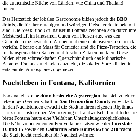
die authentische Küche von Ländern wie China und Thailand
bieten.
Das Herzstück der lokalen Gastronomie bilden jedoch die
BBQ-
Joints
, die für ihre rauchigen und würzigen Fleischgerichte bekannt
sind. Die Steak- und Grillhäuser in Fontana zeichnen sich durch ihre
Meisterschaft im langsamen Garen von Fleisch aus, was den
Gerichten eine besondere Zartheit und einen intensiven Geschmack
verleiht. Ebenso ein Muss für Genießer sind die Pizza-Trattorien, die
mit hausgemachten Saucen und frischen Zutaten punkten. Diese
bilden einen schmackhaften Querschnitt durch das kulinarische
Angebot Fontanas und laden dazu ein, die lokalen Spezialitäten in
entspannter Atmosphäre zu genießen.
Nachtleben in Fontana, Kalifornien
Fontana, einst eine
dünn besiedelte Agrarregion
, hat sich zu einer
lebendigen Gemeinschaft im
San Bernardino County
entwickelt.
In den Nachtstunden erwacht die Stadt in ihrem eigenen Rhythmus.
Trotz ihrer historischen Verankerung in Landwirtschaft und Industrie
bietet Fontana heute eine Vielfalt an Unterhaltungsmöglichkeiten.
Die Nähe zu bedeutenden Fernverkehrsstraßen wie der
Interstate
10 und 15
sowie den
California State Routes 66
und
210
macht
die Stadt leicht erreichbar für Nachtschwärmer.