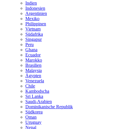
Indien
Indonesien
Argentinien
Mexiko
Philippinen
Vietnam
Südafrika
Singapur
Peru
Ghana
Ecuador
Marokko
Brasilien
Malaysia
Ägypten
Venezuela
Chile
Kambodscha
Sri Lanka
Saudi-Arabien
Dominikanische Republik
Südkorea
Oman
Uruguay
Nepal