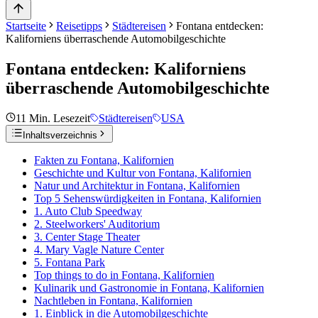
Startseite
Reisetipps
Städtereisen
Fontana entdecken:
Kaliforniens überraschende Automobilgeschichte
Fontana entdecken: Kaliforniens
überraschende Automobilgeschichte
11
Min. Lesezeit
Städtereisen
USA
Inhaltsverzeichnis
Fakten zu Fontana, Kalifornien
Geschichte und Kultur von Fontana, Kalifornien
Natur und Architektur in Fontana, Kalifornien
Top 5 Sehenswürdigkeiten in Fontana, Kalifornien
1. Auto Club Speedway
2. Steelworkers' Auditorium
3. Center Stage Theater
4. Mary Vagle Nature Center
5. Fontana Park
Top things to do in Fontana, Kalifornien
Kulinarik und Gastronomie in Fontana, Kalifornien
Nachtleben in Fontana, Kalifornien
1. Einblick in die Automobilgeschichte