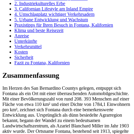
2. Industriekulturelles Erbe
3. Californian Lifestyle am Inland Empire
4. Umschlagplatz wichtiger Verkehrsadern
5. Urbane Entwicklung und Wachstum
Praxistipps für Ihren Besuch in Fontana, Kalifornien
Klima und beste Reisezeit
Anreise
Unterkünfte
Verkehrsmittel
Kosten
Sicherheit
Fazit zu Fontana, Kalifornien
Zusammenfassung
Im Herzen des San Bernardino Countys gelegen, entpuppt sich
Fontana als ein Ort mit einer überraschenden Automobilgeschichte.
Mit einer Bevölkerungszahl von rund 208. 393 Menschen auf einer
Fläche von etwa 110 km² und einer Dichte von 1784,1 Einwohnern
pro km², zeichnet sich Fontana durch eine bemerkenswerte
Entwicklung aus. Ursprünglich als dünn besiedelte Agrarregion
bekannt, begann der Wandel zu einem bedeutsamen
Landwirtschaftszentrum, als Azariel Blanchard Miller im Jahr 1903
aktiv wurde. Der Ortsname Fontana, bestehend seit 1913, spiegelte