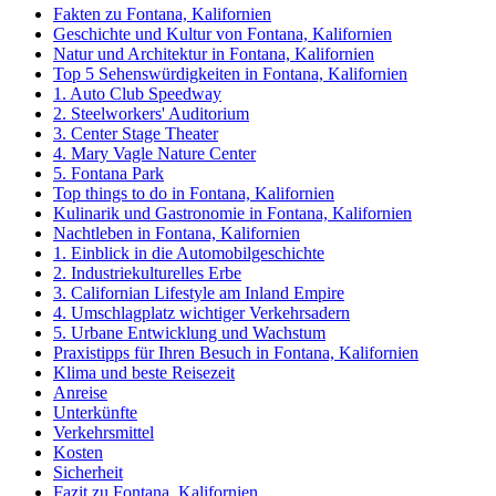
Fakten zu Fontana, Kalifornien
Geschichte und Kultur von Fontana, Kalifornien
Natur und Architektur in Fontana, Kalifornien
Top 5 Sehenswürdigkeiten in Fontana, Kalifornien
1. Auto Club Speedway
2. Steelworkers' Auditorium
3. Center Stage Theater
4. Mary Vagle Nature Center
5. Fontana Park
Top things to do in Fontana, Kalifornien
Kulinarik und Gastronomie in Fontana, Kalifornien
Nachtleben in Fontana, Kalifornien
1. Einblick in die Automobilgeschichte
2. Industriekulturelles Erbe
3. Californian Lifestyle am Inland Empire
4. Umschlagplatz wichtiger Verkehrsadern
5. Urbane Entwicklung und Wachstum
Praxistipps für Ihren Besuch in Fontana, Kalifornien
Klima und beste Reisezeit
Anreise
Unterkünfte
Verkehrsmittel
Kosten
Sicherheit
Fazit zu Fontana, Kalifornien