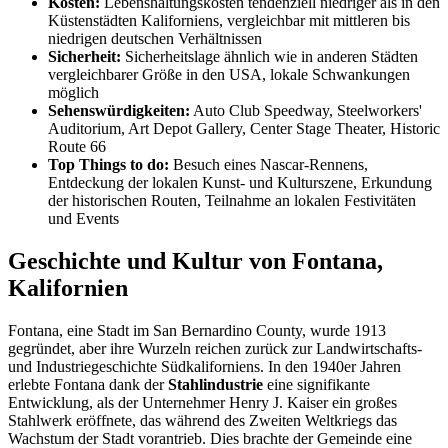
Kosten:
Lebenshaltungskosten tendenziell niedriger als in den
Küstenstädten Kaliforniens, vergleichbar mit mittleren bis
niedrigen deutschen Verhältnissen
Sicherheit:
Sicherheitslage ähnlich wie in anderen Städten
vergleichbarer Größe in den USA, lokale Schwankungen
möglich
Sehenswürdigkeiten:
Auto Club Speedway, Steelworkers'
Auditorium, Art Depot Gallery, Center Stage Theater, Historic
Route 66
Top Things to do:
Besuch eines Nascar-Rennens,
Entdeckung der lokalen Kunst- und Kulturszene, Erkundung
der historischen Routen, Teilnahme an lokalen Festivitäten
und Events
Geschichte und Kultur von Fontana,
Kalifornien
Fontana, eine Stadt im San Bernardino County, wurde 1913
gegründet, aber ihre Wurzeln reichen zurück zur Landwirtschafts-
und Industriegeschichte Südkaliforniens. In den 1940er Jahren
erlebte Fontana dank der
Stahlindustrie
eine signifikante
Entwicklung, als der Unternehmer Henry J. Kaiser ein großes
Stahlwerk eröffnete, das während des Zweiten Weltkriegs das
Wachstum der Stadt vorantrieb. Dies brachte der Gemeinde eine