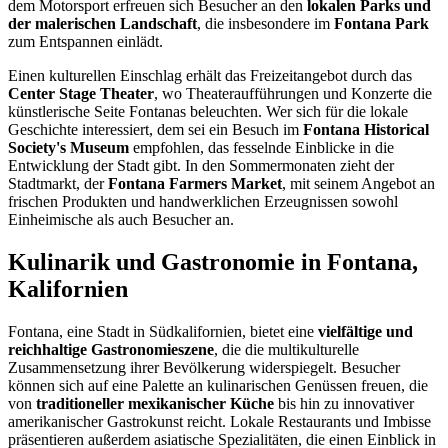
dem Motorsport erfreuen sich Besucher an den
lokalen Parks und
der malerischen Landschaft
, die insbesondere im
Fontana Park
zum Entspannen einlädt.
Einen kulturellen Einschlag erhält das Freizeitangebot durch das
Center Stage Theater
, wo Theateraufführungen und Konzerte die
künstlerische Seite Fontanas beleuchten. Wer sich für die lokale
Geschichte interessiert, dem sei ein Besuch im
Fontana Historical
Society's Museum
empfohlen, das fesselnde Einblicke in die
Entwicklung der Stadt gibt. In den Sommermonaten zieht der
Stadtmarkt, der
Fontana Farmers Market
, mit seinem Angebot an
frischen Produkten und handwerklichen Erzeugnissen sowohl
Einheimische als auch Besucher an.
Kulinarik und Gastronomie in Fontana,
Kalifornien
Fontana, eine Stadt in Südkalifornien, bietet eine
vielfältige und
reichhaltige Gastronomieszene
, die die multikulturelle
Zusammensetzung ihrer Bevölkerung widerspiegelt. Besucher
können sich auf eine Palette an kulinarischen Genüssen freuen, die
von
traditioneller mexikanischer Küche
bis hin zu innovativer
amerikanischer Gastrokunst reicht. Lokale Restaurants und Imbisse
präsentieren außerdem asiatische Spezialitäten, die einen Einblick in