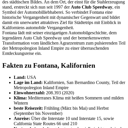
des städtischen Bildes. An dem Ort, der einst für die Stahlerzeugung
stand, erstreckt sich nun seit 1997 der
Auto Club Speedway
, ein
Symbol der Automobilliebhaberei. So verbindet Fontana eine
historische Vergangenheit mit dynamischer Gegenwart und bildet
damit ein unerwartet attraktives Ziel für Städtetrips mit Einblick in
Kaliforniens automobile Vergangenheit.
Fontana lädt mit seiner einzigartigen Automobilgeschichte, dem
legendären Auto Club Speedway und der bemerkenswerten
Transformation vom ländlichen Agrarzentrum zum pulsierenden Teil
der Metropolregion Inland Empire zu einer überraschenden
Entdeckungsreise ein.
Fakten zu Fontana, Kalifornien
Land:
USA
Lage im Land:
Kalifornien, San Bernardino County, Teil der
Metropolregion Inland Empire
Einwohnerzahl:
208.393 (2020)
Klima:
Mediterranes Klima mit heißen Sommern und milden
Wintern
beste Reisezeit:
Frühling (März bis Mai) und Herbst
(September bis November)
Anreise:
Über die Interstate 10 und Interstate 15, sowie
California State Routes 66 und 210