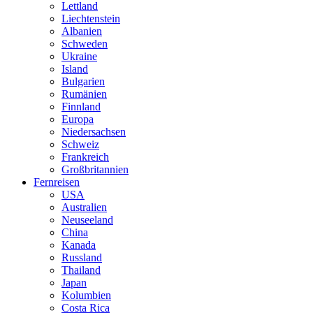
Lettland
Liechtenstein
Albanien
Schweden
Ukraine
Island
Bulgarien
Rumänien
Finnland
Europa
Niedersachsen
Schweiz
Frankreich
Großbritannien
Fernreisen
USA
Australien
Neuseeland
China
Kanada
Russland
Thailand
Japan
Kolumbien
Costa Rica