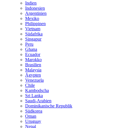
Indien
Indonesien
Argentinien
Mexiko
Philippinen
Vietnam
Südafrika
Singapur
Peru
Ghana
Ecuador
Marokko
Brasilien
Malaysia
Ägypten
Venezuela
Chile
Kambodscha
Sri Lanka
Saudi-Arabien
Dominikanische Republik
Südkorea
Oman
Uruguay
Nepal