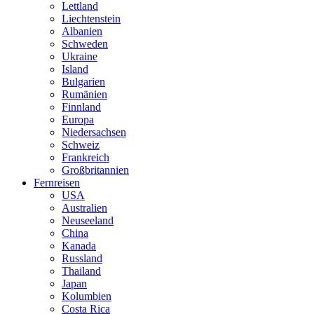
Lettland
Liechtenstein
Albanien
Schweden
Ukraine
Island
Bulgarien
Rumänien
Finnland
Europa
Niedersachsen
Schweiz
Frankreich
Großbritannien
Fernreisen
USA
Australien
Neuseeland
China
Kanada
Russland
Thailand
Japan
Kolumbien
Costa Rica