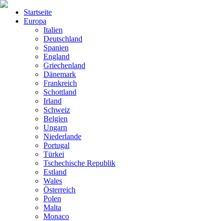
Startseite
Europa
Italien
Deutschland
Spanien
England
Griechenland
Dänemark
Frankreich
Schottland
Irland
Schweiz
Belgien
Ungarn
Niederlande
Portugal
Türkei
Tschechische Republik
Estland
Wales
Österreich
Polen
Malta
Monaco