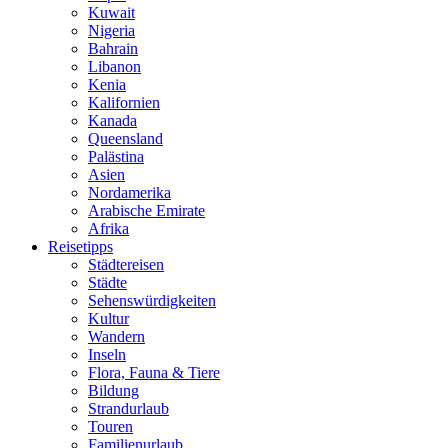
Kuwait
Nigeria
Bahrain
Libanon
Kenia
Kalifornien
Kanada
Queensland
Palästina
Asien
Nordamerika
Arabische Emirate
Afrika
Reisetipps
Städtereisen
Städte
Sehenswürdigkeiten
Kultur
Wandern
Inseln
Flora, Fauna & Tiere
Bildung
Strandurlaub
Touren
Familienurlaub