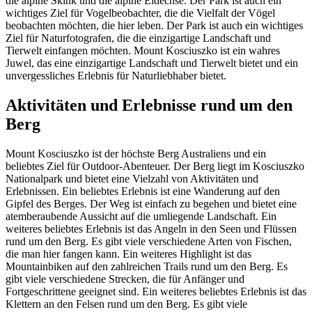
die alpine Skink und die alpine Eidechse. Der Park ist auch ein
wichtiges Ziel für Vogelbeobachter, die die Vielfalt der Vögel
beobachten möchten, die hier leben. Der Park ist auch ein wichtiges
Ziel für Naturfotografen, die die einzigartige Landschaft und
Tierwelt einfangen möchten. Mount Kosciuszko ist ein wahres
Juwel, das eine einzigartige Landschaft und Tierwelt bietet und ein
unvergessliches Erlebnis für Naturliebhaber bietet.
Aktivitäten und Erlebnisse rund um den
Berg
Mount Kosciuszko ist der höchste Berg Australiens und ein
beliebtes Ziel für Outdoor-Abenteuer. Der Berg liegt im Kosciuszko
Nationalpark und bietet eine Vielzahl von Aktivitäten und
Erlebnissen. Ein beliebtes Erlebnis ist eine Wanderung auf den
Gipfel des Berges. Der Weg ist einfach zu begehen und bietet eine
atemberaubende Aussicht auf die umliegende Landschaft. Ein
weiteres beliebtes Erlebnis ist das Angeln in den Seen und Flüssen
rund um den Berg. Es gibt viele verschiedene Arten von Fischen,
die man hier fangen kann. Ein weiteres Highlight ist das
Mountainbiken auf den zahlreichen Trails rund um den Berg. Es
gibt viele verschiedene Strecken, die für Anfänger und
Fortgeschrittene geeignet sind. Ein weiteres beliebtes Erlebnis ist das
Klettern an den Felsen rund um den Berg. Es gibt viele