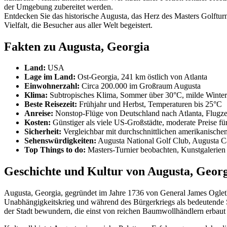
der Umgebung zubereitet werden.
Entdecken Sie das historische Augusta, das Herz des Masters Golfturn
Vielfalt, die Besucher aus aller Welt begeistert.
Fakten zu Augusta, Georgia
Land:
USA
Lage im Land:
Ost-Georgia, 241 km östlich von Atlanta
Einwohnerzahl:
Circa 200.000 im Großraum Augusta
Klima:
Subtropisches Klima, Sommer über 30°C, milde Winter
Beste Reisezeit:
Frühjahr und Herbst, Temperaturen bis 25°C
Anreise:
Nonstop-Flüge von Deutschland nach Atlanta, Flugzei
Kosten:
Günstiger als viele US-Großstädte, moderate Preise f
Sicherheit:
Vergleichbar mit durchschnittlichen amerikanisch
Sehenswürdigkeiten:
Augusta National Golf Club, Augusta Ca
Top Things to do:
Masters-Turnier beobachten, Kunstgalerien
Geschichte und Kultur von Augusta, Geor
Augusta, Georgia, gegründet im Jahre 1736 von General James Oglethor
Unabhängigkeitskrieg und während des Bürgerkriegs als bedeutende 
der Stadt bewundern, die einst von reichen Baumwollhändlern erbaut