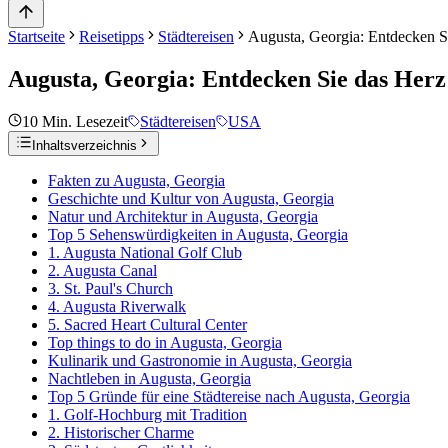
Startseite
Reisetipps
Städtereisen
Augusta, Georgia: Entdecken Si
Augusta, Georgia: Entdecken Sie das Herz
10
Min. Lesezeit
Städtereisen
USA
Inhaltsverzeichnis
Fakten zu Augusta, Georgia
Geschichte und Kultur von Augusta, Georgia
Natur und Architektur in Augusta, Georgia
Top 5 Sehenswürdigkeiten in Augusta, Georgia
1. Augusta National Golf Club
2. Augusta Canal
3. St. Paul's Church
4. Augusta Riverwalk
5. Sacred Heart Cultural Center
Top things to do in Augusta, Georgia
Kulinarik und Gastronomie in Augusta, Georgia
Nachtleben in Augusta, Georgia
Top 5 Gründe für eine Städtereise nach Augusta, Georgia
1. Golf-Hochburg mit Tradition
2. Historischer Charme