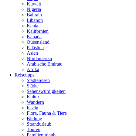
Kuwait
Nigeria
Bahrain
Libanon
Kenia
Kalifornien
Kanada
Queensland
Palästina
Asien
Nordamerika
Arabische Emirate
Afrika
Reisetipps
Städtereisen
Städte
Sehenswürdigkeiten
Kultur
Wandern
Inseln
Flora, Fauna & Tiere
Bildung
Strandurlaub
Touren
Familienurlaub