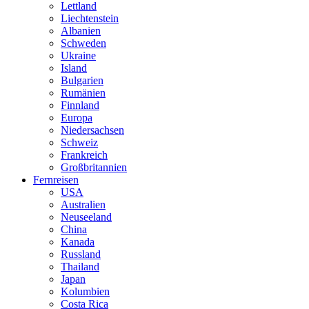
Lettland
Liechtenstein
Albanien
Schweden
Ukraine
Island
Bulgarien
Rumänien
Finnland
Europa
Niedersachsen
Schweiz
Frankreich
Großbritannien
Fernreisen
USA
Australien
Neuseeland
China
Kanada
Russland
Thailand
Japan
Kolumbien
Costa Rica