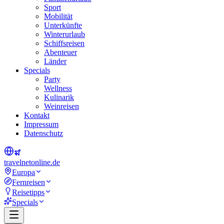
Sport
Mobilität
Unterkünfte
Winterurlaub
Schiffsreisen
Abenteuer
Länder
Specials
Party
Wellness
Kulinarik
Weinreisen
Kontakt
Impressum
Datenschutz
travel
net
online.de
Europa
Fernreisen
Reisetipps
Specials