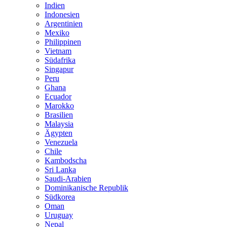
Indien
Indonesien
Argentinien
Mexiko
Philippinen
Vietnam
Südafrika
Singapur
Peru
Ghana
Ecuador
Marokko
Brasilien
Malaysia
Ägypten
Venezuela
Chile
Kambodscha
Sri Lanka
Saudi-Arabien
Dominikanische Republik
Südkorea
Oman
Uruguay
Nepal