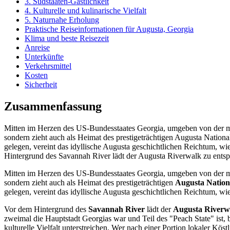
3. Südstaaten-Gastlichkeit
4. Kulturelle und kulinarische Vielfalt
5. Naturnahe Erholung
Praktische Reiseinformationen für Augusta, Georgia
Klima und beste Reisezeit
Anreise
Unterkünfte
Verkehrsmittel
Kosten
Sicherheit
Zusammenfassung
Mitten im Herzen des US-Bundesstaates Georgia, umgeben von der mal
sondern zieht auch als Heimat des prestigeträchtigen Augusta Nation
gelegen, vereint das idyllische Augusta geschichtlichen Reichtum, wi
Hintergrund des Savannah River lädt der Augusta Riverwalk zu ents
Mitten im Herzen des US-Bundesstaates Georgia, umgeben von der mal
sondern zieht auch als Heimat des prestigeträchtigen
Augusta Nation
gelegen, vereint das idyllische Augusta geschichtlichen Reichtum, wi
Vor dem Hintergrund des
Savannah River
lädt der
Augusta Riverw
zweimal die Hauptstadt Georgias war und Teil des "Peach State" ist, b
kulturelle Vielfalt unterstreichen. Wer nach einer Portion lokaler Köst