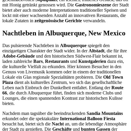
mit Honig getränkt genossen wird. Die
Gastronomieszene
der Stadt
bietet aber auch moderne Interpretationen traditioneller Speisen und
lockt mit einer wachsenden Anzahl an innovativen Restaurants, die
lokale Zutaten in
zeitgenössische Gerichte
verwandeln.
Nachtleben in Albuquerque, New Mexico
Das pulsierende Nachtleben in
Albuquerque
spiegelt den
einzigartigen Charakter der Stadt wider. In der
Altstadt
, die für ihre
Adobe-Gebäude
und den historischen Südwest-Flair bekannt ist,
laden zahlreiche
Bars
,
Restaurants
und
Kunstgalerien
dazu ein,
die kulturelle Vielfalt zu erkunden. Hier können Besucher in den
Genuss von Livemusik kommen oder in einem der traditionellen
Lokale ein Glas regionale Spezialitäten probieren. Die
Old Town
Plaza
dient als kulturelles Zentrum, wo sich das gesellschaftliche
Leben nach Einbruch der Dunkelheit entfaltet. Entlang der
Route
66
, die durch Albuquerque führt, finden sich moderne Clubs und
Lounges, die einen spannenden Kontrast zur historischen Kulisse
bieten.
Nachdem man tagsüber die beeindruckenden
Sandia Mountains
erkundet oder die spektakuläre
International Balloon Fiesta
besucht hat, bietet sich die
Nacht
an, um die lebendige Atmosphäre
der Stadt zu genießen. Die
Geschäfte
und
bunten Gassen
der