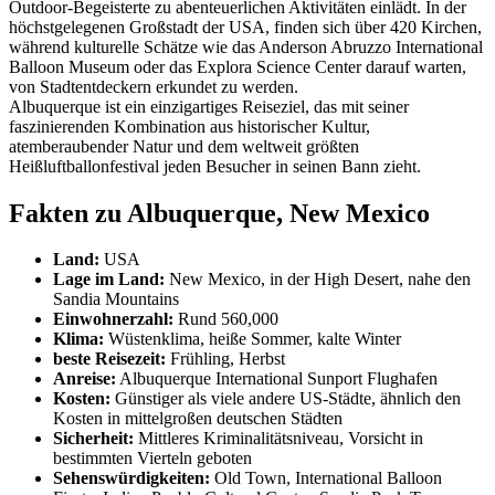
Outdoor-Begeisterte zu abenteuerlichen Aktivitäten einlädt. In der
höchstgelegenen Großstadt der USA, finden sich über 420 Kirchen,
während kulturelle Schätze wie das Anderson Abruzzo International
Balloon Museum oder das Explora Science Center darauf warten,
von Stadtentdeckern erkundet zu werden.
Albuquerque ist ein einzigartiges Reiseziel, das mit seiner
faszinierenden Kombination aus historischer Kultur,
atemberaubender Natur und dem weltweit größten
Heißluftballonfestival jeden Besucher in seinen Bann zieht.
Fakten zu Albuquerque, New Mexico
Land:
USA
Lage im Land:
New Mexico, in der High Desert, nahe den
Sandia Mountains
Einwohnerzahl:
Rund 560,000
Klima:
Wüstenklima, heiße Sommer, kalte Winter
beste Reisezeit:
Frühling, Herbst
Anreise:
Albuquerque International Sunport Flughafen
Kosten:
Günstiger als viele andere US-Städte, ähnlich den
Kosten in mittelgroßen deutschen Städten
Sicherheit:
Mittleres Kriminalitätsniveau, Vorsicht in
bestimmten Vierteln geboten
Sehenswürdigkeiten:
Old Town, International Balloon