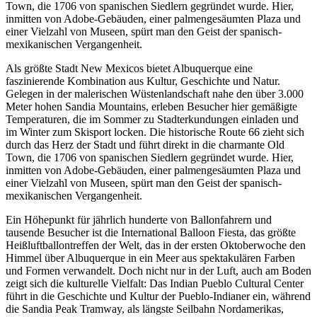
Town, die 1706 von spanischen Siedlern gegründet wurde. Hier,
inmitten von Adobe-Gebäuden, einer palmengesäumten Plaza und
einer Vielzahl von Museen, spürt man den Geist der spanisch-
mexikanischen Vergangenheit.
Als größte Stadt New Mexicos bietet Albuquerque eine
faszinierende Kombination aus Kultur, Geschichte und Natur.
Gelegen in der malerischen Wüstenlandschaft nahe den über 3.000
Meter hohen Sandia Mountains, erleben Besucher hier gemäßigte
Temperaturen, die im Sommer zu Stadterkundungen einladen und
im Winter zum Skisport locken. Die historische Route 66 zieht sich
durch das Herz der Stadt und führt direkt in die charmante Old
Town, die 1706 von spanischen Siedlern gegründet wurde. Hier,
inmitten von Adobe-Gebäuden, einer palmengesäumten Plaza und
einer Vielzahl von Museen, spürt man den Geist der spanisch-
mexikanischen Vergangenheit.
Ein Höhepunkt für jährlich hunderte von Ballonfahrern und
tausende Besucher ist die International Balloon Fiesta, das größte
Heißluftballontreffen der Welt, das in der ersten Oktoberwoche den
Himmel über Albuquerque in ein Meer aus spektakulären Farben
und Formen verwandelt. Doch nicht nur in der Luft, auch am Boden
zeigt sich die kulturelle Vielfalt: Das Indian Pueblo Cultural Center
führt in die Geschichte und Kultur der Pueblo-Indianer ein, während
die Sandia Peak Tramway, als längste Seilbahn Nordamerikas,