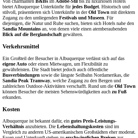
Von charmanten
B&Bs
im
Adobe-Stil
bis zu luxuriösen Hotels
bietet Albuquerque Unterkünfte für
jedes Budget
. Historisch und
stilvoll, präsentieren sich Unterkünfte in der
Old Town
mit direktem
Zugang zu den umliegenden
Festivals und Museen
. Für
diejenigen, die Natur und Ruhe suchen, bieten sich Hotels nahe den
Sandia Mountains
an, von denen viele einen atemberaubenden
Blick auf die Berglandschaft
gewähren.
Verkehrsmittel
Ein Großteil der Besucher in Albuquerque verlässt sich auf das
eigene Auto
oder einen Mietwagen, um Flexibilität zu
gewährleisten. Die Stadt bietet jedoch auch öffentliche
Busverbindungen
sowie die längste Seilbahn Nordamerikas, die
Sandia Peak Tramway
, welche Zugang zu den Bergen und
zahlreichen Outdoor-Aktivitäten verschafft. Rund um die
Old Town
können Besucher die meisten Sehenswürdigkeiten auch
zu Fuß
erkunden.
Kosten
Albuquerque ist bekannt dafür, ein
gutes Preis-Leistungs-
Verhältnis
anzubieten. Die
Lebenshaltungskosten
sind im
Vergleich zu anderen US-amerikanischen Großstädten eher moderat.
Essen und Unterkunft stehen zu
erschwinglichen Preisen
zur