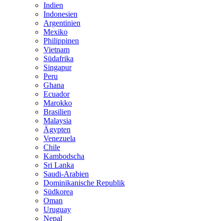
Indien
Indonesien
Argentinien
Mexiko
Philippinen
Vietnam
Südafrika
Singapur
Peru
Ghana
Ecuador
Marokko
Brasilien
Malaysia
Ägypten
Venezuela
Chile
Kambodscha
Sri Lanka
Saudi-Arabien
Dominikanische Republik
Südkorea
Oman
Uruguay
Nepal