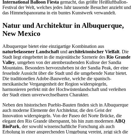
International Balloon Fiesta
gemacht, das größte Heißluftballon-
Festival der Welt, welches jedes Jahr tausende Besucher anzieht und
das Himmelspanorama in ein buntes Kunstwerk verwandelt.
Natur und Architektur in Albuquerque,
New Mexico
Albuquerque bietet eine einzigartige Kombination aus
naturbelassener Landschaft
und
architektonischer Vielfalt
. Die
Stadt liegt eingebettet in die majestätische Szenerie des
Rio Grande
Valley
, umgeben von der atemberaubenden Kulisse der Sandia
Mountains. Besonders hervorzuheben ist der Sandia Peak, der eine
fesselnde Aussicht über die Stadt und die umgebende Natur bietet.
Die traditionellen Adobe-Bauwerke, welche die spanisch-
mexikanische Vergangenheit der Region widerspiegeln,
harmonieren perfekt mit der Hochwüstenlandschaft und verleihen
der Stadt einen unverwechselbaren Charakter.
Neben den historischen Pueblo-Bauten finden sich in Albuquerque
auch moderne Elemente der Architektur, die den Geist der
Innovation widerspiegeln. Von der Paseo del Norte Brücke, die
elegant den Rio Grande überspannt, bis hin zum modernen
ABQ
BioPark
, der sowohl wissenschaftliche Forschung als auch
Erholung in einer ansprechenden Umgebung vereint, zeigt sich die