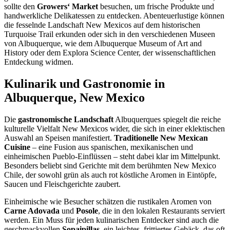
sollte den
Growers‘ Market
besuchen, um frische Produkte und
handwerkliche Delikatessen zu entdecken. Abenteuerlustige können
die fesselnde Landschaft New Mexicos auf dem historischen
Turquoise Trail erkunden oder sich in den verschiedenen Museen
von Albuquerque, wie dem Albuquerque Museum of Art and
History oder dem Explora Science Center, der wissenschaftlichen
Entdeckung widmen.
Kulinarik und Gastronomie in
Albuquerque, New Mexico
Die
gastronomische Landschaft
Albuquerques spiegelt die reiche
kulturelle Vielfalt New Mexicos wider, die sich in einer eklektischen
Auswahl an Speisen manifestiert.
Traditionelle New Mexican
Cuisine
– eine Fusion aus spanischen, mexikanischen und
einheimischen Pueblo-Einflüssen – steht dabei klar im Mittelpunkt.
Besonders beliebt sind Gerichte mit dem berühmten New Mexico
Chile, der sowohl grün als auch rot köstliche Aromen in Eintöpfe,
Saucen und Fleischgerichte zaubert.
Einheimische wie Besucher schätzen die rustikalen Aromen von
Carne Adovada
und
Posole
, die in den lokalen Restaurants serviert
werden. Ein Muss für jeden kulinarischen Entdecker sind auch die
geschmackvollen
Sopaipillas
, ein leichtes, frittiertes Gebäck, das oft