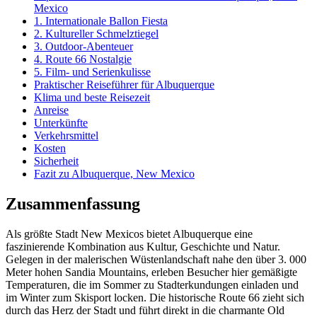
Mexico
1. Internationale Ballon Fiesta
2. Kultureller Schmelztiegel
3. Outdoor-Abenteuer
4. Route 66 Nostalgie
5. Film- und Serienkulisse
Praktischer Reiseführer für Albuquerque
Klima und beste Reisezeit
Anreise
Unterkünfte
Verkehrsmittel
Kosten
Sicherheit
Fazit zu Albuquerque, New Mexico
Zusammenfassung
Als größte Stadt New Mexicos bietet Albuquerque eine
faszinierende Kombination aus Kultur, Geschichte und Natur.
Gelegen in der malerischen Wüstenlandschaft nahe den über 3. 000
Meter hohen Sandia Mountains, erleben Besucher hier gemäßigte
Temperaturen, die im Sommer zu Stadterkundungen einladen und
im Winter zum Skisport locken. Die historische Route 66 zieht sich
durch das Herz der Stadt und führt direkt in die charmante Old