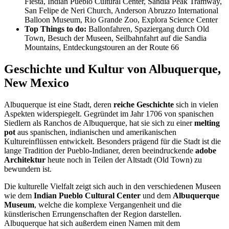
Fiesta, Indian Pueblo Cultural Center, Sandia Peak Tramway,
San Felipe de Neri Church, Anderson Abruzzo International
Balloon Museum, Rio Grande Zoo, Explora Science Center
Top Things to do:
Ballonfahren, Spaziergang durch Old
Town, Besuch der Museen, Seilbahnfahrt auf die Sandia
Mountains, Entdeckungstouren an der Route 66
Geschichte und Kultur von Albuquerque,
New Mexico
Albuquerque ist eine Stadt, deren
reiche Geschichte
sich in vielen
Aspekten widerspiegelt. Gegründet im Jahr 1706 von spanischen
Siedlern als Ranchos de Albuquerque, hat sie sich zu einer
melting
pot
aus spanischen, indianischen und amerikanischen
Kultureinflüssen entwickelt. Besonders prägend für die Stadt ist die
lange Tradition der Pueblo-Indianer, deren beeindruckende
adobe
Architektur
heute noch in Teilen der Altstadt (Old Town) zu
bewundern ist.
Die kulturelle Vielfalt zeigt sich auch in den verschiedenen Museen
wie dem
Indian Pueblo Cultural Center
und dem
Albuquerque
Museum
, welche die komplexe Vergangenheit und die
künstlerischen Errungenschaften der Region darstellen.
Albuquerque hat sich außerdem einen Namen mit dem