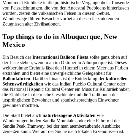
Monument Einblicke in die prähistorische Vergangenheit. Tausende
von Felszeichnungen, die von den Ancestral Puebloans hinterlassen
wurden, zieren die vulkanischen Felsen in diesem Gebiet.
Wanderwege führen Besucher vorbei an diesen faszinierenden
Zeugnissen alter Zivilisationen.
Top things to do in Albuquerque, New
Mexico
Ein Besuch der
International Balloon Fiesta
sollte ganz oben auf
der Liste stehen, wenn man im Oktober in Albuquerque ist. Dieses
weltberühmte Ereignis lässt den Himmel in einem Meer aus Farben
erstrahlen und bietet eine unvergleichliche Gelegenheit für
Ballonfahrten
. Darüber hinaus ist die Entdeckung der
kulturellen
Sehenswürdigkeiten
wie das Indian Pueblo Cultural Center oder
das National Hispanic Cultural Center ein Muss für Kulturliebhaber,
die Einblicke in die reiche Geschichte und die Traditionen der
ursprünglichen Bewohner und spanischsprachigen Einwohner
gewinnen möchten.
Die Stadt bietet auch
naturbezogene Aktivitäten
wie
Wanderungen in den Sandia Mountains oder eine Fahrt mit der
Sandia Peak Tramway, bei der man atemberaubende Ausblicke
genießen kann. Wer auf der Suche nach lokalen Erzeugnissen ist,