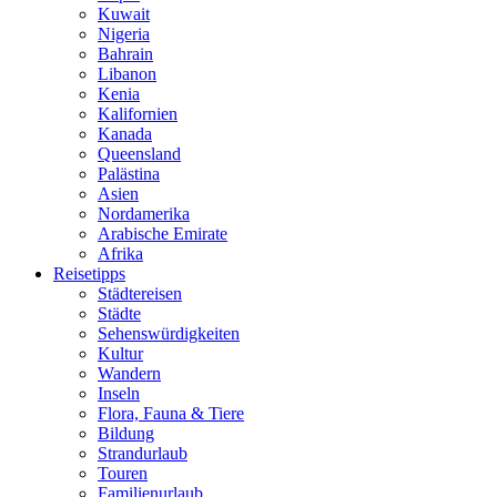
Kuwait
Nigeria
Bahrain
Libanon
Kenia
Kalifornien
Kanada
Queensland
Palästina
Asien
Nordamerika
Arabische Emirate
Afrika
Reisetipps
Städtereisen
Städte
Sehenswürdigkeiten
Kultur
Wandern
Inseln
Flora, Fauna & Tiere
Bildung
Strandurlaub
Touren
Familienurlaub