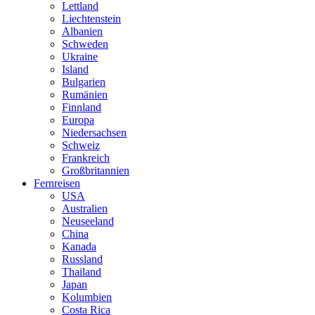
Lettland
Liechtenstein
Albanien
Schweden
Ukraine
Island
Bulgarien
Rumänien
Finnland
Europa
Niedersachsen
Schweiz
Frankreich
Großbritannien
Fernreisen
USA
Australien
Neuseeland
China
Kanada
Russland
Thailand
Japan
Kolumbien
Costa Rica