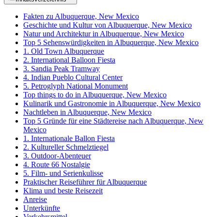
Fakten zu Albuquerque, New Mexico
Geschichte und Kultur von Albuquerque, New Mexico
Natur und Architektur in Albuquerque, New Mexico
Top 5 Sehenswürdigkeiten in Albuquerque, New Mexico
1. Old Town Albuquerque
2. International Balloon Fiesta
3. Sandia Peak Tramway
4. Indian Pueblo Cultural Center
5. Petroglyph National Monument
Top things to do in Albuquerque, New Mexico
Kulinarik und Gastronomie in Albuquerque, New Mexico
Nachtleben in Albuquerque, New Mexico
Top 5 Gründe für eine Städtereise nach Albuquerque, New
Mexico
1. Internationale Ballon Fiesta
2. Kultureller Schmelztiegel
3. Outdoor-Abenteuer
4. Route 66 Nostalgie
5. Film- und Serienkulisse
Praktischer Reiseführer für Albuquerque
Klima und beste Reisezeit
Anreise
Unterkünfte
Verkehrsmittel