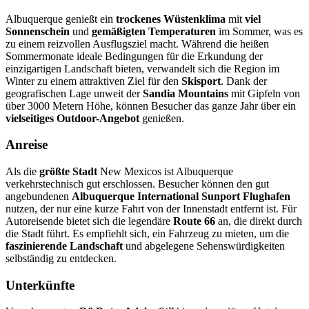
Albuquerque genießt ein
trockenes Wüstenklima
mit
viel
Sonnenschein
und
gemäßigten Temperaturen
im Sommer, was es
zu einem reizvollen Ausflugsziel macht. Während die heißen
Sommermonate ideale Bedingungen für die Erkundung der
einzigartigen Landschaft bieten, verwandelt sich die Region im
Winter zu einem attraktiven Ziel für den
Skisport
. Dank der
geografischen Lage unweit der
Sandia Mountains
mit Gipfeln von
über 3000 Metern Höhe, können Besucher das ganze Jahr über ein
vielseitiges Outdoor-Angebot
genießen.
Anreise
Als die
größte Stadt
New Mexicos ist Albuquerque
verkehrstechnisch gut erschlossen. Besucher können den gut
angebundenen
Albuquerque International Sunport Flughafen
nutzen, der nur eine kurze Fahrt von der Innenstadt entfernt ist. Für
Autoreisende bietet sich die legendäre
Route 66
an, die direkt durch
die Stadt führt. Es empfiehlt sich, ein Fahrzeug zu mieten, um die
faszinierende Landschaft
und abgelegene Sehenswürdigkeiten
selbständig zu entdecken.
Unterkünfte