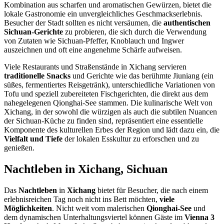
Kombination aus scharfen und aromatischen Gewürzen, bietet die
lokale Gastronomie ein unvergleichliches Geschmackserlebnis.
Besucher der Stadt sollten es nicht versäumen, die
authentischen
Sichuan-Gerichte
zu probieren, die sich durch die Verwendung
von Zutaten wie Sichuan-Pfeffer, Knoblauch und Ingwer
auszeichnen und oft eine angenehme Schärfe aufweisen.
Viele Restaurants und Straßenstände in Xichang servieren
traditionelle Snacks
und Gerichte wie das berühmte Jiuniang (ein
süßes, fermentiertes Reisgetränk), unterschiedliche Variationen von
Tofu und speziell zubereiteten Fischgerichten, die direkt aus dem
nahegelegenen Qionghai-See stammen. Die kulinarische Welt von
Xichang, in der sowohl die würzigen als auch die subtilen Nuancen
der Sichuan-Küche zu finden sind, repräsentiert eine essentielle
Komponente des kulturellen Erbes der Region und lädt dazu ein, die
Vielfalt und Tiefe
der lokalen Esskultur zu erforschen und zu
genießen.
Nachtleben in Xichang, Sichuan
Das
Nachtleben
in
Xichang
bietet für Besucher, die nach einem
erlebnisreichen Tag noch nicht ins Bett möchten,
viele
Möglichkeiten
. Nicht weit vom malerischen
Qionghai-See
und
dem dynamischen Unterhaltungsviertel können Gäste im
Vienna 3