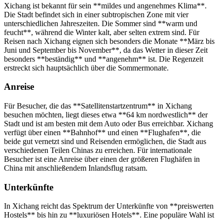
Xichang ist bekannt für sein **mildes und angenehmes Klima**.
Die Stadt befindet sich in einer subtropischen Zone mit vier
unterschiedlichen Jahreszeiten. Die Sommer sind **warm und
feucht**, während die Winter kalt, aber selten extrem sind. Für
Reisen nach Xichang eignen sich besonders die Monate **März bis
Juni und September bis November**, da das Wetter in dieser Zeit
besonders **beständig** und **angenehm** ist. Die Regenzeit
erstreckt sich hauptsächlich über die Sommermonate.
Anreise
Für Besucher, die das **Satellitenstartzentrum** in Xichang
besuchen möchten, liegt dieses etwa **64 km nordwestlich** der
Stadt und ist am besten mit dem Auto oder Bus erreichbar. Xichang
verfügt über einen **Bahnhof** und einen **Flughafen**, die
beide gut vernetzt sind und Reisenden ermöglichen, die Stadt aus
verschiedenen Teilen Chinas zu erreichen. Für internationale
Besucher ist eine Anreise über einen der größeren Flughäfen in
China mit anschließendem Inlandsflug ratsam.
Unterkünfte
In Xichang reicht das Spektrum der Unterkünfte von **preiswerten
Hostels** bis hin zu **luxuriösen Hotels**. Eine populäre Wahl ist