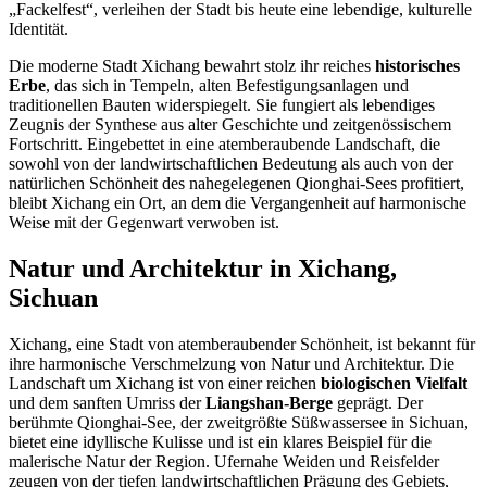
„Fackelfest“, verleihen der Stadt bis heute eine lebendige, kulturelle
Identität.
Die moderne Stadt Xichang bewahrt stolz ihr reiches
historisches
Erbe
, das sich in Tempeln, alten Befestigungsanlagen und
traditionellen Bauten widerspiegelt. Sie fungiert als lebendiges
Zeugnis der Synthese aus alter Geschichte und zeitgenössischem
Fortschritt. Eingebettet in eine atemberaubende Landschaft, die
sowohl von der landwirtschaftlichen Bedeutung als auch von der
natürlichen Schönheit des nahegelegenen Qionghai-Sees profitiert,
bleibt Xichang ein Ort, an dem die Vergangenheit auf harmonische
Weise mit der Gegenwart verwoben ist.
Natur und Architektur in Xichang,
Sichuan
Xichang, eine Stadt von atemberaubender Schönheit, ist bekannt für
ihre harmonische Verschmelzung von Natur und Architektur. Die
Landschaft um Xichang ist von einer reichen
biologischen Vielfalt
und dem sanften Umriss der
Liangshan-Berge
geprägt. Der
berühmte Qionghai-See, der zweitgrößte Süßwassersee in Sichuan,
bietet eine idyllische Kulisse und ist ein klares Beispiel für die
malerische Natur der Region. Ufernahe Weiden und Reisfelder
zeugen von der tiefen landwirtschaftlichen Prägung des Gebiets,