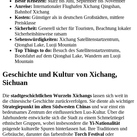
Beste Reisezeit:
März bis Juni, September bis November
Anreise:
Internationaler Flughafen Xichang Qingshan,
Bahnhof Xichang
Kosten:
Günstiger als in deutschen Großstädten, mittlere
Preisklasse
Sicherheit:
Generell sicher für Touristen, Beachtung lokaler
Sicherheitshinweise ratsam
Sehenswürdigkeiten:
Xichang Satellitenstartzentrum,
Qionghai Lake, Luoji Mountain
Top Things to do:
Besuch des Satellitenstartzentrums,
Bootsfahrt auf dem Qionghai Lake, Wandern am Luoji
Mountain
Geschichte und Kultur von Xichang,
Sichuan
Die
stadtgeschichtlichen Wurzeln Xichangs
lassen sich weit in
die chinesische Geschichte zurückverfolgen. Sie diente als wichtiger
Strategiepunkt im alten Südwesten Chinas
und war einst ein
bedeutsames Zentrum der einflussreichen Luo-Kultur. Über die
Jahrhunderte entwickelte sich die Stadt zu einem Schmelztiegel
ethnischer Gruppen, wobei insbesondere die
Yi-Nationalität
prägende kulturelle Spuren hinterlassen hat. Ihre Traditionen und
Gebräuche, darunter das farbenfrohe
Torch Festival
oder