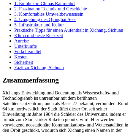
1. Einblick in Chinas Raumfahrt
2. Faszination Technik und Geschichte
3. Komfortables Umweltbewusstsein
4. Umgebung des Qionghai-Sees
5. Infrastruktur und Kultur
Praktische Tipps für einen Aufenthalt in Xichang, Sichuan
Klima und beste Reisezeit
Anreise
Unterkünfte
Verkehrsmittel
Kosten
Sicherheit
Fazit zu Xichang, Sichuan
Zusammenfassung
Xichangs Entwicklung und Bedeutung als Wissenschafts- und
Technologiehub ist untrennbar mit dem berühmten
Satellitenstartzentrum, auch als Basis 27 bekannt, verbunden. Rund
64 km nordwestlich der Stadt lüftet dieser Ort seit seiner
Einweihung im Jahre 1984 die Schleier des Universums, indem er
primär zum Start starker Raketen genutzt wird. Hier werden
vorwiegend geostationäre Kommunikations- und Wettersatelliten in
den Orbit geschickt, wodurch sich Xichang einen Namen in der