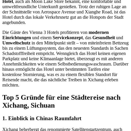
Hotel
, auch als Moon Lake Store bekannt, eine komfortable und
umweltfreundliche Unterkunft genießen. Trotz der ruhigen Lage an
der Schnittstelle von Aerospace Avenue und Xianghe Road, ist das
Hotel durch das lokale Verkehrsnetz gut an die Hotspots der Stadt
angebunden.
Die Gäste des Vienna 3 Hotels profitieren von
modernen
Einrichtungen
und einem
Servicekonzept
, das
Gesundheit
und
Umweltschutz
in den Mittelpunkt stellt – von miteinfreiem Bettzeug
bis zu einem Lüftungssystem, das den neuesten Standards in Sachen
Schadstofffreiheit entspricht. Wenngleich das Hotel keinen eigenen
Parkplatz und keine Klimaanlage bietet, überzeugt es mit anderen
Annehmlichkeiten wie einem Selbstbedienungswaschraum. Darüber
hinaus ermöglicht das Hotel unter bestimmten Tarifen eine
kostenlose Stornierung, was es zu einem flexiblen Standort für
Reisende macht, die das nächtliche Treiben in Xichang erleben
möchten.
Top 5 Gründe für eine Städtereise nach
Xichang, Sichuan
1. Einblick in Chinas Raumfahrt
Xichang beherbergt das renommierte Satellitenstartzentrum, auch