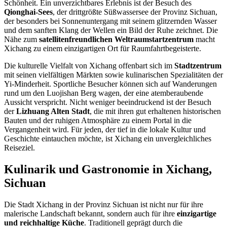
Schönheit. Ein unverzichtbares Erlebnis ist der Besuch des
Qionghai-Sees
, der drittgrößte Süßwassersee der Provinz Sichuan,
der besonders bei Sonnenuntergang mit seinem glitzernden Wasser
und dem sanften Klang der Wellen ein Bild der Ruhe zeichnet. Die
Nähe zum
satellitenfreundlichen Weltraumstartzentrum
macht
Xichang zu einem einzigartigen Ort für Raumfahrtbegeisterte.
Die kulturelle Vielfalt von Xichang offenbart sich im
Stadtzentrum
mit seinen vielfältigen Märkten sowie kulinarischen Spezialitäten der
Yi-Minderheit. Sportliche Besucher können sich auf Wanderungen
rund um den Luojishan Berg wagen, der eine atemberaubende
Aussicht verspricht. Nicht weniger beeindruckend ist der Besuch
der
Lizhuang Alten Stadt
, die mit ihren gut erhaltenen historischen
Bauten und der ruhigen Atmosphäre zu einem Portal in die
Vergangenheit wird. Für jeden, der tief in die lokale Kultur und
Geschichte eintauchen möchte, ist Xichang ein unvergleichliches
Reiseziel.
Kulinarik und Gastronomie in Xichang,
Sichuan
Die Stadt Xichang in der Provinz Sichuan ist nicht nur für ihre
malerische Landschaft bekannt, sondern auch für ihre
einzigartige
und reichhaltige Küche
. Traditionell geprägt durch die