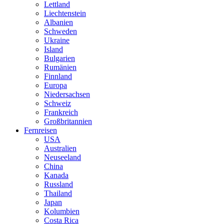
Lettland
Liechtenstein
Albanien
Schweden
Ukraine
Island
Bulgarien
Rumänien
Finnland
Europa
Niedersachsen
Schweiz
Frankreich
Großbritannien
Fernreisen
USA
Australien
Neuseeland
China
Kanada
Russland
Thailand
Japan
Kolumbien
Costa Rica