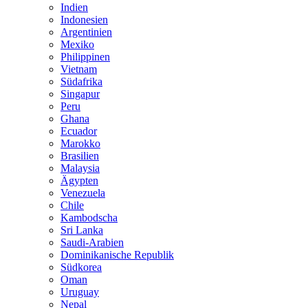
Indien
Indonesien
Argentinien
Mexiko
Philippinen
Vietnam
Südafrika
Singapur
Peru
Ghana
Ecuador
Marokko
Brasilien
Malaysia
Ägypten
Venezuela
Chile
Kambodscha
Sri Lanka
Saudi-Arabien
Dominikanische Republik
Südkorea
Oman
Uruguay
Nepal