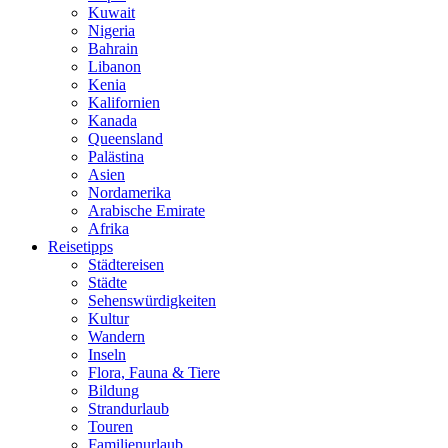
Kuwait
Nigeria
Bahrain
Libanon
Kenia
Kalifornien
Kanada
Queensland
Palästina
Asien
Nordamerika
Arabische Emirate
Afrika
Reisetipps
Städtereisen
Städte
Sehenswürdigkeiten
Kultur
Wandern
Inseln
Flora, Fauna & Tiere
Bildung
Strandurlaub
Touren
Familienurlaub