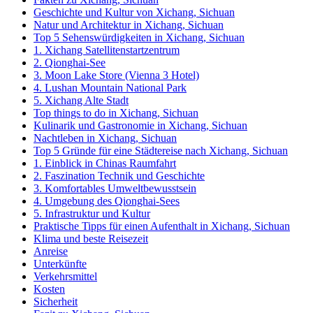
Geschichte und Kultur von Xichang, Sichuan
Natur und Architektur in Xichang, Sichuan
Top 5 Sehenswürdigkeiten in Xichang, Sichuan
1. Xichang Satellitenstartzentrum
2. Qionghai-See
3. Moon Lake Store (Vienna 3 Hotel)
4. Lushan Mountain National Park
5. Xichang Alte Stadt
Top things to do in Xichang, Sichuan
Kulinarik und Gastronomie in Xichang, Sichuan
Nachtleben in Xichang, Sichuan
Top 5 Gründe für eine Städtereise nach Xichang, Sichuan
1. Einblick in Chinas Raumfahrt
2. Faszination Technik und Geschichte
3. Komfortables Umweltbewusstsein
4. Umgebung des Qionghai-Sees
5. Infrastruktur und Kultur
Praktische Tipps für einen Aufenthalt in Xichang, Sichuan
Klima und beste Reisezeit
Anreise
Unterkünfte
Verkehrsmittel
Kosten
Sicherheit