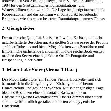
nordwestlich von Xichang gelegen, ist es seit seiner Einweihung
1984 für den Start zahlreicher Kommunikations- und
Wettersatelliten verantwortlich. Die Lage begünstigt internationale
Kooperationen und das Zentrum war Schauplatz bedeutender
Ereignisse, wie des ersten besetzten Raumfahrtprogramms Chinas.
2. Qionghai-See
Der malerische Qionghai-See ist ein Juwel in Xichang und zieht
naturbegeisterte Besucher an. Als größter Süßwassersee der Provinz
strahlt er Ruhe aus und bietet Möglichkeiten zum Bootfahren und
Erholen. Die umliegende Landschaft und die reiche Biodiversität
machen den See zu einem perfekten Ort für Fotografie und
Entspannung in der Natur.
3. Moon Lake Store (Vienna 3 Hotel)
Das Moon Lake Store, ein Teil der Vienna-Hotelkette, fügt sich
harmonisch in die Umgebung von Xichang ein und betont
Umweltschutz und gesundes Wohnen. Mit seiner günstigen Lage
bietet es Besuchern eine komfortable Basis, nahe dem
Unterhaltungs- und Geschäftsviertel. Die 80 Zimmer und Suiten
sind umweltfreundlich gestaltet und bieten eine hygienische
Unterkunft.