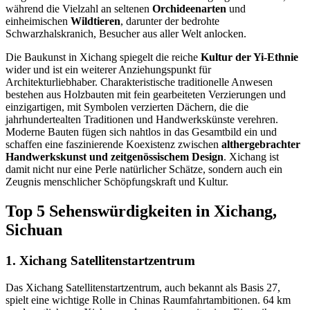
während die Vielzahl an seltenen
Orchideenarten
und
einheimischen
Wildtieren
, darunter der bedrohte
Schwarzhalskranich, Besucher aus aller Welt anlocken.
Die Baukunst in Xichang spiegelt die reiche
Kultur der Yi-Ethnie
wider und ist ein weiterer Anziehungspunkt für
Architekturliebhaber. Charakteristische traditionelle Anwesen
bestehen aus Holzbauten mit fein gearbeiteten Verzierungen und
einzigartigen, mit Symbolen verzierten Dächern, die die
jahrhundertealten Traditionen und Handwerkskünste verehren.
Moderne Bauten fügen sich nahtlos in das Gesamtbild ein und
schaffen eine faszinierende Koexistenz zwischen
althergebrachter
Handwerkskunst und zeitgenössischem Design
. Xichang ist
damit nicht nur eine Perle natürlicher Schätze, sondern auch ein
Zeugnis menschlicher Schöpfungskraft und Kultur.
Top 5 Sehenswürdigkeiten in Xichang,
Sichuan
1. Xichang Satellitenstartzentrum
Das Xichang Satellitenstartzentrum, auch bekannt als Basis 27,
spielt eine wichtige Rolle in Chinas Raumfahrtambitionen. 64 km