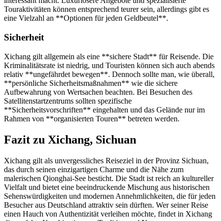
interessant macht. Luxuriösere Angebote und spezialisierte
Touraktivitäten können entsprechend teurer sein, allerdings gibt es
eine Vielzahl an **Optionen für jeden Geldbeutel**.
Sicherheit
Xichang gilt allgemein als eine **sichere Stadt** für Reisende. Die
Kriminalitätsrate ist niedrig, und Touristen können sich auch abends
relativ **ungefährdet bewegen**. Dennoch sollte man, wie überall,
**persönliche Sicherheitsmaßnahmen** wie die sichere
Aufbewahrung von Wertsachen beachten. Bei Besuchen des
Satellitenstartzentrums sollten spezifische
**Sicherheitsvorschriften** eingehalten und das Gelände nur im
Rahmen von **organisierten Touren** betreten werden.
Fazit zu Xichang, Sichuan
Xichang gilt als unvergessliches Reiseziel in der Provinz Sichuan,
das durch seinen einzigartigen Charme und die Nähe zum
malerischen Qionghai-See besticht. Die Stadt ist reich an kultureller
Vielfalt und bietet eine beeindruckende Mischung aus historischen
Sehenswürdigkeiten und modernen Annehmlichkeiten, die für jeden
Besucher aus Deutschland attraktiv sein dürften. Wer seiner Reise
einen Hauch von Authentizität verleihen möchte, findet in Xichang