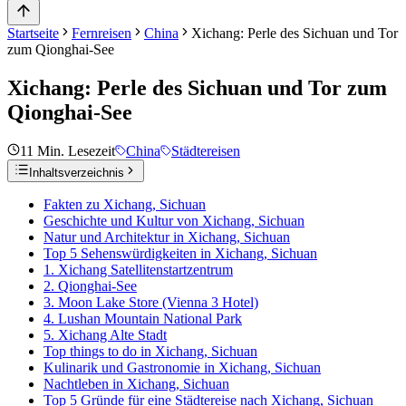
Startseite
Fernreisen
China
Xichang: Perle des Sichuan und Tor
zum Qionghai-See
Xichang: Perle des Sichuan und Tor zum
Qionghai-See
11
Min. Lesezeit
China
Städtereisen
Inhaltsverzeichnis
Fakten zu Xichang, Sichuan
Geschichte und Kultur von Xichang, Sichuan
Natur und Architektur in Xichang, Sichuan
Top 5 Sehenswürdigkeiten in Xichang, Sichuan
1. Xichang Satellitenstartzentrum
2. Qionghai-See
3. Moon Lake Store (Vienna 3 Hotel)
4. Lushan Mountain National Park
5. Xichang Alte Stadt
Top things to do in Xichang, Sichuan
Kulinarik und Gastronomie in Xichang, Sichuan
Nachtleben in Xichang, Sichuan
Top 5 Gründe für eine Städtereise nach Xichang, Sichuan