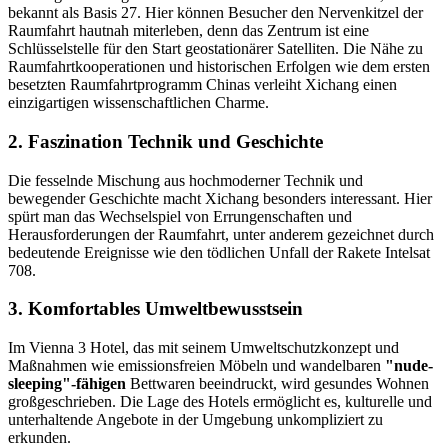
bekannt als Basis 27. Hier können Besucher den Nervenkitzel der
Raumfahrt hautnah miterleben, denn das Zentrum ist eine
Schlüsselstelle für den Start geostationärer Satelliten. Die Nähe zu
Raumfahrtkooperationen und historischen Erfolgen wie dem ersten
besetzten Raumfahrtprogramm Chinas verleiht Xichang einen
einzigartigen wissenschaftlichen Charme.
2. Faszination Technik und Geschichte
Die fesselnde Mischung aus hochmoderner Technik und
bewegender Geschichte macht Xichang besonders interessant. Hier
spürt man das Wechselspiel von Errungenschaften und
Herausforderungen der Raumfahrt, unter anderem gezeichnet durch
bedeutende Ereignisse wie den tödlichen Unfall der Rakete Intelsat
708.
3. Komfortables Umweltbewusstsein
Im Vienna 3 Hotel, das mit seinem Umweltschutzkonzept und
Maßnahmen wie emissionsfreien Möbeln und wandelbaren
"nude-
sleeping"-fähigen
Bettwaren beeindruckt, wird gesundes Wohnen
großgeschrieben. Die Lage des Hotels ermöglicht es, kulturelle und
unterhaltende Angebote in der Umgebung unkompliziert zu
erkunden.