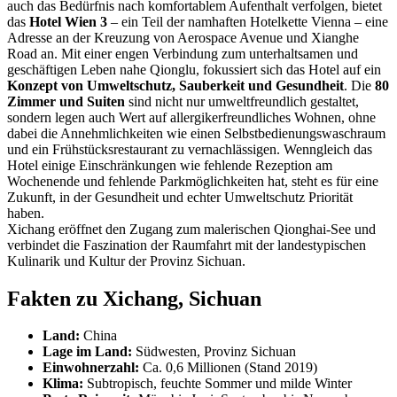
auch das Bedürfnis nach komfortablem Aufenthalt verfolgen, bietet
das
Hotel Wien 3
– ein Teil der namhaften Hotelkette Vienna – eine
Adresse an der Kreuzung von Aerospace Avenue und Xianghe
Road an. Mit einer engen Verbindung zum unterhaltsamen und
geschäftigen Leben nahe Qionglu, fokussiert sich das Hotel auf ein
Konzept von Umweltschutz, Sauberkeit und Gesundheit
. Die
80
Zimmer und Suiten
sind nicht nur umweltfreundlich gestaltet,
sondern legen auch Wert auf allergikerfreundliches Wohnen, ohne
dabei die Annehmlichkeiten wie einen Selbstbedienungswaschraum
und ein Frühstücksrestaurant zu vernachlässigen. Wenngleich das
Hotel einige Einschränkungen wie fehlende Rezeption am
Wochenende und fehlende Parkmöglichkeiten hat, steht es für eine
Zukunft, in der Gesundheit und echter Umweltschutz Priorität
haben.
Xichang eröffnet den Zugang zum malerischen Qionghai-See und
verbindet die Faszination der Raumfahrt mit der landestypischen
Kulinarik und Kultur der Provinz Sichuan.
Fakten zu Xichang, Sichuan
Land:
China
Lage im Land:
Südwesten, Provinz Sichuan
Einwohnerzahl:
Ca. 0,6 Millionen (Stand 2019)
Klima:
Subtropisch, feuchte Sommer und milde Winter