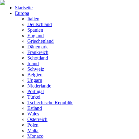
Startseite
Europa
Italien
Deutschland
Spanien
England
Griechenland
Dänemark
Frankreich
Schottland
Irland
Schweiz
Belgien
Ungarn
Niederlande
Portugal
Türkei
Tschechische Republik
Estland
Wales
Österreich
Polen
Malta
Monaco