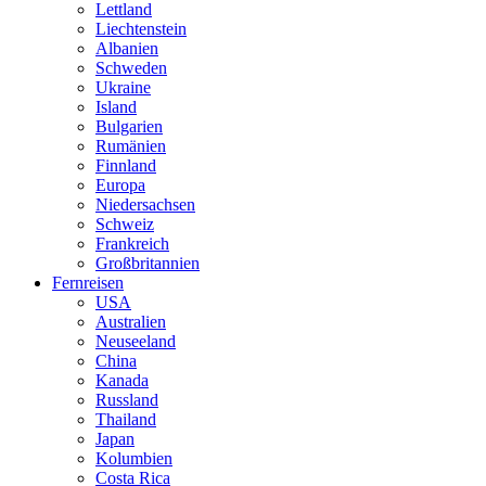
Lettland
Liechtenstein
Albanien
Schweden
Ukraine
Island
Bulgarien
Rumänien
Finnland
Europa
Niedersachsen
Schweiz
Frankreich
Großbritannien
Fernreisen
USA
Australien
Neuseeland
China
Kanada
Russland
Thailand
Japan
Kolumbien
Costa Rica