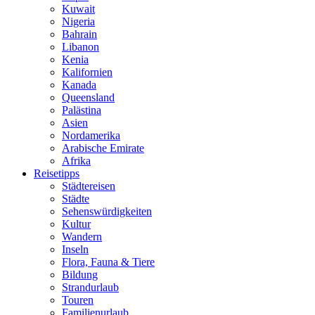
Kuwait
Nigeria
Bahrain
Libanon
Kenia
Kalifornien
Kanada
Queensland
Palästina
Asien
Nordamerika
Arabische Emirate
Afrika
Reisetipps
Städtereisen
Städte
Sehenswürdigkeiten
Kultur
Wandern
Inseln
Flora, Fauna & Tiere
Bildung
Strandurlaub
Touren
Familienurlaub