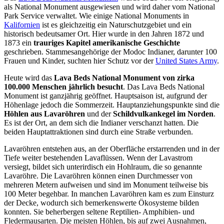
als National Monument ausgewiesen und wird daher vom National
Park Service verwaltet. Wie einige National Monuments in
Kalifornien
ist es gleichzeitig ein Naturschutzgebiet und ein
historisch bedeutsamer Ort. Hier wurde in den Jahren 1872 und
1873 ein
trauriges Kapitel amerikanische Geschichte
geschrieben. Stammesangehörige der Modoc Indianer, darunter 100
Frauen und Kinder, suchten hier Schutz vor der
United States Army
.
Heute wird das
Lava Beds National Monument von zirka
100.000 Menschen jährlich besucht
. Das Lava Beds National
Monument ist ganzjährig geöffnet. Hauptsaison ist, aufgrund der
Höhenlage jedoch die Sommerzeit. Hauptanziehungspunkte sind die
Höhlen aus Lavaröhren
und der
Schildvulkankegel im Norden
.
Es ist der Ort, an dem sich die Indianer verschanzt hatten. Die
beiden Hauptattraktionen sind durch eine Straße verbunden.
Lavaröhren entstehen aus, an der Oberfläche erstarrenden und in der
Tiefe weiter bestehenden Lavaflüssen. Wenn der Lavastrom
versiegt, bildet sich unterirdisch ein Hohlraum, die so genannte
Lavaröhre. Die Lavaröhren können einen Durchmesser von
mehreren Metern aufweisen und sind im Monument teilweise bis
100 Meter begehbar. In manchen Lavaröhren kam es zum Einsturz
der Decke, wodurch sich bemerkenswerte Ökosysteme bilden
konnten. Sie beherbergen seltene Reptilien- Amphibien- und
Fledermausarten. Die meisten Höhlen, bis auf zwei Ausnahmen,