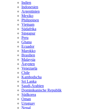
Indien
Indonesien
Argentinien
Mexiko
Philippinen
Vietnam
Südafrika
Singapur
Peru
Ghana
Ecuador
Marokko
Brasilien
Malaysia
Ägypten
Venezuela
Chile
Kambodscha
Sri Lanka
Saudi-Arabien
Dominikanische Republik
Südkorea
Oman
Uruguay
Nepal