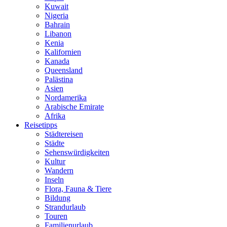
Kuwait
Nigeria
Bahrain
Libanon
Kenia
Kalifornien
Kanada
Queensland
Palästina
Asien
Nordamerika
Arabische Emirate
Afrika
Reisetipps
Städtereisen
Städte
Sehenswürdigkeiten
Kultur
Wandern
Inseln
Flora, Fauna & Tiere
Bildung
Strandurlaub
Touren
Familienurlaub