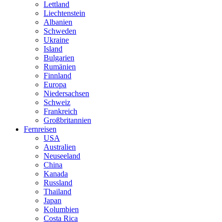
Lettland
Liechtenstein
Albanien
Schweden
Ukraine
Island
Bulgarien
Rumänien
Finnland
Europa
Niedersachsen
Schweiz
Frankreich
Großbritannien
Fernreisen
USA
Australien
Neuseeland
China
Kanada
Russland
Thailand
Japan
Kolumbien
Costa Rica