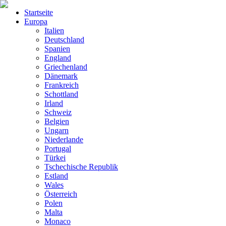
Startseite
Europa
Italien
Deutschland
Spanien
England
Griechenland
Dänemark
Frankreich
Schottland
Irland
Schweiz
Belgien
Ungarn
Niederlande
Portugal
Türkei
Tschechische Republik
Estland
Wales
Österreich
Polen
Malta
Monaco