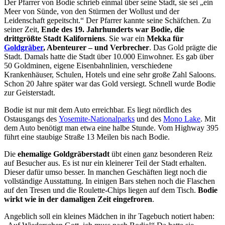
Der Pfarrer von Bodie schrieb einmal über seine Stadt, sie sei „ein
Meer von Sünde, von den Stürmen der Wollust und der
Leidenschaft gepeitscht.“ Der Pfarrer kannte seine Schäfchen. Zu
seiner Zeit,
Ende des 19. Jahrhunderts war Bodie, die
drittgrößte Stadt Kaliforniens
. Sie war ein
Mekka für
Goldgräber
, Abenteurer – und Verbrecher
. Das Gold prägte die
Stadt. Damals hatte die Stadt über 10.000 Einwohner. Es gab über
50 Goldminen, eigene Eisenbahnlinien, verschiedene
Krankenhäuser, Schulen, Hotels und eine sehr große Zahl Saloons.
Schon 20 Jahre später war das Gold versiegt. Schnell wurde Bodie
zur Geisterstadt.
Bodie ist nur mit dem Auto erreichbar. Es liegt nördlich des
Ostausgangs des
Yosemite-Nationalparks
und des
Mono Lake
. Mit
dem Auto benötigt man etwa eine halbe Stunde. Vom Highway 395
führt eine staubige Straße 13 Meilen bis nach Bodie.
Die
ehemalige Goldgräberstadt
übt einen ganz besonderen Reiz
auf Besucher aus. Es ist nur ein kleinerer Teil der Stadt erhalten.
Dieser dafür umso besser. In manchen Geschäften liegt noch die
vollständige Ausstattung. In einigen Bars stehen noch die Flaschen
auf den Tresen und die Roulette-Chips liegen auf dem Tisch.
Bodie
wirkt wie in der damaligen Zeit eingefroren
.
Angeblich soll ein kleines Mädchen in ihr Tagebuch notiert haben: