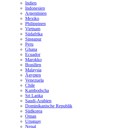
Indien
Indonesien
Argentinien
Mexiko
Philippinen
Vietnam
Südafrika
Singapur
Peru
Ghana
Ecuador
Marokko
Brasilien
Malaysia
Ägypten
Venezuela
Chile
Kambodscha
Sri Lanka
Saudi-Arabien
Dominikanische Republik
Südkorea
Oman
Uruguay
Nepal